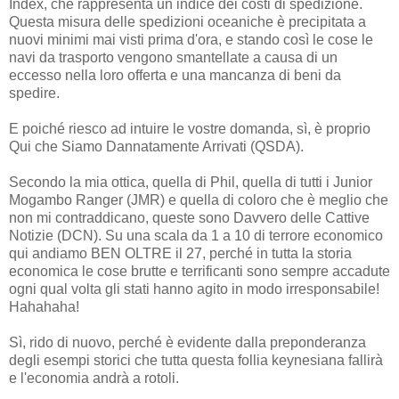
Index, che rappresenta un indice dei costi di spedizione.
Questa misura delle spedizioni oceaniche è precipitata a
nuovi minimi mai visti prima d'ora, e stando così le cose le
navi da trasporto vengono smantellate a causa di un
eccesso nella loro offerta e una mancanza di beni da
spedire.
E poiché riesco ad intuire le vostre domanda, sì, è proprio
Qui che Siamo Dannatamente Arrivati (QSDA).
Secondo la mia ottica, quella di Phil, quella di tutti i Junior
Mogambo Ranger (JMR) e quella di coloro che è meglio che
non mi contraddicano, queste sono Davvero delle Cattive
Notizie (DCN). Su una scala da 1 a 10 di terrore economico
qui andiamo BEN OLTRE il 27, perché in tutta la storia
economica le cose brutte e terrificanti sono sempre accadute
ogni qual volta gli stati hanno agito in modo irresponsabile!
Hahahaha!
Sì, rido di nuovo, perché è evidente dalla preponderanza
degli esempi storici che tutta questa follia keynesiana fallirà
e l'economia andrà a rotoli.