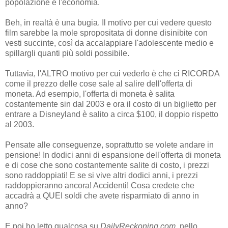
popolazione e l'economia.
Beh, in realtà è una bugia. Il motivo per cui vedere questo
film sarebbe la mole spropositata di donne disinibite con
vesti succinte, così da accalappiare l'adolescente medio e
spillargli quanti più soldi possibile.
Tuttavia, l'ALTRO motivo per cui vederlo è che ci RICORDA
come il prezzo delle cose sale al salire dell'offerta di
moneta. Ad esempio, l'offerta di moneta è salita
costantemente sin dal 2003 e ora il costo di un biglietto per
entrare a Disneyland è salito a circa $100, il doppio rispetto
al 2003.
Pensate alle conseguenze, soprattutto se volete andare in
pensione! In dodici anni di espansione dell'offerta di moneta
e di cose che sono costantemente salite di costo, i prezzi
sono raddoppiati! E se si vive altri dodici anni, i prezzi
raddoppieranno ancora! Accidenti! Cosa credete che
accadrà a QUEI soldi che avete risparmiato di anno in
anno?
E poi ho letto qualcosa su
DailyReckoning.com
, nello