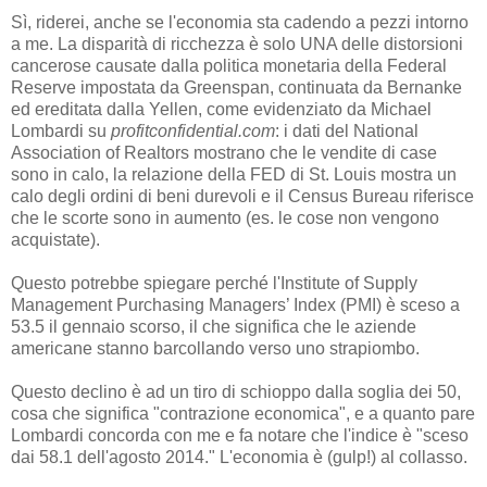
Sì, riderei, anche se l'economia sta cadendo a pezzi intorno
a me. La disparità di ricchezza è solo UNA delle distorsioni
cancerose causate dalla politica monetaria della Federal
Reserve impostata da Greenspan, continuata da Bernanke
ed ereditata dalla Yellen, come evidenziato da Michael
Lombardi su
profitconfidential.com
: i dati del National
Association of Realtors mostrano che le vendite di case
sono in calo, la relazione della FED di St. Louis mostra un
calo degli ordini di beni durevoli e il Census Bureau riferisce
che le scorte sono in aumento (es. le cose non vengono
acquistate).
Questo potrebbe spiegare perché l'Institute of Supply
Management Purchasing Managers’ Index (PMI) è sceso a
53.5 il gennaio scorso, il che significa che le aziende
americane stanno barcollando verso uno strapiombo.
Questo declino è ad un tiro di schioppo dalla soglia dei 50,
cosa che significa "contrazione economica", e a quanto pare
Lombardi concorda con me e fa notare che l'indice è "sceso
dai 58.1 dell'agosto 2014." L'economia è (gulp!) al collasso.