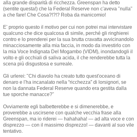
alla grande disparità di ricchezza. Greenspan ha detto
(sentite questa!) che la Federal Reserve non c'aveva "nulla"
a che fare! Che Cosa?!?!? Roba da manicomio!
E' proprio questo il motivo per cui non potrei mai intervistare
qualcuno che dice qualcosa di simile, perché gli ringhierei
contro e lo prenderei per la sua brutta cravatta avvicinandolo
minacciosamente alla mia faccia, in modo da investirlo con
la mia Voce Indignata Del Mogambo (VIDM), inondandogli il
volto e gli occhiali di saliva acida, il che renderebbe tutta la
scena più disgustosa e surreale.
Gli urlerei: "Chi diavolo ha creato tutto quest'oceano di
denaro e l'ha incanalato nella “ricchezza” di lorsignori, se
non la dannata Federal Reserve quando era gestita dalla
tue sporche manacce?"
Ovviamente egli balbetterebbe e si dimenerebbe, e
proverebbe a uscirsene con qualche vecchia frase alla
Greenspan, ma io riderei — hahahaha! — ad alta voce e con
disprezzo — con il massimo disprezzo! — davanti al suo vile
tentativo.