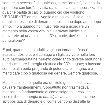
sempre in necessità di qualcosa, come "amore", "tempo da
spendere con loro", la visita dal dentista o farsi scorazzare a
qualche partita di calcio, quando ciò che vogliono
VERAMENTE da me... voglio dire da voi... è solo una
quantità crescente di denaro e debiti, anno dopo anno dopo
anno, fino a quando non riuscirete più a ricordare un
momento nella vostra vita in cui eravate infelici e vi
ritroverete ad urlare al cielo: "Oh, morte, dov'è il tuo ispido
pungiglione?"
E poi, quando sono adulti, vogliono tornare a "casa"
trascinandosi dietro il coniuge e i figli; a vivere nella loro
auto parcheggiata nel vialetto collegando diverse prolunghe
per risucchiare l'energia elettrica che VOI pagate; a bussare
sempre alla porta pregando di poter usare il bagno, o a
mendicare cibo o qualcosa del genere. Sempre qualcosa.
Ma ho capito che quello era un titolo goffo e rischiava di
causare fraintendimenti. Soprattutto non trasmetteva il
messaggio fondamentale di come salgono i prezzi delle
cose (cibo ed energia
in primis
) a causa della creazione
spropositata di denaro e di come vengono distrutte la