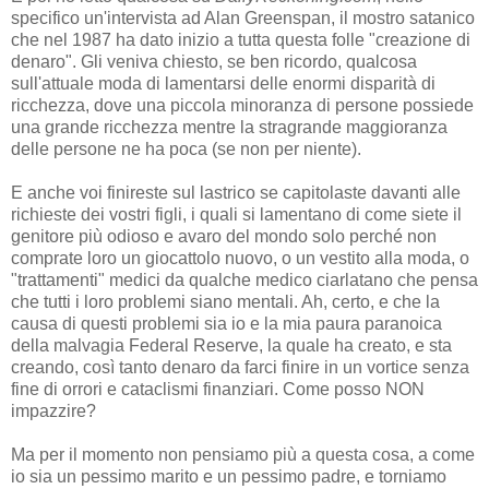
specifico un'intervista ad Alan Greenspan, il mostro satanico
che nel 1987 ha dato inizio a tutta questa folle "creazione di
denaro". Gli veniva chiesto, se ben ricordo, qualcosa
sull'attuale moda di lamentarsi delle enormi disparità di
ricchezza, dove una piccola minoranza di persone possiede
una grande ricchezza mentre la stragrande maggioranza
delle persone ne ha poca (se non per niente).
E anche voi finireste sul lastrico se capitolaste davanti alle
richieste dei vostri figli, i quali si lamentano di come siete il
genitore più odioso e avaro del mondo solo perché non
comprate loro un giocattolo nuovo, o un vestito alla moda, o
"trattamenti" medici da qualche medico ciarlatano che pensa
che tutti i loro problemi siano mentali. Ah, certo, e che la
causa di questi problemi sia io e la mia paura paranoica
della malvagia Federal Reserve, la quale ha creato, e sta
creando, così tanto denaro da farci finire in un vortice senza
fine di orrori e cataclismi finanziari. Come posso NON
impazzire?
Ma per il momento non pensiamo più a questa cosa, a come
io sia un pessimo marito e un pessimo padre, e torniamo