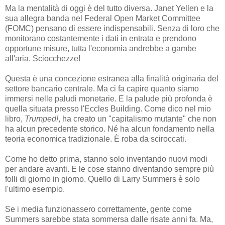
Ma la mentalità di oggi è del tutto diversa. Janet Yellen e la
sua allegra banda nel Federal Open Market Committee
(FOMC) pensano di essere indispensabili. Senza di loro che
monitorano costantemente i dati in entrata e prendono
opportune misure, tutta l'economia andrebbe a gambe
all'aria. Sciocchezze!
Questa è una concezione estranea alla finalità originaria del
settore bancario centrale. Ma ci fa capire quanto siamo
immersi nelle paludi monetarie. E la palude più profonda è
quella situata presso l'Eccles Building. Come dico nel mio
libro,
Trumped!
, ha creato un "capitalismo mutante" che non
ha alcun precedente storico. Né ha alcun fondamento nella
teoria economica tradizionale. È roba da sciroccati.
Come ho detto prima, stanno solo inventando nuovi modi
per andare avanti. E le cose stanno diventando sempre più
folli di giorno in giorno. Quello di Larry Summers è solo
l'ultimo esempio.
Se i media funzionassero correttamente, gente come
Summers sarebbe stata sommersa dalle risate anni fa. Ma,