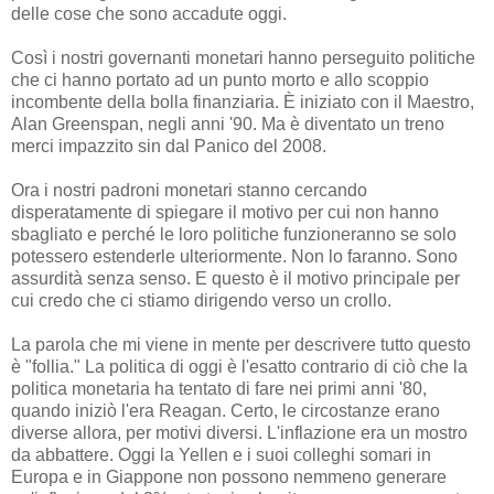
delle cose che sono accadute oggi.
Così i nostri governanti monetari hanno perseguito politiche
che ci hanno portato ad un punto morto e allo scoppio
incombente della bolla finanziaria. È iniziato con il Maestro,
Alan Greenspan, negli anni '90. Ma è diventato un treno
merci impazzito sin dal Panico del 2008.
Ora i nostri padroni monetari stanno cercando
disperatamente di spiegare il motivo per cui non hanno
sbagliato e perché le loro politiche funzioneranno se solo
potessero estenderle ulteriormente. Non lo faranno. Sono
assurdità senza senso. E questo è il motivo principale per
cui credo che ci stiamo dirigendo verso un crollo.
La parola che mi viene in mente per descrivere tutto questo
è "follia." La politica di oggi è l'esatto contrario di ciò che la
politica monetaria ha tentato di fare nei primi anni '80,
quando iniziò l'era Reagan. Certo, le circostanze erano
diverse allora, per motivi diversi. L'inflazione era un mostro
da abbattere. Oggi la Yellen e i suoi colleghi somari in
Europa e in Giappone non possono nemmeno generare