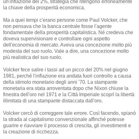
un'inflazione del 2%, strategia che ritengono erroneamente
la chiave della prosperità economica.
Ma a quei tempi c'erano persone come Paul Volcker, che
non pensava che la banca centrale fosse l'agente
fondamentale della prosperità capitalistica. Né credeva che
doveva supervisionare e controllare ogni aspetto
dell'economia di mercato. Aveva una concezione molto più
modesta del suo ruolo. Vale a dire, una concezione molto
più realistica del suo ruolo.
Volcker fece salire i tassi ad un picco del 20% nel giugno
1981, perché l'inflazione era andata fuori controllo a causa
della stimolo monetario degli anni '70. La stampante
monetaria era stata arroventata dopo che Nixon chiuse la
finestra dell'oro nel 1971 e la Città Imperiale scoprì la libertà
illimitata di una stampante distaccata dall'oro.
Volcker cercò di correggere tale errore. Così facendo, spianò
la strada al capitalismo convenzionale affinché potesse
guarire e riavviare il processo di crescita, gli investimenti e
la creazione di ricchezza.