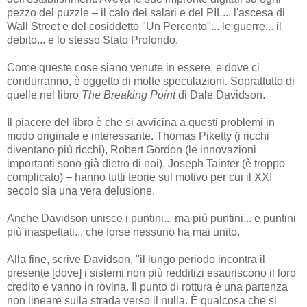
pezzo del puzzle – il calo dei salari e del PIL... l'ascesa di
Wall Street e del cosiddetto "Un Percento"... le guerre... il
debito... e lo stesso Stato Profondo.
Come queste cose siano venute in essere, e dove ci
condurranno, è oggetto di molte speculazioni. Soprattutto di
quelle nel libro
The Breaking Point
di Dale Davidson.
Il piacere del libro è che si avvicina a questi problemi in
modo originale e interessante. Thomas Piketty (i ricchi
diventano più ricchi), Robert Gordon (le innovazioni
importanti sono già dietro di noi), Joseph Tainter (è troppo
complicato) – hanno tutti teorie sul motivo per cui il XXI
secolo sia una vera delusione.
Anche Davidson unisce i puntini... ma più puntini... e puntini
più inaspettati... che forse nessuno ha mai unito.
Alla fine, scrive Davidson, "il lungo periodo incontra il
presente [dove] i sistemi non più redditizi esauriscono il loro
credito e vanno in rovina. Il punto di rottura è una partenza
non lineare sulla strada verso il nulla. È qualcosa che si