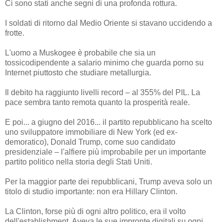
Ci sono stati anche segni di una profonda rottura.
I soldati di ritorno dal Medio Oriente si stavano uccidendo a
frotte.
L'uomo a Muskogee è probabile che sia un
tossicodipendente a salario minimo che guarda porno su
Internet piuttosto che studiare metallurgia.
Il debito ha raggiunto livelli record – al 355% del PIL. La
pace sembra tanto remota quanto la prosperità reale.
E poi... a giugno del 2016... il partito repubblicano ha scelto
uno sviluppatore immobiliare di New York (ed ex-
demoratico), Donald Trump, come suo candidato
presidenziale – l'alfiere più improbabile per un importante
partito politico nella storia degli Stati Uniti.
Per la maggior parte dei repubblicani, Trump aveva solo un
titolo di studio importante: non era Hillary Clinton.
La Clinton, forse più di ogni altro politico, era il volto
dell'establishment. Aveva le sue impronte digitali su ogni