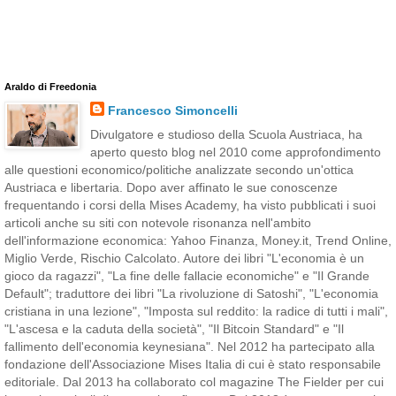
Araldo di Freedonia
Francesco Simoncelli
Divulgatore e studioso della Scuola Austriaca, ha
aperto questo blog nel 2010 come approfondimento
alle questioni economico/politiche analizzate secondo un'ottica
Austriaca e libertaria. Dopo aver affinato le sue conoscenze
frequentando i corsi della Mises Academy, ha visto pubblicati i suoi
articoli anche su siti con notevole risonanza nell'ambito
dell'informazione economica: Yahoo Finanza, Money.it, Trend Online,
Miglio Verde, Rischio Calcolato. Autore dei libri "L'economia è un
gioco da ragazzi", "La fine delle fallacie economiche" e "Il Grande
Default"; traduttore dei libri "La rivoluzione di Satoshi", "L'economia
cristiana in una lezione", "Imposta sul reddito: la radice di tutti i mali",
"L'ascesa e la caduta della società", "Il Bitcoin Standard" e "Il
fallimento dell'economia keynesiana". Nel 2012 ha partecipato alla
fondazione dell'Associazione Mises Italia di cui è stato responsabile
editoriale. Dal 2013 ha collaborato col magazine The Fielder per cui