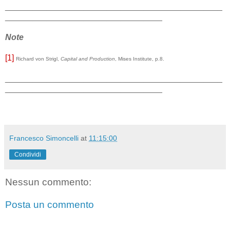
_______________________________________________
__________________________________
Note
[1]
Richard von Strigl,
Capital and Production
, Mises Institute, p.8.
_______________________________________________
__________________________________
Francesco Simoncelli
at
11:15:00
Condividi
Nessun commento:
Posta un commento