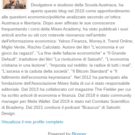
Divulgatore e studioso della Scuola Austriaca, ha
aperto questo blog nel 2010 come approfondimento
alle questioni economico/politiche analizzate secondo un'ottica
Austriaca e libertaria. Dopo aver affinato le sue conoscenze
frequentando i corsi della Mises Academy, ha visto pubblicati i suoi
articoli anche su siti con notevole risonanza nell'ambito
dell'informazione economica: Yahoo Finanza, Money.it, Trend Online,
Miglio Verde, Rischio Calcolato. Autore dei libri "L'economia è un
gioco da ragazzi", "La fine delle fallacie economiche" e "Il Grande
Default"; traduttore dei libri "La rivoluzione di Satoshi", "L'economia
cristiana in una lezione", "Imposta sul reddito: la radice di tutti i mali",
"L'ascesa e la caduta della società", "Il Bitcoin Standard" e "Il
fallimento dell'economia keynesiana". Nel 2012 ha partecipato alla
fondazione dell'Associazione Mises Italia di cui è stato responsabile
editoriale. Dal 2013 ha collaborato col magazine The Fielder per cui
ha scritto articoli di economia e finanza. Dal 2018 è stato community
manager per Melis Wallet. Dal 2019 è stato nel Comitato Scientifico
di Bcademy. Dal 2021 conduce il podcast "Bcaucus" di Satoshi
Design.
Visualizza il mio profilo completo
Powered by
Blogger
.