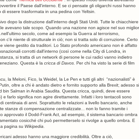
ertire il Paese dall'interno. E se ci pensate gli oligarchi russi hanno
to di essere trasformata in una pedina con Yeltsin.
vo dopo la distruzione dall'interno degli Stati Uniti. Tutte le chiacchiere
e avevano tale scopo. Quando una nazione non agisce nel suo miglio
nell'ultimo secolo, come ad esempio la Guerra al terrorismo,
 c'è niente di strutturale in ciò; non si tratta solo di corruzione. Certo
viene gestito da traditori. Lo Stato profondo americano non è affatto
nazionali corrotti dall'interno (così come nella City di Londra, in
anza, si tratta di un network di persone le cui radici vanno indietro
 veneziano. Questa è la
cricca di Davos
. Per chi ha visto la serie di film
 la Meloni, Fico, la Weidel, la Le Pen e tutti gli altri “nazionalisti” è
tin, oltre a chi è andato dietro e fornito supporto alla Brexit; adesso s
bin Salman in Arabia Saudita. Questa cricca, quindi, deve essere
 e farlo significa non agire direttamente. Infatti i loro tentacoli sono
 centinaia di anni. Soprattutto le relazioni a livello bancario, anche
e stanze di compensazione centralizzate... non lo fanno tramite i
to approvato il Dodd-Frank Act, ad esempio, il sistema bancario ombra
lamentato cosicché chi può permetterselo si rivolge a quello ombra. E
na pagina su
Wikipedia
.
ericani adesso hanno una maggiore credibilità. Oltre a ciò,