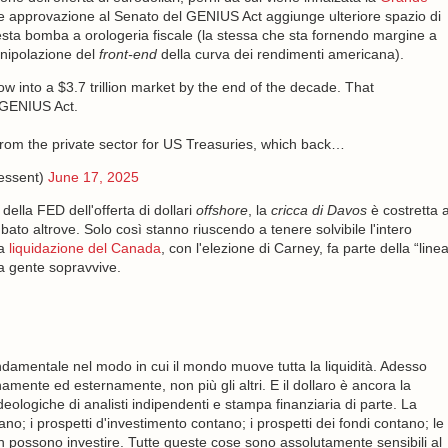
nte approvazione al Senato del GENIUS Act aggiunge ulteriore spazio di
sta bomba a orologeria fiscale (la stessa che sta fornendo margine a
anipolazione del
front-end
della curva dei rendimenti americana).
ow into a $3.7 trillion market by the end of the decade. That
 GENIUS Act.
from the private sector for US Treasuries, which back…
essent)
June 17, 2025
della FED dell'offerta di dollari
offshore
, la
cricca di Davos
è costretta 
ubato altrove. Solo così stanno riuscendo a tenere solvibile l'intero
la
liquidazione del Canada
, con l'elezione di Carney, fa parte della “line
a gente sopravvive.
damentale nel modo in cui il mondo muove tutta la liquidità. Adesso
rnamente ed esternamente, non più gli altri. E il dollaro è ancora la
ologiche di analisti indipendenti e stampa finanziaria di parte. La
no; i prospetti d'investimento contano; i prospetti dei fondi contano; le
n possono investire. Tutte queste cose sono assolutamente sensibili al