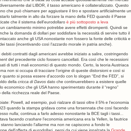
 diversamente dal LIBOR, il tasso americano è collateralizzato. Questo
uno che può chiamare per aggiustare il tiro e spostare artificialmente u
starlo talmente in alto da forzare la mano della FED quando il Paese
cate che il sistema dell'eurodollaro
è più sottoposto a leva
e un cambiamento minimo potrebbe avere effetti dirompenti. Quindi se
he la domanda di dollari per soddisfare la necessità di servire tutto il
taccato anche gli USA nonostante non fossero la fonte delle criticità e
ei tassi (incentivando così l'azzardo morale in patria anche).
uei debiti contratti dagli americani avrebbe iniziato a salire, costringendo
ment
del precedente ciclo fossero cancellati. Era così che le recessioni
ti di tutti i mali economici di questo mondo. Certo, la teoria Austriaca
 non si occupa di tracciare l'origine di queste distorsioni e così si
er quanto si possa essere d'accordo con lo slogan “End the FED”, si
soldo della
cricca di Davos
dato che continuerebbero a esistere quelle
clo economico che gli USA hanno sperimentato durante il “regno”
o della ricchezza reale del Paese.
ate: Powell, ad esempio, può rialzare di tassi oltre il 5% e l'economia
 2023 quando la stampa gridava come una forsennata che così facendo
o nulla; continua a farlo adesso nonostante la BCE tagli i tassi...
 stava facendo
crashare
l'economia americana era la Yellen, la fautrice
sti stanno lanciando l'allarme ma non ne capiscono a fondo le
ne dell'offerta di eurodollari, perni da cui viene innalzata la
Grande