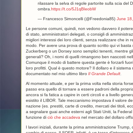
rilassare la selva di regole partorite sulla scia del
ombra.
https://t.co/5J1qBIeobW
— Francesco Simoncelli (@Freedonia85)
June 18
Le persone comuni, quindi, non vedono davvero il potere
di stato, amministratori delegati, o consigli di amministraz
migliori interessi dei loro clienti, senza realizzare che in r
modo. Per avere una prova di quanto scritto qui vi basta 
Zuckerberg o un Dorsey sono semplici tenenti, mentre gli 
generali? Oh, i nomi di quelli rimangono ben nascosti nel
Comunque il modo di battere questa gente è forzarli fuori
loro profitti. Qual è questo motore? Il dollaro e il siste
documentato nel mio ultimo libro
Il Grande Default
.
Al momento attuale, e per la prima volta nella storia forse
passo era quello di tornare a essere padroni della propria 
ancora si fa fatica a capire in certi circoli e a livello gen
esistito il LIBOR. Tale meccanismo impostava il valore del dol
nazione (es. prestiti, carte di credito, mercati dei titoli
a segnalare guai anche esterni agli Stati Uniti, la Federal
funzione di
ciò che accadeva
nel mercato del dollaro
off
I lavori iniziali, durante la prima amministrazione Trump
cambio di passo. Il SOFR, infatti, è un tasso d'interesse