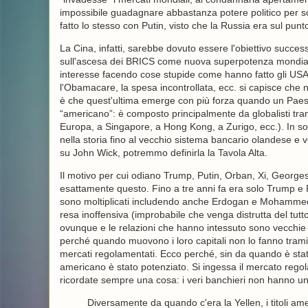
impossibile guadagnare abbastanza potere politico per sovv
fatto lo stesso con Putin, visto che la Russia era sul pun
La Cina, infatti, sarebbe dovuto essere l'obiettivo successi
sull'ascesa dei BRICS come nuova superpotenza mondial
interesse facendo cose stupide come hanno fatto gli USA 
l'Obamacare, la spesa incontrollata, ecc. si capisce che non
è che quest'ultima emerge con più forza quando un Paese 
“americano”: è composto principalmente da globalisti trans
Europa, a Singapore, a Hong Kong, a Zurigo, ecc.). In sost
nella storia fino al vecchio sistema bancario olandese e
su John Wick, potremmo definirla la Tavola Alta.
Il motivo per cui odiano Trump, Putin, Orban, Xi, Georgescu,
esattamente questo. Fino a tre anni fa era solo Trump e Pu
sono moltiplicati includendo anche Erdogan e Mohammed 
resa inoffensiva (improbabile che venga distrutta del tutto)
ovunque e le relazioni che hanno intessuto sono vecchie di
perché quando muovono i loro capitali non lo fanno tramit
mercati regolamentati. Ecco perché, sin da quando è sta
americano è stato potenziato. Si ingessa il mercato rego
ricordate sempre una cosa: i veri banchieri non hanno u
Diversamente da quando c'era la Yellen, i titoli am