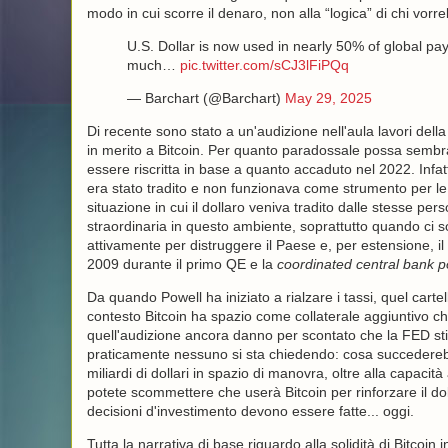
modo in cui scorre il denaro, non alla “logica” di chi vor
U.S. Dollar is now used in nearly 50% of global pa
much…
pic.twitter.com/sCJ3lFiPQq
— Barchart (@Barchart)
May 29, 2025
Di recente sono stato a un'audizione nell'aula lavori dell
in merito a Bitcoin. Per quanto paradossale possa sembra
essere riscritta in base a quanto accaduto nel 2022. Infa
era stato tradito e non funzionava come strumento per le 
situazione in cui il dollaro veniva tradito dalle stesse pe
straordinaria in questo ambiente, soprattutto quando ci 
attivamente per distruggere il Paese e, per estensione, il
2009 durante il primo QE e la
coordinated central bank p
Da quando Powell ha iniziato a rialzare i tassi, quel cartel
contesto Bitcoin ha spazio come collaterale aggiuntivo che
quell'audizione ancora danno per scontato che la FED stia l
praticamente nessuno si sta chiedendo: cosa succedereb
miliardi di dollari in spazio di manovra, oltre alla capa
potete scommettere che userà Bitcoin per rinforzare il dol
decisioni d'investimento devono essere fatte... oggi.
Tutta la narrativa di base riguardo alla solidità di Bitcoin 