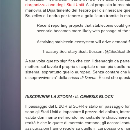
riorganizzazione degli Stati Uniti
. A tal proposito la rece
manovra al Dipartimento del Tesoro per disinnescare que
Bruxelles e Londra per tenere a galla l'euro tramite la m
Recent reporting projects that stablecoins could gr
scenario becomes more likely with passage of the
A thriving stablecoin ecosystem will drive demand 
— Treasury Secretary Scott Bessent (@SecScottB
A sua volta questo significa che con il drenaggio da parte 
mettere sul tavolo il proprio di capitale e non più quello r
sistema, soprattutto quello europeo. Senza contare che 
di sopravvivenza” della
cricca di Davos
. È così che quest
RISCRIVERE LA STORIA: IL GENESIS BLOCK
Il passaggio dal LIBOR al SOFR è stato un passaggio fon
sono gli Stati Uniti a impostare il prezzo del dollaro, inte
valuta dominante nel mondo, nonostante le chiacchiere ide
realtà è che le quote di mercato contano; gli accordi conta
assicurazioni hanno regole su quello in cui possono o no