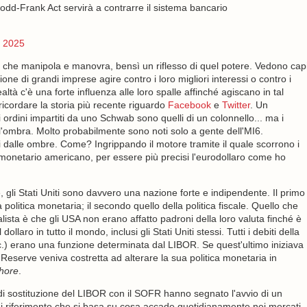
 Dodd-Frank Act servirà a contrarre il sistema bancario
, 2025
 che manipola e manovra, bensì un riflesso di quel potere. Vedono cap
ione di grandi imprese agire contro i loro migliori interessi o contro i
ealtà c'è una forte influenza alle loro spalle affinché agiscano in tal
ricordare la storia più recente riguardo
Facebook
e
Twitter
. Un
ordini impartiti da uno Schwab sono quelli di un colonnello... ma i
l'ombra. Molto probabilmente sono noti solo a gente dell'MI6.
 dalle ombre. Come? Ingrippando il motore tramite il quale scorrono i
ma monetario americano, per essere più precisi l'eurodollaro come ho
, gli Stati Uniti sono davvero una nazione forte e indipendente. Il primo
politica monetaria; il secondo quello della politica fiscale. Quello che
eralista è che gli USA non erano affatto padroni della loro valuta finché è
laro in tutto il mondo, inclusi gli Stati Uniti stessi. Tutti i debiti della
, ecc.) erano una funzione determinata dal LIBOR. Se quest'ultimo iniziava
 Reserve veniva costretta ad alterare la sua politica monetaria in
shore
.
, di sostituzione del LIBOR con il SOFR hanno segnato l'avvio di un
 di riferimento che si basa su cosa accade quotidianamente nei mercati