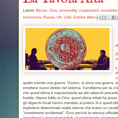
Labels:
Bitcoin
,
Cina
,
commodity
,
cospirazioni
,
eurodollar
economica
,
Russia
,
UK
,
USA
,
Zombie Wars
d
(
h
L
d
c
quello tramite una guerra. Ovvero, si vince una guerra, si
emettere nuovo debito nel sistema. Il problema per la
cri
che quest'ultima è sopravvissuta ad altri attacchi preced
fredda. Hanno fallito in Cina: quest'ultima infatti ha preso 
gli oligarchi locali hanno mandato al potere Xi e quest'ulti
implodere determinate realtà interne che erano un cavallo
“investimenti occidentali”. Ecco perché la retorica ufficia
“invadesse” i mercati mondiali, al condannarla apertame