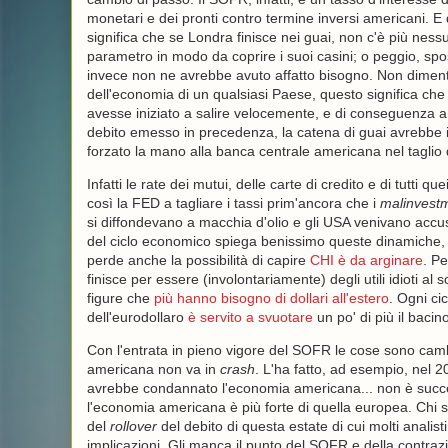
monetari e dei pronti contro termine inversi americani. E
significa che se Londra finisce nei guai, non c'è più ness
parametro in modo da coprire i suoi casini; o peggio, spo
invece non ne avrebbe avuto affatto bisogno. Non dimenti
dell'economia di un qualsiasi Paese, questo significa ch
avesse iniziato a salire velocemente, e di conseguenza anc
debito emesso in precedenza, la catena di guai avrebbe in
forzato la mano alla banca centrale americana nel taglio d
Infatti le rate dei mutui, delle carte di credito e di tutti q
così la FED a tagliare i tassi prim'ancora che i
malinvest
si diffondevano a macchia d'olio e gli USA venivano accusa
del ciclo economico spiega benissimo queste dinamiche, ma
perde anche la possibilità di capire
CHI è da arginare
. P
finisce per essere (involontariamente) degli utili idioti al 
figure che
più hanno bisogno di dollari all'estero
. Ogni ci
dell'eurodollaro
è servito a svuotare
un po' di più il bacin
Con l'entrata in pieno vigore del SOFR le cose sono cambi
americana non va in
crash
. L'ha fatto, ad esempio, nel
avrebbe condannato l'economia americana... non è success
l'economia americana è più forte di quella europea. Chi
del
rollover
del debito di questa estate di cui molti anali
implicazioni. Gli manca il punto del SOFR e della contrazio