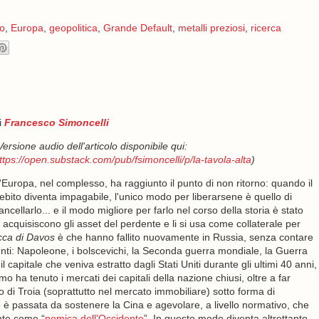
o
,
Europa
,
geopolitica
,
Grande Default
,
metalli preziosi
,
ricerca
i
Francesco Simoncelli
Versione audio dell'articolo disponibile qui:
ttps://open.substack.com/pub/fsimoncelli/p/la-tavola-alta
)
'Europa, nel complesso, ha raggiunto il punto di non ritorno: quando il
ebito diventa impagabile, l'unico modo per liberarsene è quello di
ancellarlo... e il modo migliore per farlo nel corso della storia è stato
 acquisiscono gli asset del perdente e li si usa come collaterale per
cca di Davos
è che hanno fallito nuovamente in Russia, senza contare
enti: Napoleone, i bolscevichi, la Seconda guerra mondiale, la Guerra
il capitale che veniva estratto dagli Stati Uniti durante gli ultimi 40 anni,
mo ha tenuto i mercati dei capitali della nazione chiusi, oltre a far
 di Troia (soprattutto nel mercato immobiliare) sotto forma di
le è passata da sostenere la Cina e agevolare, a livello normativo, che
nte come “
nemica dell'Occidente
”. In questo modo diventa altrettanto