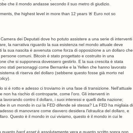
rebbe che il mondo andasse secondo il suo metro di giudizio.
yments, the highest level in more than 12 years 🚨 Euro not so
a Camera dei Deputati dove ho potuto assistere a una serie di interventi
re, la narrativa riguardo la sua esistenza nel mondo attuale deve
tti la sua nascita è avvenuta come forza di opposizione a un dollaro che
persone comuni. Bitcoin è stato progettato e costruito in una
rsone che si supponeva dovessero gestirlo. E la sua crescita è stata
sono stati personaggi come Bernanke e la Yellen che hanno lavorato
 sistema di riserva del dollaro (sebbene questo fosse già morto nel
olicy
).
lo si è rotto e adesso ci troviamo in una fase di transizione. Nell'attuale
 non ha rischio di controparte, come l'oro. Gli interventi in
avorando contro il dollaro, i suoi interessi e quelli della nazione;
be in un mondo in cui la FED difende sé stessa? La FED ha migliaia di
cità adesso di manovrare come davvero desidera
l'idraulica
del dollaro, e
laro. Questo è il mondo in cui viviamo, questo è il mondo in cui le
in quanto
hard asset
è assolutamente vera e quanto scritto sopra non