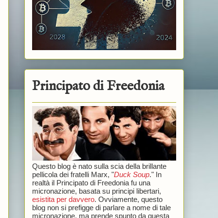
Principato di Freedonia
Questo blog è nato sulla scia della brillante
pellicola dei fratelli Marx, "
Duck Soup
." In
realtà il Principato di Freedonia fu una
micronazione, basata su principi libertari,
esistita per davvero
. Ovviamente, questo
blog non si prefigge di parlare a nome di tale
micronazione, ma prende spunto da questa