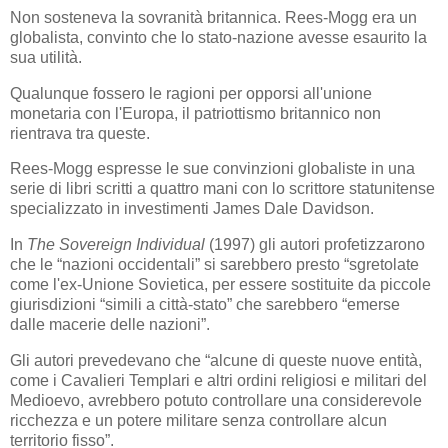
Non sosteneva la sovranità britannica. Rees-Mogg era un
globalista, convinto che lo stato-nazione avesse esaurito la
sua utilità.
Qualunque fossero le ragioni per opporsi all'unione
monetaria con l'Europa, il patriottismo britannico non
rientrava tra queste.
Rees-Mogg espresse le sue convinzioni globaliste in una
serie di libri scritti a quattro mani con lo scrittore statunitense
specializzato in investimenti James Dale Davidson.
In
The Sovereign Individual
(1997) gli autori profetizzarono
che le “nazioni occidentali” si sarebbero presto “sgretolate
come l'ex-Unione Sovietica, per essere sostituite da piccole
giurisdizioni “simili a città-stato” che sarebbero “emerse
dalle macerie delle nazioni”.
Gli autori prevedevano che “alcune di queste nuove entità,
come i Cavalieri Templari e altri ordini religiosi e militari del
Medioevo, avrebbero potuto controllare una considerevole
ricchezza e un potere militare senza controllare alcun
territorio fisso”.