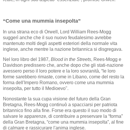
“Come una mummia insepolta”
In una strana eco di Orwell, Lord William Rees-Mogg
suggerì anche che il suo nuovo feudalesimo avrebbe
mantenuto molti degli aspetti esteriori della normale vita
inglese, anche mentre la nazione britannica si disgregava.
Nel loro libro del 1987,
Blood in the Streets
, Rees-Mogg e
Davidson predissero che, anche dopo che gli stati-nazione
avessero perso il loro potere e la loro sovranità, “le loro
forme sarebbero rimaste, come in Libano, come del resto la
forma dell'Impero Romano, ovvero come una mummia
insepolta, per tutto il Medioevo".
Nonostante la sua cupa visione del futuro della Gran
Bretagna, Rees-Mogg continuò a spacciarsi per patriota
britannico fino alla fine. Forse era questo il suo modo di
salvare le apparenze, di contribuire a preservare la “forma”
della Gran Bretagna, “come una mummia insepolta”, al fine
di calmare e rassicurare l'anima inglese.