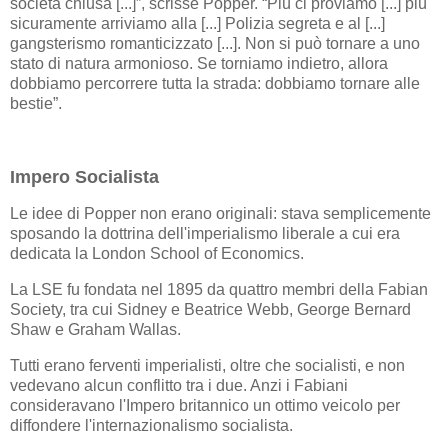
società chiusa [...]”, scrisse Popper. “Più ci proviamo [...] più
sicuramente arriviamo alla [...] Polizia segreta e al [...]
gangsterismo romanticizzato [...]. Non si può tornare a uno
stato di natura armonioso. Se torniamo indietro, allora
dobbiamo percorrere tutta la strada: dobbiamo tornare alle
bestie”.
Impero Socialista
Le idee di Popper non erano originali: stava semplicemente
sposando la dottrina dell'imperialismo liberale a cui era
dedicata la London School of Economics.
La LSE fu fondata nel 1895 da quattro membri della Fabian
Society, tra cui Sidney e Beatrice Webb, George Bernard
Shaw e Graham Wallas.
Tutti erano ferventi imperialisti, oltre che socialisti, e non
vedevano alcun conflitto tra i due. Anzi i Fabiani
consideravano l'Impero britannico un ottimo veicolo per
diffondere l'internazionalismo socialista.