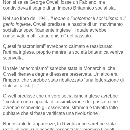
Non si sa se George Orwell fosse un Fabiano, ma
condivideva il sogno di un Impero Britannico socialista.
Nel suo libro del 1941,
Il leone e l'unicorno: il socialismo e il
genio inglese
, Orwell predisse la nascita di un “movimento
socialista specificamente inglese” il quale avrebbe
conservato molti “anacronismi” del passato.
Questi “anacronismi” avrebbero calmato e rassicurato
l'anima inglese, proprio mentre la società britannica veniva
sconvolta.
Un tale “anacronismo” sarebbe stata la Monarchia, che
Orwell riteneva degna di essere preservata. Un altro era
l'Impero, che sarebbe stato ribattezzato “una federazione di
stati socialisti [...]”.
Orwell predisse che un vero socialismo inglese avrebbe
“mostrato una capacità di assimilazione del passato che
avrebbe sconvolto gli osservatori stranieri e talvolta fatto
dubitare che si fosse verificata una rivoluzione”.
Nonostante le apparenze, la Rivoluzione sarebbe stata
reale, in ogni suo aspetto “essenziale”, promise Orwell.