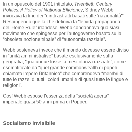
In un opuscolo del 1901 intitolato,
Twentieth Century
Politics: A Policy of National Efficiency
, Sidney Webb
invocava la fine dei “diritti astratti basati sulle 'nazionalità'”.
Respingendo quella che definiva la “fervida propaganda
dell'Home Rule” irlandese, Webb condannava qualsiasi
movimento che spingesse per l'autogoverno basato sulla
“obsoleta nozione tribale” di “autonomia razziale”.
Webb sosteneva invece che il mondo dovesse essere diviso
in “unità amministrative” basate esclusivamente sulla
geografia, “qualunque fosse la mescolanza razziale”, come
esemplificato da “quel grande commonwealth di popoli
chiamato Impero Britannico” che comprendeva “membri di
tutte le razze, di tutti i colori umani e di quasi tutte le lingue e
religioni”.
Così Webb espose l'essenza della “società aperta”
imperiale quasi 50 anni prima di Popper.
Socialismo invisibile