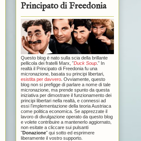
Principato di Freedonia
Questo blog è nato sulla scia della brillante
pellicola dei fratelli Marx, "
Duck Soup
." In
realtà il Principato di Freedonia fu una
micronazione, basata su principi libertari,
esistita per davvero
. Ovviamente, questo
blog non si prefigge di parlare a nome di tale
micronazione, ma prende spunto da questa
iniziativa per dimostrare il funzionamento dei
principi libertari nella realtà, e connessi ad
essi l'implementazione della teoria Austriaca
come politica economica. Se apprezzate il
lavoro di divulgazione operato da questo blog
e volete contribuire a mantenerlo aggiornato,
non esitate a cliccare sui pulsanti
"
Donazione
" qui sotto ed esprimere
liberamente il vostro supporto.