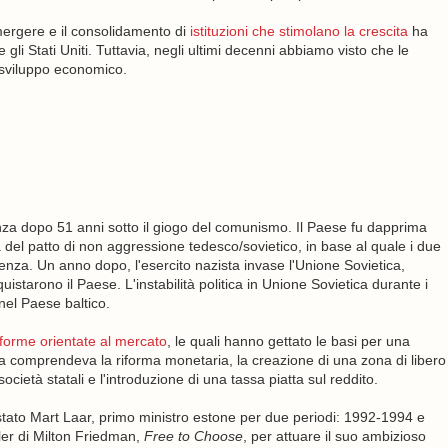
ergere e il consolidamento di
istituzioni che stimolano la crescita
ha
gli Stati Uniti. Tuttavia, negli ultimi decenni abbiamo visto che le
 sviluppo economico.
enza dopo 51 anni sotto il giogo del comunismo. Il Paese fu dapprima
 del patto di non aggressione tedesco/sovietico, in base al quale i due
fluenza. Un anno dopo, l'esercito nazista invase l'Unione Sovietica,
istarono il Paese. L'instabilità politica in Unione Sovietica durante i
 nel Paese baltico.
iforme orientate al mercato
, le quali hanno gettato le basi per una
ica comprendeva la riforma monetaria, la creazione di una zona di libero
ocietà statali e l'introduzione di una tassa piatta sul reddito.
tato Mart Laar, primo ministro estone per due periodi: 1992-1994 e
ller di Milton Friedman,
Free to Choose
, per attuare il suo ambizioso