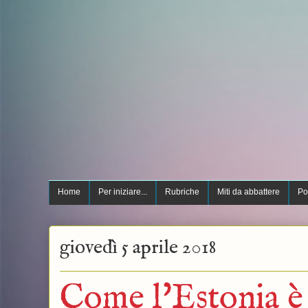
Home
Per iniziare...
Rubriche
Miti da abbattere
Po
giovedì 5 aprile 2018
Come l'Estonia è 