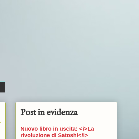
Post in evidenza
Nuovo libro in uscita: <i>La
rivoluzione di Satoshi</i>