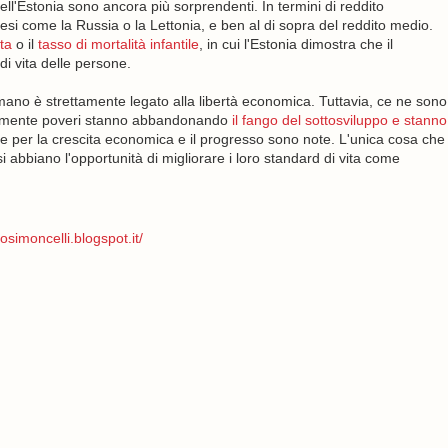
dell'Estonia sono ancora più sorprendenti. In termini di reddito
aesi come la Russia o la Lettonia, e ben al di sopra del reddito medio.
ita
o il
tasso di mortalità infantile
, in cui l'Estonia dimostra che il
i vita delle persone.
umano è strettamente legato alla libertà economica. Tuttavia, ce ne sono
emamente poveri stanno abbandonando
il fango del sottosviluppo e stanno
tte per la crescita economica e il progresso sono note. L'unica cosa che
 abbiano l'opportunità di migliorare i loro standard di vita come
osimoncelli.blogspot.it/