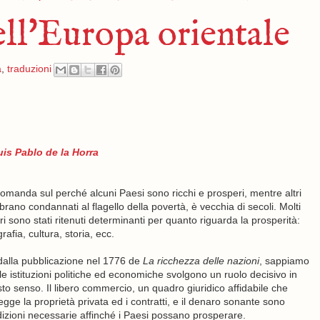
dell'Europa orientale
a
,
traduzioni
uis Pablo de la Horra
omanda sul perché alcuni Paesi sono ricchi e prosperi, mentre altri
rano condannati al flagello della povertà, è vecchia di secoli. Molti
ori sono stati ritenuti determinanti per quanto riguarda la prosperità:
rafia, cultura, storia, ecc.
dalla pubblicazione nel 1776 de
La ricchezza delle nazioni
, sappiamo
le istituzioni politiche ed economiche svolgono un ruolo decisivo in
to senso. Il libero commercio, un quadro giuridico affidabile che
egge la proprietà privata ed i contratti, e il denaro sonante sono
izioni necessarie affinché i Paesi possano prosperare.