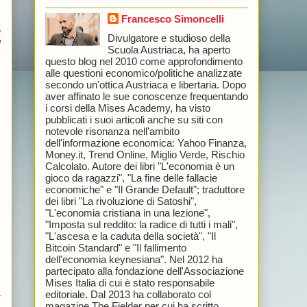
Francesco Simoncelli
,
Divulgatore e studioso della
e
Scuola Austriaca, ha aperto
e
questo blog nel 2010 come approfondimento
alle questioni economico/politiche analizzate
secondo un'ottica Austriaca e libertaria. Dopo
aver affinato le sue conoscenze frequentando
i corsi della Mises Academy, ha visto
pubblicati i suoi articoli anche su siti con
notevole risonanza nell'ambito
dell'informazione economica: Yahoo Finanza,
Money.it, Trend Online, Miglio Verde, Rischio
Calcolato. Autore dei libri "L'economia è un
gioco da ragazzi", "La fine delle fallacie
economiche" e "Il Grande Default"; traduttore
dei libri "La rivoluzione di Satoshi",
"L'economia cristiana in una lezione",
"Imposta sul reddito: la radice di tutti i mali",
"L'ascesa e la caduta della società", "Il
Bitcoin Standard" e "Il fallimento
dell'economia keynesiana". Nel 2012 ha
partecipato alla fondazione dell'Associazione
Mises Italia di cui è stato responsabile
editoriale. Dal 2013 ha collaborato col
magazine The Fielder per cui ha scritto