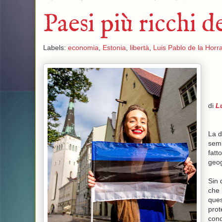
Paesi più ricchi 
Labels:
economia
,
Estonia
,
libertà
,
Luis Pablo de la Horr
di
L
La d
semb
fatt
geog
Sin 
che 
ques
prot
cond