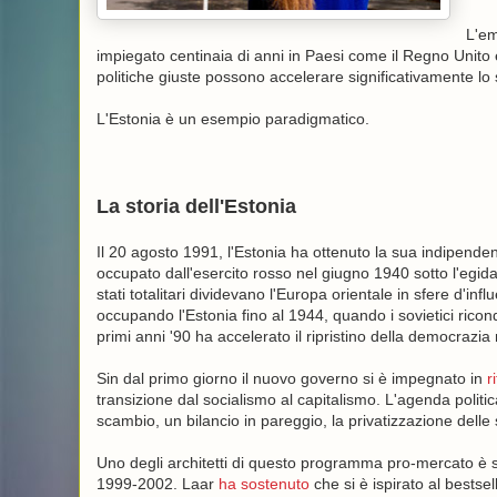
L'em
impiegato centinaia di anni in Paesi come il Regno Unito e 
politiche giuste possono accelerare significativamente lo
L'Estonia è un esempio paradigmatico.
La storia dell'Estonia
Il 20 agosto 1991, l'Estonia ha ottenuto la sua indipend
occupato dall'esercito rosso nel giugno 1940 sotto l'egida
stati totalitari dividevano l'Europa orientale in sfere d'in
occupando l'Estonia fino al 1944, quando i sovietici riconqu
primi anni '90 ha accelerato il ripristino della democrazia
Sin dal primo giorno il nuovo governo si è impegnato in
r
transizione dal socialismo al capitalismo. L'agenda polit
scambio, un bilancio in pareggio, la privatizzazione delle s
Uno degli architetti di questo programma pro-mercato è s
1999-2002. Laar
ha sostenuto
che si è ispirato al bestse