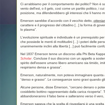
Ci arrabbiamo per il comportamento dei politici? Non è sa
vento dell'est, o il gelo, così come un partito politico, i
posizione, ma difenderebbero gli interessi che li hanno me
Emerson sarebbe d'accordo con il vecchio detto,
ottenia
carattere e il progresso del cittadino [...] la forma di go
lo plasma”.
L'evoluzione spirituale e individuale è un prerequisito per
che possiede le menti di moltitudini [...] i poteri delle 
unanimemente inclini alla libertà [...] può facilmente confon
Nel 1837 Emerson tenne un discorso alla Phi Beta Kappa 
Scholar
. Concluse il suo discorso con un appello a sosten
spirito dell'essere umano libero americano sia timido, imi
respiriamo densa e grassa”.
Emerson, naturalmente, non poteva immaginare quanta avar
“denso e grasso”. Le conseguenze sono gravi quando gli int
Alcune persone, disse Emerson, “cercano denaro o potere;
cosiddetto bottino rappresentato dalla carica ricoperta”.
abbandoneranno il falso bene e salteranno verso il vero, e
Emerson sapeva che la scelta di risvegliarsi è una scelta 