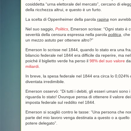
cosiddetta “urna elettorale del mercato”, cercano di eleg
della ricchezza altrui, e questo è un furto.
La scelta di Oppenheimer della parola
rapina
non avrebb
Nel suo saggio,
Politics
, Emerson scrisse: “Ogni stato è c
severità della censura espressa nella parola
politica
, che
un mezzo astuto per ottenere altro?”
Emerson lo scrisse nel 1844, quando lo stato era una fraz
bilancio federale nel 1844 era difficile da reperire, ma ne
poiché il biglietto verde ha perso il
98% del suo valore
dal
miliardi
.
In breve, la spesa federale nel 1844 era circa lo 0,024% 
diventata irredimibile.
Emerson osservò: “Di tutti i debiti, gli esseri umani sono
riguarda lo stato! Ovunque pensa di ottenere il valore de
imposta federale sul reddito nel 1844.
Emerson si scagliò contro le tasse: “Una persona che n
parte del mio lavoro venga destinata a questo o a quell
potere delegato”.