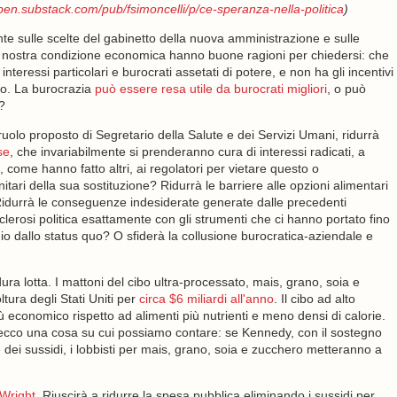
open.substack.com/pub/fsimoncelli/p/ce-speranza-nella-politica
)
te sulle scelte del gabinetto della nuova amministrazione e sulle
lla nostra condizione economica hanno buone ragioni per chiedersi: che
nteressi particolari e burocrati assetati di potere, e non ha gli incentivi
olo. La burocrazia
può essere resa utile da burocrati migliori
, o può
?
olo proposto di Segretario della Salute e dei Servizi Umani, ridurrà
se
, che invariabilmente si prenderanno cura di interessi radicati, a
à, come hanno fatto altri, ai regolatori per vietare questo o
tari della sua sostituzione? Ridurrà le barriere alle opzioni alimentari
 Ridurrà le conseguenze indesiderate generate dalle precedenti
clerosi politica esattamente con gli strumenti che ci hanno portato fino
o dallo status quo? O sfiderà la collusione burocratica-aziendale e
ra lotta. I mattoni del cibo ultra-processato, mais, grano, soia e
tura degli Stati Uniti per
circa $6 miliardi all'anno
. Il cibo ad alto
più economico rispetto ad alimenti più nutrienti e meno densi di calorie.
cco una cosa su cui possiamo contare: se Kennedy, con il sostegno
 dei sussidi, i lobbisti per mais, grano, soia e zucchero metteranno a
 Wright
. Riuscirà a ridurre la spesa pubblica eliminando i sussidi per