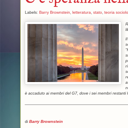
Labels:
Barry Brownstein
,
letteratura
,
stato
,
teoria sociol
R
l
I
s
"
s
p
r
s
r
a
n
è accaduto ai membri del G7, dove i sei membri restanti han
_____________________________________________
di
Barry Brownstein