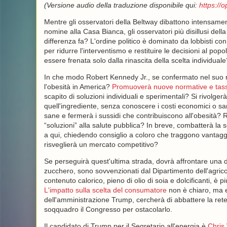
(Versione audio della traduzione disponibile qui:
https://
Mentre gli osservatori della Beltway dibattono intensamen
nomine alla Casa Bianca, gli osservatori più disillusi de
differenza fa? L'ordine politico è dominato da lobbisti con i
per ridurre l'interventismo e restituire le decisioni al pop
essere frenata solo dalla rinascita della scelta individuale
In che modo Robert Kennedy Jr., se confermato nel suo ru
l'obesità in America?
Promuoverà nuove normative e tas
scapito di soluzioni individuali e sperimentali? Si rivolger
quell'ingrediente, senza conoscere i costi economici o sani
sane e fermerà i sussidi che contribuiscono all'obesità?
“soluzioni” alla salute pubblica? In breve, combatterà la s
a qui, chiedendo consiglio a coloro che traggono vantaggi
risveglierà un mercato competitivo?
Se perseguirà quest'ultima strada, dovrà affrontare una du
zucchero, sono sovvenzionati dal Dipartimento dell'agricol
contenuto calorico, pieno di olio di soia e dolcificanti, è 
L'impatto sulla scelta del consumatore
non è chiaro, ma e
dell'amministrazione Trump, cercherà di abbattere la rete
soqquadro il Congresso per ostacolarlo.
Il candidato di Trump per il Segretario all'energia è
Chris