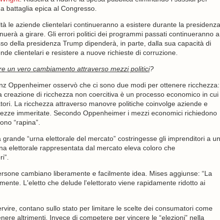
a battaglia epica al Congresso.
tà le aziende clientelari continueranno a esistere durante la presidenz
inuerà a girare. Gli errori politici dei programmi passati continueranno a
so della presidenza Trump dipenderà, in parte, dalla sua capacità di
de clientelari e resistere a nuove richieste di corruzione.
ere un vero cambiamento attraverso mezzi politici
?
ranz Oppenheimer osservò che ci sono due modi per ottenere ricchezza:
”. La creazione di ricchezza non coercitiva è un processo economico in cui
tori. La ricchezza attraverso manovre politiche coinvolge aziende e
icchezze immeritate. Secondo Oppenheimer i mezzi economici richiedono
dono “rapina”.
 grande “urna elettorale del mercato” costringesse gli imprenditori a u
urna elettorale rappresentata dal mercato eleva coloro che
i”.
e persone cambiano liberamente e facilmente idea. Mises aggiunse: “La
mente. L'eletto che delude l'elettorato viene rapidamente ridotto ai
rvire, contano sullo stato per limitare le scelte dei consumatori come
ere altrimenti. Invece di competere per vincere le “elezioni” nella