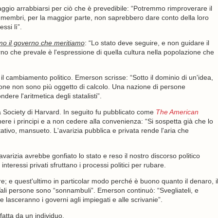
ggio arrabbiarsi per ciò che è prevedibile: “Potremmo rimproverare il
 cui membri, per la maggior parte, non saprebbero dare conto della loro
ssi lì”.
mo il governo che meritiamo
: “Lo stato deve seguire, e non guidare il
verno che prevale è l'espressione di quella cultura nella popolazione che
 il cambiamento politico. Emerson scrisse: “Sotto il dominio di un'idea,
persone non sono più oggetto di calcolo. Una nazione di persone
dere l'aritmetica degli statalisti”.
Society di Harvard. In seguito fu pubblicato come
The American
ere i principi e a non cedere alla convenienza: “Si sospetta già che lo
tativo, mansueto. L'avarizia pubblica e privata rende l'aria che
izia avrebbe gonfiato lo stato e reso il nostro discorso politico
eressi privati sfruttano i processi politici per rubare.
 e quest'ultimo in particolar modo perché è buono quanto il denaro, i
 Tali persone sono “sonnambuli”. Emerson continuò: “Svegliateli, e
 lasceranno i governi agli impiegati e alle scrivanie”.
fatta da un individuo.