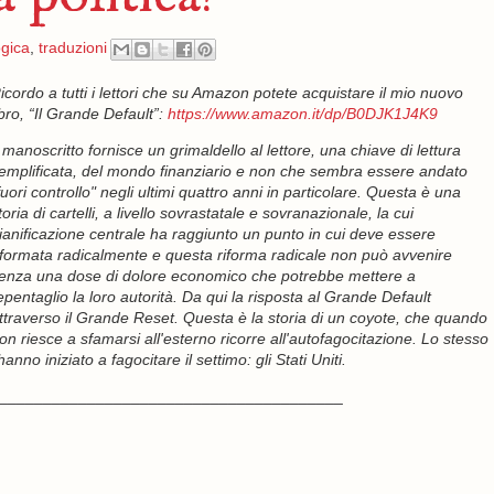
ogica
,
traduzioni
icordo a tutti i lettori che su Amazon potete acquistare il mio nuovo
ibro, “Il Grande Default”:
https://www.amazon.it/dp/B0DJK1J4K9
l manoscritto fornisce un grimaldello al lettore, una chiave di lettura
emplificata, del mondo finanziario e non che sembra essere andato
fuori controllo" negli ultimi quattro anni in particolare. Questa è una
toria di cartelli, a livello sovrastatale e sovranazionale, la cui
ianificazione centrale ha raggiunto un punto in cui deve essere
iformata radicalmente e questa riforma radicale non può avvenire
enza una dose di dolore economico che potrebbe mettere a
epentaglio la loro autorità. Da qui la risposta al Grande Default
ttraverso il Grande Reset. Questa è la storia di un coyote, che quando
on riesce a sfamarsi all'esterno ricorre all'autofagocitazione. Lo stesso
no iniziato a fagocitare il settimo: gli Stati Uniti.
_______________________________________