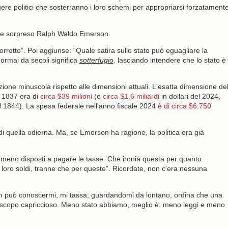
gere politici che sosterranno i loro schemi per appropriarsi forzatament
e sorpreso Ralph Waldo Emerson.
orrotto”. Poi aggiunse: “Quale satira sullo stato può eguagliare la
 ormai da secoli significa
sotterfugio
, lasciando intendere che lo stato è
ione minuscola rispetto alle dimensioni attuali. L'esatta dimensione de
l 1837 era di
circa $39 milioni
(o
circa $1,6 miliardi
in dollari del 2024,
 1844). La spesa federale nell'anno fiscale 2024
è di circa $6.750
di quella odierna. Ma, se Emerson ha ragione, la politica era già
 i meno disposti a pagare le tasse. Che ironia questa per quanto
i loro soldi, tranne che per queste”. Ricordate, non c'era nessuna
on può conoscermi, mi tassa; guardandomi da lontano, ordina che una
o scopo capriccioso. Meno stato abbiamo, meglio è: meno leggi e meno