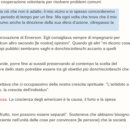
la cooperazione volontaria per risolvere problemi comuni:
a ciò che non è adatto, il mio vicino e io spesso concorderemo
periodo di tempo per un fine. Ma ogni volta che trovo che il mio
umo anche la direzione della sua sfera d'azione, oltrepasso la
provazione di Emerson. Egli consigliava sempre di impegnarsi per
lcun altro secondo [le nostre] opinioni”. Quando gli altri “mi dicono cos
 scopi pubblici sembrano vaghi e donchisciotteschi accanto a quelli
le, porre fine ai sussidi preservando al contempo la scelta del
 dello stato potrebbe essere tra gli obiettivi più donchisciotteschi che
ttava che ci occupassimo della nostra crescita spirituale: “L'antidoto a
 la crescita dell'individuo”.
ausa
. La coscienza degli americani è la causa; il furto e la spesa
 e frutto, non possono essere separati”. Sosteneva che abbiamo bisogno
iente nell’unità delle cose per convincere [le persone] che la società