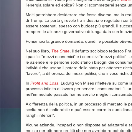
l'energia solare ed eolica? Non ci scommetterei senza un
Molti potrebbero desiderare che fosse diverso, ma in real
di Trump. La porta girevole tra industria e regolatori cont
essere sostenuti, spesso con budget più grandi. Il succes
rompere le alleanze governative di lunga data con le azien
Poniamoci la grande domanda, quindi:
è possibile otten
Nel suo libro,
The State
, il defunto sociologo tedesco F
i pacifici “mezzi economici” e i coercitivi “mezzi politici
le aziende e le persone soddisfano i bisogni dei consuma
individui che usano il potere dello stato per ottenere r
“lavoro”, a differenza dei mezzi politici, che invece richie
In
Profit and Loss
, Ludwig von Mises rifletteva su come la
processo infinito di lavoro per servire i consumatori: “L'
nell'immediato passato hanno servito meglio i consumator
A differenza della politica, in un processo di mercato l
scelta non è inalterabile e può essere corretta quotidiana
ranghi inferiori”.
Alcune aziende, incapaci o non disposte ad adattarsi e se
mezzo per ottenere profitti che non avrebbero potuto otten