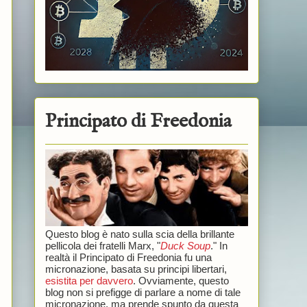
Principato di Freedonia
Questo blog è nato sulla scia della brillante
pellicola dei fratelli Marx, "
Duck Soup
." In
realtà il Principato di Freedonia fu una
micronazione, basata su principi libertari,
esistita per davvero
. Ovviamente, questo
blog non si prefigge di parlare a nome di tale
micronazione, ma prende spunto da questa