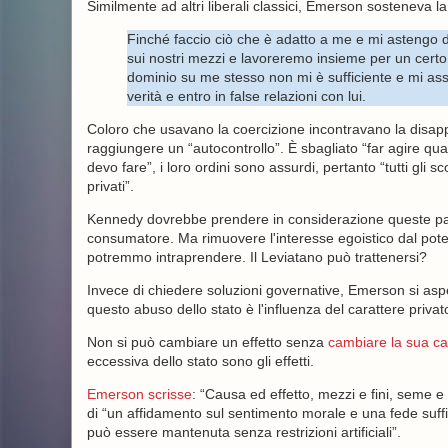
Similmente ad altri liberali classici, Emerson sosteneva 
Finché faccio ciò che è adatto a me e mi astengo d
sui nostri mezzi e lavoreremo insieme per un certo 
dominio su me stesso non mi è sufficiente e mi ass
verità e entro in false relazioni con lui.
Coloro che usavano la coercizione incontravano la disap
raggiungere un “autocontrollo”. È sbagliato “far agire qua
devo fare”, i loro ordini sono assurdi, pertanto “tutti gli
privati”.
Kennedy dovrebbe prendere in considerazione queste paro
consumatore. Ma rimuovere l'interesse egoistico dal potere
potremmo intraprendere. Il Leviatano può trattenersi?
Invece di chiedere soluzioni governative, Emerson si aspe
questo abuso dello stato è l'influenza del carattere privato,
Non si può cambiare un effetto senza
cambiare la sua c
eccessiva dello stato sono gli effetti.
Emerson scrisse
: “Causa ed effetto, mezzi e fini, seme
di “un affidamento sul sentimento morale e una fede suffic
può essere mantenuta senza restrizioni artificiali”.