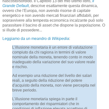
nascosto/sordido. Il Capitolo 13 del mio ultimo libro,
Il
Grande Default
, descrive esattamente questa dinamica,
ovvero che l'Europa, non avendo risorse di capitale
energetico e non avendo mercati finanziari affidabili, per
sopravvivere alla tempesta economica incalzante può solo
parassitare il bacino di asset che dispone la popolazione. O
si illude di possedere...
Leggiamo da un meandro di
Wikipedia
:
L'illusione monetaria è un errore di valutazione
compiuto da chi ragiona in termini di valore
nominale della moneta, tenendo conto in modo
inadeguato della variazione del suo valore reale
e rischio.
Ad esempio una riduzione del livello dei salari
reali, a seguito della riduzione del potere
d'acquisto della moneta, non viene percepita nel
breve periodo.
L'illusione monetaria spiega in parte il
comportamento dei risparmiatori che in
condizioni di inflazione elevata accettano di