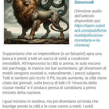
Simoncelli
(Versione audio
dell'articolo
disponibile qui:
https://open.subst
ack.com/pub/fsimo
ncelli/p/illusione-
monetaria-e-la-
chimera
)
Supponiamo che un imprenditore (o un falsario!) apra una
banca e presti a tutti un sacco di soldi a condizioni
irresistibili. All'improvviso la città si anima, le auto escono
dai parcheggi, le mance nei bar aumentano, gli showroom di
mobili vengono svuotati e, naturalmente, i prezzi salgono.
Tutti si sentono più ricchi: il PIL locale aumenta, la città viene
citata dai giornali, sulla bocca di tutti c'è “rinascita della
classe media” e il sindaco pensa di candidarsi a primo
ministro della nazione.
I guai iniziano in sordina, ma poi diventano un'onda che
travolge presto la città e le cose vanno a rotoli. I soldi