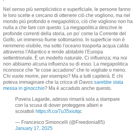
Nel senso più semplicistico e superficiale, le persone fanno
le loro scelte e cercano di ottenere ciò che vogliono, ma nel
mondo più profondo e megapolitico, ciò che vogliono non ha
nulla a che fare con questo. La megapolitica descrive le
profonde correnti della storia, un po' come la Corrente del
Golfo, un immenso fiume sottomarino. In superficie non è
nemmeno visibile, ma sotto l'oceano trasporta acqua calda
attraverso l'Atlantico e rende abitabile l'Europa
settentrionale. È un modello naturale. Ci influenza; ma noi
non abbiamo alcuna influenza su di esso. La megapolitica
riconosce che “le cose accadono” che lo vogliate o meno.
Chi vuole morire, per esempio? Ma a tutti capiterà. E chi
poteva immaginare che la
cricca di Davos
sarebbe stata
messa in ginocchio
? Ma è accaduto anche questo.
Povera Lagarde, adesso rimarrà sola a stampare
con la scusa di dover proteggere alberi e
scoiattoli
https://t.co/7u35xiutqc
— Francesco Simoncelli (@Freedonia85)
January 17, 2025