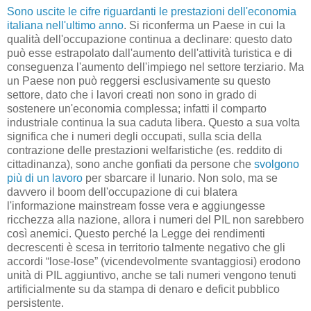
Sono uscite le cifre riguardanti le prestazioni dell'economia
italiana nell'ultimo anno
. Si riconferma un Paese in cui la
qualità dell'occupazione continua a declinare: questo dato
può esse estrapolato dall'aumento dell'attività turistica e di
conseguenza l'aumento dell'impiego nel settore terziario. Ma
un Paese non può reggersi esclusivamente su questo
settore, dato che i lavori creati non sono in grado di
sostenere un'economia complessa; infatti il comparto
industriale continua la sua caduta libera. Questo a sua volta
significa che i numeri degli occupati, sulla scia della
contrazione delle prestazioni welfaristiche (es. reddito di
cittadinanza), sono anche gonfiati da persone che
svolgono
più di un lavoro
per sbarcare il lunario. Non solo, ma se
davvero il boom dell'occupazione di cui blatera
l'informazione mainstream fosse vera e aggiungesse
ricchezza alla nazione, allora i numeri del PIL non sarebbero
così anemici. Questo perché la Legge dei rendimenti
decrescenti è scesa in territorio talmente negativo che gli
accordi “lose-lose” (vicendevolmente svantaggiosi) erodono
unità di PIL aggiuntivo, anche se tali numeri vengono tenuti
artificialmente su da stampa di denaro e deficit pubblico
persistente.