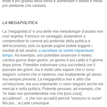
frode è più gradita della verità e aumentare il debito è molto
più allettante che saldarlo.
LA MEGAPOLITICA
La “megapolitica” è una delle mie metodologie d'analisi non
così segreta. Fornisce un vantaggio aiutandomi a
comprendere le correnti più profonde della politica e
dell'economia; solo su queste pagine potete leggere i
risultati di tali analisi,
o ascoltare se volete risparmiare
tempo
. Ad esempio, uno potrebbe osservare il meteo:
cambia giorno dopo giorno, un giorno è più caldo e il giorno
dopo piove. Potrebbe indovinare cosa succederà con il
passare dei giorni, ma è molto utile sapere che ci sono
stagioni, schemi che si ripetono, mai esattamente gli stessi,
ma sempre presenti. La megapolitica non è altro che
un'intuizione, ma una importante: ci sono stagioni anche nei
mercati e nella politica. Potreste pensare, ad esempio, che
“lo stato non permetterebbe mai che [una cosa]
accadesse”... o che non accadrà perché “nessuno lo vuole”.
Ma poi... accade comunque.