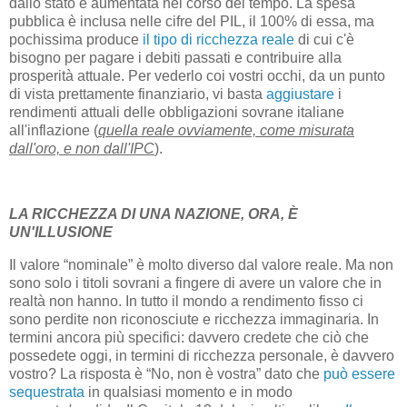
dallo stato è aumentata nel corso del tempo. La spesa
pubblica è inclusa nelle cifre del PIL, il 100% di essa, ma
pochissima produce
il tipo di ricchezza reale
di cui c'è
bisogno per pagare i debiti passati e contribuire alla
prosperità attuale. Per vederlo coi vostri occhi, da un punto
di vista prettamente finanziario, vi basta
aggiustare
i
rendimenti attuali delle obbligazioni sovrane italiane
all'inflazione (
quella reale ovviamente, come misurata
dall'oro, e non dall'IPC
).
LA RICCHEZZA DI UNA NAZIONE, ORA, È
UN'ILLUSIONE
Il valore “nominale” è molto diverso dal valore reale. Ma non
sono solo i titoli sovrani a fingere di avere un valore che in
realtà non hanno. In tutto il mondo a rendimento fisso ci
sono perdite non riconosciute e ricchezza immaginaria. In
termini ancora più specifici: davvero credete che ciò che
possedete oggi, in termini di ricchezza personale, è davvero
vostro? La risposta è “No, non è vostra” dato che
può essere
sequestrata
in qualsiasi momento e in modo