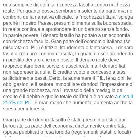
una semplice dicotomia: ricchezza fasulla contro ricchezza
reale. Per quanto possa sembrare insolente da parte mia nei
confronti della narrativa ufficiale, la “ricchezza fittizia” spiega
perché il nostro Paese, presumibilmente sulla buona strada,
in realtà continua a sprofondare in un baratro senza fondo.
In parole povere il denaro fasullo ha portato a un'economia
con ricchezza fasulla. Gran parte dell'economia italiana (se
misurata dal PIL) è fittizia, fraudolenta o fantasiosa. Il denaro
fasullo crea un'economia fasulla, la quale cresce prendendo
in prestito denaro che non esiste. Il denaro reale deve
rappresentare beni, servizi e asset reali, ma il denaro fiat
non rappresenta nulla. È credito vuoto e concesso a tassi
artificialmente bassi. Certo, fa aumentare il PIL, le azioni, le
obbligazioni e il settore immobiliare dandoci l'impressione di
una grande ricchezza, ma il rovescio della medaglia del
credito è il debito e quello totale dell'Italia è arrivato
a circa il
255% del PIL
. E man mano che aumenta, aumenta anche la
spesa per interessi.
Gran parte del denaro fasullo è stato preso in prestito dai
burocrati. La parte dell'economia direttamente controllata
(spesa pubblica) o resa torbida (regolamenti statali o locali)