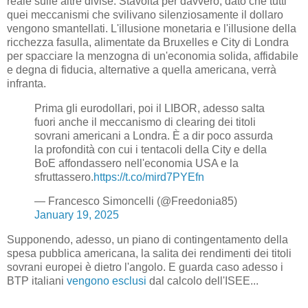
reale sulle altre divise. Stavolta per davvero, dato che tutti
quei meccanismi che svilivano silenziosamente il dollaro
vengono smantellati. L'illusione monetaria e l'illusione della
ricchezza fasulla, alimentate da Bruxelles e City di Londra
per spacciare la menzogna di un'economia solida, affidabile
e degna di fiducia, alternative a quella americana, verrà
infranta.
Prima gli eurodollari, poi il LIBOR, adesso salta
fuori anche il meccanismo di clearing dei titoli
sovrani americani a Londra. È a dir poco assurda
la profondità con cui i tentacoli della City e della
BoE affondassero nell'economia USA e la
sfruttassero.
https://t.co/mird7PYEfn
— Francesco Simoncelli (@Freedonia85)
January 19, 2025
Supponendo, adesso, un piano di contingentamento della
spesa pubblica americana, la salita dei rendimenti dei titoli
sovrani europei è dietro l'angolo. E guarda caso adesso i
BTP italiani
vengono esclusi
dal calcolo dell'ISEE...