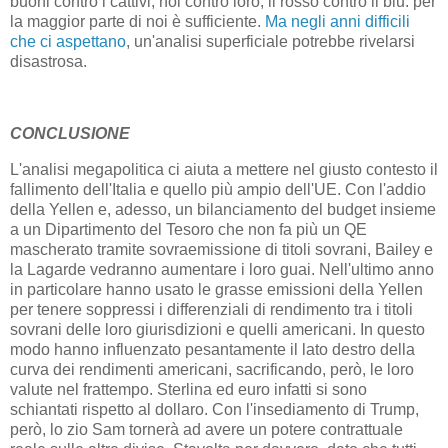
buoni contro i cattivi, noi contro loro, il rosso contro il blu: per
la maggior parte di noi è sufficiente.
Ma negli anni difficili
che ci aspettano
, un'analisi superficiale potrebbe rivelarsi
disastrosa.
CONCLUSIONE
L'analisi megapolitica ci aiuta a mettere nel giusto contesto il
fallimento dell'Italia e quello più ampio dell'UE. Con l'addio
della Yellen e, adesso, un bilanciamento del budget insieme
a un Dipartimento del Tesoro che non fa più un QE
mascherato tramite sovraemissione di titoli sovrani, Bailey e
la Lagarde vedranno aumentare i loro guai. Nell'ultimo anno
in particolare hanno usato le grasse emissioni della Yellen
per tenere soppressi i differenziali di rendimento tra i titoli
sovrani delle loro giurisdizioni e quelli americani. In questo
modo hanno influenzato pesantamente il lato destro della
curva dei rendimenti americani, sacrificando, però, le loro
valute nel frattempo. Sterlina ed euro infatti si sono
schiantati rispetto al dollaro. Con l'insediamento di Trump,
però, lo zio Sam tornerà ad avere un potere contrattuale