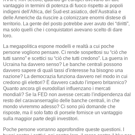
vantaggio in termini di potenza di fuoco rispetto ai popoli
indigeni dell'Africa, del Sud-est asiatico, dell'Australia e
delle Americhe da riuscire a colonizzare enormi distese di
territorio. La gente del posto potrebbe aver avuto dei “diritti”,
ma solo quelli che i conquistatori avevano scelto di dare
loro.
La megapolitica espone modelli e realtà a cui poche
persone vogliono pensare. Ci rende sospettosi su “ciò che
tutti sanno” e scettici su “ciò che tutti credono”. La guerra in
Ucraina ha davvero senso? Le banche centrali possono
davvero sapere di quali tassi d'interesse ha bisogno una
nazione? La democrazia funziona davvero nel modo in cui
credono gli elettori? È davvero caduto l'impero britannico?
Quanto ancora gli eurodollari influenzano i mercati
mondiali? Se la FED non avesse cercato l'indipendenza dal
resto del caravanserraglio delle banche centrali, in che
mondo vivremmo adesso? Ci sono più domande che
risposte, ma il solo fatto di porsele fornisce un vantaggio
sulla maggior parte degli investitori.
Poche persone vorranno approfondire queste questioni. I