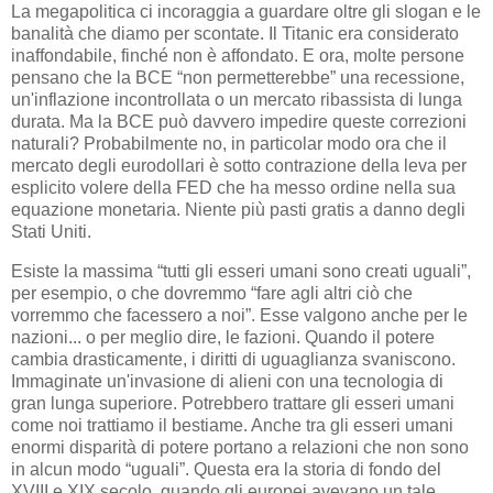
La megapolitica ci incoraggia a guardare oltre gli slogan e le
banalità che diamo per scontate. Il Titanic era considerato
inaffondabile, finché non è affondato. E ora, molte persone
pensano che la BCE “non permetterebbe” una recessione,
un'inflazione incontrollata o un mercato ribassista di lunga
durata. Ma la BCE può davvero impedire queste correzioni
naturali? Probabilmente no, in particolar modo ora che il
mercato degli eurodollari è sotto contrazione della leva per
esplicito volere della FED che ha messo ordine nella sua
equazione monetaria. Niente più pasti gratis a danno degli
Stati Uniti.
Esiste la massima “tutti gli esseri umani sono creati uguali”,
per esempio, o che dovremmo “fare agli altri ciò che
vorremmo che facessero a noi”. Esse valgono anche per le
nazioni... o per meglio dire, le fazioni. Quando il potere
cambia drasticamente, i diritti di uguaglianza svaniscono.
Immaginate un'invasione di alieni con una tecnologia di
gran lunga superiore. Potrebbero trattare gli esseri umani
come noi trattiamo il bestiame. Anche tra gli esseri umani
enormi disparità di potere portano a relazioni che non sono
in alcun modo “uguali”. Questa era la storia di fondo del
XVIII e XIX secolo, quando gli europei avevano un tale