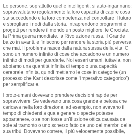
Le persone, soprattutto quelle intelligenti, si auto-ingannano:
sopravvalutano regolarmente la loro capacità di capire cosa
sta succedendo e la loro competenza nel controllare il futuro
e sbrogliare i nodi dalla storia. Intraprendono programmi e
progetti per rendere il mondo un posto migliore: le Crociate,
la Prima guerra mondiale, la Rivoluzione russa, il Grande
balzo in avanti, e finiscono per rendere la storia più perversa
che mai. Il problema nasce dalla natura stessa della vita. Ci
sono un numero infinito di cose che accadono e un numero
infinito di modi per guardarle. Noi esseri umani, tuttavia, non
abbiamo una quantità infinita di tempo o una capacità
cerebrale infinita, quindi mettiamo le cose in categorie (un
processo che Kant descrisse come “imperativo categorico”)
per semplificarle.
I proto-umani dovevano prendere decisioni rapide per
sopravvivere. Se vedevano una cosa grande e pelosa che
caricava nella loro direzione, ad esempio, non avevano il
tempo di chiedersi a quale genere o specie potesse
appartenere, o se non fosse un'illusione ottica causata dal
sole al tramonto o uno scherzo fatto da uno dei membri della
sua tribù. Dovevano correre, il più velocemente possibile,