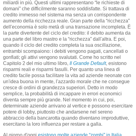
miliardi in più. Questi ultimi rappresentano “le richieste di
domani” che difficilmente saranno soddisfatte. Si trattava di
credito immesso nel sistema ma senza un corrispondente
aumento della ricchezza reale. Gran parte della “ricchezza”
dell'economia è solo metà di una transazione incompleta. È
la parte divertente del ciclo del credito: il debito aumenta da
una parte del libro mastro e la “ricchezza” dall'altra. E poi,
quando il ciclo del credito completa la sua oscillazione,
entrambi scompaiono: i debiti vengono pagati, cancellati o
gonfiati; gli attivi vengono svalutati. Come ho scritto nel
Capitolo 2 del mio ultimo libro,
Il Grande Default
, esistono
risparmi reali e risparmi fasulli. Per quanto una linea di
credito facile possa facilitare la vita ad aziende neonate con
un'idea buona in mente, l'azzardo morale che ne consegue
cresce di ordini di grandezza superiori. Detto in modo
semplice, la probabilità di incappare in errori economici
diventa sempre più grande. Nel momento in cui, poi,
determinate aziende arrivano al vertice e possono esercitare
potere di lobby, piuttosto che andarsene nel sereno
abbraccio della bancarotta quando diventano improduttive,
esercitano la loro influenza per restare a galla.
Al giorno d'oggi
esistono molte aziende “zombi” in Italia
,