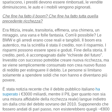
spariscono, i prestiti devono essere rimborsati, le vendite
diminuiscono, le auto e i mobili vengono pignorati.
Che fine ha fatto il boom? Che fine ha fatto tutta quella
precedente ricchezza?
Era fittizia, irreale, transitoria, effimera, una chimera, un
miraggio, una vana e folle fantasia. Com'è possibile? Le
BMW e gli arredi erano cose reali e tangibili. Il boom era
autentico, ma la scintilla è stata il credito, non il risparmio. I
risparmi possono essere spesi e goduti. Fine della storia. Il
credito, però, è accompagnato dalle “richieste del futuro”.
Investito con successo potrebbe creare nuova ricchezza, ma
se viene semplicemente consumato non crea nuovo flusso
di reddito per estinguere il debito. Le persone si limitano
solamente a spendere soldi che non hanno e diventano più
povere.
È stata notizia recente che il debito pubblico italiano
ha
superato
i €3000 miliardi, mentre il PIL (per quanto non sia
una misura affidabile della ricchezza reale) langue indietro
sin dalla crisi del debito sovrano del 2010. Supponendo che
fossero andati di pari passo, non esisterebbero quegli ~€800