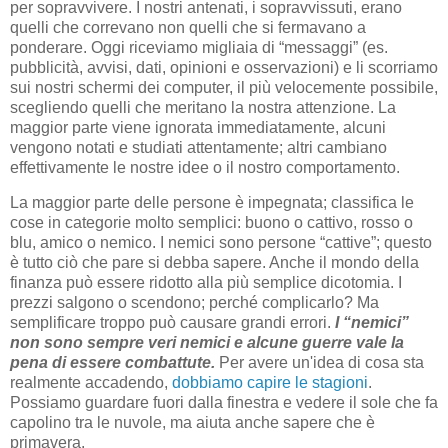
per sopravvivere. I nostri antenati, i sopravvissuti, erano
quelli che correvano non quelli che si fermavano a
ponderare. Oggi riceviamo migliaia di “messaggi” (es.
pubblicità, avvisi, dati, opinioni e osservazioni) e li scorriamo
sui nostri schermi dei computer, il più velocemente possibile,
scegliendo quelli che meritano la nostra attenzione. La
maggior parte viene ignorata immediatamente, alcuni
vengono notati e studiati attentamente; altri cambiano
effettivamente le nostre idee o il nostro comportamento.
La maggior parte delle persone è impegnata; classifica le
cose in categorie molto semplici: buono o cattivo, rosso o
blu, amico o nemico. I nemici sono persone “cattive”; questo
è tutto ciò che pare si debba sapere. Anche il mondo della
finanza può essere ridotto alla più semplice dicotomia. I
prezzi salgono o scendono; perché complicarlo? Ma
semplificare troppo può causare grandi errori.
I “nemici”
non sono sempre veri nemici e alcune guerre vale la
pena di essere combattute.
Per avere un'idea di cosa sta
realmente accadendo,
dobbiamo capire le stagioni
.
Possiamo guardare fuori dalla finestra e vedere il sole che fa
capolino tra le nuvole, ma aiuta anche sapere che è
primavera.