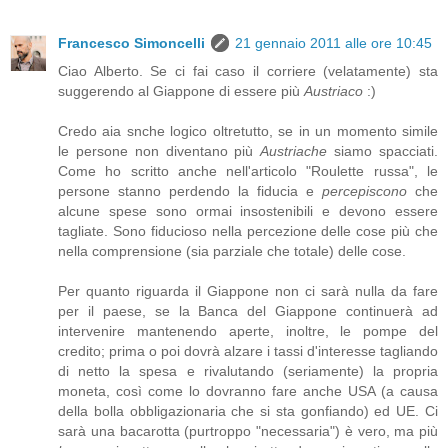
Francesco Simoncelli
21 gennaio 2011 alle ore 10:45
Ciao Alberto. Se ci fai caso il corriere (velatamente) sta
suggerendo al Giappone di essere più
Austriaco
:)
Credo aia snche logico oltretutto, se in un momento simile
le persone non diventano più
Austriache
siamo spacciati.
Come ho scritto anche nell'articolo "Roulette russa", le
persone stanno perdendo la fiducia e
percepiscono
che
alcune spese sono ormai insostenibili e devono essere
tagliate. Sono fiducioso nella percezione delle cose più che
nella comprensione (sia parziale che totale) delle cose.
Per quanto riguarda il Giappone non ci sarà nulla da fare
per il paese, se la Banca del Giappone continuerà ad
intervenire mantenendo aperte, inoltre, le pompe del
credito; prima o poi dovrà alzare i tassi d'interesse tagliando
di netto la spesa e rivalutando (seriamente) la propria
moneta, così come lo dovranno fare anche USA (a causa
della bolla obbligazionaria che si sta gonfiando) ed UE. Ci
sarà una bacarotta (purtroppo "necessaria") è vero, ma più