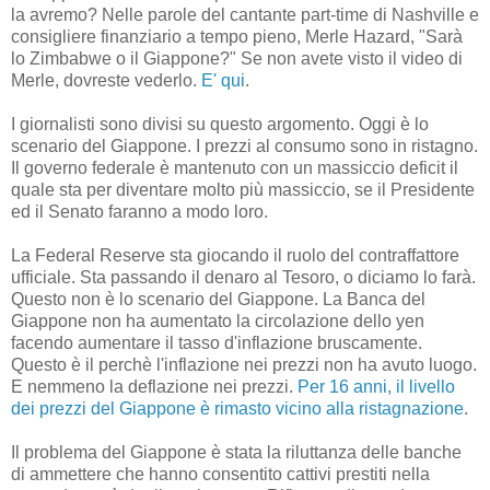
la avremo? Nelle parole del cantante part-time di Nashville e
consigliere finanziario a tempo pieno, Merle Hazard, "Sarà
lo Zimbabwe o il Giappone?" Se non avete visto il video di
Merle, dovreste vederlo.
E' qui
.
I giornalisti sono divisi su questo argomento. Oggi è lo
scenario del Giappone. I prezzi al consumo sono in ristagno.
Il governo federale è mantenuto con un massiccio deficit il
quale sta per diventare molto più massiccio, se il Presidente
ed il Senato faranno a modo loro.
La Federal Reserve sta giocando il ruolo del contraffattore
ufficiale. Sta passando il denaro al Tesoro, o diciamo lo farà.
Questo non è lo scenario del Giappone. La Banca del
Giappone non ha aumentato la circolazione dello yen
facendo aumentare il tasso d'inflazione bruscamente.
Questo è il perchè l'inflazione nei prezzi non ha avuto luogo.
E nemmeno la deflazione nei prezzi.
Per 16 anni, il livello
dei prezzi del Giappone è rimasto vicino alla ristagnazione
.
Il problema del Giappone è stata la riluttanza delle banche
di ammettere che hanno consentito cattivi prestiti nella