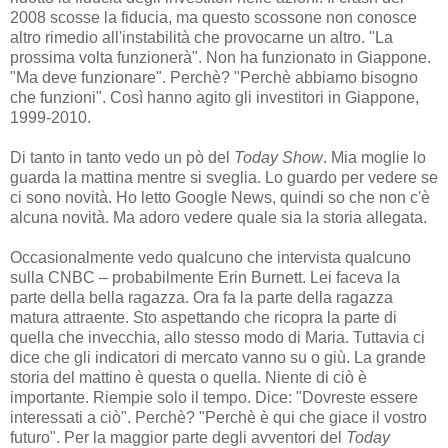
2008 scosse la fiducia, ma questo scossone non conosce
altro rimedio all'instabilità che provocarne un altro. "La
prossima volta funzionerà". Non ha funzionato in Giappone.
"Ma deve funzionare". Perchè? "Perchè abbiamo bisogno
che funzioni". Così hanno agito gli investitori in Giappone,
1999-2010.
Di tanto in tanto vedo un pò del
Today Show
. Mia moglie lo
guarda la mattina mentre si sveglia. Lo guardo per vedere se
ci sono novità. Ho letto Google News, quindi so che non c'è
alcuna novità. Ma adoro vedere quale sia la storia allegata.
Occasionalmente vedo qualcuno che intervista qualcuno
sulla CNBC – probabilmente Erin Burnett. Lei faceva la
parte della bella ragazza. Ora fa la parte della ragazza
matura attraente. Sto aspettando che ricopra la parte di
quella che invecchia, allo stesso modo di Maria. Tuttavia ci
dice che gli indicatori di mercato vanno su o giù. La grande
storia del mattino è questa o quella. Niente di ciò è
importante. Riempie solo il tempo. Dice: "Dovreste essere
interessati a ciò". Perchè? "Perchè è qui che giace il vostro
futuro". Per la maggior parte degli avventori del
Today