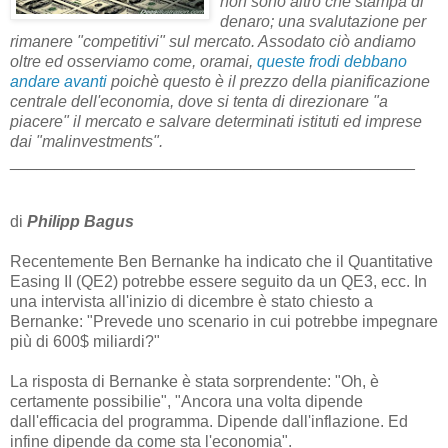
non sono altro che stampa di
denaro; una svalutazione per
rimanere "competitivi" sul mercato. Assodato ciò andiamo
oltre ed osserviamo come, oramai,
queste frodi debbano
andare avanti
poichè questo è il prezzo della pianificazione
centrale dell'economia, dove si tenta di direzionare "a
piacere" il mercato e salvare determinati istituti ed imprese
dai "malinvestments".
_____________________________________________
di
Philipp Bagus
Recentemente Ben Bernanke ha indicato che il Quantitative
Easing II (QE2) potrebbe essere seguito da un QE3, ecc. In
una intervista all'inizio di dicembre è stato chiesto a
Bernanke: "Prevede uno scenario in cui potrebbe impegnare
più di 600$ miliardi?"
La risposta di Bernanke è stata sorprendente: "Oh, è
certamente possibilie", "Ancora una volta dipende
dall'efficacia del programma. Dipende dall'inflazione. Ed
infine dipende da come sta l'economia".