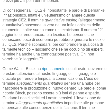
prezzi più alti per i beni importati.
Di conseguenza il QE2 è, nonostante le parole di Bernanke,
inflazionistico. Infatti è un'eufemismo chiamare questa
strategia QE2. Il termine
quantitative easing
(alleggerimento
quantitativo) nasconde la vera natura inflazionistica dello
strumento. Inoltre suona come un tecnicismo. Il numero "2"
aggiunto lo rende ancora più tecnico. Le persone che
conoscono poco di economia potrebbero ignorare le notizie
sul QE2. Perchè scomodarsi per comprendere qualcosa di
talmente tecnico – lasciamo che se ne occupino gli esperti. Il
termine ha anche una connotazione positiva. Chi non
vorrebbe "alleggerirsi"?
Come Walter Block ha
ripetutamente
sottolineato, dovremmo
prestare attenzione al nostro linguaggio. I linguaggio è
cruciale per rendere limpida la comunicazione. L'uso del
termine
alleggerimento quantitativo
genera una nube per
nascondere la produzione di nuovo denaro. Le parole, come
ricorda Block, possono essere più forti di penne e spade.
Guidano i nostri scritti ed i nostri pensieri. L'invenzione del
termine
alleggerimento quantitativo
impedisce alle persone
di pensare alle conseguenze dell'inflazione. Il termine