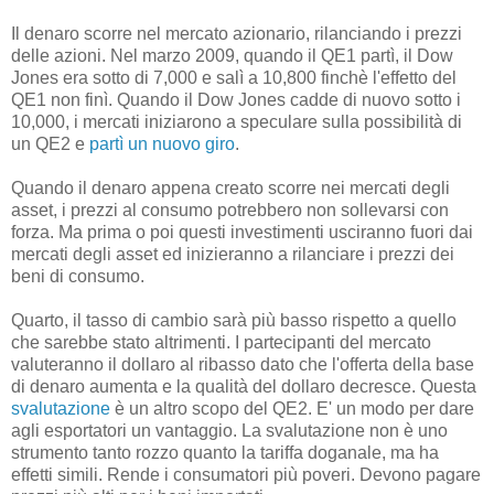
Il denaro scorre nel mercato azionario, rilanciando i prezzi
delle azioni. Nel marzo 2009, quando il QE1 partì, il Dow
Jones era sotto di 7,000 e salì a 10,800 finchè l'effetto del
QE1 non finì. Quando il Dow Jones cadde di nuovo sotto i
10,000, i mercati iniziarono a speculare sulla possibilità di
un QE2 e
partì un nuovo giro
.
Quando il denaro appena creato scorre nei mercati degli
asset, i prezzi al consumo potrebbero non sollevarsi con
forza. Ma prima o poi questi investimenti usciranno fuori dai
mercati degli asset ed inizieranno a rilanciare i prezzi dei
beni di consumo.
Quarto, il tasso di cambio sarà più basso rispetto a quello
che sarebbe stato altrimenti. I partecipanti del mercato
valuteranno il dollaro al ribasso dato che l'offerta della base
di denaro aumenta e la qualità del dollaro decresce. Questa
svalutazione
è un altro scopo del QE2. E' un modo per dare
agli esportatori un vantaggio. La svalutazione non è uno
strumento tanto rozzo quanto la tariffa doganale, ma ha
effetti simili. Rende i consumatori più poveri. Devono pagare