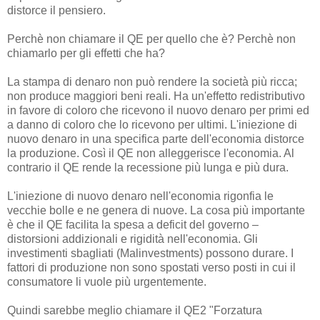
distorce il pensiero.
Perchè non chiamare il QE per quello che è? Perchè non
chiamarlo per gli effetti che ha?
La stampa di denaro non può rendere la società più ricca;
non produce maggiori beni reali. Ha un'effetto redistributivo
in favore di coloro che ricevono il nuovo denaro per primi ed
a danno di coloro che lo ricevono per ultimi. L'iniezione di
nuovo denaro in una specifica parte dell'economia distorce
la produzione. Così il QE non alleggerisce l'economia. Al
contrario il QE rende la recessione più lunga e più dura.
L'iniezione di nuovo denaro nell'economia rigonfia le
vecchie bolle e ne genera di nuove. La cosa più importante
è che il QE facilita la spesa a deficit del governo –
distorsioni addizionali e rigidità nell'economia. Gli
investimenti sbagliati (Malinvestments) possono durare. I
fattori di produzione non sono spostati verso posti in cui il
consumatore li vuole più urgentemente.
Quindi sarebbe meglio chiamare il QE2 "Forzatura