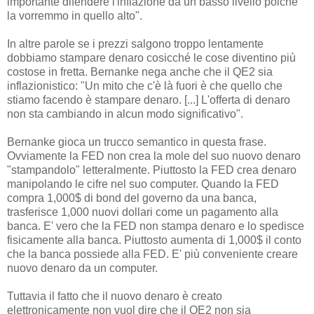
importante difendere l'inflazione da un basso livello poichè
la vorremmo in quello alto".
In altre parole se i prezzi salgono troppo lentamente
dobbiamo stampare denaro cosicché le cose diventino più
costose in fretta. Bernanke nega anche che il QE2 sia
inflazionistico: "Un mito che c'è là fuori è che quello che
stiamo facendo è stampare denaro. [...] L'offerta di denaro
non sta cambiando in alcun modo significativo".
Bernanke gioca un trucco semantico in questa frase.
Ovviamente la FED non crea la mole del suo nuovo denaro
"stampandolo" letteralmente. Piuttosto la FED crea denaro
manipolando le cifre nel suo computer. Quando la FED
compra 1,000$ di bond del governo da una banca,
trasferisce 1,000 nuovi dollari come un pagamento alla
banca. E' vero che la FED non stampa denaro e lo spedisce
fisicamente alla banca. Piuttosto aumenta di 1,000$ il conto
che la banca possiede alla FED. E' più conveniente creare
nuovo denaro da un computer.
Tuttavia il fatto che il nuovo denaro è creato
elettronicamente non vuol dire che il QE2 non sia