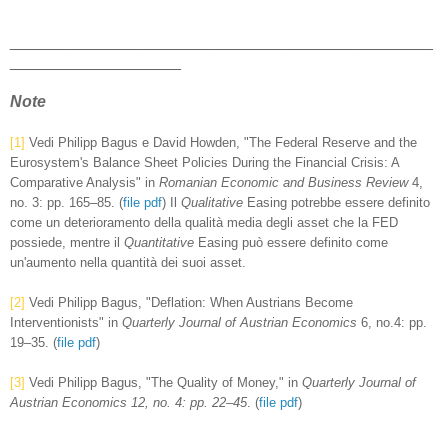
_______________________________________________
___________________
Note
[1]
Vedi Philipp Bagus e David Howden, "The Federal Reserve and the
Eurosystem's Balance Sheet Policies During the Financial Crisis: A
Comparative Analysis" in
Romanian Economic and Business Review
4,
no. 3: pp. 165–85. (
file pdf
) Il
Qualitative
Easing potrebbe essere definito
come un deterioramento della qualità media degli asset che la FED
possiede, mentre il
Quantitative
Easing può essere definito come
un'aumento nella quantità dei suoi asset.
[2]
Vedi Philipp Bagus, "Deflation: When Austrians Become
Interventionists" in
Quarterly Journal of Austrian Economics
6, no.4: pp.
19–35. (
file pdf
)
[3]
Vedi Philipp Bagus, "The Quality of Money," in
Quarterly Journal of
Austrian Economics 12, no. 4: pp. 22–45
. (
file pdf
)
_______________________________________________