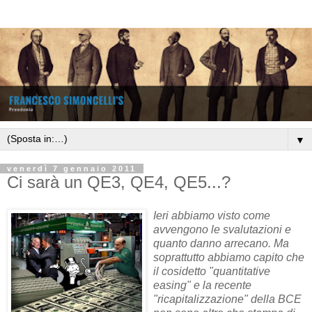
▼
venerdì 7 gennaio 2011
Ci sarà un QE3, QE4, QE5...?
Ieri abbiamo visto come
avvengono le svalutazioni e
quanto danno arrecano. Ma
soprattutto abbiamo capito che
il cosidetto "quantitative
easing" e la recente
"ricapitalizzazione" della BCE