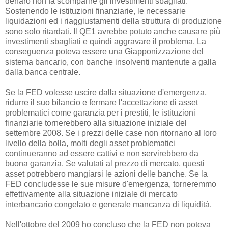
denaro non fa scomparire gli investimenti sbagliati.
Sostenendo le istituzioni finanziarie, le necessarie
liquidazioni ed i riaggiustamenti della struttura di produzione
sono solo ritardati. Il QE1 avrebbe potuto anche causare più
investimenti sbagliati e quindi aggravare il problema. La
conseguenza poteva essere una Giapponizzazione del
sistema bancario, con banche insolventi mantenute a galla
dalla banca centrale.
Se la FED volesse uscire dalla situazione d'emergenza,
ridurre il suo bilancio e fermare l'accettazione di asset
problematici come garanzia per i prestiti, le istituzioni
finanziarie tornerebbero alla situazione iniziale del
settembre 2008. Se i prezzi delle case non ritornano al loro
livello della bolla, molti degli asset problematici
continueranno ad essere cattivi e non servirebbero da
buona garanzia. Se valutati al prezzo di mercato, questi
asset potrebbero mangiarsi le azioni delle banche. Se la
FED concludesse le sue misure d'emergenza, torneremmo
effettivamente alla situazione iniziale di mercato
interbancario congelato e generale mancanza di liquidità.
Nell'ottobre del 2009 ho concluso che la FED non poteva