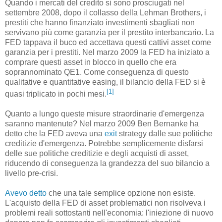
Quando i mercati del credito si sono prosciugati nel
settembre 2008, dopo il collasso della Lehman Brothers, i
prestiti che hanno finanziato investimenti sbagliati non
servivano più come garanzia per il prestito interbancario. La
FED tappava il buco ed accettava questi cattivi asset come
garanzia per i prestiti. Nel marzo 2009 la FED ha iniziato a
comprare questi asset in blocco in quello che era
soprannominato QE1. Come conseguenza di questo
qualitative e quantitative easing, il bilancio della FED si è
[1]
quasi triplicato in pochi mesi.
Quanto a lungo queste misure straordinarie d'emergenza
saranno mantenute? Nel marzo 2009 Ben Bernanke ha
detto che la FED aveva una
exit
strategy dalle sue politiche
creditizie d'emergenza. Potrebbe semplicemente disfarsi
delle sue politiche creditizie e degli acquisti di asset,
riducendo di conseguenza la grandezza del suo bilancio a
livello pre-crisi.
Avevo detto
che una tale semplice opzione non esiste.
L'acquisto della FED di asset problematici non risolveva i
problemi reali sottostanti nell'economia: l'iniezione di nuovo