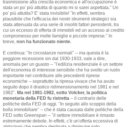
trasmissione alla crescita economica e all'occupazione è
stata un po' più attutita di quanto mi si sarei aspettata." Un
po' più attutita? E' stata invisibile! "In effetti, sembra
plausibile che l'efficacia dei nostri strumenti strategici sia
stata attenuata da una serie di insoliti fattori persistenti, tra
cui un eccesso di offerta di immobili ed un accesso al credito
compromesso per molte famiglie e piccole imprese." In
breve,
non ha funzionato niente.
E continua: "In circostanze normali" -- ma questa è la
peggiore recessione sin dal 1930-1933, vale a dire,
anomala per un guasto -- "l'edilizia residenziale è un settore
dell'economia di interesse sensibile che ha svolto un ruolo
importante nel contribuire alle precedenti riprese
economiche -- soprattutto la ripresa vivace che ha avuto
seguito dopo il drastico ridimensionamento nel 1981 e nel
1982".
Ma nel 1981-1982, sotto Volcker, la politica
monetaria della FED fu ristretta
-- il contrario delle
politiche della FED di oggi. "In seguito allo scoppio della
bolla immobiliare" -- che è stata causata dalle politiche della
FED sotto Greenspan -- "il settore immobiliare è rimasto
estremamente debole. In effetti, c'è un'offerta eccessiva di
abitazioni che sembra destinata a diminuire solo