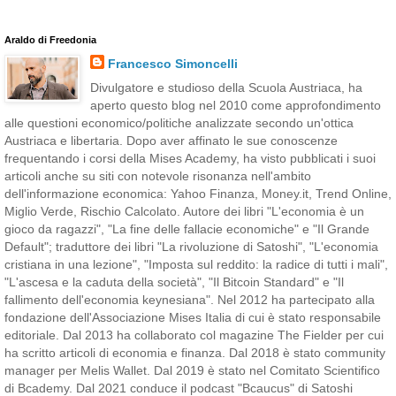
Araldo di Freedonia
Francesco Simoncelli
Divulgatore e studioso della Scuola Austriaca, ha
aperto questo blog nel 2010 come approfondimento
alle questioni economico/politiche analizzate secondo un'ottica
Austriaca e libertaria. Dopo aver affinato le sue conoscenze
frequentando i corsi della Mises Academy, ha visto pubblicati i suoi
articoli anche su siti con notevole risonanza nell'ambito
dell'informazione economica: Yahoo Finanza, Money.it, Trend Online,
Miglio Verde, Rischio Calcolato. Autore dei libri "L'economia è un
gioco da ragazzi", "La fine delle fallacie economiche" e "Il Grande
Default"; traduttore dei libri "La rivoluzione di Satoshi", "L'economia
cristiana in una lezione", "Imposta sul reddito: la radice di tutti i mali",
"L'ascesa e la caduta della società", "Il Bitcoin Standard" e "Il
fallimento dell'economia keynesiana". Nel 2012 ha partecipato alla
fondazione dell'Associazione Mises Italia di cui è stato responsabile
editoriale. Dal 2013 ha collaborato col magazine The Fielder per cui
ha scritto articoli di economia e finanza. Dal 2018 è stato community
manager per Melis Wallet. Dal 2019 è stato nel Comitato Scientifico
di Bcademy. Dal 2021 conduce il podcast "Bcaucus" di Satoshi