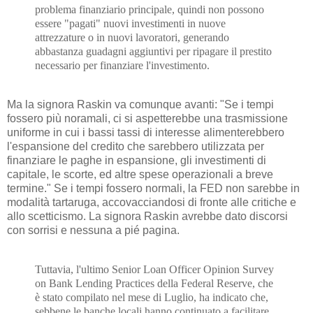
problema finanziario principale, quindi non possono
essere "pagati" nuovi investimenti in nuove
attrezzature o in nuovi lavoratori, generando
abbastanza guadagni aggiuntivi per ripagare il prestito
necessario per finanziare l'investimento.
Ma la signora Raskin va comunque avanti: "Se i tempi
fossero più noramali, ci si aspetterebbe una trasmissione
uniforme in cui i bassi tassi di interesse alimenterebbero
l'espansione del credito che sarebbero utilizzata per
finanziare le paghe in espansione, gli investimenti di
capitale, le scorte, ed altre spese operazionali a breve
termine." Se i tempi fossero normali, la FED non sarebbe in
modalità tartaruga, accovacciandosi di fronte alle critiche e
allo scetticismo. La signora Raskin avrebbe dato discorsi
con sorrisi e nessuna a pié pagina.
Tuttavia, l'ultimo Senior Loan Officer Opinion Survey
on Bank Lending Practices della Federal Reserve, che
è stato compilato nel mese di Luglio, ha indicato che,
sebbene le banche locali hanno continuato a facilitare