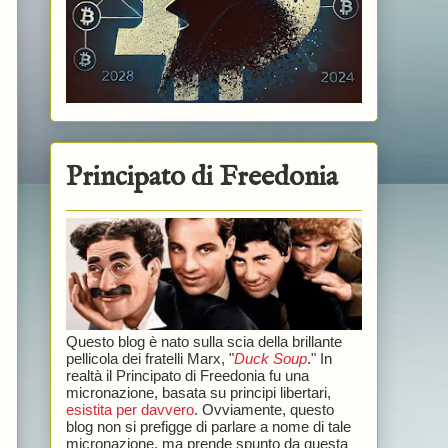
Principato di Freedonia
Questo blog è nato sulla scia della brillante
pellicola dei fratelli Marx, "
Duck Soup
." In
realtà il Principato di Freedonia fu una
micronazione, basata su principi libertari,
esistita per davvero
. Ovviamente, questo
blog non si prefigge di parlare a nome di tale
micronazione, ma prende spunto da questa