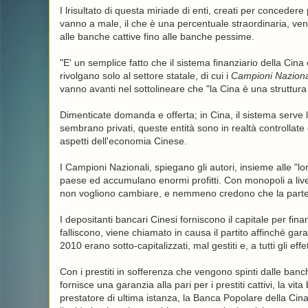
I lrisultato di questa miriade di enti, creati per concedere p
vanno a male, il che è una percentuale straordinaria, ven
alle banche cattive fino alle banche pessime.
"E' un semplice fatto che il sistema finanziario della Cina e
rivolgano solo al settore statale, di cui i
Campioni Naziona
vanno avanti nel sottolineare che "la Cina è una struttura
Dimenticate domanda e offerta; in Cina, il sistema serve l
sembrano privati, queste entità sono in realtà controllate 
aspetti dell'economia Cinese.
I Campioni Nazionali, spiegano gli autori, insieme alle "lor
paese ed accumulano enormi profitti. Con monopoli a livell
non vogliono cambiare, e nemmeno credono che la partec
I depositanti bancari Cinesi forniscono il capitale per fin
falliscono, viene chiamato in causa il partito affinché gara
2010 erano sotto-capitalizzati, mal gestiti e, a tutti gli effetti
Con i prestiti in sofferenza che vengono spinti dalle banc
fornisce una garanzia alla pari per i prestiti cattivi, la v
prestatore di ultima istanza, la Banca Popolare della Cina,