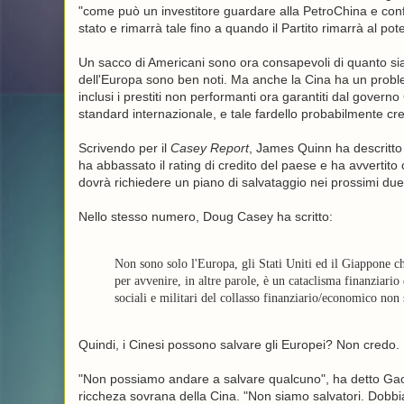
"come può un investitore guardare alla PetroChina e conf
stato e rimarrà tale fino a quando il Partito rimarrà al pot
Un sacco di Americani sono ora consapevoli di quanto sia
dell'Europa sono ben noti. Ma anche la Cina ha un problema
inclusi i prestiti non performanti ora garantiti dal govern
standard internazionale, e tale fardello probabilmente cr
Scrivendo per il
Casey Report
, James Quinn ha descritto 
ha abbassato il rating di credito del paese e ha avvertit
dovrà richiedere un piano di salvataggio nei prossimi due
Nello stesso numero, Doug Casey ha scritto:
Non sono solo l'Europa, gli Stati Uniti ed il Giappone ch
per avvenire, in altre parole, è un cataclisma finanziar
sociali e militari del collasso finanziario/economico non
Quindi, i Cinesi possono salvare gli Europei? Non credo.
"Non possiamo andare a salvare qualcuno", ha detto Gao 
riccheza sovrana della Cina. "Non siamo salvatori. Dobbi