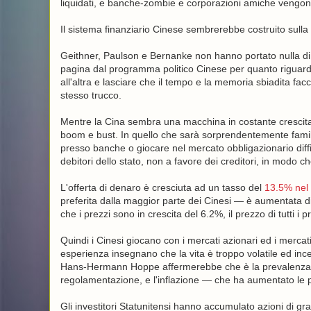
liquidati, e banche-zombie e corporazioni amiche vengono 
Il sistema finanziario Cinese sembrerebbe costruito sull
Geithner, Paulson e Bernanke non hanno portato nulla di
pagina dal programma politico Cinese per quanto riguarda
all'altra e lasciare che il tempo e la memoria sbiadita facc
stesso trucco.
Mentre la Cina sembra una macchina in costante crescita,
boom e bust. In quello che sarà sorprendentemente familia
presso banche o giocare nel mercato obbligazionario diffici
debitori dello stato, non a favore dei creditori, in modo ch
L'offerta di denaro è cresciuta ad un tasso del
13.5% nel
preferita dalla maggior parte dei Cinesi — è aumentata di
che i prezzi sono in crescita del 6.2%, il prezzo di tutti i p
Quindi i Cinesi giocano con i mercati azionari ed i mercat
esperienza insegnano che la vita è troppo volatile ed ince
Hans-Hermann Hoppe affermerebbe che è la prevalenza de
regolamentazione, e l'inflazione — che ha aumentato le 
Gli investitori Statunitensi hanno accumulato azioni di g