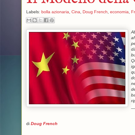
Labels:
bolla azionaria
,
Cina
,
Doug French
,
economia
,
F
Ab
af
p
dà
b
Qu
ig
qu
do
ne
de
b
ri
_
di
Doug French