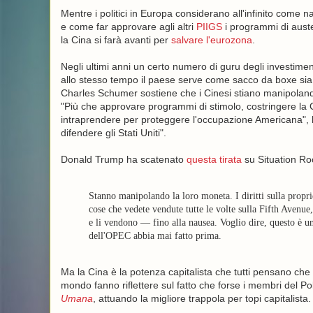
Mentre i politici in Europa considerano all'infinito come na
e come far approvare agli altri
PIIGS
i programmi di auster
la Cina si farà avanti per
salvare l'eurozona
.
Negli ultimi anni un certo numero di guru degli investim
allo stesso tempo il paese serve come sacco da boxe sia per
Charles Schumer sostiene che i Cinesi stiano manipolando 
"Più che approvare programmi di stimolo, costringere la 
intraprendere per proteggere l'occupazione Americana", ha 
difendere gli Stati Uniti".
Donald Trump ha scatenato
questa tirata
su Situation Roo
Stanno manipolando la loro moneta. I diritti sulla proprie
cose che vedete vendute tutte le volte sulla Fifth Avenue,
e li vendono — fino alla nausea. Voglio dire, questo è un
dell'OPEC abbia mai fatto prima.
Ma la Cina è la potenza capitalista che tutti pensano ch
mondo fanno riflettere sul fatto che forse i membri del P
Umana
, attuando la migliore trappola per topi capitalista.