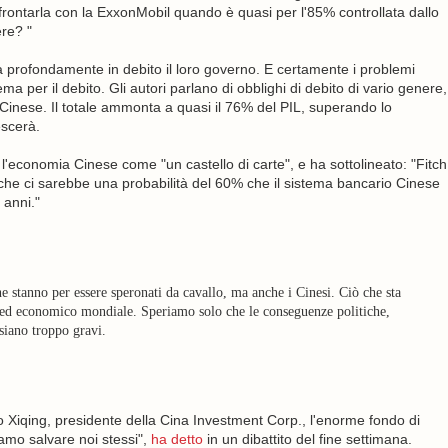
rontarla con la ExxonMobil quando è quasi per l'85% controllata dallo
ere? "
 profondamente in debito il loro governo. E certamente i problemi
 per il debito. Gli autori parlano di obblighi di debito di vario genere,
o Cinese. Il totale ammonta a quasi il 76% del PIL, superando lo
escerà.
l'economia Cinese come "un castello di carte", e ha sottolineato: "Fitch
o che ci sarebbe una probabilità del 60% che il sistema bancario Cinese
 anni."
e stanno per essere speronati da cavallo, ma anche i Cinesi. Ciò che sta
io ed economico mondiale. Speriamo solo che le conseguenze politiche,
 siano troppo gravi.
Xiqing, presidente della Cina Investment Corp., l'enorme fondo di
amo salvare noi stessi",
ha detto
in un dibattito del fine settimana.