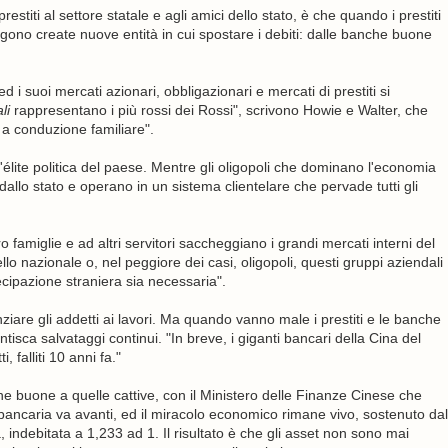
restiti al settore statale e agli amici dello stato, è che quando i prestiti
gono create nuove entità in cui spostare i debiti: dalle banche buone
d i suoi mercati azionari, obbligazionari e mercati di prestiti si
li
rappresentano i più rossi dei Rossi", scrivono Howie e Walter, che
 a conduzione familiare".
'élite politica del paese. Mentre gli oligopoli che dominano l'economia
dallo stato e operano in un sistema clientelare che pervade tutti gli
o famiglie e ad altri servitori saccheggiano i grandi mercati interni del
o nazionale o, nel peggiore dei casi, oligopoli, questi gruppi aziendali
ipazione straniera sia necessaria".
anziare gli addetti ai lavori. Ma quando vanno male i prestiti e le banche
ntisca salvataggi continui. "In breve, i giganti bancari della Cina del
, falliti 10 anni fa."
he buone a quelle cattive, con il Ministero delle Finanze Cinese che
ita bancaria va avanti, ed il miracolo economico rimane vivo, sostenuto dal
 indebitata a 1,233 ad 1. Il risultato è che gli asset non sono mai