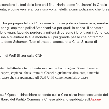
scondere i difetti della loro crisi finanziaria, come "recintare" la Grecia
ità, e come venire ancora una volta rieletti, alcuni ipotizzano che fors
enti ha propagandato la Cina come la nuova potenza finanziaria, mentre
 gli aspiranti politici Americani sia per quelli in carica. Il senatore
lo yuan, facendo perdere a milioni di persone i loro lavori in America.
Cina a rivalutare la sua moneta è il più grande passo che potremmo
detto Schumer. "Non si tratta di attaccare la Cina. Si tratta di
m di Wolf Blitzer sulla CNN:
tà intellettuale e tutto il resto sono uno scherzo laggiù. Stanno facendo
 sapete, copiano, che si tratta di Chanel o qualunque altra cosa, i marchi,
 paese che sta spennando gli Stati Uniti come nessun'altro paese
e sia? Queste chiacchiere secondo cui la Cina si sta impossessando del
olitburo del Partito Comunista Cinese abbiano sgobbato sull'
Azione