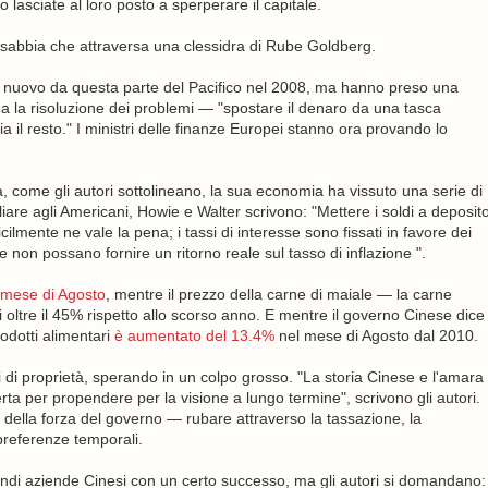
lasciate al loro posto a sperperare il capitale.
a sabbia che attraversa una clessidra di Rube Goldberg.
 nuovo da questa parte del Pacifico nel 2008, ma hanno preso una
 la risoluzione dei problemi — "spostare il denaro da una tasca
ia il resto." I ministri delle finanze Europei stanno ora provando lo
 come gli autori sottolineano, la sua economia ha vissuto una serie di
re agli Americani, Howie e Walter scrivono: "Mettere i soldi a deposit
lmente ne vale la pena; i tassi di interesse sono fissati in favore dei
e non possano fornire un ritorno reale sul tasso di inflazione ".
 mese di Agosto
, mentre il prezzo della carne di maiale — la carne
 oltre il 45% rispetto allo scorso anno. E mentre il governo Cinese dice
rodotti alimentari
è aumentato del 13.4%
nel mese di Agosto dal 2010.
i di proprietà, sperando in un colpo grosso. "La storia Cinese e l'amara
rta per propendere per la visione a lungo termine", scrivono gli autori.
lla forza del governo — rubare attraverso la tassazione, la
preferenze temporali.
randi aziende Cinesi con un certo successo, ma gli autori si domandano: