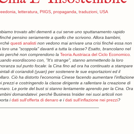
reedonia
,
letteratura
,
PIIGS
,
propaganda
,
traduzioni
,
USA
biamo trovato altri dementi a cui serve uno sputtanamento rapido
finché pensino seriamente a quello che scrivono. Allora bambini,
erché
questi analisti
non vedono mai arrivare una crisi finché essa non
 loro una "scoppola" davanti a tutta la classe? Esatto, brancolano nel
uio perché non comprendono la
Teoria Austriaca del Ciclo Economico
.
ando esordiscono con, "It's strange", stanno ammettendo la loro
noranza sul punto focale: la Cina fino ad ora ha continuato a stampare
intali di coriandoli (yuan) per sostenere le sue esportazioni ed il
llaro. Ciò ha distorto l'economia Cinese facendo aumentare l'inflazione
i prezzi e costringendo la classe dirigente a rallentare la creazione di
naro. Le porte del bust si stanno lentamente aprendo per la Cina. Ora
ambini domandatevi: perché
Business Insider
nei suoi articoli non
porta i
dati sull'offerta di denaro
e i
dati sull'inflazione nei prezzi
?
__________________________________________