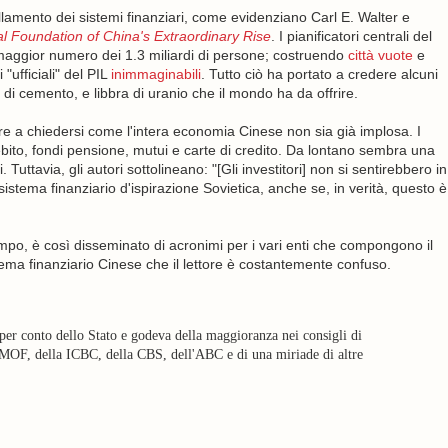
llamento dei sistemi finanziari, come evidenziano Carl E. Walter e
al Foundation of China's Extraordinary Rise
. I pianificatori centrali del
maggior numero dei 1.3 miliardi di persone; costruendo
città vuote
e
"ufficiali" del PIL
inimmaginabili
. Tutto ciò ha portato a credere alcuni
a di cemento, e libbra di uranio che il mondo ha da offrire.
ttore a chiedersi come l'intera economia Cinese non sia già implosa. I
bito, fondi pensione, mutui e carte di credito. Da lontano sembra una
 Tuttavia, gli autori sottolineano: "[Gli investitori] non si sentirebbero in
stema finanziario d'ispirazione Sovietica, anche se, in verità, questo è
mpo, è così disseminato di acronimi per i vari enti che compongono il
ema finanziario Cinese che il lettore è costantemente confuso.
 per conto dello Stato e godeva della maggioranza nei consigli di
MOF, della ICBC, della CBS, dell'ABC e di una miriade di altre