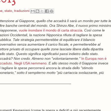
ne
,
stato
,
traduzioni
ttenzione al Giappone, quello che accadrà lì sarà un monito per tutte l
ltre banche centrali del mondo. Ora Shinzo Abe, il nuovo primo ministr
iapponese,
vuole inondare il mondo di carta straccia
. Così come le
azioni Occidentali, la nazione Nipponica rifiuta di tagliare la spesa
ubblica. Tale strategia permetterebbe di equilibrare il bilancio
overnativo senza aumentare il carico fiscale, e permetterebbe al
ettore privato di occupare quelle zone lasciate libere dalla dipartita
ello stato. Questo significa significativi passi indietro dello stato.
ccadrà? Non credo. Almeno non "volontariamente."
In Europa non è
ccaduto
.
Negli USA nemmeno
. E allo stesso modo il Giappone invece
i tagliare le spese percorrerà ancora la strada dello "stimolo
onetario," sotto il sempiterno motto "più cartaccia svolazzante, più
____________________________________
strumenti Keynesiani (come la spesa a deficit) e più recentemente