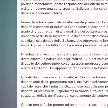
politiche monetariste (come l'espansione dell'offerta di m
e di promuovere una certa crescita. Sulla carta, ha solo ra
della sua economia interna.
Prima della bolla speculativa delle fine degli anni '80, l'
risparmio consentì all'industria Giapponese di accedere ad
grado di produrre beni di alta qualità da esportare a prez
un pensiero di libero mercato, questa caratteristica compe
cupidigia istituzionale delle Zaibatsu che attraverso le 
allora il governo ha fatto tutto il possibile per impedire la 
Il risultato è un'economia che è di poco progredita sin da 
diretti altrove, in particolare negli stati del Sud-est Asiat
di debito del settore pubblico senza alcun progresso econ
o oltre ¥1 biliardo, il Giappone ha fatto ricorso alla fren
Questo distruggerà la sua moneta; e il Giappone ha anch
risparmiatori di ieri percorrono ora il loro "viale del tra
capitale reale che l'industria Giapponese può utilizzare pe
risparmi al prelievo dei risparmi sta iniziando a trovare 
strada del deficit, un riflesso del cambiamento del settor
Questo non può che portare ad un numero crescente di yen