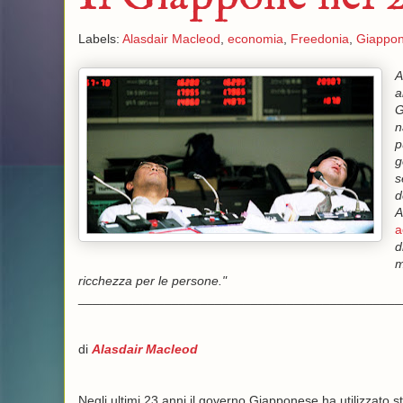
Labels:
Alasdair Macleod
,
economia
,
Freedonia
,
Giappo
A
a
G
n
p
g
s
d
A
a
d
m
ricchezza per le persone."
_____________________________________________
di
Alasdair Macleod
Negli ultimi 23 anni il governo Giapponese ha utilizzato 