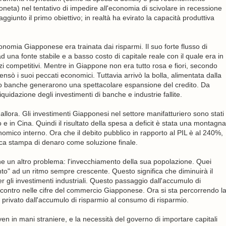
oneta) nel tentativo di impedire all'economia di scivolare in recessione
ggiunto il primo obiettivo; in realtà ha evirato la capacità produttiva
economia Giapponese era trainata dai risparmi. Il suo forte flusso di
 una fonte stabile e a basso costo di capitale reale con il quale era in
zi competitivi. Mentre in Giappone non era tutto rosa e fiori, secondo
nsò i suoi peccati economici. Tuttavia arrivò la bolla, alimentata dalla
loro banche generarono una spettacolare espansione del credito. Da
liquidazione degli investimenti di banche e industrie fallite.
allora. Gli investimenti Giapponesi nel settore manifatturiero sono stati
ico e in Cina. Quindi il risultato della spesa a deficit è stata una montagna
omico interno. Ora che il debito pubblico in rapporto al PIL è al 240%,
etica stampa di denaro come soluzione finale.
e un altro problema: l'invecchiamento della sua popolazione. Quei
monto" ad un ritmo sempre crescente. Questo significa che diminuirà il
r gli investimenti industriali. Questo passaggio dall'accumulo di
riscontro nelle cifre del commercio Giapponese. Ora si sta percorrendo l
e privato dall'accumulo di risparmio al consumo di risparmio.
 in mani straniere, e la necessità del governo di importare capitali