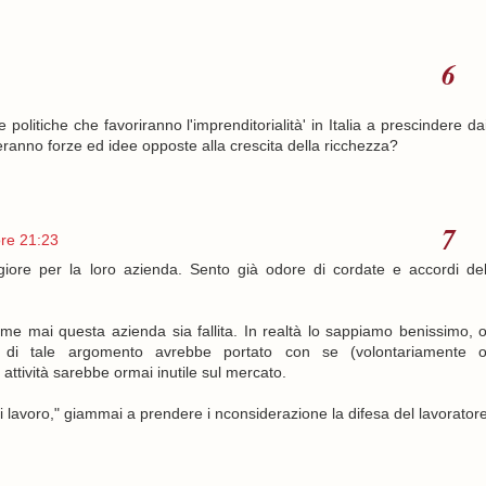
politiche che favoriranno l'imprenditorialità' in Italia a prescindere da
ranno forze ed idee opposte alla crescita della ricchezza?
ore 21:23
giore per la loro azienda. Sento già odore di cordate e accordi de
e mai questa azienda sia fallita. In realtà lo sappiamo benissimo, 
e di tale argomento avrebbe portato con se (volontariamente 
ttività sarebbe ormai inutile sul mercato.
i di lavoro," giammai a prendere i nconsiderazione la difesa del lavorator