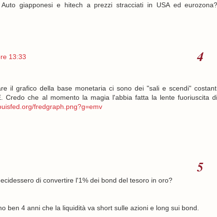
i. Auto giapponesi e hitech a prezzi stracciati in USA ed eurozona
ore 13:33
re il grafico della base monetaria ci sono dei "sali e scendi" costant
. Credo che al momento la magia l'abbia fatta la lente fuoriuscita d
tlouisfed.org/fredgraph.png?g=emv
cidessero di convertire l'1% dei bond del tesoro in oro?
ben 4 anni che la liquidità va short sulle azioni e long sui bond.