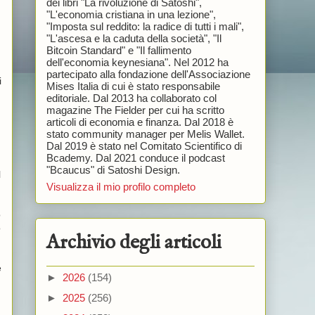
dei libri "La rivoluzione di Satoshi",
"L'economia cristiana in una lezione",
"Imposta sul reddito: la radice di tutti i mali",
"L'ascesa e la caduta della società", "Il
Bitcoin Standard" e "Il fallimento
dell'economia keynesiana". Nel 2012 ha
partecipato alla fondazione dell'Associazione
i
Mises Italia di cui è stato responsabile
editoriale. Dal 2013 ha collaborato col
magazine The Fielder per cui ha scritto
articoli di economia e finanza. Dal 2018 è
stato community manager per Melis Wallet.
Dal 2019 è stato nel Comitato Scientifico di
Bcademy. Dal 2021 conduce il podcast
"Bcaucus" di Satoshi Design.
l
Visualizza il mio profilo completo
o
o
Archivio degli articoli
e
►
2026
(154)
►
2025
(256)