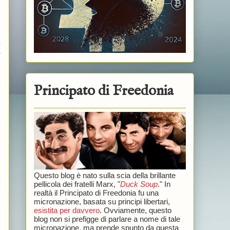
e
o
Principato di Freedonia
Questo blog è nato sulla scia della brillante
pellicola dei fratelli Marx, "
Duck Soup
." In
realtà il Principato di Freedonia fu una
micronazione, basata su principi libertari,
esistita per davvero
. Ovviamente, questo
blog non si prefigge di parlare a nome di tale
micronazione, ma prende spunto da questa