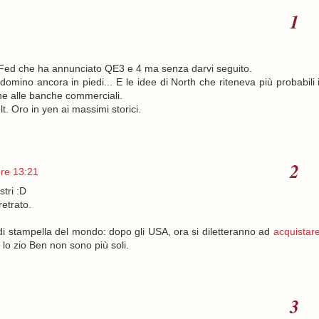
Fed che ha annunciato QE3 e 4 ma senza darvi seguito.
omino ancora in piedi... E le idee di North che riteneva più probabili 
ene alle banche commerciali.
. Oro in yen ai massimi storici.
ore 13:21
tri :D
etrato.
 di stampella del mondo: dopo gli USA, ora si diletteranno ad
acquistar
 lo zio Ben non sono più soli.