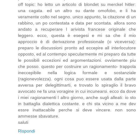
off topic: ho letto un articolo di blondet su merckel hitler:
una cagata. ed un altro su dante omofobo, e li ha
veramente colto nel segno. unico appunto, la citazione di un
rabbino, un po contestata e data per scontata. allora sono
andato a recuperare l arivista francese originale che
leggero. ecco, questa è esegesi e mi sa che il mio
approccio è di derivazione professionale (o viceversa):
preparo le discussioni pronto ad eccepire all interlocutore
opposto, ed al contempo specularmente mi preparo da tutte
le possibili eccezioni ed argomentazioni. ovviamente piu
che posso. questo per costruire un ragionamento- trappola
ineccepibile nella logica formale e sostanziale
(ragionevolezza). ogni cosa puo essere usata dalla parte
avversa per delegittimarti, e trovato lo spiraglio il bravo
avvocato ne fa una voragine in cui incunearsi. ecco da dove
i miei ragionamenti l altro giorno, anche sugli alleati: io sto
in battaglia dialettica costante. e chi sta vicino a me dev
essre inattacabile perche si deve vincere. non sono
ammesse sbavature.
saluti
Rispondi