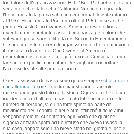
fondatore dell'organizzazione, H. L. "Bill" Richardson, era un
senatore dello stato della California. Non ricordo quando
l'ho incontrato la prima volta, ma era probabilmente intorno
al 1967. Ho incontrato Pratt non oltre il 1969, forse anche
prima. Ho visto Gun Owners of America crescere fino a
diventare un'importante cassa di risonanza per coloro che
volevano preservare le libertà del Secondo Emendamento.
Ci sono un certo numero di organizzazioni che promuovono
il possesso di armi, ma Gun Owners of America è
generalmente considerata la più famosa. Consiglia di non
fare accordi politici con coloro che vogliono controllare
l'accesso legale alle armi da fuoco.
Questi assassini di massa sono quasi sempre
sotto farmaci
che alterano l'umore
. I media mainstream raramente
menzionano questo lato della storia. Ogni volta che c'è un
incidente in cui l'ultimo impasticcato folle uccide un certo
numero di persone, vi è una forte spinta da parte del
movimento per il controllo delle armi affinché tutte le armi
vengano proibite. Al contrario, ogni volta che qualche
signora anziana spara ad un intruso che aveva invaso la
sua casa, appare solo una breve storia nel giornale locale.