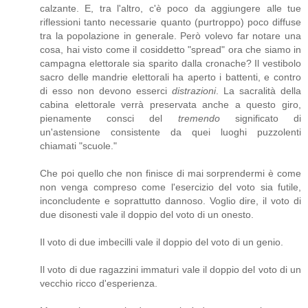
calzante. E, tra l'altro, c'è poco da aggiungere alle tue
riflessioni tanto necessarie quanto (purtroppo) poco diffuse
tra la popolazione in generale. Però volevo far notare una
cosa, hai visto come il cosiddetto "spread" ora che siamo in
campagna elettorale sia sparito dalla cronache? Il vestibolo
sacro delle mandrie elettorali ha aperto i battenti, e contro
di esso non devono esserci
distrazioni
. La sacralità della
cabina elettorale verrà preservata anche a questo giro,
pienamente consci del
tremendo
significato di
un'astensione consistente da quei luoghi puzzolenti
chiamati "scuole."
Che poi quello che non finisce di mai sorprendermi è come
non venga compreso come l'esercizio del voto sia futile,
inconcludente e soprattutto dannoso. Voglio dire, il voto di
due disonesti vale il doppio del voto di un onesto.
Il voto di due imbecilli vale il doppio del voto di un genio.
Il voto di due ragazzini immaturi vale il doppio del voto di un
vecchio ricco d'esperienza.