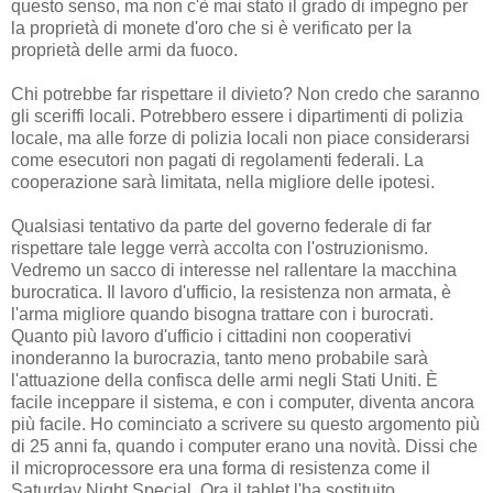
questo senso, ma non c'è mai stato il grado di impegno per
la proprietà di monete d'oro che si è verificato per la
proprietà delle armi da fuoco.
Chi potrebbe far rispettare il divieto? Non credo che saranno
gli sceriffi locali. Potrebbero essere i dipartimenti di polizia
locale, ma alle forze di polizia locali non piace considerarsi
come esecutori non pagati di regolamenti federali. La
cooperazione sarà limitata, nella migliore delle ipotesi.
Qualsiasi tentativo da parte del governo federale di far
rispettare tale legge verrà accolta con l'ostruzionismo.
Vedremo un sacco di interesse nel rallentare la macchina
burocratica. Il lavoro d'ufficio, la resistenza non armata, è
l'arma migliore quando bisogna trattare con i burocrati.
Quanto più lavoro d'ufficio i cittadini non cooperativi
inonderanno la burocrazia, tanto meno probabile sarà
l'attuazione della confisca delle armi negli Stati Uniti. È
facile inceppare il sistema, e con i computer, diventa ancora
più facile. Ho cominciato a scrivere su questo argomento più
di 25 anni fa, quando i computer erano una novità. Dissi che
il microprocessore era una forma di resistenza come il
Saturday Night Special. Ora il tablet l'ha sostituito.