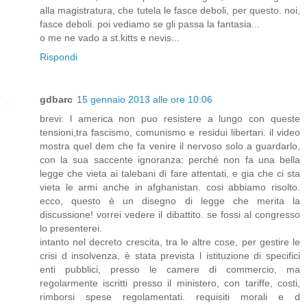
alla magistratura, che tutela le fasce deboli, per questo. noi,
fasce deboli. poi vediamo se gli passa la fantasia...
o me ne vado a st.kitts e nevis...
Rispondi
gdbarc
15 gennaio 2013 alle ore 10:06
brevi: l america non puo resistere a lungo con queste
tensioni,tra fascismo, comunismo e residui libertari. il video
mostra quel dem che fa venire il nervoso solo a guardarlo,
con la sua saccente ignoranza: perché non fa una bella
legge che vieta ai talebani di fare attentati, e gia che ci sta
vieta le armi anche in afghanistan. cosi abbiamo risolto.
ecco, questo è un disegno di legge che merita la
discussione! vorrei vedere il dibattito. se fossi al congresso
lo presenterei.
intanto nel decreto crescita, tra le altre cose, per gestire le
crisi d insolvenza, è stata prevista l istituzione di specifici
enti pubblici, presso le camere di commercio, ma
regolarmente iscritti presso il ministero, con tariffe, costi,
rimborsi spese regolamentati. requisiti morali e d