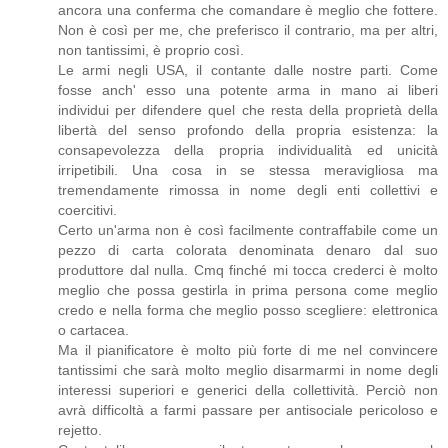
ancora una conferma che comandare è meglio che fottere.
Non è così per me, che preferisco il contrario, ma per altri,
non tantissimi, è proprio così.
Le armi negli USA, il contante dalle nostre parti. Come
fosse anch' esso una potente arma in mano ai liberi
individui per difendere quel che resta della proprietà della
libertà del senso profondo della propria esistenza: la
consapevolezza della propria individualità ed unicità
irripetibili. Una cosa in se stessa meravigliosa ma
tremendamente rimossa in nome degli enti collettivi e
coercitivi.
Certo un'arma non è così facilmente contraffabile come un
pezzo di carta colorata denominata denaro dal suo
produttore dal nulla. Cmq finché mi tocca crederci è molto
meglio che possa gestirla in prima persona come meglio
credo e nella forma che meglio posso scegliere: elettronica
o cartacea.
Ma il pianificatore è molto più forte di me nel convincere
tantissimi che sarà molto meglio disarmarmi in nome degli
interessi superiori e generici della collettività. Perciò non
avrà difficoltà a farmi passare per antisociale pericoloso e
rejetto.