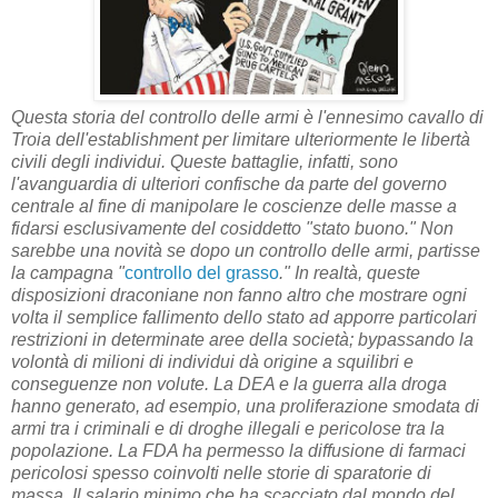
Questa storia del controllo delle armi è l'ennesimo cavallo di
Troia dell'establishment per limitare ulteriormente le libertà
civili degli individui. Queste battaglie, infatti, sono
l'avanguardia di ulteriori confische da parte del governo
centrale al fine di manipolare le coscienze delle masse a
fidarsi esclusivamente del cosiddetto "stato buono." Non
sarebbe una novità se dopo un controllo delle armi, partisse
la campagna "
controllo del grasso
." In realtà, queste
disposizioni draconiane non fanno altro che mostrare ogni
volta il semplice fallimento dello stato ad apporre particolari
restrizioni in determinate aree della società; bypassando la
volontà di milioni di individui dà origine a squilibri e
conseguenze non volute. La DEA e la guerra alla droga
hanno generato, ad esempio, una proliferazione smodata di
armi tra i criminali e di droghe illegali e pericolose tra la
popolazione. La FDA ha permesso la diffusione di farmaci
pericolosi spesso coinvolti nelle storie di sparatorie di
massa. Il salario minimo che ha scacciato dal mondo del