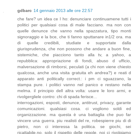
gdbarc
14 gennaio 2013 alle ore 22:57
che fare? un idea ce l ho: denunciare continuamene tutti i
politici per qualsiasi cosa di male facciano. ma non con
quelle denunce che vanno nella spazzatura, tipo monti
signoraggio e la bce, che ti fanno sputtanare in1/2 ora. ma
di quelle credibili, studiate e supportate dalla
giurisprudenza, che non possono che andare a buon fine,
sistemiche, che piacciono tanto alla tv, a yahoo, a
repubblica: appropriazione di fondi, abuso d ufficio,
malversazione di rimborsi, peculati (a chi non viene chiesto
qualcosa, anche una visita gratuita eh andrea?) e reati d
apparato anti politically correct.: i pm ci sguazzano, la
stampa pure. i politici vanno nel panico e restano nella
melma. il principio dell altra volta: usare le loro armi, e
rivolgergliele contro: chi di spada ferisce...
interrogazioni, esposti, denunce, antitrust, privacy, garante
comunicazioni. qualsiasi cosa. ci vogliono soldi ed
organizzazione. ma questa è una battaglia che puo far
vincere una guerra. piu realisti del re, robespierre piu di di
pietro, non ci interessa la politica. se giochi, sei
ricattabile.no, solo il rispetto delle regole, noi ci rivolgiamo