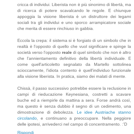
cricca di individui. Liberista non è più sinonimo di libertà, ma
di ricerca di potere scavalcando le regole. E chiunque
appoggia la visione liberista è un distruttore dei legami
sociali tra gli individui e uno sporco arrampicatore sociale
che merita di essere rinchiuso in gabbia.
Eccola la crepa: il sistema si è forgiato di un simbolo che in
realtà è l'opposto di quello che vuol significare e spinge la
società verso l'opposto
reale
di quel simbolo che non è altro
che l'annientamento definitivo della libertà individuale. E
come quell'articoletto segnalato da Martello sottolinea
scioccamente, l'idiota contento è quell'individuo funzionale
alla visione liberista. In pratica, siamo dei malati di mente.
Chissà, il passo successivo potrebbe essere la reclusione in
campi di rieducazione Keynesiana, costretti a scavare
buche ed a riempirle da mattina a sera. Forse andrà così,
ma questo è senza dubbio il segno di un cedimento, una
dimostrazione di debolezza.
Le idee Austriache stanno
circolando
, e continuano a preoccupare. Nella peggiore
delle ipotesi, arrivederci nel campo di concentramento. :'D
Rispondi