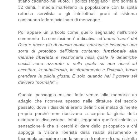
stiano cadendo nel vuoto. I politici sfoggiano i loro sorrisi a
32 denti, i media martellano la popolazione con la solita
retorica servilista e gli intellettuali proni al sistema
continuano la loro sviolinata di menzogne.
Poi appare un articolo come quello segnalato nell'ultimo
commento. La conclusione è indicativa:
«L’uomo “sano” del
Dsm e ancor più di questa nuova edizione è insomma una
sorta di prototipo dell’idiota contento,
funzionale alla
visione liberista
e reazionaria nella quale le dinamiche
sociali sono azzerate e nella quale se non riesci ad
accettare la subalternità, lo sfruttamento e l’iniquità, basta
prendere la pillola giusta. E solo quando hai il potere sei
davvero “normale”.»
Questo passaggio mi ha fatto venire alla memoria un
adagio che ricorreva spesso nelle dittature del secolo
passato, dove i dissidenti erano definiti dei malati di mente
proprio perché non riuscivano a carpire la gloria della
dittatura in discussione. Infatti, leggendo quell'articoletto la
sensazione è che si cerchi di dare dello psicopatico a chi
appoggi la visione liberista della realtà assumendo e
facendola coincidere con la smania di potere di una ristretta