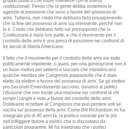
gruppo politico che vuole interferire con le libertà
costituzionali. Penso che la gente debba sostenere le
agenzie di pressione che sono a favore del possesso di
armi. Tuttavia, non credo che debbano farlo prsupponendo
che la fine del possesso di armi sia imminente, perché non
lo è. Credo che debbano farlo sul presupposto che la
Costituzione è dalla loro parte, e che il movimento per il
controllo delle armi è una presa di posizione nei confronti di
tre secoli di libertà Americane.
Il fatto che il movimento per il controllo delle armi sia stato
politicamente impotente, o quasi, per una generazione non è
un buon motivo per sedersi e lasciare che intimidiscano
qualche membro del Congresso pappamolle che è stato
eletto da elettori a favore del possesso di armi. Se gli elettori
pro-Secondo Emendamento tacciono, daranno ai politici
l'illusione che non esiste una reazione nei confronti di chi
rompe i ranghi e vota a favore del controllo delle armi.
Dobbiamo ricordare al Congresso che può perdere voti se
vacilla sul possesso delle armi. Come Bill Richardson mi ha
insegnato più di 40 anni fa, la politica consiste per lo più
nell'infliggere dolore a politici che si discostano da
particolari programmi. Mi ha insegnato che i politici