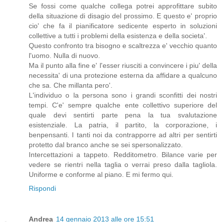
Se fossi come qualche collega potrei approfittare subito
della situazione di disagio del prossimo. E questo e' proprio
cio' che fa il pianificatore sedicente esperto in soluzioni
collettive a tutti i problemi della esistenza e della societa'.
Questo confronto tra bisogno e scaltrezza e' vecchio quanto
l'uomo. Nulla di nuovo.
Ma il punto alla fine e' l'esser riusciti a convincere i piu' della
necessita' di una protezione esterna da affidare a qualcuno
che sa. Che millanta pero'.
L'individuo o la persona sono i grandi sconfitti dei nostri
tempi. C'e' sempre qualche ente collettivo superiore del
quale devi sentirti parte pena la tua svalutazione
esistenziale. La patria, il partito, la corporazione, i
benpensanti. I tanti noi da contrapporre ad altri per sentirti
protetto dal branco anche se sei spersonalizzato.
Intercettazioni a tappeto. Redditometro. Bilance varie per
vedere se rientri nella taglia o verrai preso dalla tagliola.
Uniforme e conforme al piano. E mi fermo qui.
Rispondi
Andrea
14 gennaio 2013 alle ore 15:51