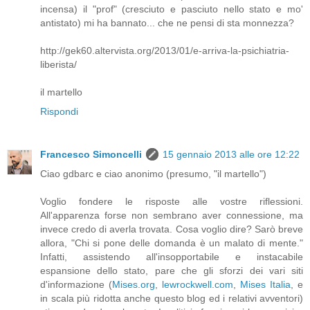
incensa) il "prof" (cresciuto e pasciuto nello stato e mo'
antistato) mi ha bannato... che ne pensi di sta monnezza?
http://gek60.altervista.org/2013/01/e-arriva-la-psichiatria-
liberista/
il martello
Rispondi
Francesco Simoncelli
15 gennaio 2013 alle ore 12:22
Ciao gdbarc e ciao anonimo (presumo, "il martello")
Voglio fondere le risposte alle vostre riflessioni.
All'apparenza forse non sembrano aver connessione, ma
invece credo di averla trovata. Cosa voglio dire? Sarò breve
allora, "Chi si pone delle domanda è un malato di mente."
Infatti, assistendo all'insopportabile e instacabile
espansione dello stato, pare che gli sforzi dei vari siti
d'informazione (
Mises.org
,
lewrockwell.com
,
Mises Italia
, e
in scala più ridotta anche questo blog ed i relativi avventori)