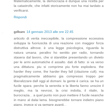
Matematicamente, la democrazia è dunque una ricetta per
la catastrofe, che infatti storicamente non ha mai tardato a
verificarsi.
Rispondi
gdbarc
14 gennaio 2013 alle ore 22:45
articolo di verita ineccepibile, la compressione eccessiva
sviluppa la fuoriuscita di una reazione con maggior forza
distruttiva altrove. è una legge psicologica, riguarda la
natura umana. peraltro ho sentito per radio, tornando
stasera dal lavoro, che si starebbe presentando un divieto
per le armi automatiche d assalto. dati di fatto: si va verso
una dittatura. piu si comprime piu forte esplodera. the
harder they come, the harder they fall (citazione cult). ma
pragmaticamente abbiamo gia compresso troppo per
liberalizzare dall oggi al domani. la gente è carica. se ha un
fucile spara. perche la serenita e la liberta fanno unscire il
meglio, ma la nevrosi, la crisi indotta, il ritalin, la
burocrazia... a quel punto non puoi mettere il fucile neanche
in mano al dalai lama. bisognerebbe tornare indietro piano
piano, invece si va sempre avanti...