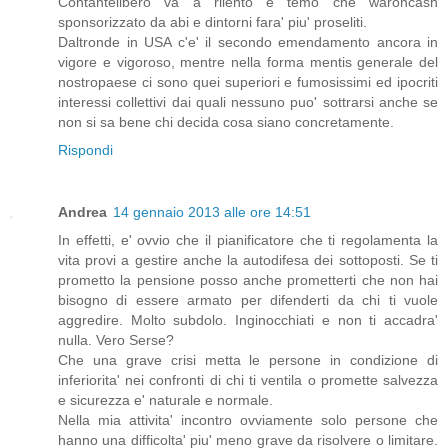
Contantelibero va a rilento e temo che waroncash
sponsorizzato da abi e dintorni fara' piu' proseliti.
Daltronde in USA c'e' il secondo emendamento ancora in
vigore e vigoroso, mentre nella forma mentis generale del
nostropaese ci sono quei superiori e fumosissimi ed ipocriti
interessi collettivi dai quali nessuno puo' sottrarsi anche se
non si sa bene chi decida cosa siano concretamente.
Rispondi
Andrea
14 gennaio 2013 alle ore 14:51
In effetti, e' ovvio che il pianificatore che ti regolamenta la
vita provi a gestire anche la autodifesa dei sottoposti. Se ti
prometto la pensione posso anche prometterti che non hai
bisogno di essere armato per difenderti da chi ti vuole
aggredire. Molto subdolo. Inginocchiati e non ti accadra'
nulla. Vero Serse?
Che una grave crisi metta le persone in condizione di
inferiorita' nei confronti di chi ti ventila o promette salvezza
e sicurezza e' naturale e normale.
Nella mia attivita' incontro ovviamente solo persone che
hanno una difficolta' piu' meno grave da risolvere o limitare.