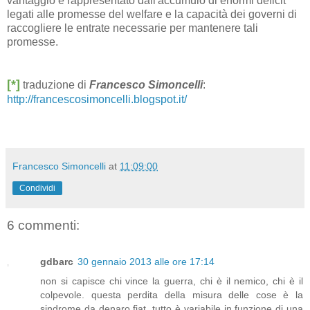
vantaggio è rappresentato dall'accumulo di enormi deficit
legati alle promesse del welfare e la capacità dei governi di
raccogliere le entrate necessarie per mantenere tali
promesse.
[*]
traduzione di
Francesco Simoncelli
:
http://francescosimoncelli.blogspot.it/
Francesco Simoncelli
at
11:09:00
Condividi
6 commenti:
gdbarc
30 gennaio 2013 alle ore 17:14
non si capisce chi vince la guerra, chi è il nemico, chi è il
colpevole. questa perdita della misura delle cose è la
sindrome da denaro fiat. tutto è variabile in funzione di una