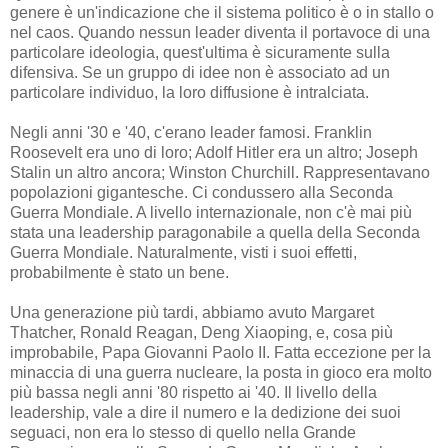
genere è un'indicazione che il sistema politico è o in stallo o
nel caos. Quando nessun leader diventa il portavoce di una
particolare ideologia, quest'ultima è sicuramente sulla
difensiva. Se un gruppo di idee non è associato ad un
particolare individuo, la loro diffusione è intralciata.
Negli anni '30 e '40, c'erano leader famosi. Franklin
Roosevelt era uno di loro; Adolf Hitler era un altro; Joseph
Stalin un altro ancora; Winston Churchill. Rappresentavano
popolazioni gigantesche. Ci condussero alla Seconda
Guerra Mondiale. A livello internazionale, non c'è mai più
stata una leadership paragonabile a quella della Seconda
Guerra Mondiale. Naturalmente, visti i suoi effetti,
probabilmente è stato un bene.
Una generazione più tardi, abbiamo avuto Margaret
Thatcher, Ronald Reagan, Deng Xiaoping, e, cosa più
improbabile, Papa Giovanni Paolo II. Fatta eccezione per la
minaccia di una guerra nucleare, la posta in gioco era molto
più bassa negli anni '80 rispetto ai '40. Il livello della
leadership, vale a dire il numero e la dedizione dei suoi
seguaci, non era lo stesso di quello nella Grande