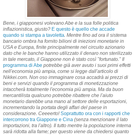
Bene, i giapponesi volevano Abe e la sua folle politica
inflazionistica, giusto?
E questo è quello che accade
quando si stampa a tavoletta
. Mentre fino ad ora il sistema
bancario ombra ha fornito bilioni di iniezioni monetarie in
USA e Europa, finite principalmente nel circuito azionario
dato che le banche hanno utilizzato il denaro non sterilizzato
in tale mercato, il Giappone non è stato così "fortunato." Il
programma di Abe
potrebbe già aver avuto i suoi primi effetti
nell'economia più ampia, come si legge dall'articolo di
Nikkei.com. Non oso immaginare cosa accadrà ai prezzi di
beni e servizi quando il programma di monetizzazione
intaccherà totalmente l'economia più ampia. Ma da buon
mercantilista qualcuno potrebbe ribattere che l'aiuto
monetario darebbe una mano al settore delle esportazioni,
incrementando la portata degli affari del paese in
considerazione. Ceeeerto!
Soprattutto ora con i rapporti che
intercorrono tra Giappone e Cina
(senza menzionare il lato
importazioni, tra l'altro). Il tutto mentre la popolazione interna
sarà ridotta alla fame; per questo viene da chiedersi quanto