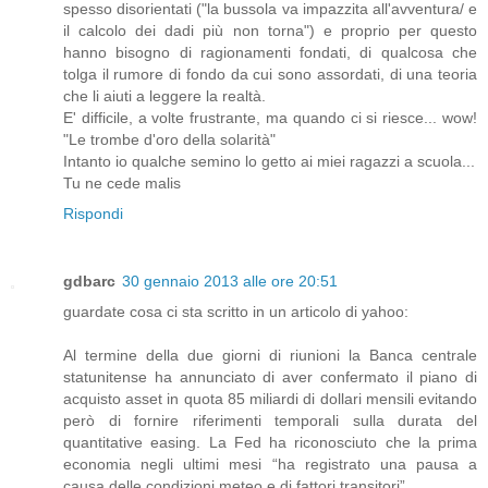
spesso disorientati ("la bussola va impazzita all'avventura/ e
il calcolo dei dadi più non torna") e proprio per questo
hanno bisogno di ragionamenti fondati, di qualcosa che
tolga il rumore di fondo da cui sono assordati, di una teoria
che li aiuti a leggere la realtà.
E' difficile, a volte frustrante, ma quando ci si riesce... wow!
"Le trombe d'oro della solarità"
Intanto io qualche semino lo getto ai miei ragazzi a scuola...
Tu ne cede malis
Rispondi
gdbarc
30 gennaio 2013 alle ore 20:51
guardate cosa ci sta scritto in un articolo di yahoo:
Al termine della due giorni di riunioni la Banca centrale
statunitense ha annunciato di aver confermato il piano di
acquisto asset in quota 85 miliardi di dollari mensili evitando
però di fornire riferimenti temporali sulla durata del
quantitative easing. La Fed ha riconosciuto che la prima
economia negli ultimi mesi “ha registrato una pausa a
causa delle condizioni meteo e di fattori transitori”.