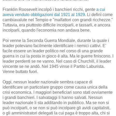
Franklin Roosevelt incolpò i banchieri ricchi, gente
a cui
aveva venduto obbligazioni dal 1921 al 1929
. Li definì come
cambiavalute nel Tempio e "malfattori con grandi ricchezze."
Tuttavia, era piuttosto difficile incolparli, e tassarli, e ancora
incolparli, quando l'economia non andava bene.
Poi venne la Seconda Guerra Mondiale, durante la quale i
leader potevano facilmente identificare i nemici cattivi. E'
facile essere un leader politico nel corso di una grande
guerra in cui la posta in gioco è alta. Ma le guerre finiscono. I
leader perdenti se ne vanno. Nel caso di Churchill, il leader
vincente se ne andò. Nel 1945 vinse il Partito Laburista.
Venne buttato fuori.
Oggi, nessun leader nazionale sembra capace di
identificare un particolare gruppo come causa unica della
crisi economica. I maggiori beneficiari sono stati ovviamente
i grandi banchieri. I salvataggi li hanno salvati. Nessun
leader nazionale li sta additando in pubblico. Ma se non si
può incolparli, o se non si può incolpare gli avidi capitalisti,
o gli amministratori delegati la cui paga è troppo alta, chi si