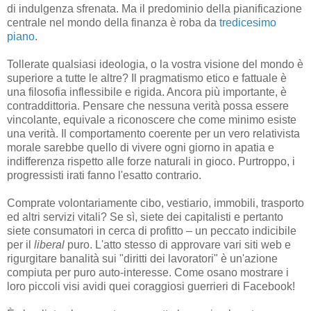
di indulgenza sfrenata. Ma il predominio della pianificazione
centrale nel mondo della finanza è roba da
tredicesimo
piano
.
Tollerate qualsiasi ideologia, o la vostra visione del mondo è
superiore a tutte le altre? Il pragmatismo etico e fattuale è
una filosofia inflessibile e rigida. Ancora più importante, è
contraddittoria. Pensare che nessuna verità possa essere
vincolante, equivale a riconoscere che come minimo esiste
una verità. Il comportamento coerente per un vero relativista
morale sarebbe quello di vivere ogni giorno in apatia e
indifferenza rispetto alle forze naturali in gioco. Purtroppo, i
progressisti irati fanno l'esatto contrario.
Comprate volontariamente cibo, vestiario, immobili, trasporto
ed altri servizi vitali? Se sì, siete dei capitalisti e pertanto
siete consumatori in cerca di profitto – un peccato indicibile
per il
liberal
puro. L'atto stesso di approvare vari siti web e
rigurgitare banalità sui "diritti dei lavoratori" è un'azione
compiuta per puro auto-interesse. Come osano mostrare i
loro piccoli visi avidi quei coraggiosi guerrieri di Facebook!