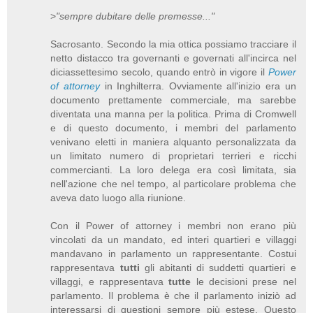
>
"sempre dubitare delle premesse..."
Sacrosanto. Secondo la mia ottica possiamo tracciare il
netto distacco tra governanti e governati all'incirca nel
diciassettesimo secolo, quando entrò in vigore il
Power
of attorney
in Inghilterra. Ovviamente all'inizio era un
documento prettamente commerciale, ma sarebbe
diventata una manna per la politica. Prima di Cromwell
e di questo documento, i membri del parlamento
venivano eletti in maniera alquanto personalizzata da
un limitato numero di proprietari terrieri e ricchi
commercianti. La loro delega era così limitata, sia
nell'azione che nel tempo, al particolare problema che
aveva dato luogo alla riunione.
Con il Power of attorney i membri non erano più
vincolati da un mandato, ed interi quartieri e villaggi
mandavano in parlamento un rappresentante. Costui
rappresentava
tutti
gli abitanti di suddetti quartieri e
villaggi, e rappresentava
tutte
le decisioni prese nel
parlamento. Il problema è che il parlamento iniziò ad
interessarsi di questioni sempre più estese. Questo