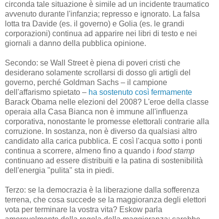
circonda tale situazione è simile ad un incidente traumatico
avvenuto durante l'infanzia; represso e ignorato. La falsa
lotta tra Davide (es. il governo) e Golia (es. le grandi
corporazioni) continua ad apparire nei libri di testo e nei
giornali a danno della pubblica opinione.
Secondo: se Wall Street è piena di poveri cristi che
desiderano solamente scrollarsi di dosso gli artigli del
governo, perché Goldman Sachs – il campione
dell'affarismo spietato –
ha sostenuto così fermamente
Barack Obama nelle elezioni del 2008? L'eroe della classe
operaia alla Casa Bianca non è immune all'influenza
corporativa, nonostante le promesse elettorali contrarie alla
corruzione. In sostanza, non è diverso da qualsiasi altro
candidato alla carica pubblica. E così l'acqua sotto i ponti
continua a scorrere, almeno fino a quando i
food stamp
continuano ad essere distribuiti e la patina di sostenibilità
dell'energia "pulita" sta in piedi.
Terzo: se la democrazia è la liberazione dalla sofferenza
terrena, che cosa succede se la maggioranza degli elettori
vota per terminare la vostra vita? Eskow parla