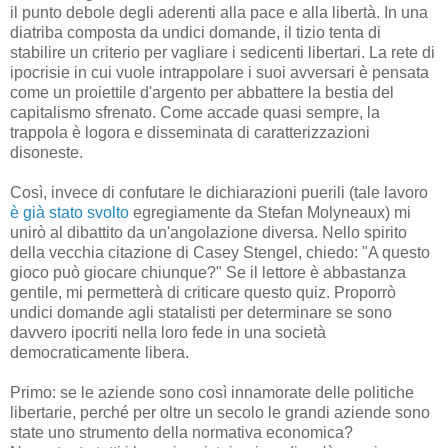
il punto debole degli aderenti alla pace e alla libertà. In una
diatriba composta da undici domande, il tizio tenta di
stabilire un criterio per vagliare i sedicenti libertari. La rete di
ipocrisie in cui vuole intrappolare i suoi avversari è pensata
come un proiettile d'argento per abbattere la bestia del
capitalismo sfrenato. Come accade quasi sempre, la
trappola è logora e disseminata di caratterizzazioni
disoneste.
Così, invece di confutare le dichiarazioni puerili (tale lavoro
è già stato svolto
egregiamente da Stefan Molyneaux) mi
unirò al dibattito da un'angolazione diversa. Nello spirito
della vecchia citazione di Casey Stengel, chiedo: "A questo
gioco può giocare chiunque?" Se il lettore è abbastanza
gentile, mi permetterà di criticare questo quiz. Proporrò
undici domande agli statalisti per determinare se sono
davvero ipocriti nella loro fede in una società
democraticamente libera.
Primo: se le aziende sono così innamorate delle politiche
libertarie, perché per oltre un secolo le grandi aziende sono
state uno strumento della normativa economica?