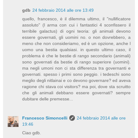
gdb
24 febbraio 2014 alle ore 13:49
quello, francesco, è il dilemma ultimo, il "nullificatore
assoluto" (l arma con cui i fantastici 4 sconfissero il
terribile galactus) di ogni teoria: gli animali devono
essere governati, gli uomini no. o non dovrebbero, a
meno che non consideriamo, ed è un opzione, anche l
uomo una bestia qualsiasi. in questo ultimo caso, il
problema è che le bestie di rango secondario (animali)
sono governati da bestie di rango superiore (uomini).
ma negli umoni non ci sta differenza tra governanti e
governati. spesso i primi sono peggio. i tedeschi sono
meglio degli nitlainai e co devono governare? ed aveva
ragione chi stava coi visitors? ma poi, dove sta scruitto
che gli animali debbano essere governati? sempre
dubitare delle premesse...
Francesco Simoncelli
24 febbraio 2014 alle ore
19:46
Ciao gdb.