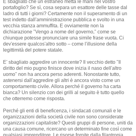
È sbagliato che un estraneo metta le mani nel vostro
portafoglio? Se sì, cosa separa un esattore delle tasse dal
ladro di tutti i giorni? Certamente non il superamento di un
test indetto dall'amministrazione pubblica e svolto in una
vecchia stanza ammuffita. E ovviamente non la
dichiarazione "Vengo a nome del governo," come se
chiunque potesse pronunciare una simile frase vuota. Ci
dev'essere qualcos'altro sotto – come l'illusione della
legittimità del potere statale.
E' sbagliato aggredire un innocente? Il vecchio detto "Il
diritto del mio pugno finisce dove inizia il naso dell'altro
uomo" non ha ancora perso aderenti. Nonostante tutto,
astenersi dall'aggredire gli altri è ancora visto come un
comportamento civile. Allora perché il governo ha carta
bianca? Un silenzio con dei grilli al seguito è tutto quello
che otterremo come risposta.
Perché gli enti di beneficenza, i sindacati comunali e le
organizzazioni della società civile non sono considerate
organizzazioni capitaliste? Questi gruppi di persone, uniti da
una causa comune, ricercano un determinato fine così come
qualsiasi imprenditore. Le risorse fornite dalla filantropia