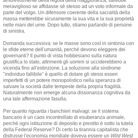
amorevolmente della regola della maggioranza; sarebbe
meraviglioso se affidasse sé stesso ad un voto informale da
parte del volgo. Un difensore coerente della sacralità della
massa metterebbe sicuramente la sua vita e la sua proprietà
nelle mani del urne. Dopo tutto, stiamo parlando di persone
di sinistra.
Domanda successiva: se le masse sono così in sintonia con
le sfide eterne dell'umanità, perché devono eleggere dei
governanti? Il punto di vista hobbesiano sulla natura
giustifica lo stato, altrimenti gli uomini si ucciderebbero a
vicenda fino all'estinzione. La soluzione alla sindrome
"individuo fallibile" è quello di dotare gli stessi esseri
imperfetti di un potere monopolistico nella speranza di
salvare la società dalle tempeste della propria fragilità.
Naturalmente non emerge alcuna dissonanza cognitiva da
una tale affermazione fasulla.
Per quanto riguarda i banchieri malvagi: se il sistema
bancario è un caos incontrollato di esuberanza animale,
perché ogni istituzione di deposito e prestito è sotto la tutela
della Federal Reserve? Di certo la tirannia capitalista che
distrusse l'economia mondiale doveva essere un
Wild West