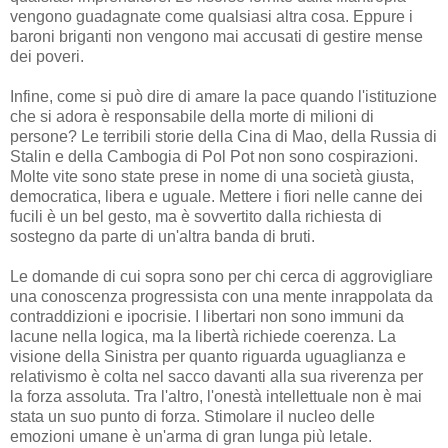
vengono guadagnate come qualsiasi altra cosa. Eppure i
baroni briganti non vengono mai accusati di gestire mense
dei poveri.
Infine, come si può dire di amare la pace quando l'istituzione
che si adora è responsabile della morte di milioni di
persone? Le terribili storie della Cina di Mao, della Russia di
Stalin e della Cambogia di Pol Pot non sono cospirazioni.
Molte vite sono state prese in nome di una società giusta,
democratica, libera e uguale. Mettere i fiori nelle canne dei
fucili è un bel gesto, ma è sovvertito dalla richiesta di
sostegno da parte di un'altra banda di bruti.
Le domande di cui sopra sono per chi cerca di aggrovigliare
una conoscenza progressista con una mente inrappolata da
contraddizioni e ipocrisie. I libertari non sono immuni da
lacune nella logica, ma la libertà richiede coerenza. La
visione della Sinistra per quanto riguarda uguaglianza e
relativismo è colta nel sacco davanti alla sua riverenza per
la forza assoluta. Tra l'altro, l'onestà intellettuale non è mai
stata un suo punto di forza. Stimolare il nucleo delle
emozioni umane è un'arma di gran lunga più letale.