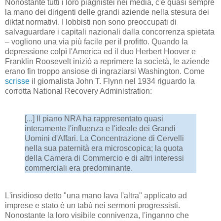
Nonostante tutti i loro piagnistei nei media, c'è quasi sempre
la mano dei dirigenti delle grandi aziende nella stesura dei
diktat normativi. I lobbisti non sono preoccupati di
salvaguardare i capitali nazionali dalla concorrenza spietata
– vogliono una via più facile per il profitto. Quando la
depressione colpì l'America ed il duo Herbert Hoover e
Franklin Roosevelt iniziò a reprimere la società, le aziende
erano fin troppo ansiose di ingraziarsi Washington. Come
scrisse
il giornalista John T. Flynn nel 1934 riguardo la
corrotta National Recovery Administration:
[...] Il piano NRA ha rappresentato quasi
interamente l'influenza e l'ideale dei Grandi
Uomini d'Affari. La Concentrazione di Cervelli
nella sua paternità era microscopica; la quota
della Camera di Commercio e di altri interessi
commerciali era predominante.
L'insidioso detto "una mano lava l'altra" applicato ad
imprese e stato è un tabù nei sermoni progressisti.
Nonostante la loro visibile connivenza, l'inganno che