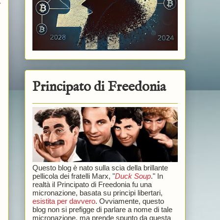
Principato di Freedonia
Questo blog è nato sulla scia della brillante
pellicola dei fratelli Marx, "
Duck Soup
." In
realtà il Principato di Freedonia fu una
micronazione, basata su principi libertari,
esistita per davvero
. Ovviamente, questo
blog non si prefigge di parlare a nome di tale
micronazione, ma prende spunto da questa