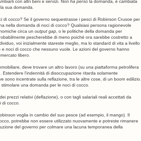
biarli con altri beni e servizi. Non
ha perso
la domanda, è cambiata
e la sua domanda.
i di cocco? Se il governo sequestrasse i pesci di Robinson Crusoe per
cuna nella domanda di noci di cocco? Qualsiasi persona ragionevole
conomiche circa un
output gap
, o le politiche della domanda per
 probabilmente pescherebbe di meno poiché ora sarebbe costretto a
ividuo, voi inizialmente stareste meglio, ma lo standard di vita a livello
e e noci di cocco che nessuno vuole. Le azioni del governo hanno
 mercato libero.
mobiliare, deve trovare un altro lavoro (su una piattaforma petrolifera
. Estendere l'indennità di disoccupazione ritarda solamente
e sono incentrate sulla reflazione, tra le altre cose, di un boom edilizio
 stimolare una domanda per le noci di cocco.
i prezzi relativi (deflazione), o con tagli salariali reali accettati da
 di cocco.
Robinson voglia in cambio del suo pesce (ad esempio, il mango). Il
 cocco, potrebbe non essere utilizzato nuovamente e potreste rimanere
ibuzione del governo per colmare una lacuna temporanea della