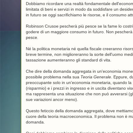
Dobbiamo ricordare una realtà fondamentale dell'economia
limitata di beni e servizi in modo da soddisfare un desider
in futuro se oggi sacrifichiamo le risorse, e il consumo attu
Robinson Crusoe pescherà più pesce se la fame lo costri
godere di un maggiore consumo in futuro. Non pescherà
pesce.
Né la politica monetaria né quella fiscale creeranno risorse
breve termine, non miglioreranno la sorte dell'uomo medi
tassazione aumenteranno gli standard di vita.
Che dire della domanda aggregata in un'economia moneta
possibile problema nella sua
Teoria Generale
. Eppure, d
preoccupante solo in un'economia monetaria, quando la p
(risparmio) e i prezzi in ingresso e in uscita diventano visc
ma rappresenta una situazione che non può avverarsi (gli
sue variazioni ancor meno).
Questo feticcio della domanda aggregata, dove mettiamo 
cuore della teoria macroeconomica. Il problema non è ma
domanda.