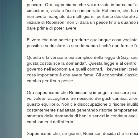
pescare. Ora supponiamo che voi arriviate in barca sull'alt
circostante, visitate l'isola e incontrate Robinson, che ha 
non avete mangiato da molti giorni, pertanto desiderate a
iniziale di Robinson, non vi darà un pesce fino a quando 
dare prima di poter avere.
E' vero che non potete produrre qualunque cosa vogliate,
possibile soddisfare la sua domanda finché non fornite l'o
Questa è la versione più semplice della legge di Say, seco
giusta costituisce la domanda". Questa legge è al centro d
governo nell'economia e quelli contrari. I keynesiani cr
cosa importante è che avete fame. Gli economisti classici
cambio per il suo pesce.
Ora supponiamo che Robinson si impegni a pescare più p
voi volete raccogliere. Se nessuno dei gusti cambia, al
questo equilibrio. Non c'è disoccupazione o risorse inutili
costantemente riadattata generando risorse temporaneamen
struttura della domanda di beni e servizi in continua evol
cambiamenti dell'offerta.
Supponiamo che, un giorno, Robinson decida che le noci d