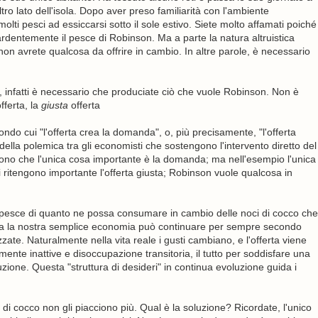
ro lato dell'isola. Dopo aver preso familiarità con l'ambiente
molti pesci ad essiccarsi sotto il sole estivo. Siete molto affamati poiché
rdentemente il pesce di Robinson. Ma a parte la natura altruistica
non avrete qualcosa da offrire in cambio. In altre parole, è necessario
 infatti è necessario che produciate ciò che vuole Robinson. Non è
fferta, la
giusta
offerta
ndo cui "l'offerta crea la domanda", o, più precisamente, "l'offerta
ella polemica tra gli economisti che sostengono l'intervento diretto del
edono che l'unica cosa importante è la domanda; ma nell'esempio l'unica
 ritengono importante l'offerta giusta; Robinson vuole qualcosa in
esce di quanto ne possa consumare in cambio delle noci di cocco che
lora la nostra semplice economia può continuare per sempre secondo
zzate. Naturalmente nella vita reale i gusti cambiano, e l'offerta viene
te inattive e disoccupazione transitoria, il tutto per soddisfare una
uzione. Questa "struttura di desideri" in continua evoluzione guida i
i cocco non gli piacciono più. Qual è la soluzione? Ricordate, l'unico