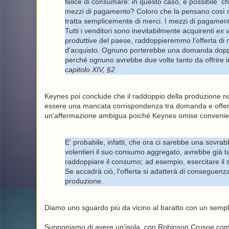
felice di consumare: in questo caso, è possibile
mezzi di pagamento? Coloro che la pensano così n
tratta semplicemente di merci. I mezzi di pagamento
Tutti i venditori sono inevitabilmente acquirenti
ex v
produttive del paese, raddoppieremmo l'offerta di 
d'acquisto. Ognuno porterebbe una domanda doppia
perché ognuno avrebbe due volte tanto da offrire 
capitolo XIV, §2
Keynes poi conclude che il raddoppio della produzione 
essere una mancata corrispondenza tra domanda e offerta
un'affermazione ambigua poiché Keynes omise conveniente
E' probabile, infatti, che ora ci sarebbe una sovr
volentieri il suo consumo aggregato, avrebbe già ta
raddoppiare il consumo; ad esempio, esercitare il
Se accadrà ciò, l'offerta si adatterà di conseguenza
produzione.
Diamo uno sguardo più da vicino al baratto con un semp
Supponiamo di avere un'isola, con Robinson Crusoe come 