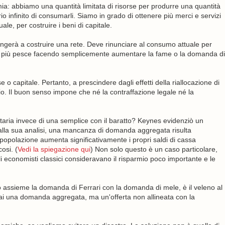
: abbiamo una quantità limitata di risorse per produrre una quantità
io infinito di consumarli. Siamo in grado di ottenere più merci e servizi
ale, per costruire i beni di capitale.
ngerà a costruire una rete. Deve rinunciare al consumo attuale per
 più pesce facendo semplicemente aumentare la fame o la domanda di
 o capitale. Pertanto, a prescindere dagli effetti della riallocazione di
o. Il buon senso impone che né la contraffazione legale né la
ria invece di una semplice con il baratto? Keynes evidenziò un
alla sua analisi, una mancanza di domanda aggregata risulta
opolazione aumenta significativamente i propri saldi di cassa
osi. (
Vedi la spiegazione qui
) Non solo questo è un caso particolare,
 economisti classici consideravano il risparmio poco importante e le
assieme la domanda di Ferrari con la domanda di mele, è il veleno al
i una domanda aggregata, ma un'offerta non allineata con la