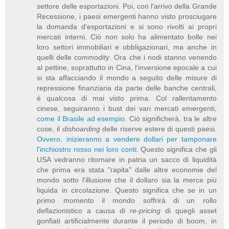
settore delle esportazioni. Poi, con l'arrivo della Grande
Recessione, i paesi emergenti hanno visto prosciugare
la domanda d'esportazioni e si sono rivolti ai propri
mercati interni. Ciò non solo ha alimentato bolle nei
loro settori immobiliari e obbligazionari, ma anche in
quelli delle
commodity
. Ora che i nodi stanno venendo
al pettine, soprattutto in Cina, l'inversione epocale a cui
si sta affacciando il mondo a seguito delle misure di
repressione finanziaria da parte delle banche centrali,
è qualcosa di mai visto prima. Col rallentamento
cinese, seguiranno i bust dei vari mercati emergenti,
come il Brasile ad esempio
. Ciò significherà, tra le altre
cose, il
dishoarding
delle riserve estere di questi paesi.
Ovvero, inizieranno a vendere dollari per tamponare
l'inchiostro rosso nei loro conti
. Questo significa che gli
USA vedranno ritornare in patria un sacco di liquidità
che prima era stata "rapita" dalle altre economie del
mondo sotto l'illusione che il dollaro sia la merce più
liquida in circolazione. Questo significa che se in un
primo momento il mondo soffrirà di un rollo
deflazionistico a causa di
re-pricing
di quegli asset
gonfiati artificialmente durante il periodo di boom, in