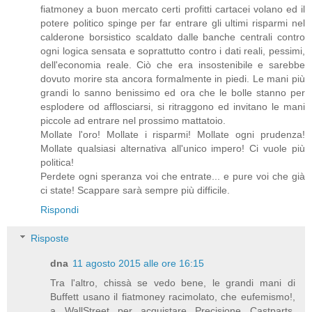
fiatmoney a buon mercato certi profitti cartacei volano ed il
potere politico spinge per far entrare gli ultimi risparmi nel
calderone borsistico scaldato dalle banche centrali contro
ogni logica sensata e soprattutto contro i dati reali, pessimi,
dell'economia reale. Ciò che era insostenibile e sarebbe
dovuto morire sta ancora formalmente in piedi. Le mani più
grandi lo sanno benissimo ed ora che le bolle stanno per
esplodere od afflosciarsi, si ritraggono ed invitano le mani
piccole ad entrare nel prossimo mattatoio.
Mollate l'oro! Mollate i risparmi! Mollate ogni prudenza!
Mollate qualsiasi alternativa all'unico impero! Ci vuole più
politica!
Perdete ogni speranza voi che entrate... e pure voi che già
ci state! Scappare sarà sempre più difficile.
Rispondi
Risposte
dna
11 agosto 2015 alle ore 16:15
Tra l'altro, chissà se vedo bene, le grandi mani di
Buffett usano il fiatmoney racimolato, che eufemismo!,
a WallStreet per acquistare Precisione Castparts,