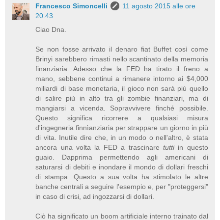
Francesco Simoncelli
11 agosto 2015 alle ore
20:43
Ciao Dna.
Se non fosse arrivato il denaro fiat Buffet così come
Brinyi sarebbero rimasti nello scantinato della memoria
finanziaria. Adesso che la FED ha tirato il freno a
mano, sebbene continui a rimanere intorno ai $4,000
miliardi di base monetaria, il gioco non sarà più quello
di salire più in alto tra gli zombie finanziari, ma di
mangiarsi a vicenda. Sopravvivere finché possibile.
Questo significa ricorrere a qualsiasi misura
d'ingegneria finnìanziaria per strappare un giorno in più
di vita. Inutile dire che, in un modo o nell'altro, è stata
ancora una volta la FED a trascinare
tutti
in questo
guaio. Dapprima permettendo agli americani di
saturarsi di debiti e inondare il mondo di dollari freschi
di stampa. Questo a sua volta ha stimolato le altre
banche centrali a seguire l'esempio e, per "proteggersi"
in caso di crisi, ad ingozzarsi di dollari.
Ciò ha significato un boom artificiale interno trainato dal