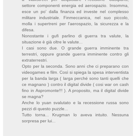
settore componenti energia ed aerospazio. Insomma,
esce un po' dalla finanza ed investe nel complesso
militare industriale. Finmeccanica, nel suo piccolo,
molla i supertreni per l'aerospazio, la sicurezza e la
difesa.
Nonostante i gufi parlino di guerra tra valute, la
situazione è già oltre le valute...
I casi sono due. O grande guerra imminente tra
terrestri, oppure grande guerra imminente contro gli
extraterrestri.
Opto per la seconda. Sono anni che ci preparano con
videogames e film. Così si spiega la spesa interventista
per la banda larga ( larga perché sono tanti quelli che
ce magnano ) contro il digital divide ( cosi war on cash
fino in Aspromonte!!! ). A proposito, ma il digital divide
se magna?
Anche lo yuan svalutato e la recessione russa sono
pezzi di questo puzzle...
Tutto torna... Krugman lo aveva intuito. Nessuna
sorpresa per lui...