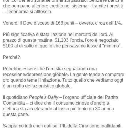
non col denaro sonante ormai sorpassato. Senza le banche
che pompano ulteriore credito nel sistema – tramite i prestiti
– l'economia si affloscia.
Venerdì il Dow è sceso di 163 punti – ovvero, circa dell'1%.
Più significativa è stata l'azione nel mercato dell'oro. Al
prezzo di questa mattina, $1,103 l'oncia, l'oro è negoziato
$100 al di sotto di quello che pensavamo fosse il "minimo".
Perché?
Potrebbe essere che l'oro stia segnalando una
recessione/depressione globale. La gente tende a comprare
oro quando teme l'inflazione. Tutto quello che vediamo oggi
è un crollo deflazionistico globale.
Il quotidiano
People's Daily
– l'organo ufficiale del Partito
Comunista – ci dice che il consumo cinese d'energia
elettrica sta accelerando al tasso più lento da 30 anni a
questa parte.
Sappiamo tutti che i dati sul PIL della Cina sono inaffidabili,