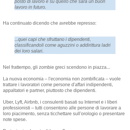
posto di lavoro e su quello che sarà un buon
lavoro in futuro.
Ha continuato dicendo che avrebbe represso:
...quei capi che sfruttano i dipendenti,
classificandoli come aguzzini o addirittura ladri
dei loro salari.
Nel frattempo, gli zombie greci scendono in piazza...
La nuova economia – l'economia non zombificata – vuole
trattare i lavoratori come persone d'affari indipendenti,
appaltatori e partner, piuttosto che dipendenti.
Uber, Lyft, Airbnb, i consulenti basati su Internet e i liberi
professionisti – tutti consentono alle persone di lavorare a
loro piacimento, senza ticchettare sull'orologio o presentare
note spese.