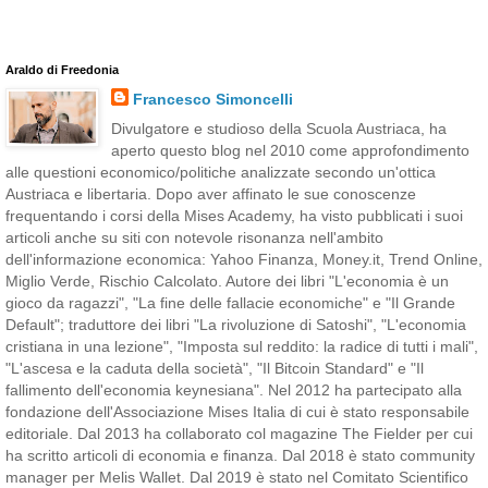
Araldo di Freedonia
Francesco Simoncelli
Divulgatore e studioso della Scuola Austriaca, ha
aperto questo blog nel 2010 come approfondimento
alle questioni economico/politiche analizzate secondo un'ottica
Austriaca e libertaria. Dopo aver affinato le sue conoscenze
frequentando i corsi della Mises Academy, ha visto pubblicati i suoi
articoli anche su siti con notevole risonanza nell'ambito
dell'informazione economica: Yahoo Finanza, Money.it, Trend Online,
Miglio Verde, Rischio Calcolato. Autore dei libri "L'economia è un
gioco da ragazzi", "La fine delle fallacie economiche" e "Il Grande
Default"; traduttore dei libri "La rivoluzione di Satoshi", "L'economia
cristiana in una lezione", "Imposta sul reddito: la radice di tutti i mali",
"L'ascesa e la caduta della società", "Il Bitcoin Standard" e "Il
fallimento dell'economia keynesiana". Nel 2012 ha partecipato alla
fondazione dell'Associazione Mises Italia di cui è stato responsabile
editoriale. Dal 2013 ha collaborato col magazine The Fielder per cui
ha scritto articoli di economia e finanza. Dal 2018 è stato community
manager per Melis Wallet. Dal 2019 è stato nel Comitato Scientifico