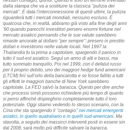
nessun contagio, qiundi. Questo è solo un termine inventato
dalla stampa che va a sostituire la classica "pulizia dei
mercati". E data l'interconnessione di questi ultimi, la pulizia
riguarderà tutti i mercati mondiali, nessuno escluso. È
qualcosa che, in realtà, abbiamo già visto alla fine degli anni
'90 quando parecchi investitori persero enormi fortune nel
mercato asiatico pensando che le sue valute sarebbero
rimaste ancorate al dollaro "per sempre": presero in prestito
dollari e investirono nelle valute locali. Nel 1997 la
Thailandia fu la prima a capitolare, spargendo il panico in
tutto il sud-est asiatico. Seguì un anno di alti e bassi, ma
tutto sommato tranquillo. Poi nel 1999, con il defalut russo
per il proprio debito, uno dei maggiori hedge fund americani
(LTCM) finì sull'orlo della bancarotta e se fosse fallito a tutti
gli effetti le maggiori banche di New York sarebbero
capitolate. La FED salvò la baracca. Questo per dire anche
che processi simili possono richiedere più tempo di quanto
si pensi affinché dispieghino completamente tutto il loro
potenziale. Oggi stiamo vedendo lo stesso scenario, con la
Cina che sta spargendo il "contagio"
nei mercati emergenti
asiatici, in quello auatraliano e in quelli sud-americani
. Ma
stavolta, a seguito dei massicci interventi posti in essere sin
dal 2008, sarà molto più difficile salvare la baracca.