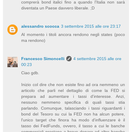
comprerà bond italici fino a quando l'Italia non sarà
diventata un Paese davvero liberale. ;D
alessandro scocca
3 settembre 2015 alle ore 23:17
Al momento i titoli ancora rendono negli states (poco
ma rendono)
Francesco Simoncelli
4 settembre 2015 alle ore
00:23
Ciao gdb.
Inizio col dire che non esiste fino ad ora nemmeno un
articolo che parli nel dettaglio di come la FED si
prepara ad aumentare i tassi d'interesse. Anzi,
nessuno nemmeno specifica di quali tassi stia
parlando. Comunque, talasciando i tassi riguardanti i
bond del Tesoro su cui la FED non ha alcun potere,
l'unico target che finora ha modo d'influenzare è il
tasso dei FedFunds, ovvero, il tasso a cui le banche
commerciali prestano a breve denaro ad altre banche