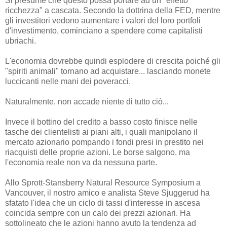
Si presume che questo possa portare ad un "effetto
ricchezza" a cascata. Secondo la dottrina della FED, mentre
gli investitori vedono aumentare i valori del loro portfoli
d'investimento, cominciano a spendere come capitalisti
ubriachi.
L'economia dovrebbe quindi esplodere di crescita poiché gli
"spiriti animali" tornano ad acquistare... lasciando monete
luccicanti nelle mani dei poveracci.
Naturalmente, non accade niente di tutto ciò...
Invece il bottino del credito a basso costo finisce nelle
tasche dei clientelisti ai piani alti, i quali manipolano il
mercato azionario pompando i fondi presi in prestito nei
riacquisti delle proprie azioni. Le borse salgono, ma
l'economia reale non va da nessuna parte.
Allo Sprott-Stansberry Natural Resource Symposium a
Vancouver, il nostro amico e analista Steve Sjuggerud ha
sfatato l'idea che un ciclo di tassi d'interesse in ascesa
coincida sempre con un calo dei prezzi azionari. Ha
sottolineato che le azioni hanno avuto la tendenza ad