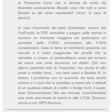
ai Treasuries (cosa che si denota da come sia
diventato praticamente illiquido visto che tutti si sono
fiondati su tali asset reputandoli "sicuri" in caso di
panico).
In caso d'aumento dei tassi d'interesse, ovvero dei
FedFunds, la FED andrebbe a pagare sulle riserve in
eccesso un interesse maggiore (se ipotizziamo un
aumento dello 0.25%, arriveremo allo 0.50%
complessivo). Data la fame di rendimenti presente sui
mercati e il costo maggiorato dei prestiti che si
verrebbe a creare, si venderebbero asset per tornare
ad avere una certa sicurezza coi dollari. Qui non
stiamo parlando solo di Treasuries, ma anche di altri
asset a reddito fisso... con tanti saluti a Basilea III. In
sintesi, il problema con un aumento dei tassi anche
minimo è il caos che si verrebbe a creare per il default
di un qualsiasi istituto di credito o hedge fund, il quale,
data l'itnerconnessio fitta dei mercati, innescherebbe
una serie sterminata di eventi in stile LTCM. Esempio
vicono a noi: MPS-Nomura.