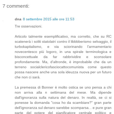
7 commenti:
dna
8 settembre 2015 alle ore 11:53
Tre osservazioni.
Articolo talmente esemplificativo, ma corretto, che su RC
scatenerà i soliti statolatri contro il libbbberismo selvaggio, il
turbokapitalismo, e via sciorinando l'armamentario
novecentesco più logoro, in una spirale terminologica e
bisconcettuale da far rabbrividire e sconsolare
profondamente. Ma, d'altronde, è improbabile che da un
terreno socialclericofasciocattocomunista come questo
possa nascere anche una sola ideuzza nuova per un futuro
che non ci sarà.
La premessa di Bonner è molto ostica se uno pensa a chi
non arriva alla n settimana del mese. Ma dipende
dall'ignoranza sulla natura del denaro. In realtà, se ci si
ponesse la domanda "cosa ho da scambiare?" gran parte
dell'ignoranza sul denaro sarebbe scomparsa... e pure gran
parte del potere del pianificatore centrale politico e