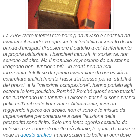
La ZIRP (zero interest rate policy) ha invaso e continua ad
invadere il mondo. Rappresenta il tentativo disperato di una
banda d'incapaci di sostenere il cartello a cui fa riferimento
la propria istituzione. I banchieri centrali, in sostanza, non
servono ad altro. Ma il manuale keynesiano da cui stanno
leggendo non "funziona più". In realtà non ha mai
funzionato. Infatti se dapprima invocavano la necessità di
controllare artificialmente i tassi d'interesse per la "stabilità
dei prezzi" e la "massima occupazione", hanno portato agli
estremi le loro politiche. Perché? Perché questi sono trucchi
che funzionano una tantum. O almeno, finché ci sono bilanci
puliti nell'ambiente finanziario. Attualmente, avendo
raggiundo il picco del debito, non ci sono e le misure da
implementare per continuare a dare l'illusione della
prosperità sono finite. Solo una lenta agonia costituita da
un'estremizzazione di quelle già attuate, le quali, da come si
vede in
questo grafico
, hanno scatenato bolle in ogni dove