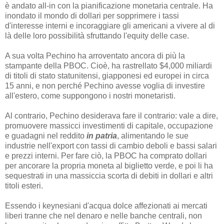
è andato all-in con la pianificazione monetaria centrale. Ha
inondato il mondo di dollari per sopprimere i tassi
d'interesse interni e incoraggiare gli americani a vivere al di
là delle loro possibilità sfruttando l'equity delle case.
A sua volta Pechino ha arroventato ancora di più la
stampante della PBOC. Cioè, ha rastrellato $4,000 miliardi
di titoli di stato statunitensi, giapponesi ed europei in circa
15 anni, e non perché Pechino avesse voglia di investire
all'estero, come suppongono i nostri monetaristi.
Al contrario, Pechino desiderava fare il contrario: vale a dire,
promuovere massicci investimenti di capitale, occupazione
e guadagni nel reddito
in patria
, alimentando le sue
industrie nell'export con tassi di cambio deboli e bassi salari
e prezzi interni. Per fare ciò, la PBOC ha comprato dollari
per ancorare la propria moneta al biglietto verde, e poi li ha
sequestrati in una massiccia scorta di debiti in dollari e altri
titoli esteri.
Essendo i keynesiani d'acqua dolce affezionati ai mercati
liberi tranne che nel denaro e nelle banche centrali, non