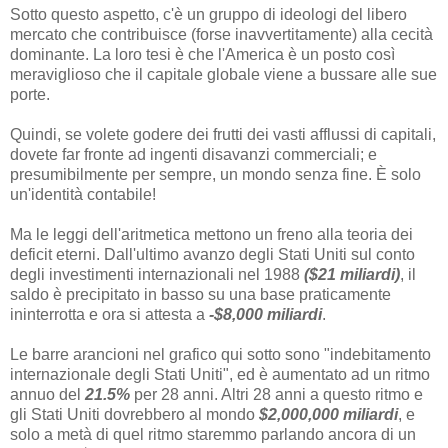
Sotto questo aspetto, c'è un gruppo di ideologi del libero
mercato che contribuisce (forse inavvertitamente) alla cecità
dominante. La loro tesi è che l'America è un posto così
meraviglioso che il capitale globale viene a bussare alle sue
porte.
Quindi, se volete godere dei frutti dei vasti afflussi di capitali,
dovete far fronte ad ingenti disavanzi commerciali; e
presumibilmente per sempre, un mondo senza fine. È solo
un'identità contabile!
Ma le leggi dell'aritmetica mettono un freno alla teoria dei
deficit eterni. Dall'ultimo avanzo degli Stati Uniti sul conto
degli investimenti internazionali nel 1988
($21 miliardi)
, il
saldo è precipitato in basso su una base praticamente
ininterrotta e ora si attesta a
-$8,000 miliardi
.
Le barre arancioni nel grafico qui sotto sono "indebitamento
internazionale degli Stati Uniti", ed è aumentato ad un ritmo
annuo del
21.5%
per 28 anni. Altri 28 anni a questo ritmo e
gli Stati Uniti dovrebbero al mondo
$2,000,000 miliardi
, e
solo a metà di quel ritmo staremmo parlando ancora di un