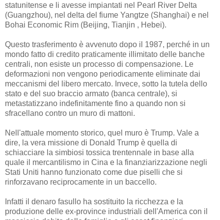
statunitense e li avesse impiantati nel Pearl River Delta
(Guangzhou), nel delta del fiume Yangtze (Shanghai) e nel
Bohai Economic Rim (Beijing, Tianjin , Hebei).
Questo trasferimento è avvenuto dopo il 1987, perché in un
mondo fatto di credito praticamente illimitato delle banche
centrali, non esiste un processo di compensazione. Le
deformazioni non vengono periodicamente eliminate dai
meccanismi del libero mercato. Invece, sotto la tutela dello
stato e del suo braccio armato (banca centrale), si
metastatizzano indefinitamente fino a quando non si
sfracellano contro un muro di mattoni.
Nell'attuale momento storico, quel muro è Trump. Vale a
dire, la vera missione di Donald Trump è quella di
schiacciare la simbiosi tossica trentennale in base alla
quale il mercantilismo in Cina e la finanziarizzazione negli
Stati Uniti hanno funzionato come due piselli che si
rinforzavano reciprocamente in un baccello.
Infatti il denaro fasullo ha sostituito la ricchezza e la
produzione delle ex-province industriali dell'America con il