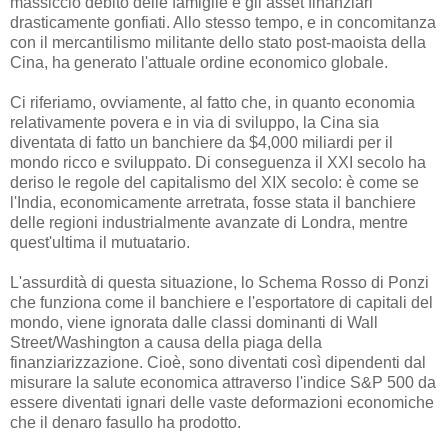
massiccio debito delle famiglie e gli asset finanziari
drasticamente gonfiati. Allo stesso tempo, e in concomitanza
con il mercantilismo militante dello stato post-maoista della
Cina, ha generato l'attuale ordine economico globale.
Ci riferiamo, ovviamente, al fatto che, in quanto economia
relativamente povera e in via di sviluppo, la Cina sia
diventata di fatto un banchiere da $4,000 miliardi per il
mondo ricco e sviluppato. Di conseguenza il XXI secolo ha
deriso le regole del capitalismo del XIX secolo: è come se
l'India, economicamente arretrata, fosse stata il banchiere
delle regioni industrialmente avanzate di Londra, mentre
quest'ultima il mutuatario.
L'assurdità di questa situazione, lo Schema Rosso di Ponzi
che funziona come il banchiere e l'esportatore di capitali del
mondo, viene ignorata dalle classi dominanti di Wall
Street/Washington a causa della piaga della
finanziarizzazione. Cioè, sono diventati così dipendenti dal
misurare la salute economica attraverso l'indice S&P 500 da
essere diventati ignari delle vaste deformazioni economiche
che il denaro fasullo ha prodotto.