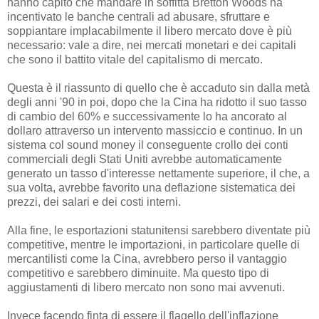
hanno capito che mandare in soffitta Bretton Woods ha
incentivato le banche centrali ad abusare, sfruttare e
soppiantare implacabilmente il libero mercato dove è più
necessario: vale a dire, nei mercati monetari e dei capitali
che sono il battito vitale del capitalismo di mercato.
Questa è il riassunto di quello che è accaduto sin dalla metà
degli anni '90 in poi, dopo che la Cina ha ridotto il suo tasso
di cambio del 60% e successivamente lo ha ancorato al
dollaro attraverso un intervento massiccio e continuo. In un
sistema col sound money il conseguente crollo dei conti
commerciali degli Stati Uniti avrebbe automaticamente
generato un tasso d'interesse nettamente superiore, il che, a
sua volta, avrebbe favorito una deflazione sistematica dei
prezzi, dei salari e dei costi interni.
Alla fine, le esportazioni statunitensi sarebbero diventate più
competitive, mentre le importazioni, in particolare quelle di
mercantilisti come la Cina, avrebbero perso il vantaggio
competitivo e sarebbero diminuite. Ma questo tipo di
aggiustamenti di libero mercato non sono mai avvenuti.
Invece facendo finta di essere il flagello dell'inflazione