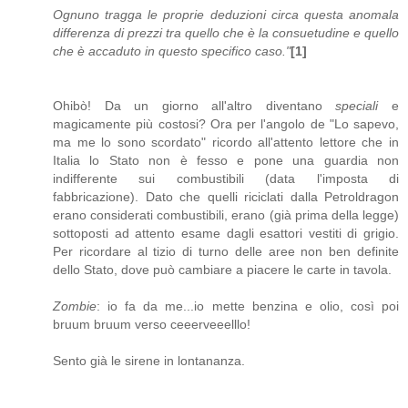
Ognuno tragga le proprie deduzioni circa questa anomala
differenza di prezzi tra quello che è la consuetudine e quello
che è accaduto in questo specifico caso."
[1]
Ohibò! Da un giorno all'altro diventano
speciali
e
magicamente più costosi? Ora per l'angolo de "Lo sapevo,
ma me lo sono scordato" ricordo all'attento lettore che in
Italia lo Stato non è fesso e pone una guardia non
indifferente sui combustibili (data l'imposta di
fabbricazione). Dato che quelli riciclati dalla Petroldragon
erano considerati combustibili, erano (già prima della legge)
sottoposti ad attento esame dagli esattori vestiti di grigio.
Per ricordare al tizio di turno delle aree non ben definite
dello Stato, dove può cambiare a piacere le carte in tavola.
Zombie
: io fa da me...io mette benzina e olio, così poi
bruum bruum verso ceeerveeelllo!
Sento già le sirene in lontananza.