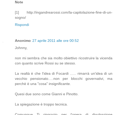
Note
[1] http://ingandrearossi.com/la-capitolazione-fine-di-un-
sogno/
Rispondi
Anonimo
27 aprile 2011 alle ore 00:52
Johnny,
non mi sembra che sia molto obiettivo ricostruire la vicenda
con quanto scrive Rossi su se stesso.
La realtà è che l'idea di Focardi ...... rimarrà un'idea di un
vecchio pensionato.....non per blocchi governativi, ma
perchè è una "cosa" insignificante.
Quesi due sono come Gianni e Pinotto.
La spiegazione è troppo tecnica.
Comunque Ti ringrazio per l'opera di divulgazione