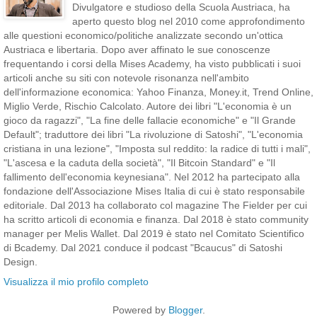
Divulgatore e studioso della Scuola Austriaca, ha
aperto questo blog nel 2010 come approfondimento
alle questioni economico/politiche analizzate secondo un'ottica
Austriaca e libertaria. Dopo aver affinato le sue conoscenze
frequentando i corsi della Mises Academy, ha visto pubblicati i suoi
articoli anche su siti con notevole risonanza nell'ambito
dell'informazione economica: Yahoo Finanza, Money.it, Trend Online,
Miglio Verde, Rischio Calcolato. Autore dei libri "L'economia è un
gioco da ragazzi", "La fine delle fallacie economiche" e "Il Grande
Default"; traduttore dei libri "La rivoluzione di Satoshi", "L'economia
cristiana in una lezione", "Imposta sul reddito: la radice di tutti i mali",
"L'ascesa e la caduta della società", "Il Bitcoin Standard" e "Il
fallimento dell'economia keynesiana". Nel 2012 ha partecipato alla
fondazione dell'Associazione Mises Italia di cui è stato responsabile
editoriale. Dal 2013 ha collaborato col magazine The Fielder per cui
ha scritto articoli di economia e finanza. Dal 2018 è stato community
manager per Melis Wallet. Dal 2019 è stato nel Comitato Scientifico
di Bcademy. Dal 2021 conduce il podcast "Bcaucus" di Satoshi
Design.
Visualizza il mio profilo completo
Powered by
Blogger
.