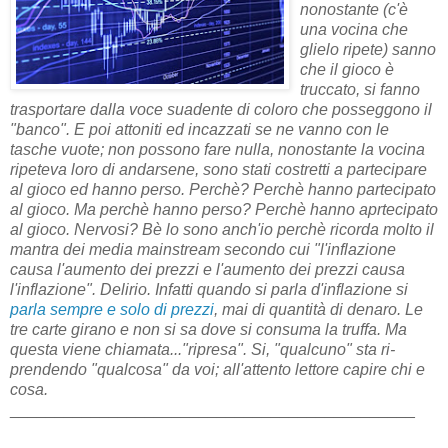
nonostante (c'è
una vocina che
glielo ripete) sanno
che il gioco è
truccato, si fanno
trasportare dalla voce suadente di coloro che posseggono il
"banco". E poi attoniti ed incazzati se ne vanno con le
tasche vuote; non possono fare nulla, nonostante la vocina
ripeteva loro di andarsene, sono stati costretti a partecipare
al gioco ed hanno perso. Perchè? Perchè hanno partecipato
al gioco. Ma perchè hanno perso? Perchè hanno aprtecipato
al gioco. Nervosi? Bè lo sono anch'io perchè ricorda molto il
mantra dei media mainstream secondo cui "l'inflazione
causa l'aumento dei prezzi e l'aumento dei prezzi causa
l'inflazione". Delirio. Infatti quando si parla d'inflazione si
parla sempre e solo di prezzi
, mai di quantità di denaro. Le
tre carte girano e non si sa dove si consuma la truffa. Ma
questa viene chiamata..."ripresa". Si, "qualcuno" sta ri-
prendendo "qualcosa" da voi; all'attento lettore capire chi e
cosa.
_____________________________________________