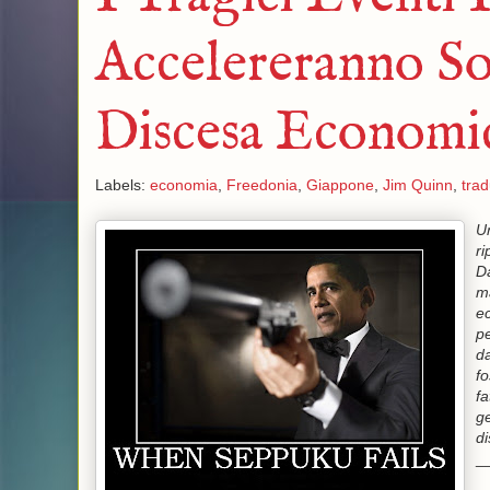
Accelereranno So
Discesa Economic
Labels:
economia
,
Freedonia
,
Giappone
,
Jim Quinn
,
trad
U
ri
Da
ma
ec
pe
da
fo
fa
ge
di
_