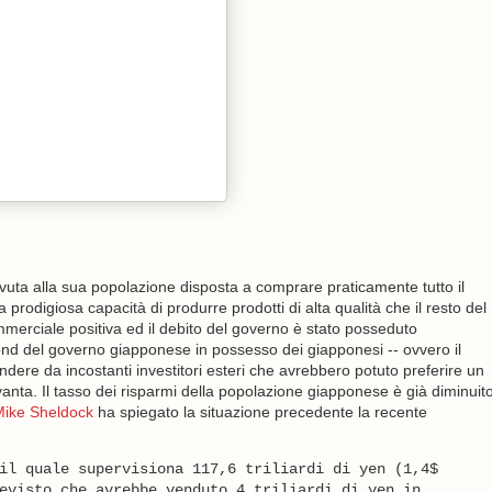
vuta alla sua popolazione disposta a comprare praticamente tutto il
prodigiosa capacità di produrre prodotti di alta qualità che il resto del
erciale positiva ed il debito del governo è stato posseduto
ond del governo giapponese in possesso dei giapponesi -- ovvero il
dere da incostanti investitori esteri che avrebbero potuto preferire un
anta. Il tasso dei risparmi della popolazione giapponese è già diminuit
ike Sheldock
ha spiegato la situazione precedente la recente
il quale supervisiona 117,6 triliardi di yen (1,4$
evisto che avrebbe venduto 4 triliardi di yen in