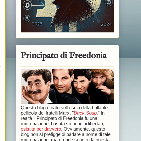
Principato di Freedonia
e
Questo blog è nato sulla scia della brillante
pellicola dei fratelli Marx, "
Duck Soup
." In
realtà il Principato di Freedonia fu una
micronazione, basata su principi libertari,
esistita per davvero
. Ovviamente, questo
blog non si prefigge di parlare a nome di tale
micronazione, ma prende spunto da questa