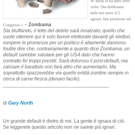
W. Bush lo ha fatto sette
volte. Ora dobbiamo
farlo noi entro il 2
agosto, fate pressione sul
~
Zombama
Congresso.»
Sta bluffando, il tetto del debito sarà innalzato; quello che
vuole ottenere qui è solo favore elettorale davanti gli elettori,
rompere le promesse per un politico è altamente dannoso.
Inutile dire che, contrariamente a quanto dice Zombama, un
default sarebbe salutare per gli USA dato che hanno
contratto fin troppi prestiti. Sarà doloroso il post-default, ma
calciare il barattolo non farà altro che aumentarlo. Ma
soprattutto spazzerebbe via quelle entità-zombie sempre in
cerca di carne fresca (denaro facile).
_______________________________________
di
Gary North
Un grande default è dietro di noi. La gente è ignara di ciò.
Se leggerete questo articolo non ne sarete più ignari.