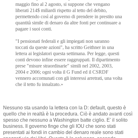
maggio fino al 2 agosto, si suppone che vengano
liberati 214$ miliardi rispetto al tetto del debito,
permettendo così al governo di prendere in prestito una
quantità simile di denaro da altre fonti per continuare a
pagare i suoi conti.
"I pensionati federali e gli impiegati non saranno
toccati da queste azioni", ha scritto Geithner in una
lettera ai legislatori questa settimana. Per legge, questi
conti devono infine essere raggruppati. Il dipartimento
prese "misure straordinarie" simili nel 2002, 2003,
2004 e 2006; ogni volta il G Fund ed il CSRDF
vennero accomunati con gli interessi arretrati, una volta
che il tetto fu innalzato.»
Nessuno sta usando la lettera con la D: default, questo è
quello che in realtà è la procedura. Ciò è andato avanti così
spesso che nessuno a Washington batte ciglio. E' il solito
business. Il governo finge che gli IOU che sono stati
presentati ai fondi in cambio del denaro reale sono stati