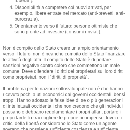
ruberai").
Disponibilità a competere coi nuovi arrivati, per
esempio, libere entrate nel mercato (anti-brevetti, anti-
burocrazia).
Orientamento verso il futuro: persone ottimiste che
sono pronte ad investire (consumi rinviati).
Non è compito dello Stato creare un ampio orientamento
verso il futuro; non è neanche compito dello Stato finanziare
le attività degli altri. Il compito dello Stato è di portare
sanzioni negative contro coloro che commettono un male
comune. Deve difendere i diritti dei proprietari sui loro diritti
come proprietari, non i "diritti di proprietà".
Il problema per le nazioni sottosviluppate non è che hanno
ricevuto pochi aiuti economici dai governi occidentali, bensì
troppi. Hanno adottato le false idee di tre o più generazioni
di intellettuali occidentali che non credono che gli individui
possano e debbano regolamentare i propri affari, portare i
propri fardelli e raccogliere le proprie ricompense. Invece i
critici della libertà considerano lo Stato come un agente
sovrano che possiede sufficiente coscienza e sufficiente