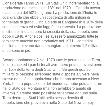
Considerate l'anno 1971. Gli Stati Uniti incrementarono la
produzione dei raccolti del 13% nel 1970. Il Canada aveva
raccolto più del 50% di grano. La produzione dell'India fu
così grande che ebbe un'eccedenza di otto milioni di
tonnellate di grano. L'India diede al Bangladesh il 10% della
sua eccedenza ed evitò laggiù una carestia. La produzione
di cibo dell'India superò la crescita della sua popolazione
dopo il 1948. Anche così, se avessero ammazzato tutte le
loro sacre mucche non produttive nel 1971, i contadini
dell'India potevano dar da mangiare ad almeno 1,2 miliardi
di persone in più.
Sovrappopolamento? Nel 1970 tutte le persone sulla Terra,
le loro case ed i parchi locali avrebbero potuto trovarsi bene
nel 15% della terra degli Stati Uniti. Se questi quattro
miliardi di persone sarebbero state disposte a vivere nella
stessa densità di popolazione che hanno accettato a New
York, l'intera popolazione del mondo sarebbe potuta entrare
nello Stato del Montana (ma non avrebbero amato gli
inverni). Sarebbe stato possibile far entrare ognuno sulla
Terra dentro gli Stati Uniti nella stessa densità di
popolazione che prevaleva nello Stato del New Jersey: