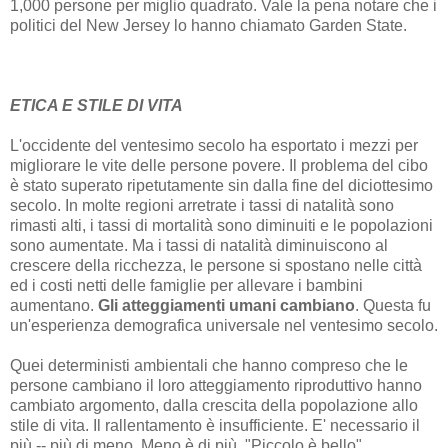
1,000 persone per miglio quadrato. Vale la pena notare che i
politici del New Jersey lo hanno chiamato Garden State.
ETICA E STILE DI VITA
L'occidente del ventesimo secolo ha esportato i mezzi per
migliorare le vite delle persone povere. Il problema del cibo
è stato superato ripetutamente sin dalla fine del diciottesimo
secolo. In molte regioni arretrate i tassi di natalità sono
rimasti alti, i tassi di mortalità sono diminuiti e le popolazioni
sono aumentate. Ma i tassi di natalità diminuiscono al
crescere della ricchezza, le persone si spostano nelle città
ed i costi netti delle famiglie per allevare i bambini
aumentano.
Gli atteggiamenti umani cambiano
. Questa fu
un'esperienza demografica universale nel ventesimo secolo.
Quei deterministi ambientali che hanno compreso che le
persone cambiano il loro atteggiamento riproduttivo hanno
cambiato argomento, dalla crescita della popolazione allo
stile di vita. Il rallentamento è insufficiente. E' necessario il
più -- più di meno. Meno è di più. "Piccolo è bello",