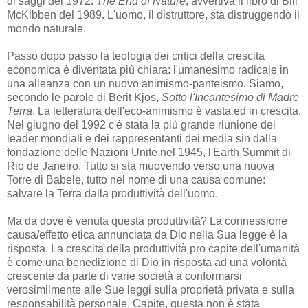
di saggi del 1972.
The End of Nature
, avvertiva il libro di Bill
McKibben del 1989. L'uomo, il distruttore, sta distruggendo il
mondo naturale.
Passo dopo passo la teologia dei critici della crescita
economica è diventata più chiara: l'umanesimo radicale in
una alleanza con un nuovo animismo-panteismo. Siamo,
secondo le parole di Berit Kjos,
Sotto l'Incantesimo di Madre
Terra
. La letteratura dell'eco-animismo è vasta ed in crescita.
Nel giugno del 1992 c'è stata la più grande riunione dei
leader mondiali e dei rappresentanti dei media sin dalla
fondazione delle Nazioni Unite nel 1945, l'Earth Summit di
Rio de Janeiro. Tutto si sta muovendo verso una nuova
Torre di Babele, tutto nel nome di una causa comune:
salvare la Terra dalla produttività dell'uomo.
Ma da dove è venuta questa produttività? La connessione
causa/effetto etica annunciata da Dio nella Sua legge è la
risposta. La crescita della produttività pro capite dell'umanità
è come una benedizione di Dio in risposta ad una volontà
crescente da parte di varie società a conformarsi
verosimilmente alle Sue leggi sulla proprietà privata e sulla
responsabilità personale. Capite, questa non è stata