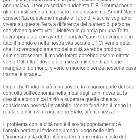
annunciava il teorico sociale buddhista E.F. Schumacher e
gli umanisti secolari risposero con entusiasmo. Arnold Nash
scrisse: "La questione iniziale è il
tipo
di vita che vogliamo
vivere su questa Terra a differenza del
numero
di persone
che vivono questa vita". Metteva in guardia per una Terra
sovrappopolata che avrebbe portato "caos sconvolgente in
tutto il mondo e nella nostra vita sociale... " Ci venne detto
che il sovrappopolamento delle città avrebbe prodotto
crimine crescente. Il mondo intero potrebbe essere diretto
verso Calcutta: "dove più di mezzo milione di persone
mangiano, dormono, vivono e muoiono senza nessuna casa
tranne le strade... "
Dopo che l'India iniziò a rimuovere la maggior parte del suo
controllo sull'economia nella metà degli anni novanta, la
crescita economica iniziò a superare quella che era
considerata povertà intrattabile. Venne fuori che il meno in
realtà significava di più: meno Stato, più ricchezza.
Il problema con la città non è il sovrappopolamento; è
l'ampia perdita di fede che prende luogo nelle città.
L'impersonalità della città moderna aumenta il costo del