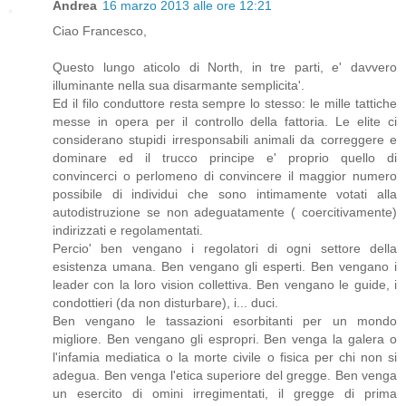
Andrea
16 marzo 2013 alle ore 12:21
Ciao Francesco,
Questo lungo aticolo di North, in tre parti, e' davvero
illuminante nella sua disarmante semplicita'.
Ed il filo conduttore resta sempre lo stesso: le mille tattiche
messe in opera per il controllo della fattoria. Le elite ci
considerano stupidi irresponsabili animali da correggere e
dominare ed il trucco principe e' proprio quello di
convincerci o perlomeno di convincere il maggior numero
possibile di individui che sono intimamente votati alla
autodistruzione se non adeguatamente ( coercitivamente)
indirizzati e regolamentati.
Percio' ben vengano i regolatori di ogni settore della
esistenza umana. Ben vengano gli esperti. Ben vengano i
leader con la loro vision collettiva. Ben vengano le guide, i
condottieri (da non disturbare), i... duci.
Ben vengano le tassazioni esorbitanti per un mondo
migliore. Ben vengano gli espropri. Ben venga la galera o
l'infamia mediatica o la morte civile o fisica per chi non si
adegua. Ben venga l'etica superiore del gregge. Ben venga
un esercito di omini irregimentati, il gregge di prima