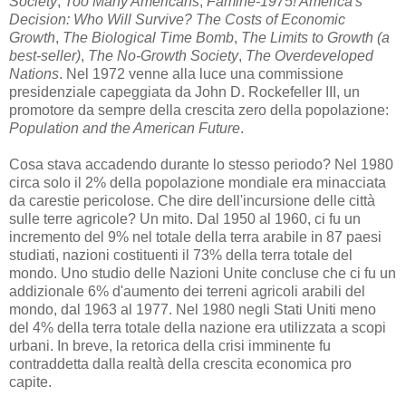
Society
,
Too Many Americans
,
Famine-1975! America's
Decision: Who Will Survive? The Costs of Economic
Growth
,
The Biological Time Bomb
,
The Limits to Growth (a
best-seller)
,
The No-Growth Society
,
The Overdeveloped
Nations
. Nel 1972 venne alla luce una commissione
presidenziale capeggiata da John D. Rockefeller III, un
promotore da sempre della crescita zero della popolazione:
Population and the American Future
.
Cosa stava accadendo durante lo stesso periodo? Nel 1980
circa solo il 2% della popolazione mondiale era minacciata
da carestie pericolose. Che dire dell'incursione delle città
sulle terre agricole? Un mito. Dal 1950 al 1960, ci fu un
incremento del 9% nel totale della terra arabile in 87 paesi
studiati, nazioni costituenti il 73% della terra totale del
mondo. Uno studio delle Nazioni Unite concluse che ci fu un
addizionale 6% d'aumento dei terreni agricoli arabili del
mondo, dal 1963 al 1977. Nel 1980 negli Stati Uniti meno
del 4% della terra totale della nazione era utilizzata a scopi
urbani. In breve, la retorica della crisi imminente fu
contraddetta dalla realtà della crescita economica pro
capite.