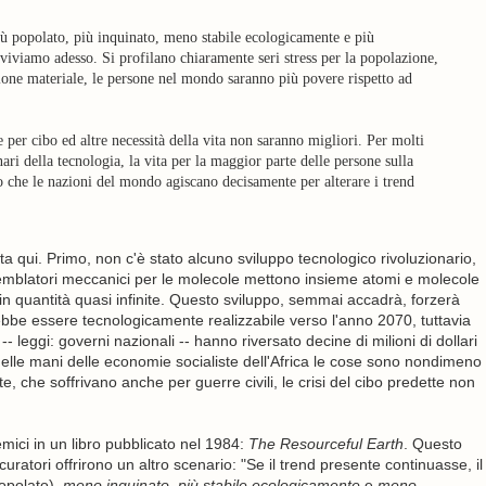
iù popolato, più inquinato, meno stabile ecologicamente e più
viviamo adesso. Si profilano chiaramente seri stress per la popolazione,
ione materiale, le persone nel mondo saranno più povere rispetto ad
e per cibo ed altre necessità della vita non saranno migliori. Per molti
ari della tecnologia, la vita per la maggior parte delle persone sulla
o che le nazioni del mondo agiscano decisamente per alterare i trend
 qui. Primo, non c'è stato alcuno sviluppo tecnologico rivoluzionario,
semblatori meccanici per le molecole mettono insieme atomi e molecole
 quantità quasi infinite. Questo sviluppo, semmai accadrà, forzerà
rebbe essere tecnologicamente realizzabile verso l'anno 2070, tuttavia
leggi: governi nazionali -- hanno riversato decine di milioni di dollari
 nelle mani delle economie socialiste dell'Africa le cose sono nondimeno
e, che soffrivano anche per guerre civili, le crisi del cibo predette non
mici in un libro pubblicato nel 1984:
The Resourceful Earth
. Questo
uratori offrirono un altro scenario: "Se il trend presente continuasse, il
popolato),
meno inquinato
,
più stabile ecologicamente
e
meno