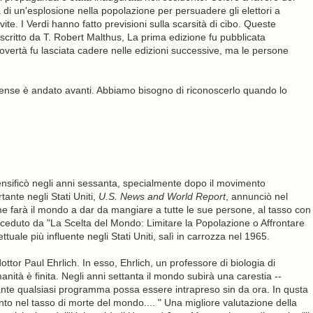
di un'esplosione nella popolazione per persuadere gli elettori a
ite. I Verdi hanno fatto previsioni sulla scarsità di cibo. Queste
 scritto da T. Robert Malthus, La prima edizione fu pubblicata
vertà fu lasciata cadere nelle edizioni successive, ma le persone
nse è andato avanti. Abbiamo bisogno di riconoscerlo quando lo
ensificò negli anni sessanta, specialmente dopo il movimento
ante negli Stati Uniti,
U.S. News and World Report
, annunciò nel
 farà il mondo a dar da mangiare a tutte le sue persone, al tasso con
eceduto da "La Scelta del Mondo: Limitare la Popolazione o Affrontare
llettuale più influente negli Stati Uniti, salì in carrozza nel 1965.
l dottor Paul Ehrlich. In esso, Ehrlich, un professore di biologia di
anità è finita. Negli anni settanta il mondo subirà una carestia --
ante qualsiasi programma possa essere intrapreso sin da ora. In qusta
to nel tasso di morte del mondo.... " Una migliore valutazione della