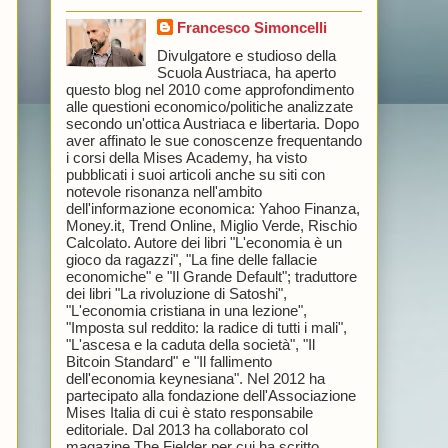
Francesco Simoncelli
Divulgatore e studioso della
Scuola Austriaca, ha aperto
questo blog nel 2010 come approfondimento
alle questioni economico/politiche analizzate
secondo un'ottica Austriaca e libertaria. Dopo
aver affinato le sue conoscenze frequentando
i corsi della Mises Academy, ha visto
pubblicati i suoi articoli anche su siti con
notevole risonanza nell'ambito
dell'informazione economica: Yahoo Finanza,
Money.it, Trend Online, Miglio Verde, Rischio
Calcolato. Autore dei libri "L'economia è un
gioco da ragazzi", "La fine delle fallacie
economiche" e "Il Grande Default"; traduttore
dei libri "La rivoluzione di Satoshi",
"L'economia cristiana in una lezione",
"Imposta sul reddito: la radice di tutti i mali",
"L'ascesa e la caduta della società", "Il
Bitcoin Standard" e "Il fallimento
dell'economia keynesiana". Nel 2012 ha
partecipato alla fondazione dell'Associazione
Mises Italia di cui è stato responsabile
editoriale. Dal 2013 ha collaborato col
magazine The Fielder per cui ha scritto