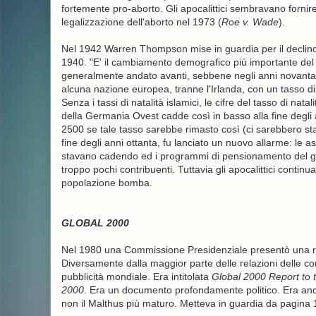
fortemente pro-aborto. Gli apocalittici sembravano fornire
legalizzazione dell'aborto nel 1973 (
Roe v. Wade
).
Nel 1942 Warren Thompson mise in guardia per il declino n
1940. "E' il cambiamento demografico più importante del n
generalmente andato avanti, sebbene negli anni novanta si s
alcuna nazione europea, tranne l'Irlanda, con un tasso di n
Senza i tassi di natalità islamici, le cifre del tasso di nat
della Germania Ovest cadde così in basso alla fine degli
2500 se tale tasso sarebbe rimasto così (ci sarebbero sta
fine degli anni ottanta, fu lanciato un nuovo allarme: le asp
stavano cadendo ed i programmi di pensionamento del gov
troppo pochi contribuenti. Tuttavia gli apocalittici conti
popolazione bomba.
GLOBAL 2000
Nel 1980 una Commissione Presidenziale presentò una relaz
Diversamente dalla maggior parte delle relazioni delle com
pubblicità mondiale. Era intitolata
Global 2000 Report to 
2000
. Era un documento profondamente politico. Era anc
non il Malthus più maturo. Metteva in guardia da pagina 