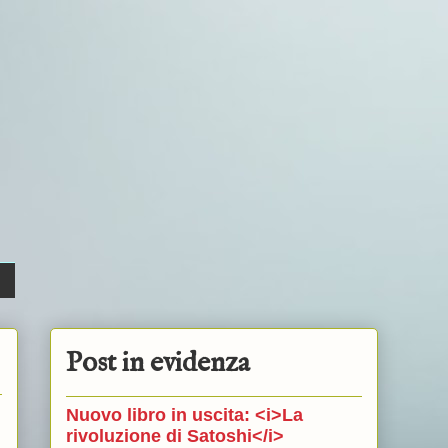
Post in evidenza
Nuovo libro in uscita: <i>La
rivoluzione di Satoshi</i>