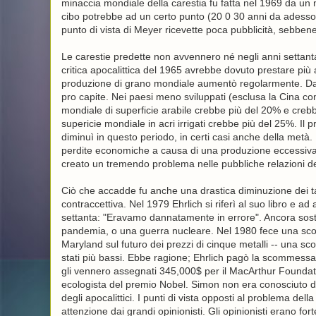
minaccia mondiale della carestia fu fatta nel 1969 da un n
cibo potrebbe ad un certo punto (20 0 30 anni da adesso) 
punto di vista di Meyer ricevette poca pubblicità, sebben
Le carestie predette non avvennero né negli anni settant
critica apocalittica del 1965 avrebbe dovuto prestare più a
produzione di grano mondiale aumentò regolarmente. Dal
pro capite. Nei paesi meno sviluppati (esclusa la Cina com
mondiale di superficie arabile crebbe più del 20% e creb
supericie mondiale in acri irrigati crebbe più del 25%. Il pr
diminuì in questo periodo, in certi casi anche della metà. Ne
perdite economiche a causa di una produzione eccessiv
creato un tremendo problema nelle pubbliche relazioni degl
Ciò che accadde fu anche una drastica diminuzione dei tass
contraccettiva. Nel 1979 Ehrlich si riferì al suo libro e ad 
settanta: "Eravamo dannatamente in errore". Ancora sost
pandemia, o una guerra nucleare. Nel 1980 fece una sco
Maryland sul futuro dei prezzi di cinque metalli -- una sc
stati più bassi. Ebbe ragione; Ehrlich pagò la scommessa
gli vennero assegnati 345,000$ per il MacArthur Foundati
ecologista del premio Nobel. Simon non era conosciuto da
degli apocalittici. I punti di vista opposti al problema de
attenzione dai grandi opinionisti. Gli opinionisti erano f