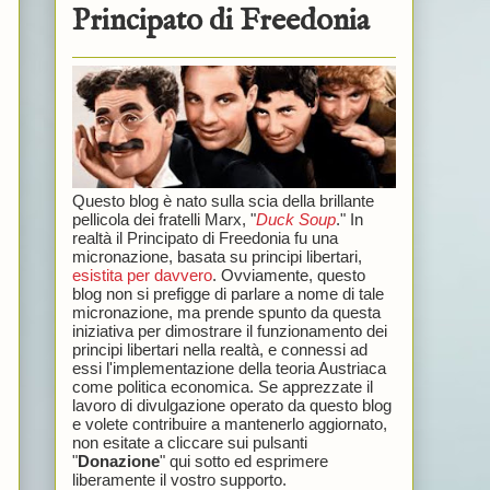
Principato di Freedonia
Questo blog è nato sulla scia della brillante
pellicola dei fratelli Marx, "
Duck Soup
." In
realtà il Principato di Freedonia fu una
micronazione, basata su principi libertari,
esistita per davvero
. Ovviamente, questo
blog non si prefigge di parlare a nome di tale
micronazione, ma prende spunto da questa
iniziativa per dimostrare il funzionamento dei
principi libertari nella realtà, e connessi ad
essi l'implementazione della teoria Austriaca
come politica economica. Se apprezzate il
lavoro di divulgazione operato da questo blog
e volete contribuire a mantenerlo aggiornato,
non esitate a cliccare sui pulsanti
"
Donazione
" qui sotto ed esprimere
liberamente il vostro supporto.