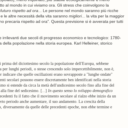
tto al mondo in cui viviamo ora. Gli stress che coinvolgono la
uturo rispetto ad ora
... Le persone nel mondo saranno più ricche
 e le altre necessità della vita saranno
migliori
... la vita per la maggior
precaria rispetto ad ora". Questa previsione si è avverata per tutti
e irrilevanti due secoli di progresso economico e tecnologico: 1780-
della popolazione nella storia europea. Karl Helleiner, storico
prima del diciottesimo secolo la popolazione dell'Europa, sebbene
ia per lunghi periodi, o stesse crescendo solo impercettibilmente, non è,
r indicare che quelle oscillazioni erano sovrapposte a "lunghe ondate"
ti secolari possono essere discretamente ben identificati nella storia
o si estende da circa la metà dell'undicesimo secolo fino alla fine del
alla fine del sedicesimo. [...]
In questo senso lo sviluppo demografico
ecedenti fu il fatto che il movimento secolare al rialzo ebbe inizio da un
 certo periodo anche aumentare, il suo andamento. La crescita della
o, diversamente da quelle delle precedenti epoche, non ebbe termine e