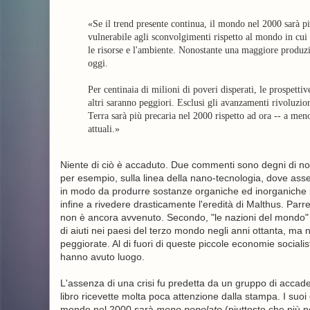
«Se il trend presente continua, il mondo nel 2000 sarà p
vulnerabile agli sconvolgimenti rispetto al mondo in cui 
le risorse e l'ambiente. Nonostante una maggiore produz
oggi.
Per centinaia di milioni di poveri disperati, le prospettiv
altri saranno peggiori. Esclusi gli avanzamenti rivoluzion
Terra sarà più precaria nel 2000 rispetto ad ora -- a men
attuali.»
Niente di ciò è accaduto. Due commenti sono degni di nota
per esempio, sulla linea della nano-tecnologia, dove as
in modo da produrre sostanze organiche ed inorganiche in
infine a rivedere drasticamente l'eredità di Malthus. Par
non è ancora avvenuto. Secondo, "le nazioni del mondo" -- 
di aiuti nei paesi del terzo mondo negli anni ottanta, ma
peggiorate. Al di fuori di queste piccole economie socialist
hanno avuto luogo.
L'assenza di una crisi fu predetta da un gruppo di accade
libro ricevette molta poca attenzione dalla stampa. I suoi c
mondo nel 2000 sarà
meno popolato
(piuttosto che più 