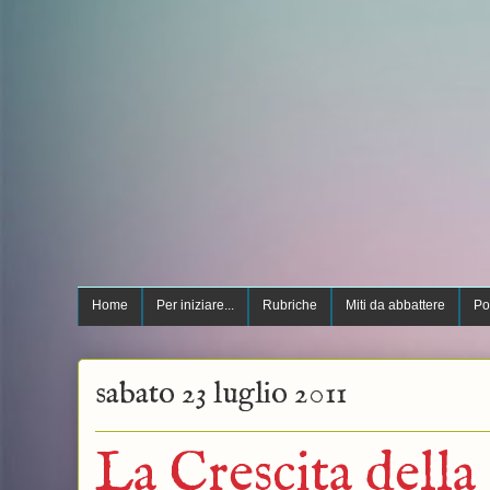
Home
Per iniziare...
Rubriche
Miti da abbattere
Po
sabato 23 luglio 2011
La Crescita dell