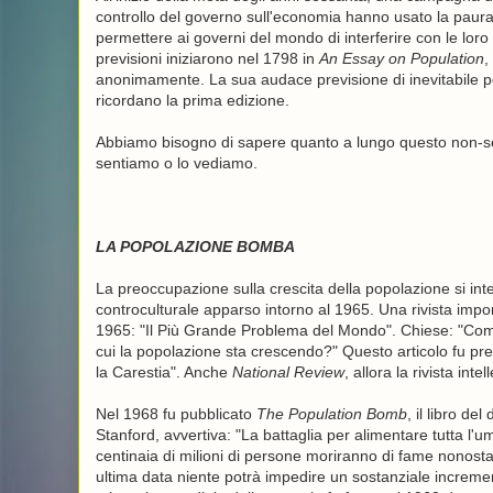
controllo del governo sull'economia hanno usato la paura 
permettere ai governi del mondo di interferire con le loro v
previsioni iniziarono nel 1798 in
An Essay on Population
,
anonimamente. La sua audace previsione di inevitabile po
ricordano la prima edizione.
Abbiamo bisogno di sapere quanto a lungo questo non-se
sentiamo o lo vediamo.
LA POPOLAZIONE BOMBA
La preoccupazione sulla crescita della popolazione si int
controculturale apparso intorno al 1965. Una rivista import
1965: "Il Più Grande Problema del Mondo". Chiese: "Come
cui la popolazione sta crescendo?" Questo articolo fu pr
la Carestia". Anche
National Review
, allora la rivista inte
Nel 1968 fu pubblicato
The Population Bomb
, il libro de
Stanford, avvertiva: "La battaglia per alimentare tutta l'um
centinaia di milioni di persone moriranno di fame nonost
ultima data niente potrà impedire un sostanziale incremen