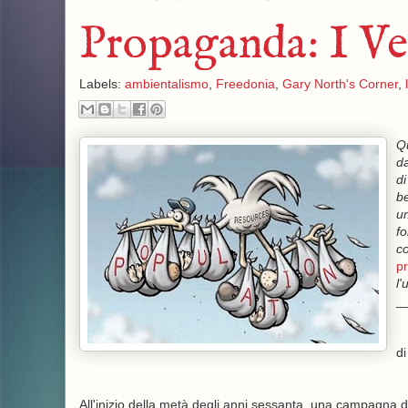
Propaganda: I Ver
Labels:
ambientalismo
,
Freedonia
,
Gary North's Corner
,
Qu
da
di
be
um
fo
co
p
l'
_
d
All'inizio della metà degli anni sessanta, una campagna d