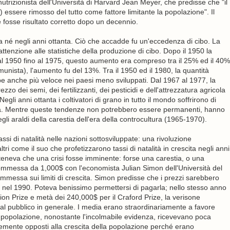
utrizionista dell'Università di Harvard Jean Meyer, che predisse che "il
essere rimosso del tutto come fattore limitante la popolazione". Il
e fosse risultato corretto dopo un decennio.
a né negli anni ottanta. Ciò che accadde fu un'eccedenza di cibo. La
ttenzione alle statistiche della produzione di cibo. Dopo il 1950 la
 1950 fino al 1975, questo aumento era compreso tra il 25% ed il 40%
unista), l'aumento fu del 13%. Tra il 1950 ed il 1980, la quantità
be anche più veloce nei paesi meno sviluppati. Dal 1967 al 1977, la
ezzo dei semi, dei fertilizzanti, dei pesticidi e dell'attrezzatura agricola
gli anni ottanta i coltivatori di grano in tutto il mondo soffrirono di
a. Mentre queste tendenze non potrebbero essere permanenti, hanno
i araldi della carestia dell'era della controcultura (1965-1970).
i di natalità nelle nazioni sottosviluppate: una rivoluzione
altri come il suo che profetizzarono tassi di natalità in crescita negli anni
eneva che una crisi fosse imminente: forse una carestia, o una
mmessa da 1,000$ con l'economista Julian Simon dell'Università del
ommessa sui limiti di crescita. Simon predisse che i prezzi sarebbero
 nel 1990. Poteva benissimo permettersi di pagarla; nello stesso anno
on Prize e metà dei 240,000$ per il Craford Prize, la verisone
l pubblico in generale. I media erano straordinariamente a favore
lla popolazione, nonostante l'incolmabile evidenza, ricevevano poca
ortemente opposti alla crescita della popolazione perché erano