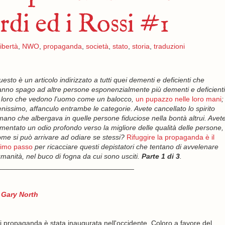
di ed i Rossi #1
libertà
,
NWO
,
propaganda
,
società
,
stato
,
storia
,
traduzioni
esto è un articolo indirizzato a tutti quei dementi e deficienti che
nno spago ad altre persone esponenzialmente più dementi e deficienti
 loro che vedono l'uomo come un balocco,
un pupazzo nelle loro mani
;
nissimo, affanculo entrambe le categorie. Avete cancellato lo spirito
ano che albergava in quelle persone fiduciose nella bontà altrui. Avet
mentato un odio profondo verso la migliore delle qualità delle persone,
me si può arrivare ad odiare se stessi?
Rifuggire la propaganda è il
rimo passo
per ricacciare questi depistatori che tentano di avvelenare
umanità, nel buco di fogna da cui sono usciti.
Parte 1 di 3
.
__________________________________
i
Gary North
i propaganda è stata inaugurata nell'occidente. Coloro a favore del