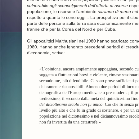
vulnerabile agli sconvolgimenti dell'offerta di risorse
rispe
popolazione, le risorse e l'ambiente
saranno di meno nel f
rispetto a quanto lo sono oggi... La prospettiva per il cibo
parte delle persone sulla terra sarà economicamente meno 
tranne che per la Corea del Nord e per Cuba.
Gli apocalittici Malthusiani nel 1980 hanno scaricato com
1980. Hanno anche ignorato precedenti periodi di crescita 
d'economia, scrive:
«L'opinione, ancora ampiamente appoggiata, secondo cui 
soggetta a fluttuazioni brevi e violente, rimase stazionar
secondo me, più difendibile. Ci sono prove sufficienti pe
chiaramente riconoscibili. Almeno due periodi di incremen
demografica dell'Europa medievale o pre-moderna, il prim
tredicesimo, il secondo dalla metà del quindicesimo fino 
del diciottesimo secolo non fu unico
. Ciò che fu senza pr
livello più alto e che fu in grado di sostenere, e per un
popolazione nel diciottesimo e nel diciannovesimo secol
non fu invertita da una catastrofe.»