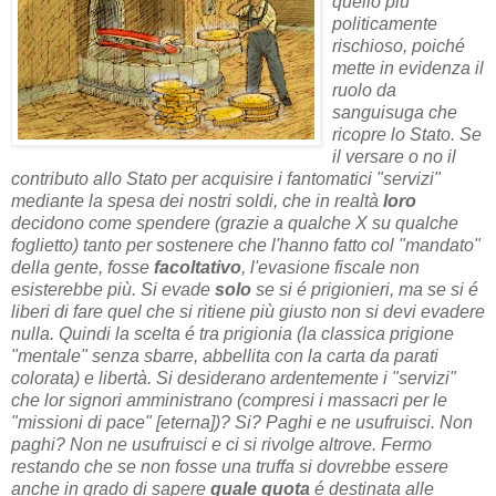
quello più
politicamente
rischioso, poiché
mette in evidenza il
ruolo da
sanguisuga che
ricopre lo Stato. Se
il versare o no il
contributo allo Stato per acquisire i fantomatici "servizi"
mediante la spesa dei nostri soldi, che in realtà
loro
decidono come spendere (grazie a qualche X su qualche
foglietto) tanto per sostenere che l'hanno fatto col "mandato"
della gente, fosse
facoltativo
, l'evasione fiscale non
esisterebbe più. Si evade
solo
se si é prigionieri, ma se si é
liberi di fare quel che si ritiene più giusto non si devi evadere
nulla. Quindi la scelta é tra prigionia (la classica prigione
"mentale" senza sbarre, abbellita con la carta da parati
colorata) e libertà.
Si desiderano ardentemente i "servizi"
che lor signori amministrano (compresi i massacri per le
"missioni di pace" [eterna])? Si? Paghi e ne usufruisci. Non
paghi? Non ne usufruisci e ci si rivolge altrove. Fermo
restando che se non fosse una truffa si dovrebbe essere
anche in grado di sapere
quale quota
é destinata alle