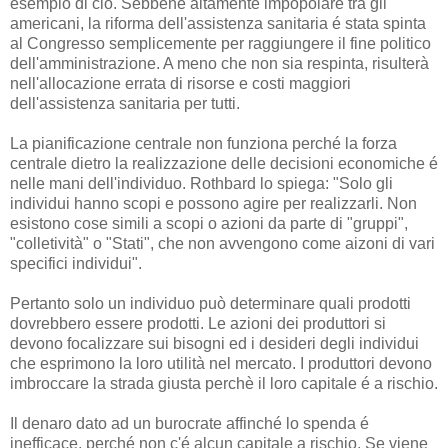
esempio di ciò. Sebbene altamente impopolare tra gli
americani, la riforma dell'assistenza sanitaria é stata spinta
al Congresso semplicemente per raggiungere il fine politico
dell'amministrazione. A meno che non sia respinta, risulterà
nell'allocazione errata di risorse e costi maggiori
dell'assistenza sanitaria per tutti.
La pianificazione centrale non funziona perché la forza
centrale dietro la realizzazione delle decisioni economiche é
nelle mani dell'individuo. Rothbard lo spiega: "Solo gli
individui hanno scopi e possono agire per realizzarli. Non
esistono cose simili a scopi o azioni da parte di "gruppi",
"colletività" o "Stati", che non avvengono come aizoni di vari
specifici individui".
Pertanto solo un individuo può determinare quali prodotti
dovrebbero essere prodotti. Le azioni dei produttori si
devono focalizzare sui bisogni ed i desideri degli individui
che esprimono la loro utilità nel mercato. I produttori devono
imbroccare la strada giusta perchè il loro capitale é a rischio.
Il denaro dato ad un burocrate affinché lo spenda é
inefficace, perché non c'é alcun capitale a rischio. Se viene