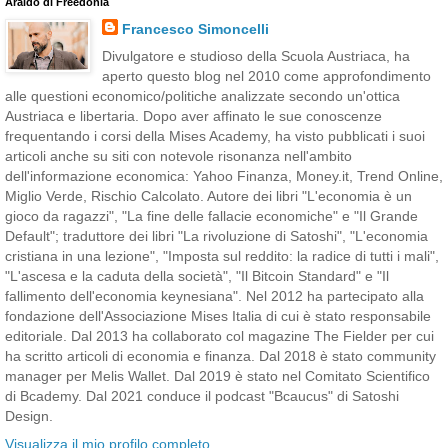
Araldo di Freedonia
Francesco Simoncelli
Divulgatore e studioso della Scuola Austriaca, ha
aperto questo blog nel 2010 come approfondimento
alle questioni economico/politiche analizzate secondo un'ottica
Austriaca e libertaria. Dopo aver affinato le sue conoscenze
frequentando i corsi della Mises Academy, ha visto pubblicati i suoi
articoli anche su siti con notevole risonanza nell'ambito
dell'informazione economica: Yahoo Finanza, Money.it, Trend Online,
Miglio Verde, Rischio Calcolato. Autore dei libri "L'economia è un
gioco da ragazzi", "La fine delle fallacie economiche" e "Il Grande
Default"; traduttore dei libri "La rivoluzione di Satoshi", "L'economia
cristiana in una lezione", "Imposta sul reddito: la radice di tutti i mali",
"L'ascesa e la caduta della società", "Il Bitcoin Standard" e "Il
fallimento dell'economia keynesiana". Nel 2012 ha partecipato alla
fondazione dell'Associazione Mises Italia di cui è stato responsabile
editoriale. Dal 2013 ha collaborato col magazine The Fielder per cui
ha scritto articoli di economia e finanza. Dal 2018 è stato community
manager per Melis Wallet. Dal 2019 è stato nel Comitato Scientifico
di Bcademy. Dal 2021 conduce il podcast "Bcaucus" di Satoshi
Design.
Visualizza il mio profilo completo