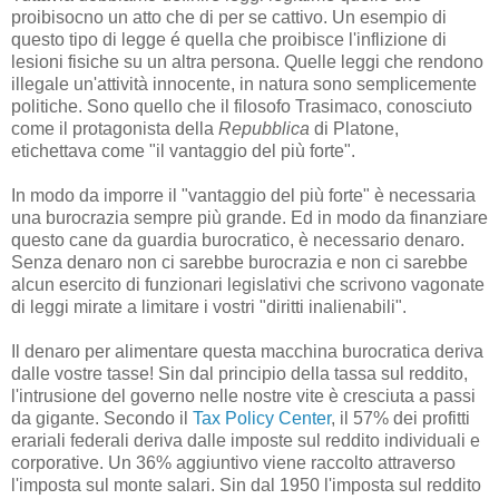
proibisocno un atto che di per se cattivo. Un esempio di
questo tipo di legge é quella che proibisce l'inflizione di
lesioni fisiche su un altra persona. Quelle leggi che rendono
illegale un'attività innocente, in natura sono semplicemente
politiche. Sono quello che il filosofo Trasimaco, conosciuto
come il protagonista della
Repubblica
di Platone,
etichettava come "il vantaggio del più forte".
In modo da imporre il "vantaggio del più forte" è necessaria
una burocrazia sempre più grande. Ed in modo da finanziare
questo cane da guardia burocratico, è necessario denaro.
Senza denaro non ci sarebbe burocrazia e non ci sarebbe
alcun esercito di funzionari legislativi che scrivono vagonate
di leggi mirate a limitare i vostri "diritti inalienabili".
Il denaro per alimentare questa macchina burocratica deriva
dalle vostre tasse! Sin dal principio della tassa sul reddito,
l'intrusione del governo nelle nostre vite è cresciuta a passi
da gigante. Secondo il
Tax Policy Center
, il 57% dei profitti
erariali federali deriva dalle imposte sul reddito individuali e
corporative. Un 36% aggiuntivo viene raccolto attraverso
l'imposta sul monte salari. Sin dal 1950 l'imposta sul reddito