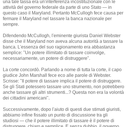
una tale tassa era un'interferenza incostituzionale con le
attività del governo federale da parte di uno Stato — in
questo caso il Maryland. Pertanto McCullogh fece causa per
fermare il Maryland nel tassare la banca nazionale per
sempre.
Difendendo McCullogh, l'eminente giurista Daniel Webster
disse che il Maryland non aveva alcuna autorità a tassare la
banca. L'essenza del suo ragionamento era abbastanza
semplice: "Un potere illimitato di tassare coinvolge,
necessariamente, un potere di distruggere".
La corte concordò. Parlando a nome di tutta la corte, il capo
giudice John Marshall fece eco alle parole di Webster.
Scrisse: "Il potere di tassare implica il potere di distruggere.
Se gli Stati potessero tassare uno strumento, non potrebbero
anche tassare gli altri strumenti...? Questa non era la volontà
dei cittadini americani".
Successivamente, dopo l'aiuto di questi due stimati giuristi,
abbiamo infine fissato un punto di discussione tra gli
studiosi — che il potere illimitato di tassare è il potere di
distruggere, chiaro e semplice. E senza dubbio, il governo