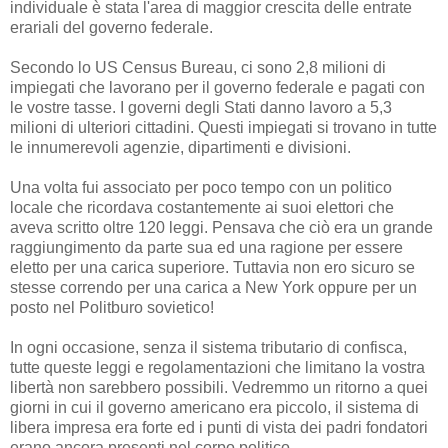
individuale è stata l'area di maggior crescita delle entrate
erariali del governo federale.
Secondo lo US Census Bureau, ci sono 2,8 milioni di
impiegati che lavorano per il governo federale e pagati con
le vostre tasse. I governi degli Stati danno lavoro a 5,3
milioni di ulteriori cittadini. Questi impiegati si trovano in tutte
le innumerevoli agenzie, dipartimenti e divisioni.
Una volta fui associato per poco tempo con un politico
locale che ricordava costantemente ai suoi elettori che
aveva scritto oltre 120 leggi. Pensava che ciò era un grande
raggiungimento da parte sua ed una ragione per essere
eletto per una carica superiore. Tuttavia non ero sicuro se
stesse correndo per una carica a New York oppure per un
posto nel Politburo sovietico!
In ogni occasione, senza il sistema tributario di confisca,
tutte queste leggi e regolamentazioni che limitano la vostra
libertà non sarebbero possibili. Vedremmo un ritorno a quei
giorni in cui il governo americano era piccolo, il sistema di
libera impresa era forte ed i punti di vista dei padri fondatori
erano ancora presenti nel corpo politico.