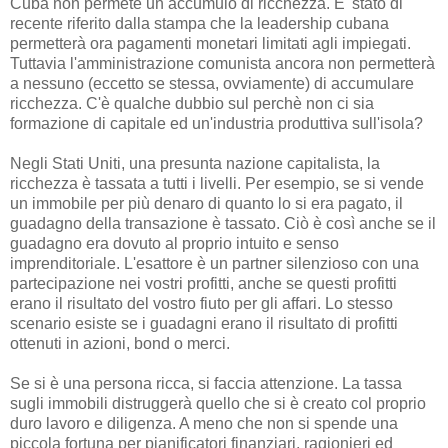
Cuba non permete un accumulo di ricchezza. E' stato di
recente riferito dalla stampa che la leadership cubana
permetterà ora pagamenti monetari limitati agli impiegati.
Tuttavia l'amministrazione comunista ancora non permetterà
a nessuno (eccetto se stessa, ovviamente) di accumulare
ricchezza. C'è qualche dubbio sul perchè non ci sia
formazione di capitale ed un'industria produttiva sull'isola?
Negli Stati Uniti, una presunta nazione capitalista, la
ricchezza è tassata a tutti i livelli. Per esempio, se si vende
un immobile per più denaro di quanto lo si era pagato, il
guadagno della transazione è tassato. Ciò è così anche se il
guadagno era dovuto al proprio intuito e senso
imprenditoriale. L'esattore è un partner silenzioso con una
partecipazione nei vostri profitti, anche se questi profitti
erano il risultato del vostro fiuto per gli affari. Lo stesso
scenario esiste se i guadagni erano il risultato di profitti
ottenuti in azioni, bond o merci.
Se si è una persona ricca, si faccia attenzione. La tassa
sugli immobili distruggerà quello che si è creato col proprio
duro lavoro e diligenza. A meno che non si spende una
piccola fortuna per pianificatori finanziari, ragionieri ed