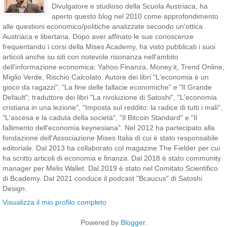
Divulgatore e studioso della Scuola Austriaca, ha
aperto questo blog nel 2010 come approfondimento
alle questioni economico/politiche analizzate secondo un'ottica
Austriaca e libertaria. Dopo aver affinato le sue conoscenze
frequentando i corsi della Mises Academy, ha visto pubblicati i suoi
articoli anche su siti con notevole risonanza nell'ambito
dell'informazione economica: Yahoo Finanza, Money.it, Trend Online,
Miglio Verde, Rischio Calcolato. Autore dei libri "L'economia è un
gioco da ragazzi", "La fine delle fallacie economiche" e "Il Grande
Default"; traduttore dei libri "La rivoluzione di Satoshi", "L'economia
cristiana in una lezione", "Imposta sul reddito: la radice di tutti i mali",
"L'ascesa e la caduta della società", "Il Bitcoin Standard" e "Il
fallimento dell'economia keynesiana". Nel 2012 ha partecipato alla
fondazione dell'Associazione Mises Italia di cui è stato responsabile
editoriale. Dal 2013 ha collaborato col magazine The Fielder per cui
ha scritto articoli di economia e finanza. Dal 2018 è stato community
manager per Melis Wallet. Dal 2019 è stato nel Comitato Scientifico
di Bcademy. Dal 2021 conduce il podcast "Bcaucus" di Satoshi
Design.
Visualizza il mio profilo completo
Powered by
Blogger
.