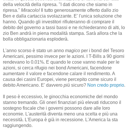
della velocità della ripresa. "I dati dicono che siamo in
ripresa."
Miracolo!
Il tutto generosamente offerto dallo zio
Ben e dalla cartaccia svolazzante. E' l'unica soluzione che
hanno. Quando gli investitori rifiuteranno di comprare il
debito del governo a tassi bassi e ne richiederanno di alti, lo
zio Ben andrà in piena modalità stampa. Sarà allora che la
bolla obbligazionaria esploderà.
L'anno scorso è stato un anno
magico
per i bond del Tesoro
Americani, pessimo invece per le azioni. I T-Bills a 90 giorni
rendevano lo 0.01%. E quando le cose vanno male per le
azioni, si cerca rifugio nei bond Americani, facendone
aumentare il valore e facendone calare il rendimento. A
causa dei casini Europei, viene percepito come sicuro il
debito Americano. E' davvero
più
sicuro?
Non credo proprio
.
Il peso è eccessivo, le ginocchia economiche del mondo
stanno tremando
.
Gli oneri finanziari
più elevati
riducono
il
sostegno fiscale
che i governi possono dare
alle loro
economie. L'austerità
diventa meno
una scelta
e più
una
necessità.
L'Europa è
già
in recessione.
L'America
la sta
raggiungendo
.