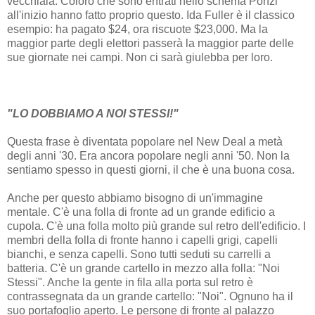
vecchiaia. Coloro che sono entrati nello schema Ponzi
all'inizio hanno fatto proprio questo. Ida Fuller è il classico
esempio: ha pagato $24, ora riscuote $23,000. Ma la
maggior parte degli elettori passerà la maggior parte delle
sue giornate nei campi. Non ci sarà giulebba per loro.
"LO DOBBIAMO A NOI STESSI!"
Questa frase è diventata popolare nel New Deal a metà
degli anni '30. Era ancora popolare negli anni '50. Non la
sentiamo spesso in questi giorni, il che è una buona cosa.
Anche per questo abbiamo bisogno di un'immagine
mentale. C'è una folla di fronte ad un grande edificio a
cupola. C'è una folla molto più grande sul retro dell'edificio. I
membri della folla di fronte hanno i capelli grigi, capelli
bianchi, e senza capelli. Sono tutti seduti su carrelli a
batteria. C'è un grande cartello in mezzo alla folla: "Noi
Stessi". Anche la gente in fila alla porta sul retro è
contrassegnata da un grande cartello: "Noi". Ognuno ha il
suo portafoglio aperto. Le persone di fronte al palazzo