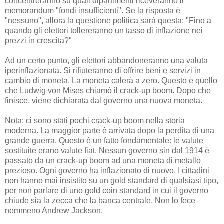
concentreranno su quali dipartimenti riceveranno il
memorandum "fondi insufficienti". Se la risposta è
"nessuno", allora la questione politica sarà questa: "Fino a
quando gli elettori tollereranno un tasso di inflazione nei
prezzi in crescita?"
Ad un certo punto, gli elettori abbandoneranno una valuta
iperinflazionata. Si rifiuteranno di offrire beni e servizi in
cambio di moneta. La moneta calerà a zero. Questo è quello
che Ludwig von Mises chiamò il crack-up boom. Dopo che
finisce, viene dichiarata dal governo una nuova moneta.
Nota: ci sono stati pochi crack-up boom nella storia
moderna. La maggior parte è arrivata dopo la perdita di una
grande guerra. Questo è un fatto fondamentale: le valute
sostituite erano valute fiat. Nessun governo sin dal 1914 è
passato da un crack-up boom ad una moneta di metallo
prezioso. Ogni governo ha inflazionato di nuovo. I cittadini
non hanno mai insistito su un gold standard di qualsiasi tipo,
per non parlare di uno gold coin standard in cui il governo
chiude sia la zecca che la banca centrale. Non lo fece
nemmeno Andrew Jackson.