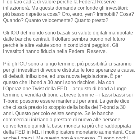
Il dollaro cadrà di valore perché la Federal Reserve
inflazionerà. Ma questa domanda confonde gli investitori:
più basso rispetto a cosa? Oro, euro, yen? Immobili? Cosa?
Quando? Quanto velocemente? Quanto presto?
Gli IOU del mondo sono basati su valute digitali manipolate
dalle banche centrali. Il dollaro sembra buono nel futuro
perché le altre valute sono in condizioni peggiori. Gli
investitori hanno fiducia nella Federal Reserve.
Più gli IOU sono a lungo termine, più possibilità ci saranno
per gli investitori di vedere distrutte le loro speranze a causa
di default, inflazione, ed una nuova legislazione. È per
questo che i bond a 30 anni sono rischiosi. Ma con
l'Operazione Twist della FED – acquisto di bond a lungo
termine e vendita di bond a breve termine – i tassi bassi sui
T-bond possono essere mantenuti per anni. La gente dice
che ci sarà presto lo scoppio della bolla dei T-bond a 30
anni. Questo pericolo esiste sempre. Se le banche
commerciali iniziano a prestare di nuovo alle persone,
convertendo quindi la base monetaria più che raddoppiata
della FED in M1, il moltiplicatore monetario aumenterà. Così
anche i prezzi. Ma questo non è successo. Ci sono pochi