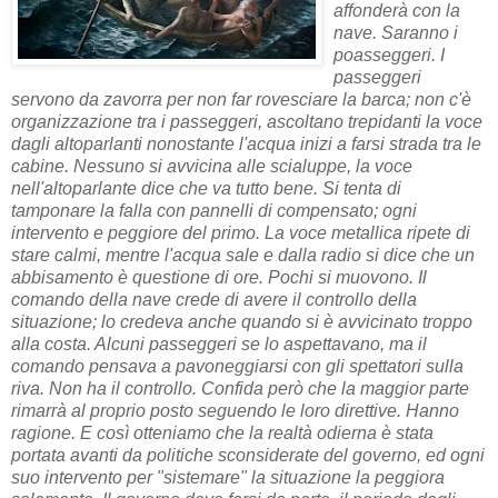
affonderà con la
nave. Saranno i
poasseggeri. I
passeggeri
servono da zavorra per non far rovesciare la barca; non c'è
organizzazione tra i passeggeri, ascoltano trepidanti la voce
dagli altoparlanti nonostante l'acqua inizi a farsi strada tra le
cabine. Nessuno si avvicina alle scialuppe, la voce
nell'altoparlante dice che va tutto bene. Si tenta di
tamponare la falla con pannelli di compensato; ogni
intervento e peggiore del primo. La voce metallica ripete di
stare calmi, mentre l'acqua sale e dalla radio si dice che un
abbisamento è questione di ore. Pochi si muovono. Il
comando della nave crede di avere il controllo della
situazione; lo credeva anche quando si è avvicinato troppo
alla costa. Alcuni passeggeri se lo aspettavano, ma il
comando pensava a pavoneggiarsi con gli spettatori sulla
riva. Non ha il controllo. Confida però che la maggior parte
rimarrà al proprio posto seguendo le loro direttive. Hanno
ragione. E così otteniamo che la realtà odierna è stata
portata avanti da politiche sconsiderate del governo, ed ogni
suo intervento per "sistemare" la situazione la peggiora