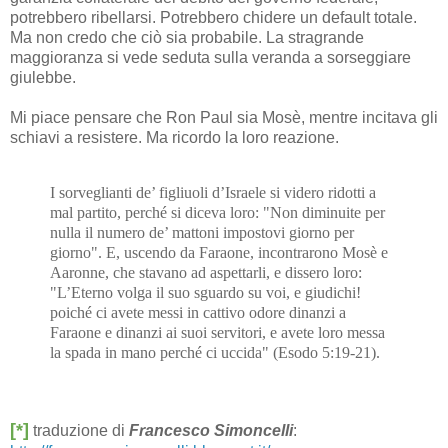
potrebbero ribellarsi. Potrebbero chidere un default totale.
Ma non credo che ciò sia probabile. La stragrande
maggioranza si vede seduta sulla veranda a sorseggiare
giulebbe.
Mi piace pensare che Ron Paul sia Mosè, mentre incitava gli
schiavi a resistere. Ma ricordo la loro reazione.
I sorveglianti de’ figliuoli d’Israele si videro ridotti a
mal partito, perché si diceva loro: "Non diminuite per
nulla il numero de’ mattoni impostovi giorno per
giorno". E, uscendo da Faraone, incontrarono Mosè e
Aaronne, che stavano ad aspettarli, e dissero loro:
"L’Eterno volga il suo sguardo su voi, e giudichi!
poiché ci avete messi in cattivo odore dinanzi a
Faraone e dinanzi ai suoi servitori, e avete loro messa
la spada in mano perché ci uccida" (Esodo 5:19-21).
[*]
traduzione di
Francesco Simoncelli
: