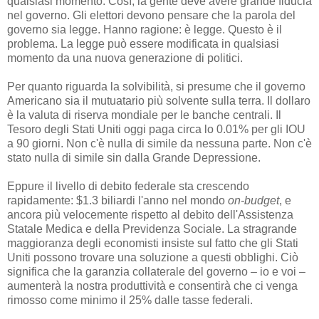
qualsiasi momento. Così, la gente deve avere grande fiducia
nel governo. Gli elettori devono pensare che la parola del
governo sia legge. Hanno ragione: è legge. Questo è il
problema. La legge può essere modificata in qualsiasi
momento da una nuova generazione di politici.
Per quanto riguarda la solvibilità, si presume che il governo
Americano sia il mutuatario più solvente sulla terra. Il dollaro
è la valuta di riserva mondiale per le banche centrali. Il
Tesoro degli Stati Uniti oggi paga circa lo 0.01% per gli IOU
a 90 giorni. Non c'è nulla di simile da nessuna parte. Non c'è
stato nulla di simile sin dalla Grande Depressione.
Eppure il livello di debito federale sta crescendo
rapidamente: $1.3 biliardi l'anno nel mondo
on-budget
, e
ancora più velocemente rispetto al debito dell'Assistenza
Statale Medica e della Previdenza Sociale. La stragrande
maggioranza degli economisti insiste sul fatto che gli Stati
Uniti possono trovare una soluzione a questi obblighi. Ciò
significa che la garanzia collaterale del governo – io e voi –
aumenterà la nostra produttività e consentirà che ci venga
rimosso come minimo il 25% dalle tasse federali.