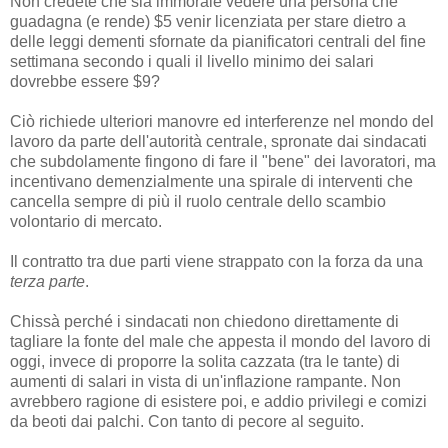
Non credete che sia immorale vedere una persona che
guadagna (e rende) $5 venir licenziata per stare dietro a
delle leggi dementi sfornate da pianificatori centrali del fine
settimana secondo i quali il livello minimo dei salari
dovrebbe essere $9?
Ciò richiede ulteriori manovre ed interferenze nel mondo del
lavoro da parte dell'autorità centrale, spronate dai sindacati
che subdolamente fingono di fare il "bene" dei lavoratori, ma
incentivano demenzialmente una spirale di interventi che
cancella sempre di più il ruolo centrale dello scambio
volontario di mercato.
Il contratto tra due parti viene strappato con la forza da una
terza parte
.
Chissà perché i sindacati non chiedono direttamente di
tagliare la fonte del male che appesta il mondo del lavoro di
oggi, invece di proporre la solita cazzata (tra le tante) di
aumenti di salari in vista di un'inflazione rampante. Non
avrebbero ragione di esistere poi, e addio privilegi e comizi
da beoti dai palchi. Con tanto di pecore al seguito.