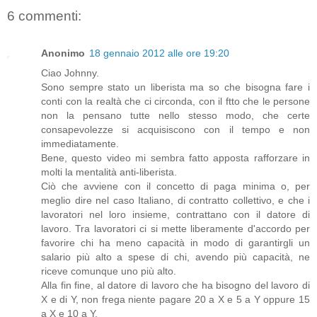
6 commenti:
Anonimo
18 gennaio 2012 alle ore 19:20
Ciao Johnny.
Sono sempre stato un liberista ma so che bisogna fare i
conti con la realtà che ci circonda, con il ftto che le persone
non la pensano tutte nello stesso modo, che certe
consapevolezze si acquisiscono con il tempo e non
immediatamente.
Bene, questo video mi sembra fatto apposta rafforzare in
molti la mentalità anti-liberista.
Ciò che avviene con il concetto di paga minima o, per
meglio dire nel caso Italiano, di contratto collettivo, e che i
lavoratori nel loro insieme, contrattano con il datore di
lavoro. Tra lavoratori ci si mette liberamente d'accordo per
favorire chi ha meno capacità in modo di garantirgli un
salario più alto a spese di chi, avendo più capacità, ne
riceve comunque uno più alto.
Alla fin fine, al datore di lavoro che ha bisogno del lavoro di
X e di Y, non frega niente pagare 20 a X e 5 a Y oppure 15
a X e 10 a Y.