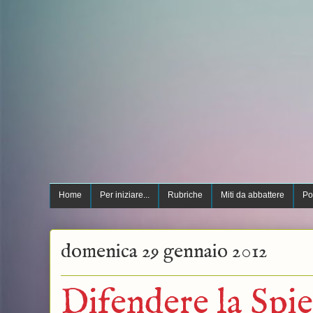
Home
Per iniziare...
Rubriche
Miti da abbattere
Po
domenica 29 gennaio 2012
Difendere la Spi