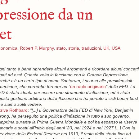
ressione da un
et
economica
,
Robert P. Murphy
,
stato
,
storia
,
traduzioni
,
UK
,
USA
ni tanto è bene riprendere alcuni argomenti e ricordare alcuni concetti
gati ad essi. Questa volta lo facciamo con la Grande Depressione.
rché c'è un certo tipo di nome Santorum, i ncorsa alle presidenziali
ericane, che vorrebbe tornare ad "
un ruolo originario
" della FED. La
D è stata ideata per essere uno strumento d'inflazione, ed è stata
esta gestione arbitraria dell'inflazione che ha portato a cicli boom-bust
e siamo soliti vedere.
crive Rothbard
:
"[...] Il Governatore della FED di New York, Benjamin
rong, ha perseguito una politica d'inflazione in tutto il suo governo,
pprima durante la Prima Guerra Mondiale e poi ha espanso le riserve
ncarie a scatti all'inizio degli anni '20, nel 1924 e nel 1927 [...] Con la
eazione della Federal Reserve nel 1913, il resto della storia fino ad