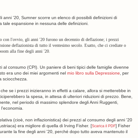
i anni '20, Sumner scorre un elenco di possibili definizioni di
a tale espansione in nessuna delle definizioni.
on l'ovvio, gli anni '20 furono un decennio di deflazione; i prezzi
sione deflazionista di tutto il ventesimo secolo. Esatto, che ci crediate o
boom alla fine degli anni '20.
zzi al consumo (CPI). Un paniere di beni tipici delle famiglie divenne
esto era uno dei miei argomenti nel
mio libro sulla Depressione
, per
na sciocchezza.
che se i prezzi inizieranno in effetti a calare, allora si metterebbe in
ciperebbero la spesa, in attesa di ulteriori riduzioni di prezzo. Bene,
mente, nel periodo di massimo splendore degli Anni Ruggenti,
e l'economia.
relativa (cioè, non inflazionistica) dei prezzi al consumo degli anni '20
striaca) era migliore di quella di Irving Fisher. [
] Fisher
Scarica il PDF
ante la fine degli anni '20, perché dopo tutto aveva mantenuto il