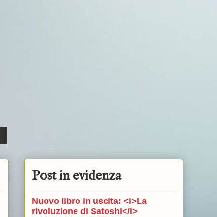
Post in evidenza
Nuovo libro in uscita: <i>La
rivoluzione di Satoshi</i>