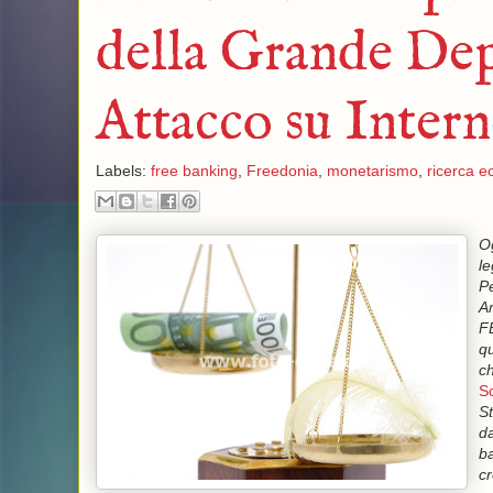
della Grande Dep
Attacco su Intern
Labels:
free banking
,
Freedonia
,
monetarismo
,
ricerca 
Og
le
Pe
Am
FE
qu
ch
S
St
da
ba
cr