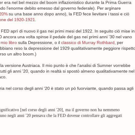
 era nel bel mezzo del boom inflazionistico durante la Prima Guerra
o l'enorme debito emesso dal governo federale). Per arginare
 20%
su una base anno dopo anno), la FED fece lievitare i tassi e ciò
one del 1920-1921
.
 FED aprì di nuovo il gas nei primi mesi del 1922. In seguito ciò mise in
D ancora una volta spinse il pedale del gas nei primi anni '30 nel vano
l
mio libro
sulla Depressione, o il
classico di Murray Rothbard
, per
biano reso la depressione del 1929 qualitativamente peggiore rispett
rso un altro boom.)
r la versione Austriaca. Il mio punto è che l'analisi di Sumner vorrebbe
utti gli anni '20, quando in realtà si spostò almeno qualitativamente nel
aco.
ria nel corso degli anni '20 è stato un pò fuorviante, quando passa agli
gnificativo [nel corso degli anni '20], ma il governo non ha nemmeno
uno negli anni '20 pensava che la FED dovesse controllare gli aggregati