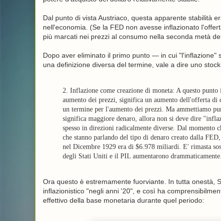
Dal punto di vista Austriaco, questa apparente stabilità e
nell'economia. (Se la FED non avesse inflazionato l'offert
più marcati nei prezzi al consumo nella seconda metà de
Dopo aver eliminato il primo punto — in cui "l'inflazione"
una definizione diversa del termine, vale a dire uno stoc
2. Inflazione come creazione di moneta: A questo punto i
aumento dei prezzi, significa un aumento dell'offerta di
un termine per l'aumento dei prezzi. Ma ammettiamo pure
significa maggiore denaro, allora non si deve dire "infl
spesso in direzioni radicalmente diverse. Dal momento c
che stanno parlando del tipo di denaro creato dalla FED,
nel Dicembre 1929 era di $6.978 miliardi. E' rimasta sos
degli Stati Uniti e il PIL aumentarono drammaticamente
Ora questo è estremamente fuorviante. In tutta onestà, 
inflazionistico "negli anni '20", e così ha comprensibilmen
effettivo della base monetaria durante quel periodo: