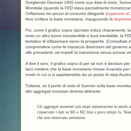
Scegliendo Gennaio 1920 come sua data di inizio, Sumner
Mondiale (quando la FED stava parzialmente monetizzand
l'inflazione nei prezzi al consumo dilagante (
superiore al
fece crollare la base monetaria, inaugurando la
depressi
Poi, come il grafico sopra riportato indica chiaramente, la
moto un altro boom insostenibile e bust inevitabile, la FE
tentativo di inflazionare verso la prosperità. (Consultate i
comprendere come le massicce distorsioni del governo ab
alle precedenti, ed impedì la transizione senza scosse ve
A dire il vero, il grafico sopra di per sé non è decisivo pe
farci credere che la base monetaria rimase invariata per t
modo in cui ci si aspetterebbe da un punto di vista Austri
Tuttavia, se il punto di vista di Sumner sulla base moneta
altri aggregati monetari diventa delirante:
Gli aggregati monetari più ampi aumentarono in modo si
conservato i dati su M1 e M2 fino a poco tempo fa. Ness
che non esistevano nemmeno.