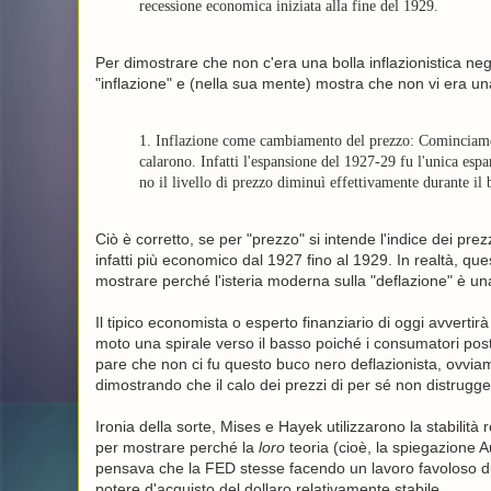
recessione economica iniziata alla fine del 1929.
Per dimostrare che non c'era una bolla inflazionistica negl
"inflazione" e (nella sua mente) mostra che non vi era un
1. Inflazione come cambiamento del prezzo: Cominciamo c
calarono. Infatti l'espansione del 1927-29 fu l'unica espan
no il livello di prezzo diminuì effettivamente durante il 
Ciò è corretto, se per "prezzo" si intende l'indice dei pre
infatti più economico dal 1927 fino al 1929. In realtà, qu
mostrare perché l'isteria moderna sulla "deflazione" è u
Il tipico economista o esperto finanziario di oggi avvertirà 
moto una spirale verso il basso poiché i consumatori posti
pare che non ci fu questo buco nero deflazionista, ovvia
dimostrando che il calo dei prezzi di per sé non distrugg
Ironia della sorte, Mises e Hayek utilizzarono la stabilità 
per mostrare perché la
loro
teoria (cioè, la spiegazione Au
pensava che la FED stesse facendo un lavoro favoloso dur
potere d'acquisto del dollaro relativamente stabile.