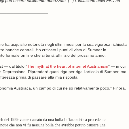
gi può essere facilmente abbozzato. [...] L'inflazione della FED ha
_____________________
ha acquisito notorietà negli ultimi mesi per la sua vigorosa richiesta
re banche centrali. Ho criticato i punti di vista di Sumner in
o formale on line che si terrà all'inizio del prossimo anno.
t — dal titolo "
The myth at the heart of internet Austrianism
" — in cui
e Depressione. Riprenderò quasi riga per riga l'articolo di Sumner, ma
 interezza prima di passare alla mia risposta.
conomia Austriaca, un campo di cui ne so relativamente poco." Finora,
rash del 1929 venne causato da una bolla inflazionistica precedente.
dunque che non vi fu nessuna bolla che avrebbe potuto causare una