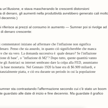
ra un'illusione, e stava mascherando le crescenti distorsioni
a di denaro, gli aumenti nella produttività avrebbero generato cali molt
l decennio.)
 si riferisce ai prezzi al consumo in aumento — Sumner poi si rivolge ad
k di denaro crescente:
 commentatori iniziano ad affermare che l'inflazione non significa
 denaro. Penso che sia assurdo, in quanto ciò significherebbe che manca
 che sia vero. La domanda successiva è: quale denaro? Se l'inflazione
azione di base", o "inflazione di M2"? Dopo tutto, queste quantità vanno
he gli Austriaci su internet sembrano dare la colpa alla FED, assumiamo
 la base monetaria. Nel Gennaio 1920 la base era di $6.909 miliardi, e
tanzialmente piatta, e ciò era durante un periodo in cui la popolazione
.
Sumner sta contrastando l'affermazione secondo cui c'è stato un boom
te guardato alle date di inizio e fine decennio. Ma guardate il grafico