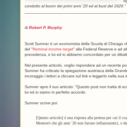
og
condotto al boom dei primi anni '20 ed al bust del 1929."
_____________________________________________
di
Robert P. Murphy
Scott Sumner è un economista della Scuola di Chicago che 
del "
Nominal income target
" alla Federal Reserve e ad alt
precedenza, e lui ed io abbiamo concordato per un dibattit
Nel presente articolo, voglio rispondere ad un recente pos
Sumner ha criticato la spiegazione austriaca della Grand
incoraggio i lettori a cliccare sul link e leggerlo nella sua
Sumner apre il suo articolo: "Questo post non tratta di e
lui ed io siamo in perfetto accordo.
Sumner scrive poi:
[Questo articolo] è una risposta alla pretesa per cui il c
Mostrerò che gli anni '20 non furono inflazionistici, e 