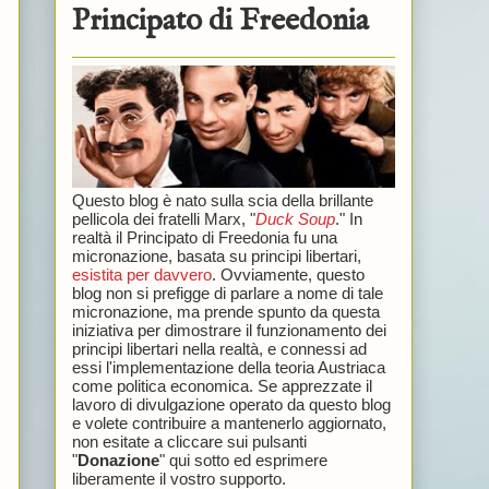
Principato di Freedonia
Questo blog è nato sulla scia della brillante
pellicola dei fratelli Marx, "
Duck Soup
." In
realtà il Principato di Freedonia fu una
micronazione, basata su principi libertari,
esistita per davvero
. Ovviamente, questo
blog non si prefigge di parlare a nome di tale
micronazione, ma prende spunto da questa
iniziativa per dimostrare il funzionamento dei
principi libertari nella realtà, e connessi ad
essi l'implementazione della teoria Austriaca
come politica economica. Se apprezzate il
lavoro di divulgazione operato da questo blog
e volete contribuire a mantenerlo aggiornato,
non esitate a cliccare sui pulsanti
"
Donazione
" qui sotto ed esprimere
liberamente il vostro supporto.