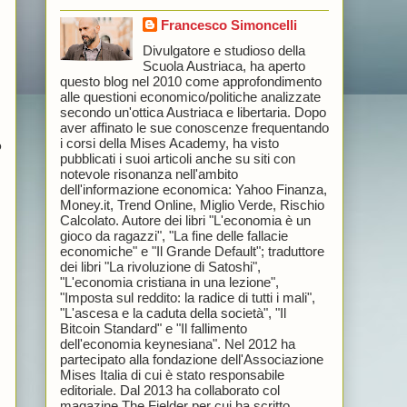
Francesco Simoncelli
Divulgatore e studioso della
Scuola Austriaca, ha aperto
questo blog nel 2010 come approfondimento
alle questioni economico/politiche analizzate
secondo un'ottica Austriaca e libertaria. Dopo
aver affinato le sue conoscenze frequentando
i corsi della Mises Academy, ha visto
o
pubblicati i suoi articoli anche su siti con
notevole risonanza nell'ambito
dell'informazione economica: Yahoo Finanza,
Money.it, Trend Online, Miglio Verde, Rischio
Calcolato. Autore dei libri "L'economia è un
gioco da ragazzi", "La fine delle fallacie
economiche" e "Il Grande Default"; traduttore
dei libri "La rivoluzione di Satoshi",
"L'economia cristiana in una lezione",
"Imposta sul reddito: la radice di tutti i mali",
"L'ascesa e la caduta della società", "Il
Bitcoin Standard" e "Il fallimento
dell'economia keynesiana". Nel 2012 ha
partecipato alla fondazione dell'Associazione
Mises Italia di cui è stato responsabile
editoriale. Dal 2013 ha collaborato col
magazine The Fielder per cui ha scritto