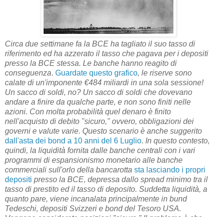
Circa due settimane fa la BCE ha tagliato il suo tasso di
riferimento ed ha azzerato il tasso che pagava per i depositi
presso la BCE stessa. Le banche hanno reagito di
conseguenza
.
Guardate questo grafico
, le riserve sono
calate di un'imponente €484 miliardi in una sola sessione!
Un sacco di soldi, no? Un sacco di soldi che dovevano
andare a finire da qualche parte, e non sono finiti nelle
azioni. Con molta probabilità quel denaro è finito
nell'acquisto di debito "sicuro," ovvero, obbligazioni dei
governi e valute varie. Questo scenario è anche suggerito
dall'asta dei bond a 10 anni del 6 Luglio
.
In questo contesto,
quindi, la liquidità fornita dalle banche centrali con i vari
programmi di espansionismo monetario alle banche
commerciali sull'orlo della bancarotta
sta lasciando i propri
depositi
presso la BCE, depressa dallo spread minimo tra il
tasso di prestito ed il tasso di deposito. Suddetta liquidità, a
quanto pare, viene incanalata principalmente in bund
Tedeschi, depositi Svizzeri e bond del Tesoro USA.