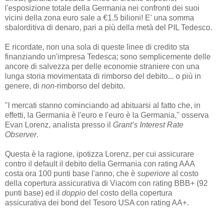
l'esposizione totale della Germania nei confronti dei suoi
vicini della zona euro sale a €1.5 bilioni! E' una somma
sbalorditiva di denaro, pari a più della metà del PIL Tedesco.
E ricordate, non una sola di queste linee di credito sta
finanziando un'impresa Tedesca; sono semplicemente delle
ancore di salvezza per delle economie straniere con una
lunga storia movimentata di rimborso del debito... o più in
genere, di
non
-rimborso del debito.
"I mercati stanno cominciando ad abituarsi al fatto che, in
effetti, la Germania è l'euro e l'euro è la Germania," osserva
Evan Lorenz, analista presso il
Grant’s Interest Rate
Observer
.
Questa è la ragione, ipotizza Lorenz, per cui assicurare
contro il default il debito della Germania con rating AAA
costa ora 100 punti base l'anno, che è
superiore
al costo
della copertura assicurativa di Viacom con rating BBB+ (92
punti base) ed il
doppio
del costo della copertura
assicurativa dei bond del Tesoro USA con rating AA+.