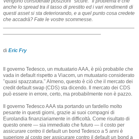
Vengono considerate posizioni "sicure." Il problema è che
anche lo spread tra il tasso di prestito ed i vari rendimenti di
questi asset si sta deteriorando, e a quel punto cosa credete
che accadrà? Fate le vostre scommesse.
_______________________________________________
___________________________________
di
Eric Fry
Il governo Tedesco, un mutuatario AAA, è più probabile che
vada in default rispetto a Viacom, un mutuatario considerato
"quasi spazzatura." Almeno, questo è ciò che il mercato dei
credit default swap (CDS) sta dicendo. Il mercato dei CDS
può essere in errore, certo, ma probabilmente non è pazzo.
Il governo Tedesco AAA sta portando un fardello molto
pesante in questi giorni, grazie ai suoi compagni di
Eurolandia finanziariamente in difficoltà. Come risultato di
questo onere — sia immediato che futuro — il costo per
assicurare contro il default un bond Tedesco a 5 anni è
superiore al costo per assicurare contro il default un bond a