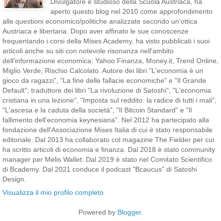
Divulgatore e studioso della Scuola Austriaca, ha
aperto questo blog nel 2010 come approfondimento
alle questioni economico/politiche analizzate secondo un'ottica
Austriaca e libertaria. Dopo aver affinato le sue conoscenze
frequentando i corsi della Mises Academy, ha visto pubblicati i suoi
articoli anche su siti con notevole risonanza nell'ambito
dell'informazione economica: Yahoo Finanza, Money.it, Trend Online,
Miglio Verde, Rischio Calcolato. Autore dei libri "L'economia è un
gioco da ragazzi", "La fine delle fallacie economiche" e "Il Grande
Default"; traduttore dei libri "La rivoluzione di Satoshi", "L'economia
cristiana in una lezione", "Imposta sul reddito: la radice di tutti i mali",
"L'ascesa e la caduta della società", "Il Bitcoin Standard" e "Il
fallimento dell'economia keynesiana". Nel 2012 ha partecipato alla
fondazione dell'Associazione Mises Italia di cui è stato responsabile
editoriale. Dal 2013 ha collaborato col magazine The Fielder per cui
ha scritto articoli di economia e finanza. Dal 2018 è stato community
manager per Melis Wallet. Dal 2019 è stato nel Comitato Scientifico
di Bcademy. Dal 2021 conduce il podcast "Bcaucus" di Satoshi
Design.
Visualizza il mio profilo completo
Powered by
Blogger
.