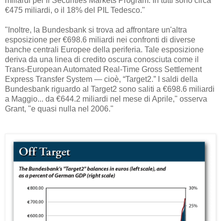
miliardi per il Securities Markets Program. In tutti sono circa
€475 miliardi, o il 18% del PIL Tedesco."
"Inoltre, la Bundesbank si trova ad affrontare un'altra
esposizione per €698.6 miliardi nei confronti di diverse
banche centrali Europee della periferia. Tale esposizione
deriva da una linea di credito oscura conosciuta come il
Trans-European Automated Real-Time Gross Settlement
Express Transfer System — cioè, “Target2.” I saldi della
Bundesbank riguardo al Target2 sono saliti a €698.6 miliardi
a Maggio... da €644.2 miliardi nel mese di Aprile," osserva
Grant, "e quasi nulla nel 2006."