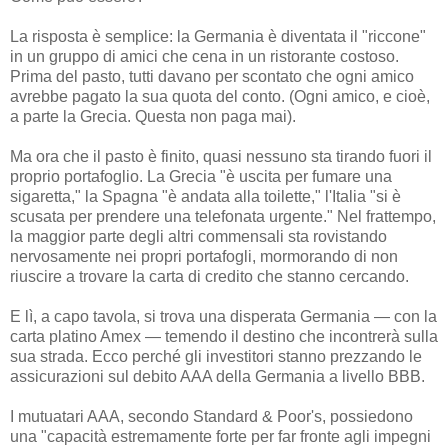
La risposta è semplice: la Germania è diventata il "riccone"
in un gruppo di amici che cena in un ristorante costoso.
Prima del pasto, tutti davano per scontato che ogni amico
avrebbe pagato la sua quota del conto. (Ogni amico, e cioè,
a parte la Grecia. Questa non paga mai).
Ma ora che il pasto è finito, quasi nessuno sta tirando fuori il
proprio portafoglio. La Grecia "è uscita per fumare una
sigaretta," la Spagna "è andata alla toilette," l'Italia "si è
scusata per prendere una telefonata urgente." Nel frattempo,
la maggior parte degli altri commensali sta rovistando
nervosamente nei propri portafogli, mormorando di non
riuscire a trovare la carta di credito che stanno cercando.
E lì, a capo tavola, si trova una disperata Germania — con la
carta platino Amex — temendo il destino che incontrerà sulla
sua strada. Ecco perché gli investitori stanno prezzando le
assicurazioni sul debito AAA della Germania a livello BBB.
I mutuatari AAA, secondo Standard & Poor's, possiedono
una "capacità estremamente forte per far fronte agli impegni