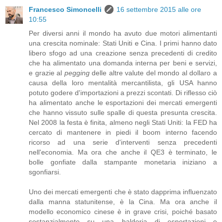
Francesco Simoncelli
16 settembre 2015 alle ore
10:55
Per diversi anni il mondo ha avuto due motori alimentanti
una crescita nominale: Stati Uniti e Cina. I primi hanno dato
libero sfogo ad una creazione senza precedenti di credito
che ha alimentato una domanda interna per beni e servizi,
e grazie al
pegging
delle altre valute del mondo al dollaro a
causa della loro mentalità mercantilista, gli USA hanno
potuto godere d'importazioni a prezzi scontati. Di riflesso ciò
ha alimentato anche le esportazioni dei mercati emergenti
che hanno vissuto sulle spalle di questa presunta crescita.
Nel 2008 la festa è finita, almeno negli Stati Uniti: la FED ha
cercato di mantenere in piedi il boom interno facendo
ricorso ad una serie d'interventi senza precedenti
nell'economia. Ma ora che anche il QE3 è terminato, le
bolle gonfiate dalla stampante monetaria iniziano a
sgonfiarsi.
Uno dei mercati emergenti che è stato dapprima influenzato
dalla manna statunitense, è la Cina. Ma ora anche il
modello economico cinese è in grave crisi, poiché basato
sostanzialmente su una baldoria di esportazioni e