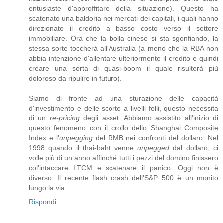
entusiaste d'approffitare della situazione). Questo ha
scatenato una baldoria nei mercati dei capitali, i quali hanno
direzionato il credito a basso costo verso il settore
immobiliare. Ora che la bolla cinese si sta sgonfiando, la
stessa sorte toccherà all'Australia (a meno che la RBA non
abbia intenzione d'allentare ulteriormente il credito e quindi
creare una sorta di quasi-boom il quale risulterà più
doloroso da ripulire in futuro).
Siamo di fronte ad una sturazione delle capacità
d'investimento e delle scorte a livelli folli, questo necessita
di un
re-pricing
degli asset. Abbiamo assistito all'inizio di
questo fenomeno con il crollo dello Shanghai Composite
Index e l'
unpegging
del RMB nei confronti del dollaro. Nel
1998 quando il thai-baht venne
unpegged
dal dollaro, ci
volle più di un anno affinché tutti i pezzi del domino finissero
col'intaccare LTCM e scatenare il panico. Oggi non è
diverso. Il recente flash crash dell'S&P 500 è un monito
lungo la via.
Rispondi