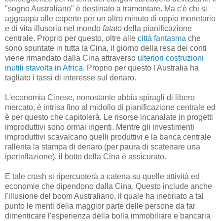
"sogno Australiano" è destinato a tramontare. Ma c'è chi si
aggrappa alle coperte per un altro minuto di oppio monetario
e di vita illusoria nel mondo
fatato
della pianificazione
centrale. Proprio per questo, oltre alle
città fantasma
che
sono spuntate in tutta la Cina, il giorno della resa dei conti
viene rimandato dalla Cina attraverso
ulteriori costruzioni
inutili stavolta in Africa
. Proprio per questo l'Australia ha
tagliato i tassi di interesse sul denaro.
L'economia Cinese, nonostante abbia spiragli di libero
mercato, è intrisa fino al midollo di pianificazione centrale ed
è per questo che capitolerà. Le risorse incanalate in progetti
improduttivi sono ormai ingenti. Mentre gli investimenti
improduttivi scavalcano quelli produttivi e la banca centrale
rallenta la stampa di denaro (per paura di scatenare una
iperinflazione), il botto della Cina è assicurato.
E tale crash si ripercuoterà a catena su quelle attività ed
economie che dipendono dalla Cina. Questo include anche
l'illusione del boom Australiano, il quale ha inebriato a tal
punto le menti della maggior parte delle persone da far
dimenticare l'esperienza della bolla immobiliare e bancaria