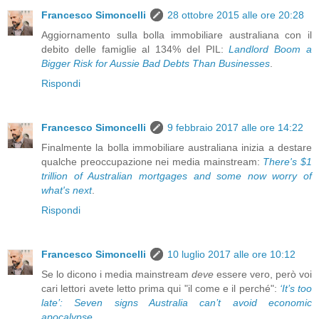
Francesco Simoncelli
28 ottobre 2015 alle ore 20:28
Aggiornamento sulla bolla immobiliare australiana con il
debito delle famiglie al 134% del PIL:
Landlord Boom a
Bigger Risk for Aussie Bad Debts Than Businesses
.
Rispondi
Francesco Simoncelli
9 febbraio 2017 alle ore 14:22
Finalmente la bolla immobiliare australiana inizia a destare
qualche preoccupazione nei media mainstream:
There's $1
trillion of Australian mortgages and some now worry of
what's next
.
Rispondi
Francesco Simoncelli
10 luglio 2017 alle ore 10:12
Se lo dicono i media mainstream
deve
essere vero, però voi
cari lettori avete letto prima qui "il come e il perché":
‘It’s too
late’: Seven signs Australia can’t avoid economic
apocalypse
.