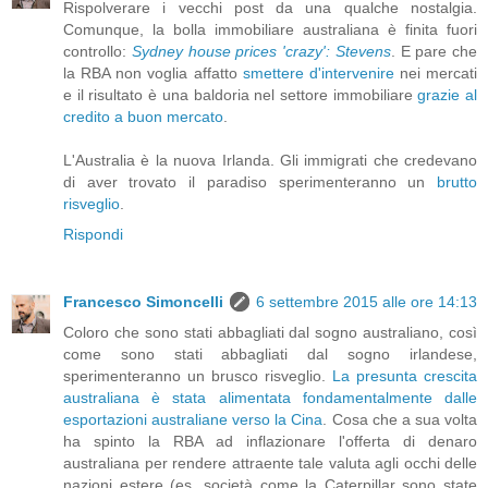
Rispolverare i vecchi post da una qualche nostalgia.
Comunque, la bolla immobiliare australiana è finita fuori
controllo:
Sydney house prices 'crazy': Stevens
. E pare che
la RBA non voglia affatto
smettere d'intervenire
nei mercati
e il risultato è una baldoria nel settore immobiliare
grazie al
credito a buon mercato
.
L'Australia è la nuova Irlanda. Gli immigrati che credevano
di aver trovato il paradiso sperimenteranno un
brutto
risveglio
.
Rispondi
Francesco Simoncelli
6 settembre 2015 alle ore 14:13
Coloro che sono stati abbagliati dal sogno australiano, così
come sono stati abbagliati dal sogno irlandese,
sperimenteranno un brusco risveglio.
La presunta crescita
australiana è stata alimentata fondamentalmente dalle
esportazioni australiane verso la Cina
. Cosa che a sua volta
ha spinto la RBA ad inflazionare l'offerta di denaro
australiana per rendere attraente tale valuta agli occhi delle
nazioni estere (es. società come la Caterpillar sono state