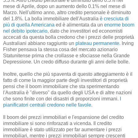
5.3%. Altro credito personale è diminuito dello 0.3% nel
mese di Aprile, dopo un aumento dello 0.1% nel mese di
Marzo. Nell'ultimo anno, altro credito personale è diminuito
del 1.8%. La bolla immobiliare dell'Australia
è cresciuta di
più di quella Americana
ed è alimentata da un
enorme boom
nel debito ipotecario
, dato che investitori ed economisti
accecati da questa bolla credono che i prezzi delle proprietà
Australiani abbiano raggiunto un
plateau permanente
. Irving
Fisher pensava la stessa cosa del mercato azionario
Statunitense prima che crollasse e sfociasse nella Grande
Depressione. Un credo diffuso durante gli anni delle bolle.
Inoltre, quello che più spaventa di questo atteggiamento è il
fatto di come la maggior parte degli investitori di proprietà
pensi che il boom immobiliare che sta sperimentando
l'Australia è "diverso" da quello degli USA e di altre nazioni
che sono finite con dei disastri di proporzioni immani.
I
pianificatori centrali credono nelle favole
.
Il boom dei prezzi immobiliari e l'espansione del credito
immobiliare si sono rinforazati a vicenda. Il credito
immobiliare è stato utilizzato per far aumentare i prezzi
immobiliari, mentre i prezzi immobiliari sempre crescenti