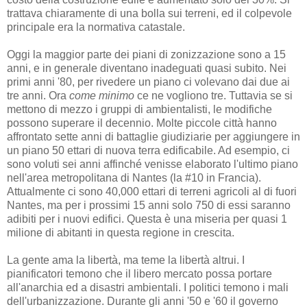
trattava chiaramente di una bolla sui terreni, ed il colpevole
principale era la normativa catastale.
Oggi la maggior parte dei piani di zonizzazione sono a 15
anni, e in generale diventano inadeguati quasi subito. Nei
primi anni '80, per rivedere un piano ci volevano dai due ai
tre anni. Ora
come minimo
ce ne vogliono tre. Tuttavia se si
mettono di mezzo i gruppi di ambientalisti, le modifiche
possono superare il decennio. Molte piccole città hanno
affrontato sette anni di battaglie giudiziarie per aggiungere in
un piano 50 ettari di nuova terra edificabile. Ad esempio, ci
sono voluti sei anni affinché venisse elaborato l'ultimo piano
nell'area metropolitana di Nantes (la #10 in Francia).
Attualmente ci sono 40,000 ettari di terreni agricoli al di fuori
Nantes, ma per i prossimi 15 anni solo 750 di essi saranno
adibiti per i nuovi edifici. Questa è una miseria per quasi 1
milione di abitanti in questa regione in crescita.
La gente ama la libertà, ma teme la libertà altrui. I
pianificatori temono che il libero mercato possa portare
all'anarchia ed a disastri ambientali. I politici temono i mali
dell'urbanizzazione. Durante gli anni '50 e '60 il governo