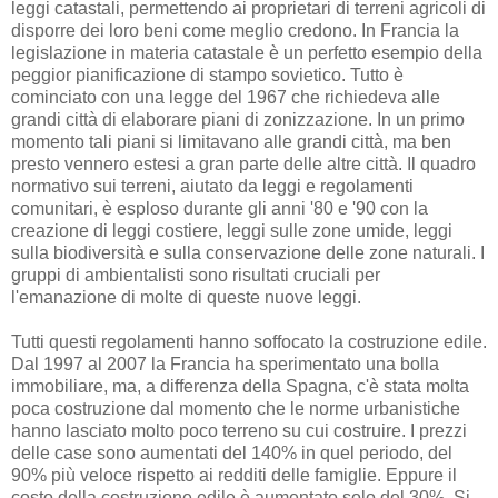
leggi catastali, permettendo ai proprietari di terreni agricoli di
disporre dei loro beni come meglio credono. In Francia la
legislazione in materia catastale è un perfetto esempio della
peggior pianificazione di stampo sovietico. Tutto è
cominciato con una legge del 1967 che richiedeva alle
grandi città di elaborare piani di zonizzazione. In un primo
momento tali piani si limitavano alle grandi città, ma ben
presto vennero estesi a gran parte delle altre città. Il quadro
normativo sui terreni, aiutato da leggi e regolamenti
comunitari, è esploso durante gli anni '80 e '90 con la
creazione di leggi costiere, leggi sulle zone umide, leggi
sulla biodiversità e sulla conservazione delle zone naturali. I
gruppi di ambientalisti sono risultati cruciali per
l'emanazione di molte di queste nuove leggi.
Tutti questi regolamenti hanno soffocato la costruzione edile.
Dal 1997 al 2007 la Francia ha sperimentato una bolla
immobiliare, ma, a differenza della Spagna, c'è stata molta
poca costruzione dal momento che le norme urbanistiche
hanno lasciato molto poco terreno su cui costruire. I prezzi
delle case sono aumentati del 140% in quel periodo, del
90% più veloce rispetto ai redditi delle famiglie. Eppure il
costo della costruzione edile è aumentato solo del 30%. Si