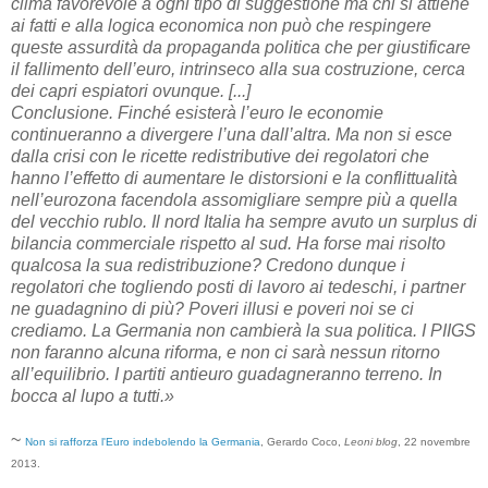
clima favorevole a ogni tipo di suggestione ma chi si attiene
ai fatti e alla logica economica non può che respingere
queste assurdità da propaganda politica che per giustificare
il fallimento dell’euro, intrinseco alla sua costruzione, cerca
dei capri espiatori ovunque. [...]
Conclusione. Finché esisterà l’euro le economie
continueranno a divergere l’una dall’altra. Ma non si esce
dalla crisi con le ricette redistributive dei regolatori che
hanno l’effetto di aumentare le distorsioni e la conflittualità
nell’eurozona facendola assomigliare sempre più a quella
del vecchio rublo. Il nord Italia ha sempre avuto un surplus di
bilancia commerciale rispetto al sud. Ha forse mai risolto
qualcosa la sua redistribuzione? Credono dunque i
regolatori che togliendo posti di lavoro ai tedeschi, i partner
ne guadagnino di più? Poveri illusi e poveri noi se ci
crediamo. La Germania non cambierà la sua politica. I PIIGS
non faranno alcuna riforma, e non ci sarà nessun ritorno
all’equilibrio. I partiti antieuro guadagneranno terreno. In
bocca al lupo a tutti.»
~
Non si rafforza l'Euro indebolendo la Germania
, Gerardo Coco,
Leoni blog
, 22 novembre
2013.
_______________________________________________