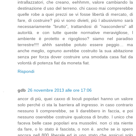
intrallazzatori, che creano, eehhmm, valore cambiando la
destinazione d uso del terreno. chi caxxo mai comprerebbe
quelle robe a quei prezzi se vi fosse libertà di mercato, di
fare, di costruire? più vi sono divieti, più l abusivismo sarà
necessariamente "brutto", trattandosi di "nascondersi" all
autorità. e con tutte queste normative meravigliose, l
ambiente è protetto e rigoglioso? siamo nel paradiso
terrestre!!!! ahhh sarebbe potuto essere peggio… ma
anche meglio, ognuno avrebbe costruito la sua abitazione
senza per forza dover costruire una smodata casa fiat da
volontà di potenza fiat da moneta fiat.
Rispondi
gdb
26 novembre 2013 alle ore 17:06
ancor di più, quei caxxo di loculi popolari hanno un valore
solo perché ci sta la barriera all ingresso. in caso contrario
nessuno li comprerebbe, se li darebbero in faccia, e poi
nessuno oserebbe costruire qualcosa di brutto. l unico che
faceva belle case popolari era mussolini. non ci sta niente
da fare, o lo stato è fascista, o non è. anche se io spero
ancora nell 800 liberale ed in uno stato che assicuri solo