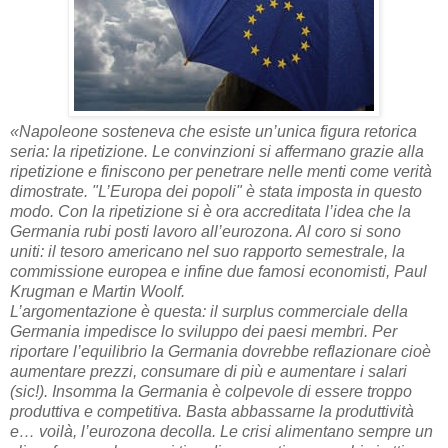
«Napoleone sosteneva che esiste un’unica figura retorica
seria: la ripetizione. Le convinzioni si affermano grazie alla
ripetizione e finiscono per penetrare nelle menti come verità
dimostrate. "L’Europa dei popoli" è stata imposta in questo
modo. Con la ripetizione si è ora accreditata l’idea che la
Germania rubi posti lavoro all’eurozona. Al coro si sono
uniti: il tesoro americano nel suo rapporto semestrale, la
commissione europea e infine due famosi economisti, Paul
Krugman e Martin Woolf.
L’argomentazione è questa: il surplus commerciale della
Germania impedisce lo sviluppo dei paesi membri. Per
riportare l’equilibrio la Germania dovrebbe reflazionare cioè
aumentare prezzi, consumare di più e aumentare i salari
(sic!). Insomma la Germania è colpevole di essere troppo
produttiva e competitiva. Basta abbassarne la produttività
e… voilà, l’eurozona decolla. Le crisi alimentano sempre un