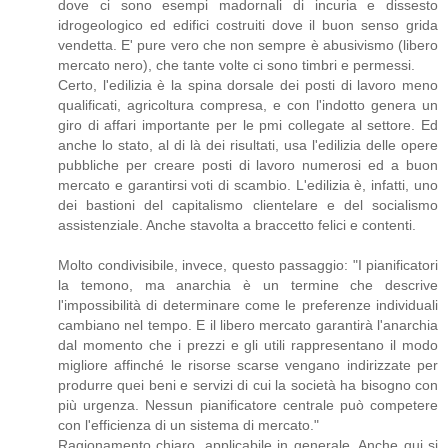
dove ci sono esempi madornali di incuria e dissesto
idrogeologico ed edifici costruiti dove il buon senso grida
vendetta. E' pure vero che non sempre è abusivismo (libero
mercato nero), che tante volte ci sono timbri e permessi.
Certo, l'edilizia è la spina dorsale dei posti di lavoro meno
qualificati, agricoltura compresa, e con l'indotto genera un
giro di affari importante per le pmi collegate al settore. Ed
anche lo stato, al di là dei risultati, usa l'edilizia delle opere
pubbliche per creare posti di lavoro numerosi ed a buon
mercato e garantirsi voti di scambio. L'edilizia è, infatti, uno
dei bastioni del capitalismo clientelare e del socialismo
assistenziale. Anche stavolta a braccetto felici e contenti.
Molto condivisibile, invece, questo passaggio: "I pianificatori
la temono, ma anarchia è un termine che descrive
l'impossibilità di determinare come le preferenze individuali
cambiano nel tempo. E il libero mercato garantirà l'anarchia
dal momento che i prezzi e gli utili rappresentano il modo
migliore affinché le risorse scarse vengano indirizzate per
produrre quei beni e servizi di cui la società ha bisogno con
più urgenza. Nessun pianificatore centrale può competere
con l'efficienza di un sistema di mercato."
Ragionamento chiaro, applicabile in generale. Anche qui si