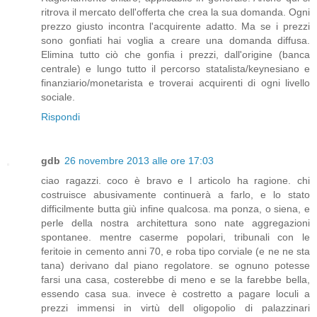
ritrova il mercato dell'offerta che crea la sua domanda. Ogni
prezzo giusto incontra l'acquirente adatto. Ma se i prezzi
sono gonfiati hai voglia a creare una domanda diffusa.
Elimina tutto ciò che gonfia i prezzi, dall'origine (banca
centrale) e lungo tutto il percorso statalista/keynesiano e
finanziario/monetarista e troverai acquirenti di ogni livello
sociale.
Rispondi
gdb
26 novembre 2013 alle ore 17:03
ciao ragazzi. coco è bravo e l articolo ha ragione. chi
costruisce abusivamente continuerà a farlo, e lo stato
difficilmente butta giù infine qualcosa. ma ponza, o siena, e
perle della nostra architettura sono nate aggregazioni
spontanee. mentre caserme popolari, tribunali con le
feritoie in cemento anni 70, e roba tipo corviale (e ne ne sta
tana) derivano dal piano regolatore. se ognuno potesse
farsi una casa, costerebbe di meno e se la farebbe bella,
essendo casa sua. invece è costretto a pagare loculi a
prezzi immensi in virtù dell oligopolio di palazzinari