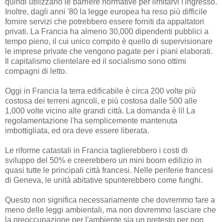
quindi utilizzano le barriere normative per limitarvi l'ingresso.
Inoltre, dagli anni '80 la legge europea ha reso più difficile
fornire servizi che potrebbero essere forniti da appaltatori
privati. La Francia ha almeno 30,000 dipendenti pubblici a
tempo pieno, il cui unico compito è quello di supervisionare
le imprese private che vengono pagate per i piani elaborati.
Il capitalismo clientelare ed il socialismo sono ottimi
compagni di letto.
Oggi in Francia la terra edificabile è circa 200 volte più
costosa dei terreni agricoli, e più costosa dalle 500 alle
1,000 volte vicino alle grandi città. La domanda è lì! La
regolamentazione l'ha semplicemente mantenuta
imbottigliata, ed ora deve essere liberata.
Le riforme catastali in Francia taglierebbero i costi di
sviluppo del 50% e creerebbero un mini boom edilizio in
quasi tutte le principali città francesi. Nelle periferie francesi
di Geneva, le unità abitative spunterebbero come funghi.
Questo non significa necessariamente che dovremmo fare a
meno delle leggi ambientali, ma non dovremmo lasciare che
la preoccupazione per l'ambiente sia un pretesto per non