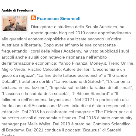
Araldo di Freedonia
Francesco Simoncelli
Divulgatore e studioso della Scuola Austriaca, ha
aperto questo blog nel 2010 come approfondimento
alle questioni economico/politiche analizzate secondo un'ottica
Austriaca e libertaria. Dopo aver affinato le sue conoscenze
frequentando i corsi della Mises Academy, ha visto pubblicati i suoi
articoli anche su siti con notevole risonanza nell'ambito
dell'informazione economica: Yahoo Finanza, Money.it, Trend Online,
Miglio Verde, Rischio Calcolato. Autore dei libri "L'economia è un
gioco da ragazzi", "La fine delle fallacie economiche" e "Il Grande
Default"; traduttore dei libri "La rivoluzione di Satoshi", "L'economia
cristiana in una lezione", "Imposta sul reddito: la radice di tutti i mali",
"L'ascesa e la caduta della società", "Il Bitcoin Standard" e "Il
fallimento dell'economia keynesiana". Nel 2012 ha partecipato alla
fondazione dell'Associazione Mises Italia di cui è stato responsabile
editoriale. Dal 2013 ha collaborato col magazine The Fielder per cui
ha scritto articoli di economia e finanza. Dal 2018 è stato community
manager per Melis Wallet. Dal 2019 è stato nel Comitato Scientifico
di Bcademy. Dal 2021 conduce il podcast "Bcaucus" di Satoshi