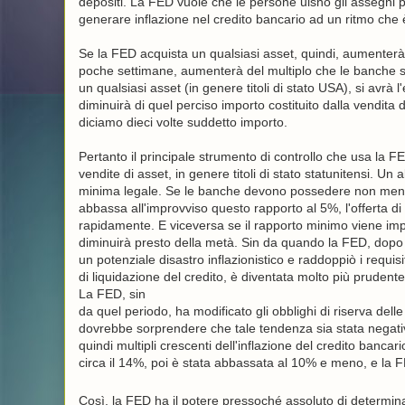
depositi. La FED vuole che le persone uisno gli assegni p
generare inflazione nel credito bancario ad un ritmo che è
Se la FED acquista un qualsiasi asset, quindi, aumenterà 
poche settimane, aumenterà del multiplo che le banche so
un qualsiasi asset (in genere titoli di stato USA), si avrà
diminuirà di quel perciso importo costituito dalla vendita 
diciamo dieci volte suddetto importo.
Pertanto il principale strumento di controllo che usa la F
vendite di asset, in genere titoli di stato statunitensi. Un
minima legale. Se le banche devono possedere non meno d
abbassa all'improvviso questo rapporto al 5%, l'offerta 
rapidamente. E viceversa se il rapporto minimo viene imp
diminuirà presto della metà. Sin da quando la FED, dopo a
un potenziale disastro inflazionistico e raddoppiò i requis
di liquidazione del credito, è diventata molto più prudente
La FED, sin
da quel periodo, ha modificato gli obblighi di riserva dell
dovrebbe sorprendere che tale tendenza sia stata negativ
quindi multipli crescenti dell'inflazione del credito bancar
circa il 14%, poi è stata abbassata al 10% e meno, e la F
Così, la FED ha il potere pressoché assoluto di determinar