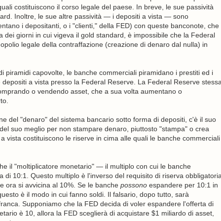
li costituiscono il corso legale del paese. In breve, le sue passività
. Inoltre, le sue altre passività — i depositi a vista — sono
sentano i depositanti, o i "clienti," della FED) con queste banconote, che
ei giorni in cui vigeva il gold standard, è impossibile che la Federal
olio legale della contraffazione (creazione di denaro dal nulla) in
 piramidi capovolte, le banche commerciali piramidano i prestiti ed i
te depositi a vista presso la Federal Reserve. La Federal Reserve stess
 comprando o vendendo asset, che a sua volta aumentano o
to.
ne del "denaro" del sistema bancario sotto forma di depositi, c'è il suo
del suo meglio per non stampare denaro, piuttosto "stampa" o crea
a vista costituiscono le riserve in cima alle quali le banche commerciali
l "moltiplicatore monetario" — il multiplo con cui le banche
di 10:1. Questo multiplo è l'inverso del requisito di riserva obbligatori
he ora si avvicina al 10%. Se le banche
possono
espandere per 10:1 in
esto è il modo in cui fanno soldi. Il falsario, dopo tutto, sarà
 franca. Supponiamo che la FED decida di voler espandere l'offerta di
tario è 10, allora la FED sceglierà di acquistare $1 miliardo di asset,