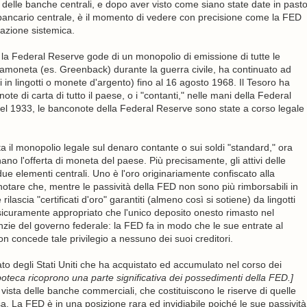
 delle banche centrali, e dopo aver visto come siano state date in past
e bancario centrale, è il momento di vedere con precisione come la FED
lazione sistemica.
la Federal Reserve gode di un monopolio di emissione di tutte le
tamoneta (es. Greenback) durante la guerra civile, ha continuato ad
i in lingotti o monete d'argento) fino al 16 agosto 1968. Il Tesoro ha
 di carta di tutto il paese, o i "contanti," nelle mani della Federal
el 1933, le banconote della Federal Reserve sono state a corso legale
 il monopolio legale sul denaro contante o sui soldi "standard," ora
o l'offerta di moneta del paese. Più precisamente, gli attivi delle
ue elementi centrali. Uno è l'oro originariamente confiscato alla
notare che, mentre le passività della FED non sono più rimborsabili in
lascia "certificati d'oro" garantiti (almeno così si sotiene) da lingotti
E' sicuramente appropriato che l'unico deposito onesto rimasto nel
ie del governo federale: la FED fa in modo che le sue entrate al
 concede tale privilegio a nessuno dei suoi creditori.
 stato degli Stati Uniti che ha acquistato ed accumulato nel corso dei
a ipoteca ricoprono una parte significativa dei possedimenti della FED.]
a vista delle banche commerciali, che costituiscono le riserve di quelle
. La FED è in una posizione rara ed invidiabile poiché le sue passività