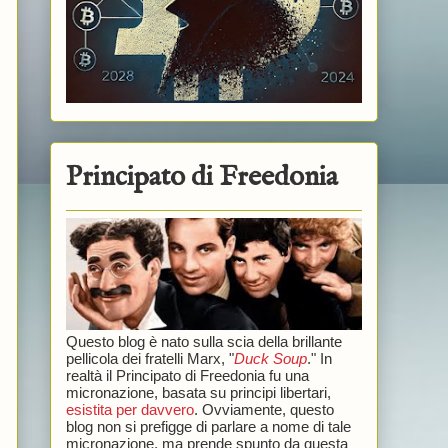
Principato di Freedonia
Questo blog è nato sulla scia della brillante
pellicola dei fratelli Marx, "
Duck Soup
." In
realtà il Principato di Freedonia fu una
micronazione, basata su principi libertari,
esistita per davvero
. Ovviamente, questo
blog non si prefigge di parlare a nome di tale
micronazione, ma prende spunto da questa