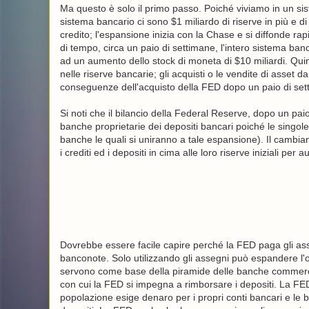
Ma questo è solo il primo passo. Poiché viviamo in un si
sistema bancario ci sono $1 miliardo di riserve in più e 
credito; l'espansione inizia con la Chase e si diffonde r
di tempo, circa un paio di settimane, l'intero sistema bancar
ad un aumento dello stock di moneta di $10 miliardi. Quindi 
nelle riserve bancarie; gli acquisti o le vendite di asset d
conseguenze dell'acquisto della FED dopo un paio di set
Si noti che il bilancio della Federal Reserve, dopo un pa
banche proprietarie dei depositi bancari poiché le singol
banche le quali si uniranno a tale espansione). Il cambi
i crediti ed i depositi in cima alle loro riserve iniziali per
Dovrebbe essere facile capire perché la FED paga gli a
banconote. Solo utilizzando gli assegni può espandere l'of
servono come base della piramide delle banche commercial
con cui la FED si impegna a rimborsare i depositi. La FE
popolazione esige denaro per i propri conti bancari e le 