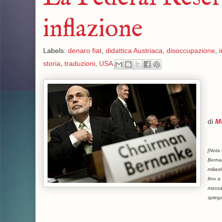
inflazione
Labels:
denaro fiat
,
didattica Austriaca
,
disoccupazione
,
storia
,
traduzioni
,
USA
di
M
[Nota 
Bernan
miliar
fino a
massa,
spiega