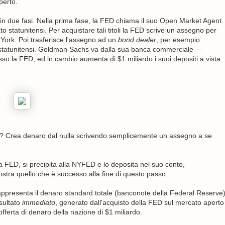
perto.
 in due fasi. Nella prima fase, la FED chiama il suo Open Market Agent
ato statunitensi. Per acquistare tali titoli la FED scrive un assegno per
York. Poi trasferisce l'assegno ad un
bond dealer
, per esempio
to statunitensi. Goldman Sachs va dalla sua banca commerciale —
 la FED, ed in cambio aumenta di $1 miliardo i suoi depositi a vista
ni? Crea denaro dal nulla scrivendo semplicemente un assegno a se
 FED, si precipita alla NYFED e lo deposita nel suo conto,
stra quello che è successo alla fine di questo passo.
appresenta il denaro standard totale (banconote della Federal Reserve
isultato
immediato
, generato dall'acquisto della FED sul mercato aperto
offerta di denaro della nazione di $1 miliardo.