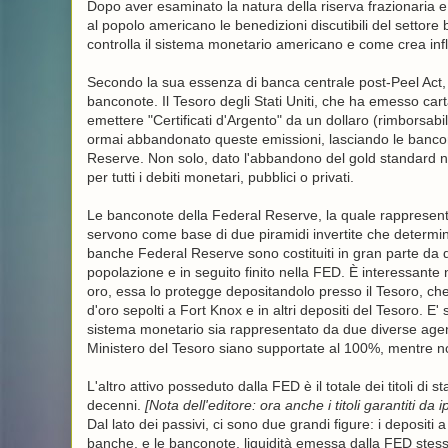
Dopo aver esaminato la natura della riserva frazionaria e
al popolo americano le benedizioni discutibili del settor
controlla il sistema monetario americano e come crea inf
Secondo la sua essenza di banca centrale post-Peel Act, 
banconote. Il Tesoro degli Stati Uniti, che ha emesso car
emettere "Certificati d'Argento" da un dollaro (rimborsabil
ormai abbandonato queste emissioni, lasciando le banconote
Reserve. Non solo, dato l'abbandono del gold standard n
per tutti i debiti monetari, pubblici o privati.
Le banconote della Federal Reserve, la quale rappresenta
servono come base di due piramidi invertite che determinan
banche Federal Reserve sono costituiti in gran parte da d
popolazione e in seguito finito nella FED. È interessante 
oro, essa lo protegge depositandolo presso il Tesoro, che ri
d'oro sepolti a Fort Knox e in altri depositi del Tesoro. 
sistema monetario sia rappresentato da due diverse agenz
Ministero del Tesoro siano supportate al 100%, mentre non
L'altro attivo posseduto dalla FED è il totale dei titoli di
decenni.
[Nota dell'editore: ora anche i titoli garantiti d
Dal lato dei passivi, ci sono due grandi figure: i depositi 
banche, e le banconote, liquidità emessa dalla FED stessa