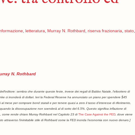
informazione
,
letteratura
,
Murray N. Rothbard
,
riserva frazionaria
,
stato
,
urray N. Rothbard
dell'editore: sembra che durante queste feste, invece dei regali di Babbo Natale, l'elicottero di
ke ci inonderà di dollari. Ieri la Federal Reserve ha annunciato un piano per spendere $45
di al mese per comprare bond statali e per tenere quasi a zero il tasso d'interesse di riferimento,
 quando la disoccupazione non scenderà al di sotto del 6.5%. Questo significa inflazione di
 come rende chiaro Murray Rothbard nel Capitolo 23 di
The Case Against the FED
, dove viene
to attraverso l'inimitabile stile di Rothbard come la FED inonda l'economia con nuovo denaro.]