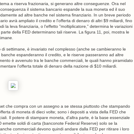
stema a riserva frazionaria, si generano altre conseguenze. Ora nel
di conseguenza il sistema bancario espande la sua moneta ed il suo
apidamente ad altre banche nel sistema finanziario. In un breve periodo
io avrà ampliato il credito e l'offerta di denaro di altri $9 miliardi, fino
la leva finanziaria, o l'effetto "moltiplicatore," determina le variazioni
a parte della FED determinano tali riserve. La figura 11, poi, mostra le
timane.
io di settimane, è invariato nel complesso (anche se cambieranno le
e banche espanderanno il credito, e le riserve passeranno ad altre
amento è avvenuto tra le banche commerciali, le quali hanno piramidato
 aumentare l'offerta totale di denaro della nazione di $10 miliardi.
sset che compra con un assegno a se stessa piuttosto che stampando
ferta di moneta di dieci volte; sono i depositi a vista della FED che
i. Il potere di stampare moneta, d'altra parte, è la base essenziale
D emette soldi di carta (banconote Federal Reserve) solo se la
banche commerciali devono quindi andare dalla FED per ritirare i loro