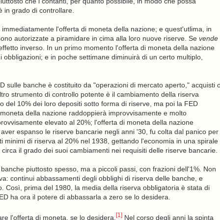
iuttosto che i contanti, per quanto possibile, in modo che possa
 in grado di controllare.
immediatamente l'offerta di moneta della nazione; e quest'utlima, in
no autorizzate a piramidare in cima alla loro nuove riserve. Se
vende
 l'effetto inverso. In un primo momento l'offerta di moneta della nazione
di obbligazioni; e in poche settimane diminuirà di un certo multiplo,
ED sulle banche è costituito da "operazioni di mercato aperto," acquisti 
 altro strumento di controllo potente è il cambiamento della riserva
el 10% dei loro depositi sotto forma di riserve, ma poi la FED
di moneta della nazione raddoppierà improvvisamente e molto
rovvisamente elevato al 20%; l'offerta di moneta della nazione
ver espanso le riserve bancarie negli anni '30, fu colta dal panico per
iti minimi di riserva al 20% nel 1938, gettando l'economia in una spirale
 circa il grado dei suoi cambiamenti nei requisiti delle riserve bancarie.
e banche piuttosto spesso, ma a piccoli passi, con frazioni dell'1%. Non
a: continui abbassamenti degli obblighi di riserva delle banche, e
io. Così, prima del 1980, la media della riserva obbligatoria è stata di
ED ha ora il potere di abbassarla a zero se lo desidera.
[1]
e l'offerta di moneta, se lo desidera.
Nel corso degli anni la spinta