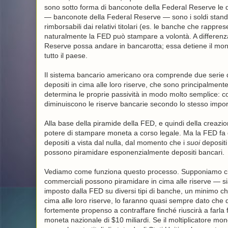
sono sotto forma di banconote della Federal Reserve le qua
— banconote della Federal Reserve — sono i soldi standard
rimborsabili dai relativi titolari (es. le banche che rappre
naturalmente la FED può stampare a volontà. A differenza d
Reserve possa andare in bancarotta; essa detiene il monop
tutto il paese.
Il sistema bancario americano ora comprende due serie di
depositi in cima alle loro riserve, che sono principalmen
determina le proprie passività in modo molto semplice:
diminuiscono le riserve bancarie secondo lo stesso impor
Alla base della piramide della FED, e quindi della creazio
potere di stampare moneta a corso legale. Ma la FED fa 
depositi a vista dal nulla, dal momento che i
suoi
depositi 
possono piramidare esponenzialmente depositi bancari.
Vediamo come funziona questo processo. Supponiamo che i
commerciali possono piramidare in cima alle riserve — sia 
imposto dalla FED su diversi tipi di banche, un minimo c
cima alle loro riserve, lo faranno quasi sempre dato che qu
fortemente propenso a contraffare finché riuscirà a farla
moneta nazionale di $10 miliardi. Se il moltiplicatore mone