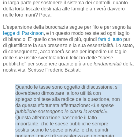
in larga parte per sostenere il sistema dei controlli, quanto
della torta fiscale destinata alle famiglie arriverà davvero
nelle loro mani? Poca.
L'espansione della burocrazia segue per filo e per segno la
legge di Parkinson
, e in questo modo resiste ad ogni taglio
di bilancio. E' quello che teme di più, quindi
farà di tutto
pur
di giustificare la sua presenza e la sua essenzialità. Lo stato,
di conseguenza, accamperà scuse per impedire un taglio
delle sue uscite sventolando il feticcio delle "spese
pubbliche" per sostenere quante più aree
fondamentali
della
nostra vita. Scrisse Frederic Bastiat:
Quando le tasse sono oggetto di discussione, si
dovrebbero dimostrare la loro utilità con
spiegazioni tese alla radice della questione, non
da questa sfortunata affermazione:
«Le spese
pubbliche sostengono le classi lavoratrici».
Questa affermazione nasconde il fatto
importante, che le spese pubbliche sempre
sostituiscono le spese private, e che quindi
portiamo i mezzi di sussistenza ad un operaio,