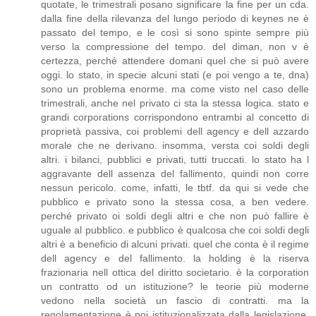
quotate, le trimestrali posano significare la fine per un cda.
dalla fine della rilevanza del lungo periodo di keynes ne è
passato del tempo, e le così si sono spinte sempre più
verso la compressione del tempo. del diman, non v è
certezza, perché attendere domani quel che si può avere
oggi. lo stato, in specie alcuni stati (e poi vengo a te, dna)
sono un problema enorme. ma come visto nel caso delle
trimestrali, anche nel privato ci sta la stessa logica. stato e
grandi corporations corrispondono entrambi al concetto di
proprietà passiva, coi problemi dell agency e dell azzardo
morale che ne derivano. insomma, versta coi soldi degli
altri. i bilanci, pubblici e privati, tutti truccati. lo stato ha l
aggravante dell assenza del fallimento, quindi non corre
nessun pericolo. come, infatti, le tbtf. da qui si vede che
pubblico e privato sono la stessa cosa, a ben vedere.
perché privato oi soldi degli altri e che non può fallire è
uguale al pubblico. e pubblico è qualcosa che coi soldi degli
altri è a beneficio di alcuni privati. quel che conta è il regime
dell agency e del fallimento. la holding è la riserva
frazionaria nell ottica del diritto societario. è la corporation
un contratto od un istituzione? le teorie più moderne
vedono nella società un fascio di contratti. ma la
regolamentazione è poi istituzionalizzata dalla legislazione.