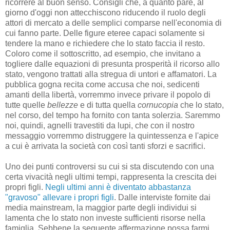
ricorrere al buon senso. Consigli che, a quanto pare, al
giorno d'oggi non attecchiscono riducendo il ruolo degli
attori di mercato a delle semplici comparse nell'economia di
cui fanno parte. Delle figure eteree capaci solamente si
tendere la mano e richiedere che lo stato faccia il resto.
Coloro come il sottoscritto, ad esempio, che invitano a
togliere dalle equazioni di presunta prosperità il ricorso allo
stato, vengono trattati alla stregua di untori e affamatori. La
pubblica gogna recita come accusa che noi, sedicenti
amanti della libertà, vorremmo invece privare il popolo di
tutte quelle
bellezze
e di tutta quella
cornucopia
che lo stato,
nel corso, del tempo ha fornito con tanta solerzia. Saremmo
noi, quindi, agnelli travestiti da lupi, che con il nostro
messaggio vorremmo distruggere la quintessenza e l'apice
a cui è arrivata la società con così tanti sforzi e sacrifici.
Uno dei punti controversi su cui si sta discutendo con una
certa vivacità negli ultimi tempi, rappresenta la crescita dei
propri figli.
Negli ultimi anni è diventato abbastanza
"gravoso" allevare i propri figli
. Dalle interviste fornite dai
media mainstream, la maggior parte degli individui si
lamenta che lo stato non investe sufficienti risorse nella
famiglia. Sebbene la seguente affermazione possa farmi