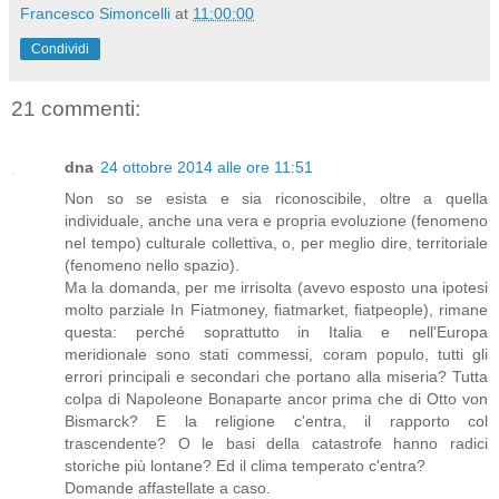
Francesco Simoncelli
at
11:00:00
Condividi
21 commenti:
dna
24 ottobre 2014 alle ore 11:51
Non so se esista e sia riconoscibile, oltre a quella
individuale, anche una vera e propria evoluzione (fenomeno
nel tempo) culturale collettiva, o, per meglio dire, territoriale
(fenomeno nello spazio).
Ma la domanda, per me irrisolta (avevo esposto una ipotesi
molto parziale In Fiatmoney, fiatmarket, fiatpeople), rimane
questa: perché soprattutto in Italia e nell'Europa
meridionale sono stati commessi, coram populo, tutti gli
errori principali e secondari che portano alla miseria? Tutta
colpa di Napoleone Bonaparte ancor prima che di Otto von
Bismarck? E la religione c'entra, il rapporto col
trascendente? O le basi della catastrofe hanno radici
storiche più lontane? Ed il clima temperato c'entra?
Domande affastellate a caso.