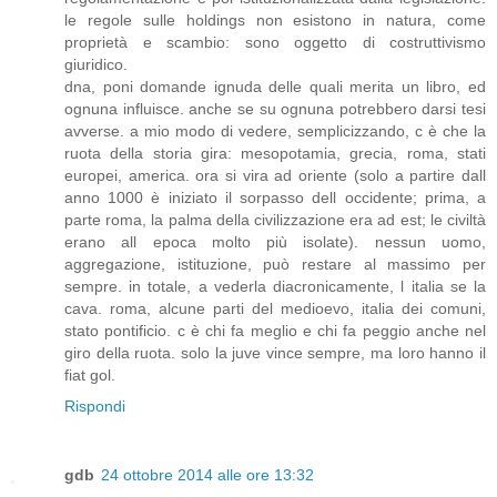
le regole sulle holdings non esistono in natura, come
proprietà e scambio: sono oggetto di costruttivismo
giuridico.
dna, poni domande ignuda delle quali merita un libro, ed
ognuna influisce. anche se su ognuna potrebbero darsi tesi
avverse. a mio modo di vedere, semplicizzando, c è che la
ruota della storia gira: mesopotamia, grecia, roma, stati
europei, america. ora si vira ad oriente (solo a partire dall
anno 1000 è iniziato il sorpasso dell occidente; prima, a
parte roma, la palma della civilizzazione era ad est; le civiltà
erano all epoca molto più isolate). nessun uomo,
aggregazione, istituzione, può restare al massimo per
sempre. in totale, a vederla diacronicamente, l italia se la
cava. roma, alcune parti del medioevo, italia dei comuni,
stato pontificio. c è chi fa meglio e chi fa peggio anche nel
giro della ruota. solo la juve vince sempre, ma loro hanno il
fiat gol.
Rispondi
gdb
24 ottobre 2014 alle ore 13:32