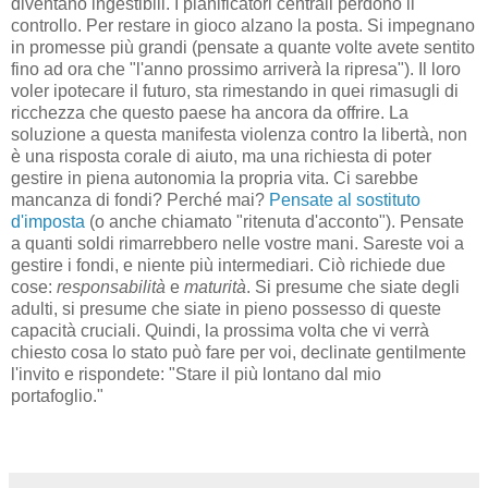
diventano ingestibili. I pianificatori centrali perdono il
controllo. Per restare in gioco alzano la posta. Si impegnano
in promesse più grandi (pensate a quante volte avete sentito
fino ad ora che "l'anno prossimo arriverà la ripresa"). Il loro
voler ipotecare il futuro, sta rimestando in quei rimasugli di
ricchezza che questo paese ha ancora da offrire. La
soluzione a questa manifesta violenza contro la libertà, non
è una risposta corale di aiuto, ma una richiesta di poter
gestire in piena autonomia la propria vita. Ci sarebbe
mancanza di fondi? Perché mai?
Pensate al sostituto
d'imposta
(o anche chiamato "ritenuta d'acconto"). Pensate
a quanti soldi rimarrebbero nelle vostre mani. Sareste voi a
gestire i fondi, e niente più intermediari. Ciò richiede due
cose:
responsabilità
e
maturità
. Si presume che siate degli
adulti, si presume che siate in pieno possesso di queste
capacità cruciali. Quindi, la prossima volta che vi verrà
chiesto cosa lo stato può fare per voi, declinate gentilmente
l'invito e rispondete: "Stare il più lontano dal mio
portafoglio."