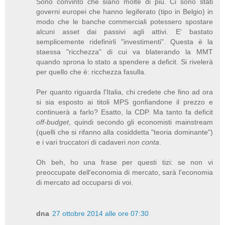
Sono convinto che siano molte di più. Ci sono stati
governi europei che hanno legiferato (tipo in Belgio) in
modo che le banche commerciali potessero spostare
alcuni asset dai passivi agli attivi. E' bastato
semplicemente ridefinirli "investimenti". Questa è la
staessa "ricchezza" di cui va blaterando la MMT
quando sprona lo stato a spendere a deficit. Si rivelerà
per quello che è: ricchezza fasulla.
Per quanto riguarda l'Italia, chi credete che fino ad ora
si sia esposto ai titoli MPS gonfiandone il prezzo e
continuerà a farlo? Esatto, la CDP. Ma tanto fa deficit
off-budget
, quindi secondo gli economisti mainstream
(quelli che si rifanno alla cosiddetta "teoria dominante")
e i vari truccatori di cadaveri
non conta
.
Oh beh, ho una frase per questi tizi: se non vi
preoccupate dell'economia di mercato, sarà l'economia
di mercato ad occuparsi di voi.
dna
27 ottobre 2014 alle ore 07:30