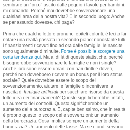
sembrare un "orco" uscito dalle peggiori favole per bambini,
mi domando: Perché mai dovrebbe sovvenzionare una
qualsiasi area della nostra vita? E in secondo luogo: Anche
se per assurdo dovesse, chi paga?
Prima che qualche lettore pronunci epiteti coloriti, è lecito far
notare una realtà passata in secondo piano: nonostante tutti
i finanziamenti ricevuti fino ad ora dalle famiglie, le nascite
sono ugualmente diminuite.
Forse è possibile scorgere una
certa tendenza qui
. Ma al di là di queste statistiche, perché
bisognerebbe sovvenzionare le famiglie e non i single?
Anche loro sono essere umani con pari diritti e doveri,
perché non dovrebbero ricevere un bonus per il loro status
sociale? Quale dovrebbe essere lo scopo del
sovvenzionamento, aiutare le famiglie o incentivare la
nascita di
famiglie artificiali
per succhiare risorse da questa
folle idea dei finanziamenti? Questo significherebbe, infatti,
un aumento dei controlli. Questo significherebbe un
aumento della burocrazia. E, capite benissimo, che in realtà
è proprio questo lo scopo delle sovvenzioni: un aumento
della burocrazia. Cosa implica sempre un aumento della
burocrazia? Un aumento delle tasse. Ma se i fondi servono