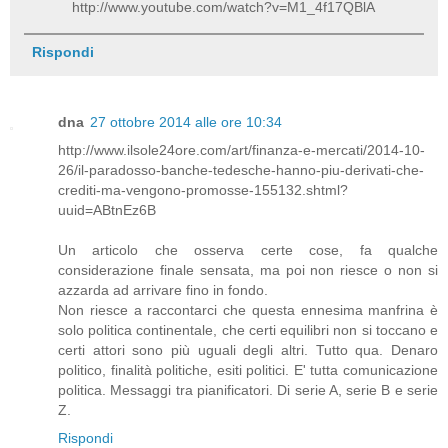
http://www.youtube.com/watch?v=M1_4f17QBlA
Rispondi
dna
27 ottobre 2014 alle ore 10:34
http://www.ilsole24ore.com/art/finanza-e-mercati/2014-10-
26/il-paradosso-banche-tedesche-hanno-piu-derivati-che-
crediti-ma-vengono-promosse-155132.shtml?
uuid=ABtnEz6B
Un articolo che osserva certe cose, fa qualche
considerazione finale sensata, ma poi non riesce o non si
azzarda ad arrivare fino in fondo.
Non riesce a raccontarci che questa ennesima manfrina è
solo politica continentale, che certi equilibri non si toccano e
certi attori sono più uguali degli altri. Tutto qua. Denaro
politico, finalità politiche, esiti politici. E' tutta comunicazione
politica. Messaggi tra pianificatori. Di serie A, serie B e serie
Z.
Rispondi