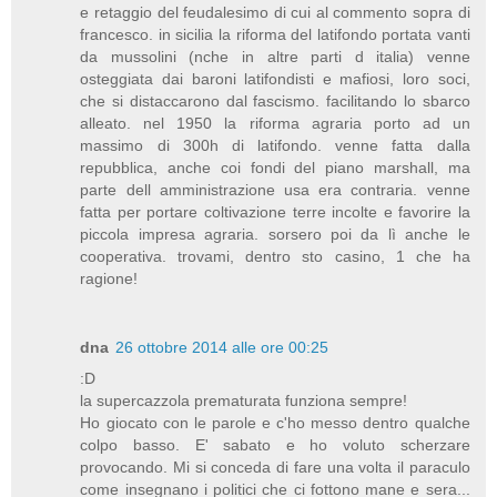
e retaggio del feudalesimo di cui al commento sopra di
francesco. in sicilia la riforma del latifondo portata vanti
da mussolini (nche in altre parti d italia) venne
osteggiata dai baroni latifondisti e mafiosi, loro soci,
che si distaccarono dal fascismo. facilitando lo sbarco
alleato. nel 1950 la riforma agraria porto ad un
massimo di 300h di latifondo. venne fatta dalla
repubblica, anche coi fondi del piano marshall, ma
parte dell amministrazione usa era contraria. venne
fatta per portare coltivazione terre incolte e favorire la
piccola impresa agraria. sorsero poi da lì anche le
cooperativa. trovami, dentro sto casino, 1 che ha
ragione!
dna
26 ottobre 2014 alle ore 00:25
:D
la supercazzola prematurata funziona sempre!
Ho giocato con le parole e c'ho messo dentro qualche
colpo basso. E' sabato e ho voluto scherzare
provocando. Mi si conceda di fare una volta il paraculo
come insegnano i politici che ci fottono mane e sera...