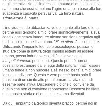
degli incentivi. Non ci interessa la natura di questi incentivi,
sappiamo che essi stimolano l'agire umano in base alla loro
suadenza e capacità persuasiva.
La loro natura
stimolatoria
è innata.
L'individuo cede abbastanza velocemente alla loro offerta,
perché essi tendono a migliorare significativamente la sua
condizione senza introdurre alcuna sanzione negativa agli
occhi di coloro che li valutano.
"E' un affare!"
, si suole dire.
Utilizzando l'impianto teorico prasseologico, possiamo
studiare come la natura degli impulsi esterni all'essere
umano, possa indurlo verso lidi felici e verso lidi
inaspettatamente
poco felici. Questo perché non ci
possiamo estraniare dalle leggi della natura; infatti l'essere
umano tende a non nuocere a sé stesso, bensì a migliorare
la sua condizione. Questo è vero perché basta solo il
pensiero di un simile atto per affermare la vita e quindi
esserne parte attiva. Discernere ciò che ci conviene da
quello che non ci conviene rappresenta l'essenza basilare
della nostra storia e di quello che siamo diventati.
Da qui l'impianto da teorico diventa pratico, perché noi in