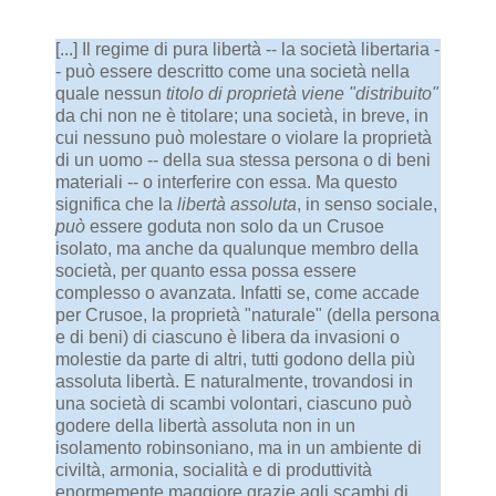
[...] Il regime di pura libertà -- la società libertaria -
- può essere descritto come una società nella
quale nessun
titolo di proprietà viene "distribuito"
da chi non ne è titolare; una società, in breve, in
cui nessuno può molestare o violare la proprietà
di un uomo -- della sua stessa persona o di beni
materiali -- o interferire con essa. Ma questo
significa che la
libertà assoluta
, in senso sociale,
può
essere goduta non solo da un Crusoe
isolato, ma anche da qualunque membro della
società, per quanto essa possa essere
complesso o avanzata. Infatti se, come accade
per Crusoe, la proprietà "naturale" (della persona
e di beni) di ciascuno è libera da invasioni o
molestie da parte di altri, tutti godono della più
assoluta libertà. E naturalmente, trovandosi in
una società di scambi volontari, ciascuno può
godere della libertà assoluta non in un
isolamento robinsoniano, ma in un ambiente di
civiltà, armonia, socialità e di produttività
enormemente maggiore grazie agli scambi di