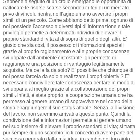
Sebbene a seguito di un crollo emergano le opportunità di
riallocare le risorse scarse secondo i criteri di un mercato
privo di vincoli, rientra nelll'agire umano avvertire i propri
simili di un pericolo. Come abbiamo detto prima, ognuno di
noi possiede l'accesso a diversi tipi di informazione e tale
privilegio permette a determinati individui di elevare il
proprio standard di vita al di sopra di quello degli altri. E'
giusto che sia così, il possesso di informazioni speciali
grazie al proprio ragionamento e alle proprie conoscenze
sviluppate dall'ambiente circostante, gli permette di
raggiungere una posizione di vantaggio legittimamente
acquisita. Ma ce la fa da solo? E' possibile che chiunque di
noi possa farcela da solo a realizzare i propri obiettivi? E'
necessario condividere tale conoscenza per fare in modo di
svilupparla al meglio grazie alla collaborazione dei propri
simili. Infatti, è stata proprio la cooperazione umana che ha
permesso al genere umano di sopravvivere nel corso della
storia e raggiungere il suo status attuale. Senza la divisione
del lavoro, non saremmo arrivati a questo punto. Quindi la
condivisione delle informazioni permette al genere umano
nel suo insieme di elevare il proprio standard di vita; si tratta
pur sempre di uno scambio: io ti concedo di avere parte del
successo generato dalla mia idea, in cambio del tuo aiuto.