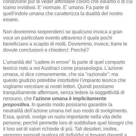
condizione pur di veder
affondare
coloro che odiamo o di cui
siamo invidiosi. E' normale. E' umano. Fa parte di
quell'indole umana che caratterizza la dualità del nostro
essere.
Non dovremmo sorprenderci se qualcuno invoca a gran
voce un particolare evento attraverso il quale pochi
beneficiano a scapito di molti. Dovremmo, invece, trarre le
dovute conclusioni e chiederci: Perché?
L'umanità del "cadere in errore" fa parte di quel comparto
teorico noto a noi Austriaci come prasseologia. L'azione
umana, si dice comunemente, che sia "razionale"; ma
questo giudizio potrebbe intorbidire l'impianto teorico che
vogliamo veicolare ai nostri lettori. Quindi possiamo
tranquillamente affermare, senza ledere la soggettività di
nessuno, che
l'azione umana è implicitamente
propositiva
.
In questo modo possiamo garantire la
neutralità dell'azione umana nel suo modo di svolgimento.
Essa, quindi, svolge un ruolo importante nella vita delle
persone, perché permette loro di soddisfare quei bisogni che
il loro set di valori richiede di più. Tali desideri, inoltre,
vengono spronati qualora gli individui si trovano davanti a