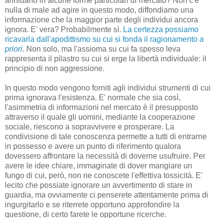
annidano in alcune forme particolari di mercato? Non c'è
nulla di male ad agire in questo modo, diffondiamo una
informazione che la maggior parte degli individui ancora
ignora. E' vera? Probabilmente sì.
La certezza possiamo
ricavarla dall'apodittismo su cui si fonda il ragionamento
a
priori
. Non solo, ma l'assioma su cui fa spesso leva
rappresenta il pilastro su cui si erge la libertà individuale: il
principio di non aggressione.
In questo modo vengono forniti agli individui strumenti di cui
prima ignorava l'esistenza. E' normale che sia così,
l'asimmetria di informazioni nel mercato è il presupposto
attraverso il quale gli uomini, mediante la cooperazione
sociale, riescono a sopravvivere e prosperare. La
condivisione di tale conoscenza permette a tutti di entrarne
in possesso e avere un punto di riferimento qualora
dovessero affrontare la necessità di doverne usufruire. Per
avere le idee chiare, immaginate di dover mangiare un
fungo di cui, però, non ne conoscete l'effettiva tossicità. E'
lecito che possiate ignorare un avvertimento di stare in
guardia, ma ovviamente ci penserete attentamente prima di
ingurgitarlo e se riterrete opportuno approfondire la
questione, di certo farete le opportune ricerche.