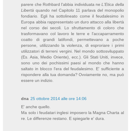
parere che Rothbard l'abbia individuata ne
L'Etica della
Libertà
quando nel Capitolo 11 parlava del monopolio
fondiario. Egli ha sottolineato come il feudalesimo in
Europa abbia rappresentato un duro attacco alla libertà
nel corso dei secoli. Lo sfruttamento di coloro che
trasformavano col lavoro le terre e l'accaparramento
coatto di grandi latifondi, permettevano a poche
persone, utilizzando la violenza, di esproriare i primi
utilizzatori di terreni vergini. Nel mondo sottosviluppato
(Es. Asia, Medio Oriente), ecc.). Gli Stati Uniti, invece,
sono uno dei pochissimi paesi al mondo che hanno
saltato in blocco l'era del feudalesimo. E' sufficiente a
rispondere alla tua domanda? Ovviamente no, ma può
essere un indizio.
dna
25 ottobre 2014 alle ore 14:06
E' anche quello.
Ma solo i feudatari inglesi imposero la Magna Charta al
re. Le differenze restano. E spiegarle e' dura.