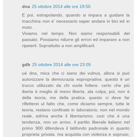
dna
25 ottobre 2014 alle ore 19:50
E poi, estrapolando, quando si impara a guidare la
macchina non e' necessario saper andare in bici ed in
moto.
Viviamo nel tempo. Non siamo responsabili del
passato. Possiamo ridurre gli errori ed imparare a non
ripeterli. Soprattutto a non amplificarli.
gdb
25 ottobre 2014 alle ore 23:05
ué dna, mica che ci siano dei vulnus, allora si può
autorizzare la democrazia espropriativa. questo è un
trucco utilizzato da chi vuole fottere. certo che più
iberta è meglio di meno liberta. ala colpa, poi, non è
della teoria, me della pratica. questo ci deve far
rifletterei ul fatto che, come diciamo sempre, tutte le
teoria, restano confinate in laboratorio, non nel mondo
reale, ed/ma anche il libertarismo. così che è una
tendenza, non un arrivo. il partito liberale italiano nel
primo 900 difendeva il latifondo padronale in quanto
proprieta privata. ma acquista con violenza e sopruso,