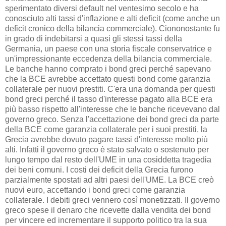
sperimentato diversi default nel ventesimo secolo e ha
conosciuto alti tassi d'inflazione e alti deficit (come anche un
deficit cronico della bilancia commerciale). Ciononostante fu
in grado di indebitarsi a quasi gli stessi tassi della
Germania, un paese con una storia fiscale conservatrice e
un'impressionante eccedenza della bilancia commerciale.
Le banche hanno comprato i bond greci perché sapevano
che la BCE avrebbe accettato questi bond come garanzia
collaterale per nuovi prestiti. C'era una domanda per questi
bond greci perché il tasso d'interesse pagato alla BCE era
più basso rispetto all'interesse che le banche ricevevano dal
governo greco. Senza l'accettazione dei bond greci da parte
della BCE come garanzia collaterale per i suoi prestiti, la
Grecia avrebbe dovuto pagare tassi d'interesse molto più
alti. Infatti il governo greco è stato salvato o sostenuto per
lungo tempo dal resto dell'UME in una cosiddetta tragedia
dei beni comuni. I costi dei deficit della Grecia furono
parzialmente spostati ad altri paesi dell'UME. La BCE creò
nuovi euro, accettando i bond greci come garanzia
collaterale. I debiti greci vennero così monetizzati. Il governo
greco spese il denaro che ricevette dalla vendita dei bond
per vincere ed incrementare il supporto politico tra la sua