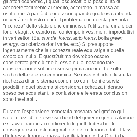
gli attori economici, i quali, assuefatti alla possibilità di
accedere facilmente al credito, accorrono in massa ad
usufruirne. A parità di condizioni, quando qualcosa abbonda
ne verrà rischiesto di più. Il problema con questa presunta
"riccheza" dello stato è che diminuisce l'utilità marginale dei
fondi elargiti, creando nel contempo investimenti improduttivi
in vari settori (Es.
stundet loans
,
auto loans
, bolla
green
energy
, cartolarizzazioni varie, ecc.) Si presuppone
ingenuamente che la ricchezza reale equivalga a quella
creata dal nulla. E quest?ultima dovrebbe essere
considerata per ciò che è, ossia nulla, basando tale
considerazione sul buon senso prima ancora che sullo
studio della scienza economica. Se invece di identificare la
ricchezza di un sistema economico con i beni e servizi
prodotti in quel sistema si considera ricchezza il denaro
speso per acquistarli, la confusione e le errate conclusioni
sono inevitabili.
Durante l'espansione monetaria mostrata nel grafico qui
sotto, i tassi d'interesse sui bond del governo greco calarono
e si avvicinarono ai rendimenti di quelli tedeschi. Di
conseguenza i costi marginali dei deficit furono ridotti. I tassi
d'interesse furono abbassati artificialmente. La Grecia ha