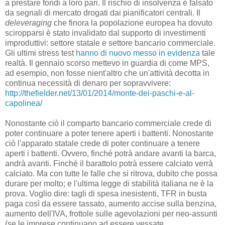
a prestare fondi a loro pari. Il rischio di insolvenza è falsato
da segnali di mercato drogati dai pianificatori centrali. Il
deleveraging
che finora la popolazione europea ha dovuto
sciropparsi è stato invalidato dal supporto di investimenti
improduttivi: settore statale e settore bancario commerciale.
Gli ultimi stress test
hanno di nuovo messo in evidenza
tale
realtà. Il gennaio scorso mettevo in guardia di come MPS,
ad esempio, non fosse nient'altro che un'attività decotta in
continua necessità di denaro per sopravvivere:
http://thefielder.net/13/01/2014/monte-dei-paschi-e-al-
capolinea/
Nonostante ciò il comparto bancario commerciale crede di
poter continuare a poter tenere aperti i battenti. Nonostante
ciò l'apparato statale crede di poter continuare a tenere
aperti i battenti. Ovvero, finché potrà andare avanti la barca,
andrà avanti. Finché il barattolo potrà essere calciato verrà
calciato. Ma con tutte le falle che si ritrova, dubito che possa
durare per molto; e l'ultima legge di stabilità italiana ne è la
prova. Voglio dire: tagli di spesa inesistenti, TFR in busta
paga così da essere tassato, aumento accise sulla benzina,
aumento dell'IVA, frottole sulle agevolazioni per neo-assunti
(se le imprese continuano ad essere vessate