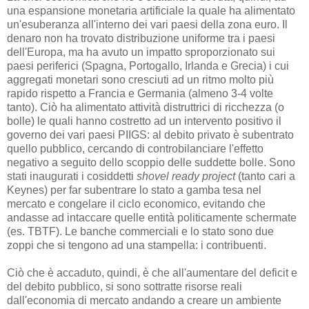
una espansione monetaria artificiale la quale ha alimentato
un'esuberanza all'interno dei vari paesi della zona euro. Il
denaro non ha trovato distribuzione uniforme tra i paesi
dell'Europa, ma ha avuto un impatto sproporzionato sui
paesi periferici (Spagna, Portogallo, Irlanda e Grecia) i cui
aggregati monetari sono cresciuti ad un ritmo molto più
rapido rispetto a Francia e Germania (almeno 3-4 volte
tanto). Ciò ha alimentato attività distruttrici di ricchezza (o
bolle) le quali hanno costretto ad un intervento positivo il
governo dei vari paesi PIIGS: al debito privato è subentrato
quello pubblico, cercando di controbilanciare l'effetto
negativo a seguito dello scoppio delle suddette bolle. Sono
stati inaugurati i cosiddetti
shovel ready project
(tanto cari a
Keynes) per far subentrare lo stato a gamba tesa nel
mercato e congelare il ciclo economico, evitando che
andasse ad intaccare quelle entità politicamente schermate
(es. TBTF). Le banche commerciali e lo stato sono due
zoppi che si tengono ad una stampella: i contribuenti.
Ciò che è accaduto, quindi, è che all'aumentare del deficit e
del debito pubblico, si sono sottratte risorse reali
dall'economia di mercato andando a creare un ambiente