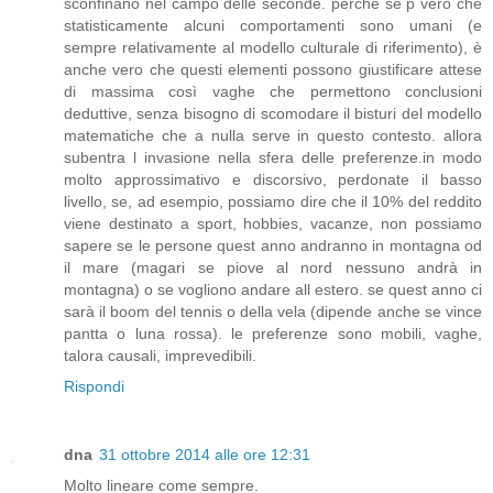
sconfinano nel campo delle seconde. perché se p vero che
statisticamente alcuni comportamenti sono umani (e
sempre relativamente al modello culturale di riferimento), è
anche vero che questi elementi possono giustificare attese
di massima così vaghe che permettono conclusioni
deduttive, senza bisogno di scomodare il bisturi del modello
matematiche che a nulla serve in questo contesto. allora
subentra l invasione nella sfera delle preferenze.in modo
molto approssimativo e discorsivo, perdonate il basso
livello, se, ad esempio, possiamo dire che il 10% del reddito
viene destinato a sport, hobbies, vacanze, non possiamo
sapere se le persone quest anno andranno in montagna od
il mare (magari se piove al nord nessuno andrà in
montagna) o se vogliono andare all estero. se quest anno ci
sarà il boom del tennis o della vela (dipende anche se vince
pantta o luna rossa). le preferenze sono mobili, vaghe,
talora causali, imprevedibili.
Rispondi
dna
31 ottobre 2014 alle ore 12:31
Molto lineare come sempre.