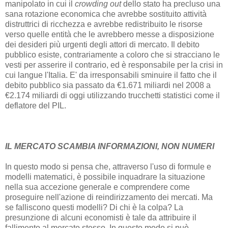
manipolato in cui il
crowding out
dello stato ha precluso una
sana rotazione economica che avrebbe sostituito attività
distruttrici di ricchezza e avrebbe redistribuito le risorse
verso quelle entità che le avrebbero messe a disposizione
dei desideri più urgenti degli attori di mercato. Il debito
pubblico esiste, contrariamente a coloro che si stracciano le
vesti per asserire il contrario, ed è responsabile per la crisi in
cui langue l'Italia. E' da irresponsabili sminuire il fatto che il
debito pubblico sia passato da €1.671 miliardi nel 2008 a
€2.174 miliardi di oggi utilizzando trucchetti statistici come il
deflatore del PIL.
IL MERCATO SCAMBIA INFORMAZIONI, NON NUMERI
In questo modo si pensa che, attraverso l'uso di formule e
modelli matematici, è possibile inquadrare la situazione
nella sua accezione generale e comprendere come
proseguire nell'azione di reindirizzamento dei mercati. Ma
se falliscono questi modelli? Di chi è la colpa? La
presunzione di alcuni economisti è tale da attribuire il
fallimento al mercato stesso. In questo modo si può