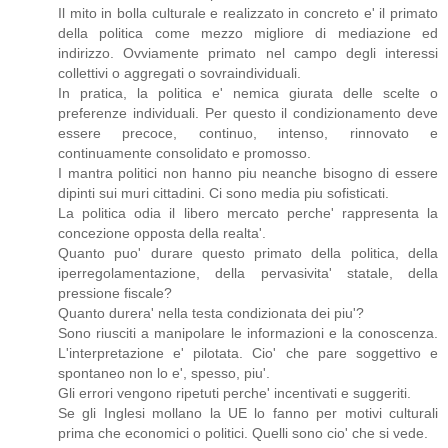
Il mito in bolla culturale e realizzato in concreto e' il primato
della politica come mezzo migliore di mediazione ed
indirizzo. Ovviamente primato nel campo degli interessi
collettivi o aggregati o sovraindividuali.
In pratica, la politica e' nemica giurata delle scelte o
preferenze individuali. Per questo il condizionamento deve
essere precoce, continuo, intenso, rinnovato e
continuamente consolidato e promosso.
I mantra politici non hanno piu neanche bisogno di essere
dipinti sui muri cittadini. Ci sono media piu sofisticati.
La politica odia il libero mercato perche' rappresenta la
concezione opposta della realta'.
Quanto puo' durare questo primato della politica, della
iperregolamentazione, della pervasivita' statale, della
pressione fiscale?
Quanto durera' nella testa condizionata dei piu'?
Sono riusciti a manipolare le informazioni e la conoscenza.
L'interpretazione e' pilotata. Cio' che pare soggettivo e
spontaneo non lo e', spesso, piu'.
Gli errori vengono ripetuti perche' incentivati e suggeriti.
Se gli Inglesi mollano la UE lo fanno per motivi culturali
prima che economici o politici. Quelli sono cio' che si vede.