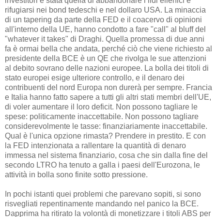
investitori è stata quella di abbandonare i lidi ellenici e
rifugiarsi nei bond tedeschi e nel dollaro USA. La minaccia
di un tapering da parte della FED e il coacervo di opinioni
all'interno della UE, hanno condotto a fare "call" al bluff del
"whatever it takes" di Draghi. Quella promessa di due anni
fa è ormai bella che andata, perché ciò che viene richiesto al
presidente della BCE è un QE che rivolga le sue attenzioni
al debito sovrano delle nazioni europee. La bolla dei titoli di
stato europei esige ulteriore controllo, e il denaro dei
contribuenti del nord Europa non durerà per sempre. Francia
e Italia hanno fatto sapere a tutti gli altri stati membri dell'UE,
di voler aumentare il loro deficit. Non possono tagliare le
spese: politicamente inaccettabile. Non possono tagliare
considerevolmente le tasse: finanziariamente inaccettabile.
Qual è l'unica opzione rimasta? Prendere in prestito. E con
la FED intenzionata a rallentare la quantità di denaro
immessa nel sistema finanziario, cosa che sin dalla fine del
secondo LTRO ha tenuto a galla i paesi dell'Eurozona, le
attività in bolla sono finite sotto pressione.
In pochi istanti quei problemi che parevano sopiti, si sono
risvegliati repentinamente mandando nel panico la BCE.
Dapprima ha ritirato la volontà di monetizzare i titoli ABS per