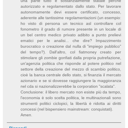
una parte tutto è sostanzialmente statale perché
autorizzato e regolamentato dallo stato. Per lavorare
autonomamente devi essere certificato, concesso,
aderente alle tantissime regolamentazioni (un esempio:
ho visto di persona un tecnico asl controllare col
fonometro il grado di rumore presente in un locale di
un bel centro medico privato adibito a punto prelievi
ematici per le analisi... che dire? Impazzimento
burocratico o creazione dal nulla di "impiego pubblico"
del tempo?). Dall'altro, col fiatmoney creato per
stimolare gli zombie gonfiati dalla propria putrefazione,
un'agenzia politica che risponde al potere politico nel
settore della creazione del mezzo di scambio politico,
cioè la banca centrale dello stato, si finanzia il mercato
azionario e se si dovesse raggiungere la maggioranza
nel cda si nazionalizzerebbe la corporation "scalata".
Conclusione: il libero mercato non esiste più da tempo,
l'economia è solo scelta politica, le multinazionali sono
strumenti politici ciclopici, la libertà è ridotta ai diritti
concessi (nel bispensiero mainstream: conquistati).
Amen.
Rispondi