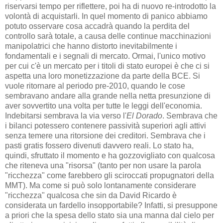
riservarsi tempo per riflettere, poi ha di nuovo re-introdotto la
volontà di acquistarli. In quel momento di panico abbiamo
potuto osservare cosa accadrà quando la perdita del
controllo sarà totale, a causa delle continue macchinazioni
manipolatrici che hanno distorto inevitabilmente i
fondamentali e i segnali di mercato. Ormai, l'unico motivo
per cui c'è un mercato per i titoli di stato europei è che ci si
aspetta una loro monetizzazione da parte della BCE. Si
vuole ritornare al periodo pre-2010, quando le cose
sembravano andare alla grande nella netta presunzione di
aver sovvertito una volta per tutte le leggi dell'economia.
Indebitarsi sembrava la via verso l'
El Dorado
. Sembrava che
i bilanci potessero contenere passività superiori agli attivi
senza temere una ritorsione dei creditori. Sembrava che i
pasti gratis fossero divenuti davvero reali. Lo stato ha,
quindi, sfruttato il momento e ha gozzovigliato con qualcosa
che riteneva una "risorsa" (tanto per non usare la parola
"ricchezza" come farebbero gli sciroccati propugnatori della
MMT). Ma come si può solo lontanamente considerare
"ricchezza" qualcosa che sin da David Ricardo è
considerata un fardello insopportabile? Infatti, si presuppone
a priori che la spesa dello stato sia una manna dal cielo per