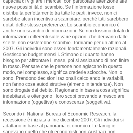
capacità di vigilare i mercati, con particolare attenzione alle
nuove possibilità di scambio. Se l’informazione fosse
distribuita perfettamente tra tutte le parti, invece, non ci
sarebbe alcun incentivo a scambiare, perché tutti sarebbero
dotati delle stesse preferenze. Lo scambio economico è
anche uno scambio di informazioni. Se non fossimo dotati di
informazioni differenti sulle varie opzioni che derivano dalle
scelte, non esisterebbe scambio. Torniamo per un attimo al
2007. Gli individui sono esseri fondamentalmente razionali.
Gestiscono budget mensili. Stimano di quanto hanno
bisogno per affrontare il mese, poi si assicurano di non finire
in rosso. Pensare che le persone non agiscano in questo
modo, nel complesso, significa crederle sciocche. Non lo
sono. Prendono decisioni razionali calcolando le variabili,
non fanno cose autodistruttive (almeno in tendenza). Non
sono drogate dal debito. Ragionano in base a cosa significa
indebitarsi, e ottengono i loro scopi provando a mescolare
informazione (oggettiva) e conoscenza (soggettiva).
Secondo il National Bureau of Economic Research, la
recessione è iniziata a fine dicembre 2007. Gli individui si
adattano in base al panorama economico. Le famiglie
sapevano quello che gli economisti non-Austriaci non