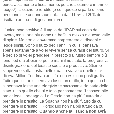
burocraticamente e fiscalmente, perché assumere in primo
luogo?), tassazione rendite (e con questo si parla di fondi
pensione che vedono aumentarla dall'11.5% al 20% del
risultato annuale di gestione), ecc.
L'unica nota positiva è il taglio dell'IRAP sul costo del
lavoro, ma suona più come un beffa in mezzo a questa valle
di spine. Ma non ci dovremmo sorprendere di disegni di
legge simili. Sono il frutto degli anni in cui si pensava
spensieratamente a voler vivere senza curarsi del futuro. Si
è deciso di voler prendere in prestito dal futuro sempre più
fondi, ed ora abbiamo per le mani il risultato: la progressiva
disintegrazione del tessuto sociale e produttivo. Stiamo
scoprendo sulla nostra pelle quanto sia vero quello che
diceva Milton Friedman anni fa: non esistono pasti gratis.
Tutto quello che si pensava fosse un diritto, tutto quello che
si pensava fosse una elargizione sacrosante da parte dello
stato, tutto quello che si è fatto per sostenere l'insostenibile,
ora chiede il pedaggio. La Grecia non ha più futuro da cui
prendere in prestito. La Spagna non ha più futuro da cui
prendere in prestito. Il Portogallo non ha più futuro da cui
prendere in prestito.
Quando anche la Francia non avrà