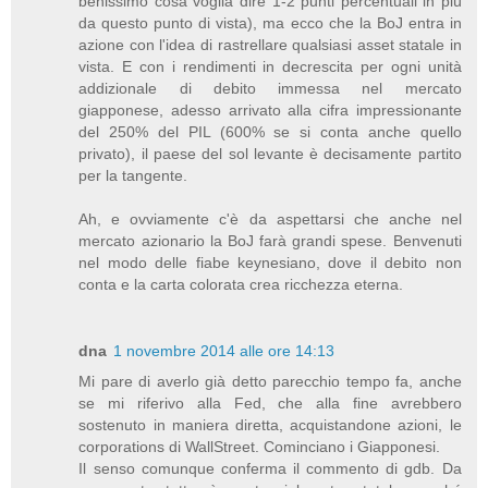
benissimo cosa voglia dire 1-2 punti percentuali in più
da questo punto di vista), ma ecco che la BoJ entra in
azione con l'idea di rastrellare qualsiasi asset statale in
vista. E con i rendimenti in decrescita per ogni unità
addizionale di debito immessa nel mercato
giapponese, adesso arrivato alla cifra impressionante
del 250% del PIL (600% se si conta anche quello
privato), il paese del sol levante è decisamente partito
per la tangente.
Ah, e ovviamente c'è da aspettarsi che anche nel
mercato azionario la BoJ farà grandi spese. Benvenuti
nel modo delle fiabe keynesiano, dove il debito non
conta e la carta colorata crea ricchezza eterna.
dna
1 novembre 2014 alle ore 14:13
Mi pare di averlo già detto parecchio tempo fa, anche
se mi riferivo alla Fed, che alla fine avrebbero
sostenuto in maniera diretta, acquistandone azioni, le
corporations di WallStreet. Cominciano i Giapponesi.
Il senso comunque conferma il commento di gdb. Da