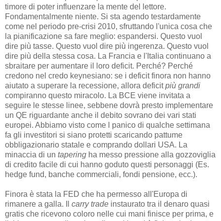
timore di poter influenzare la mente del lettore.
Fondamentalmente niente. Si sta agendo testardamente
come nel periodo pre-crisi 2010, sfruttando l'unica cosa che
la pianificazione sa fare meglio: espandersi. Questo vuol
dire più tasse. Questo vuol dire più ingerenza. Questo vuol
dire più della stessa cosa. La Francia e l'Italia continuano a
sbraitare per aumentare il loro deficit. Perché? Perché
credono nel credo keynesiano: se i deficit finora non hanno
aiutato a superare la recessione, allora deficit
più grandi
compiranno questo miracolo. La BCE viene invitata a
seguire le stesse linee, sebbene dovrà presto implementare
un QE riguardante anche il debito sovrano dei vari stati
europei. Abbiamo visto come l panico di qualche settimana
fa gli investitori si siano protetti scaricando pattume
obbligazionario statale e comprando dollari USA. La
minaccia di un
tapering
ha messo pressione alla gozzoviglia
di credito facile di cui hanno goduto questi personaggi (Es.
hedge fund, banche commerciali, fondi pensione, ecc.).
Finora è stata la FED che ha permesso all'Europa di
rimanere a galla. Il
carry trade
instaurato tra il denaro quasi
gratis che ricevono coloro nelle cui mani finisce per prima, e