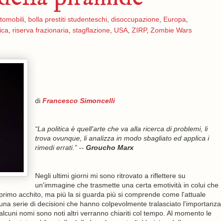
utomobili
,
bolla prestiti studenteschi
,
disoccupazione
,
Europa
,
ica
,
riserva frazionaria
,
stagflazione
,
USA
,
ZIRP
,
Zombie Wars
di
Francesco Simoncelli
“La politica è quell'arte che va alla ricerca di problemi, li
trova ovunque, li analizza in modo sbagliato ed applica i
rimedi errati.” --
Groucho Marx
Negli ultimi giorni mi sono ritrovato a riflettere su
un'immagine che trasmette una certa emotività in colui che
 primo acchito, ma più la si guarda più si comprende come l'attuale
di una serie di decisioni che hanno colpevolmente tralasciato l'importanza
cuni nomi sono noti altri verranno chiariti col tempo. Al momento le