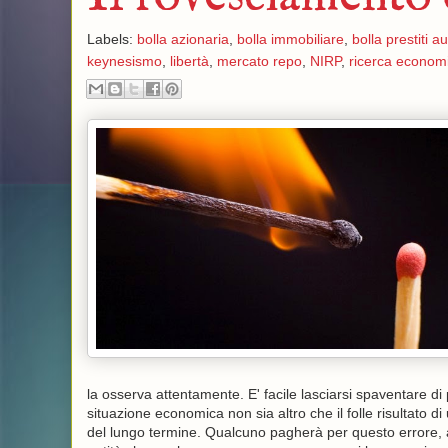
Labels:
bolla azionaria
,
bolla immobiliare
,
bolla prestiti a
keynesismo
,
libertà
,
mercato repo
,
NIRP
,
ricerca econom
la osserva attentamente. E' facile lasciarsi spaventare di
situazione economica non sia altro che il folle risultato 
del lungo termine. Qualcuno pagherà per questo errore, al