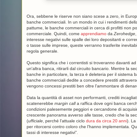
Ora, sebbene le riserve non siano scese a zero, in Euro
banche commerciali. In un mondo in cui i rendimenti della 
pattume, le banche commerciali in cerca di profitti non p
commerciale. Quindi, come
apprendiamo
da
Zerohedge
,
interesse negativi sulle spalle dei loro depositanti e corr
o tasse sulle imprese, queste verranno trasferite inevitab
regola generale.
Questo significa che i correntisti si troveranno davanti ad 
un'altra banca, ritirarli dal circuito bancario. Mentre la 
banche in particolare, la terza è deleteria per il sistema
banche commerciali dedite a concedere prestiti attraverso 
vengono concessi prestiti ben oltre l'ammontare di denar
Data la quantità di asset non performanti, crediti incagli
scatenerebbe
margin call
a raffica dove ogni banca cerche
condizioni palesemente peggiori e cercandone di acquisire
crescente panorama avverso alle tasse, credo che la secon
(
ufficiale
, perché l'attuale ciclo
dura da circa 20 anni
). La
per ritorcersi contro coloro che l'hanno implementata. Que
tassi di interesse negativi".