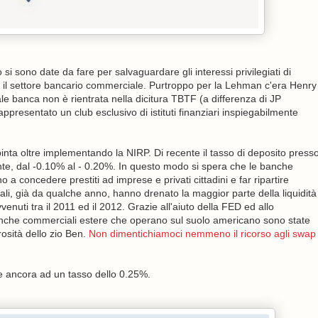
si sono date da fare per salvaguardare gli interessi privilegiati di
re, il settore bancario commerciale. Purtroppo per la Lehman c'era Henry
le banca non è rientrata nella dicitura TBTF (a differenza di JP
presentato un club esclusivo di istituti finanziari inspiegabilmente
inta oltre implementando la NIRP. Di recente il tasso di deposito press
te, dal -0.10% al - 0.20%. In questo modo si spera che le banche
o a concedere prestiti ad imprese e privati cittadini e far ripartire
, già da qualche anno, hanno drenato la maggior parte della liquidità
enuti tra il 2011 ed il 2012. Grazie all'aiuto della FED ed allo
anche commerciali estere che operano sul suolo americano sono state
osità dello zio Ben.
Non dimentichiamoci nemmeno il ricorso agli swap
te ancora ad un tasso dello 0.25%.