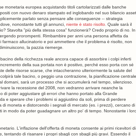
ase monetaria europea acquistando titoli cartolarizzati dalle banche
epositi con nuovo denaro stampato ed inglobando nel suo bilancio asse
emplicemente parlato senza pensare alle conseguenze -- strategia
dove, nonostante tutti gli annunci,
niente è stato risolto
. Quale sarà il
io? Stavolta "più della stessa cosa" funzionerà? Credo proprio di no. In
 emergendo prorompenti. Rimbambire per anni una persona affetta da
di farmaco allucinatorio e poi ammettere che il problema è risolto, non
diminuiscono, la pazzia riemerge.
 bacino della ricchezza reale ancora capace di assorbire i colpi inferti
 l'incremento della sua portata non è positivo, perché esso porta con sé
ate delle risorse scarse, che intaccheranno ulteriormente la salute del
olpirà tale bacino, o peggio una contrazione, la pianificazione central
gi al domani, sarà un processo che si accumulerà nel tempo, silenzioso.
ivare la recessione del 2008, non vedranno arrivare neanche la
 di poter aggiustare gli errori che hanno portato alla Grande
ada e sperare che i problemi si aggiustino da soli, prima di perdere
a di moneta e distorcendo i segnali di mercato (es. i prezzi), cercano di
initi in modo da poter guadagnare un altro po' di tempo. Nonostante i lor
tario. L'inflazione dell'offerta di moneta consente ai primi ricevitori di
tentando di risanare i propri sbagli con sbagli più gravi. Essendo il