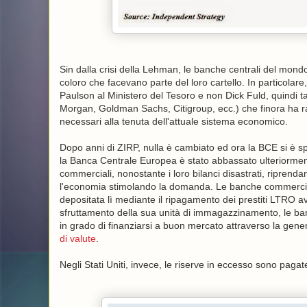
Sin dalla crisi della Lehman, le banche centrali del mondo 
coloro che facevano parte del loro cartello. In particola
Paulson al Ministero del Tesoro e non Dick Fuld, quindi ta
Morgan, Goldman Sachs, Citigroup, ecc.) che finora ha rap
necessari alla tenuta dell'attuale sistema economico.
Dopo anni di ZIRP, nulla è cambiato ed ora la BCE si è sp
la Banca Centrale Europea è stato abbassato ulteriormen
commerciali, nonostante i loro bilanci disastrati, riprendan
l'economia stimolando la domanda. Le banche commerciali
depositata lì mediante il ripagamento dei prestiti LTRO avv
sfruttamento della sua unità di immagazzinamento, le b
in grado di finanziarsi a buon mercato attraverso la gener
di valute
.
Negli Stati Uniti, invece, le riserve in eccesso sono paga