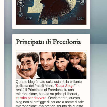
Principato di Freedonia
Questo blog è nato sulla scia della brillante
pellicola dei fratelli Marx, "
Duck Soup
." In
realtà il Principato di Freedonia fu una
micronazione, basata su principi libertari,
esistita per davvero
. Ovviamente, questo
blog non si prefigge di parlare a nome di tale
micronazione, ma prende spunto da questa