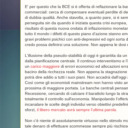
E' per questo che la BCE si è offerta di reflazionare la b
commerciali: cerca di compensare eventuali perdite di d
di dubbia qualità. Anche stavolta, a quanto pare, si è s
perseguita sin da quando è iniziata questa crisi europea, 
risultato di questa nuova ondata di inflazionismo monetar
tutto il mondo i difetti di questo piano d'azione stanno
gravi problemi psichici con anti-depressivi ed ogni sorta 
credo possa definirsi una soluzione. Non appena le dosi 
L'illusione della pseudo-stabilità di oggi è garantita da un
dalla pianificazione centrale. Il continuo interventismo e
un
carico maggiore
di errori economici ed allocazioni err
bacino della ricchezza reale. Non appena la stagnazione c
potrà dire addio a tutti i suoi piani. Non accadrà dall'og
Così come gli economisti mainstream non hanno visto arr
prossima di maggiore portata. Le banche centrali pensano
Recessione, cercando di calciare il barattolo lungo la str
totalmente il controllo sull'economia. Manipolando l'offert
incanalare le scelte degli individui verso obiettivi predef
sforzi,
il libero mercato avrà sempre l'ultima parola
.
Non c'è niente di assolutamente virtuoso nello stimolo mone
tale denaro di effettuare scommesse sempre più rischiose, 