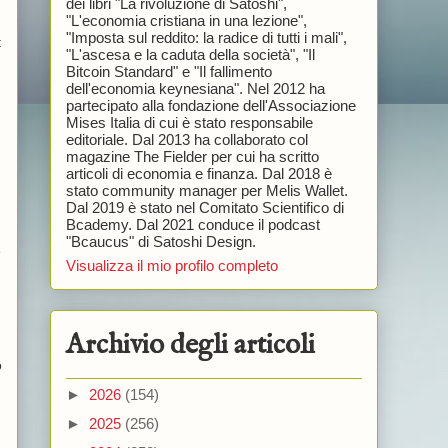
dei libri "La rivoluzione di Satoshi",
"L'economia cristiana in una lezione",
"Imposta sul reddito: la radice di tutti i mali",
t
"L'ascesa e la caduta della società", "Il
Bitcoin Standard" e "Il fallimento
dell'economia keynesiana". Nel 2012 ha
partecipato alla fondazione dell'Associazione
Mises Italia di cui è stato responsabile
editoriale. Dal 2013 ha collaborato col
magazine The Fielder per cui ha scritto
articoli di economia e finanza. Dal 2018 è
stato community manager per Melis Wallet.
Dal 2019 è stato nel Comitato Scientifico di
Bcademy. Dal 2021 conduce il podcast
"Bcaucus" di Satoshi Design.
e
Visualizza il mio profilo completo
Archivio degli articoli
o
►
2026
(154)
►
2025
(256)