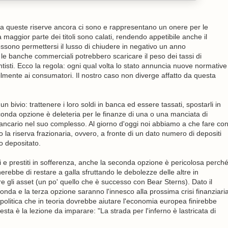
pa queste riserve ancora ci sono e rappresentano un onere per le
maggior parte dei titoli sono calati, rendendo appetibile anche il
ossono permettersi il lusso di chiudere in negativo un anno
 le banche commerciali potrebbero scaricare il peso dei tassi di
entisti. Ecco la regola: ogni qual volta lo stato annuncia nuove normative
ilmente ai consumatori. Il nostro caso non diverge affatto da questa
un bivio: trattenere i loro soldi in banca ed essere tassati, spostarli in
seconda opzione è deleteria per le finanze di una o una manciata di
 bancario nel suo complesso. Al giorno d'oggi noi abbiamo a che fare co
la riserva frazionaria, ovvero, a fronte di un dato numero di depositi
o depositato.
ati e prestiti in sofferenza, anche la seconda opzione è pericolosa perch
rebbe di restare a galla sfruttando le debolezze delle altre in
 gli asset (un po' quello che è successo con Bear Sterns). Dato il
da e la terza opzione saranno l'innesco alla prossima crisi finanziari
 politica che in teoria dovrebbe aiutare l'economia europea finirebbe
sta è la lezione da imparare: "La strada per l'inferno è lastricata di