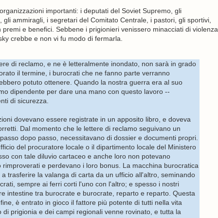
 organizzazioni importanti: i deputati del Soviet Supremo, gli
i, gli ammiragli, i segretari del Comitato Centrale, i pastori, gli sportivi,
n premi e benefici. Sebbene i prigionieri venissero minacciati di violenza
sky crebbe e non vi fu modo di fermarla.
ettere di reclamo, e ne è letteralmente inondato, non sarà in grado
sforato il termine, i burocrati che ne fanno parte verranno
ebbero potuto ottenere. Quando la nostra guerra era al suo
ultimo dipendente per dare una mano con questo lavoro --
enti di sicurezza.
dizioni dovevano essere registrate in un apposito libro, e doveva
orretti. Dal momento che le lettere di reclamo seguivano un
passo dopo passo, necessitavano di dossier e documenti propri.
'ufficio del procuratore locale o il dipartimento locale del Ministero
passo con tale diluvio cartaceo e anche loro non potevano
o rimproverati e perdevano i loro bonus. La macchina burocratica
a trasferire la valanga di carta da un ufficio all'altro, seminando
rati, sempre ai ferri corti l'uno con l'altro; e spesso i nostri
e intestine tra burocrate e burocrate, reparto e reparto. Questa
ne, è entrato in gioco il fattore più potente di tutti nella vita
po di prigionia e dei campi regionali venne rovinato, e tutta la