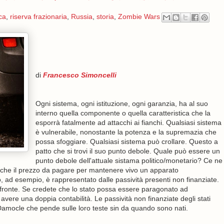
ca
,
riserva frazionaria
,
Russia
,
storia
,
Zombie Wars
di
Francesco Simoncelli
Ogni sistema, ogni istituzione, ogni garanzia, ha al suo
interno quella componente o quella caratteristica che la
esporrà fatalmente ad attacchi ai fianchi. Qualsiasi sistema
è vulnerabile, nonostante la potenza e la supremazia che
possa sfoggiare. Qualsiasi sistema può crollare. Questo a
patto che si trovi il suo punto debole. Quale può essere un
punto debole dell'attuale sistama politico/monetario? Ce ne
olta che il prezzo da pagare per mantenere vivo un apparato
o, ad esempio, è rappresentato dalle passività presenti non finanziate.
ar fronte. Se credete che lo stato possa essere paragonato ad
ere una doppia contabilità. Le passività non finanziate degli stati
 Damocle che pende sulle loro teste sin da quando sono nati.