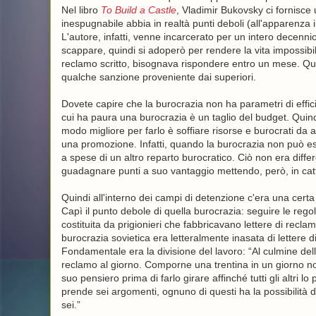
Nel libro
To Build a Castle
, Vladimir Bukovsky ci fornisce
inespugnabile abbia in realtà punti deboli (all'apparenza i
L'autore, infatti, venne incarcerato per un intero decenni
scappare, quindi si adoperò per rendere la vita impossibi
reclamo scritto, bisognava rispondere entro un mese. Qua
qualche sanzione proveniente dai superiori.
Dovete capire che la burocrazia non ha parametri di effic
cui ha paura una burocrazia è un taglio del budget. Quindi
modo migliore per farlo è soffiare risorse e burocrati da al
una promozione. Infatti, quando la burocrazia non può esp
a spese di un altro reparto burocratico. Ciò non era diffe
guadagnare punti a suo vantaggio mettendo, però, in catt
Quindi all'interno dei campi di detenzione c'era una certa
Capì il punto debole di quella burocrazia: seguire le rego
costituita da prigionieri che fabbricavano lettere di recl
burocrazia sovietica era letteralmente inasata di lettere d
Fondamentale era la divisione del lavoro: “Al culmine della
reclamo al giorno. Comporne una trentina in un giorno non
suo pensiero prima di farlo girare affinché tutti gli altri
prende sei argomenti, ognuno di questi ha la possibilità 
sei.”