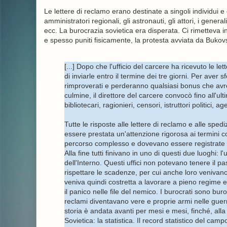
Le lettere di reclamo erano destinate a singoli individui e
amministratori regionali, gli astronauti, gli attori, i general
ecc. La burocrazia sovietica era disperata. Ci rimetteva i
e spesso puniti fisicamente, la protesta avviata da Bukov
[...] Dopo che l'ufficio del carcere ha ricevuto le l
di inviarle entro il termine dei tre giorni. Per aver 
rimproverati e perderanno qualsiasi bonus che avr
culmine, il direttore del carcere convocò fino all'
bibliotecari, ragionieri, censori, istruttori politici, ag
Tutte le risposte alle lettere di reclamo e alle spe
essere prestata un'attenzione rigorosa ai termini c
percorso complesso e dovevano essere registrate 
Alla fine tutti finivano in uno di questi due luoghi: l
dell'Interno. Questi uffici non potevano tenere il 
rispettare le scadenze, per cui anche loro venivan
veniva quindi costretta a lavorare a pieno regime e 
il panico nelle file del nemico. I burocrati sono buroc
reclami diventavano vere e proprie armi nelle guerr
storia è andata avanti per mesi e mesi, finché, alla fi
Sovietica: la statistica. Il record statistico del cam