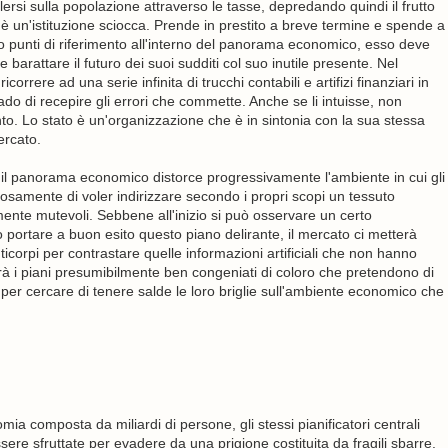
rsi sulla popolazione attraverso le tasse, depredando quindi il frutto
o è un'istituzione sciocca. Prende in prestito a breve termine e spende a
do punti di riferimento all'interno del panorama economico, esso deve
barattare il futuro dei suoi sudditi col suo inutile presente. Nel
orrere ad una serie infinita di trucchi contabili e artifizi finanziari in
do di recepire gli errori che commette. Anche se li intuisse, non
o. Lo stato è un'organizzazione che è in sintonia con la sua stessa
ercato.
 il panorama economico distorce progressivamente l'ambiente in cui gli
uosamente di voler indirizzare secondo i propri scopi un tessuto
mente mutevoli. Sebbene all'inizio si può osservare un certo
 portare a buon esito questo piano delirante, il mercato ci metterà
icorpi per contrastare quelle informazioni artificiali che non hanno
à i piani presumibilmente ben congeniati di coloro che pretendono di
o per cercare di tenere salde le loro briglie sull'ambiente economico che
a composta da miliardi di persone, gli stessi pianificatori centrali
e sfruttate per evadere da una prigione costituita da fragili sbarre.