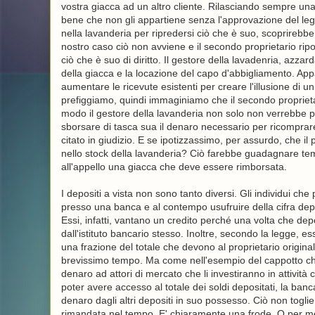
vostra giacca ad un altro cliente. Rilasciando sempre una r
bene che non gli appartiene senza l'approvazione del legit
nella lavanderia per ripredersi ciò che è suo, scoprireb
nostro caso ciò non avviene e il secondo proprietario ripor
ciò che è suo di diritto. Il gestore della lavadenria, azza
della giacca e la locazione del capo d'abbigliamento. App
aumentare le ricevute esistenti per creare l'illusione di
prefiggiamo, quindi immaginiamo che il secondo proprietari
modo il gestore della lavanderia non solo non verrebbe 
sborsare di tasca sua il denaro necessario per ricomprare
citato in giudizio. E se ipotizzassimo, per assurdo, che il
nello stock della lavanderia? Ciò farebbe guadagnare te
all'appello una giacca che deve essere rimborsata.
I depositi a vista non sono tanto diversi. Gli individui c
presso una banca e al contempo usufruire della cifra depo
Essi, infatti, vantano un credito perché una volta che d
dall'istituto bancario stesso. Inoltre, secondo la legge, e
una frazione del totale che devono al proprietario origin
brevissimo tempo. Ma come nell'esempio del cappotto che
denaro ad attori di mercato che li investiranno in attività
poter avere accesso al totale dei soldi depositati, la ban
denaro dagli altri depositi in suo possesso. Ciò non toglie
rimandata nel tempo. E' chiaramente una frode. O per meg