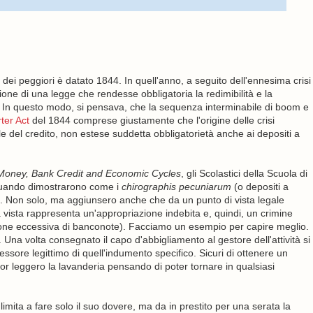
 dei peggiori è datato 1844. In quell'anno, a seguito dell'ennesima crisi
one di una legge che rendesse obbligatoria la redimibilità e la
. In questo modo, si pensava, che la sequenza interminabile di boom e
ter Act
del 1844 comprese giustamente che l'origine delle crisi
ale del credito, non estese suddetta obbligatorietà anche ai depositi a
Money, Bank Credit and Economic Cycles
, gli Scolastici della Scuola di
quando dimostrarono come i
chirographis pecuniarum
(o depositi a
ro. Non solo, ma aggiunsero anche che da un punto di vista legale
a vista rappresenta un'appropriazione indebita e, quindi, un crimine
ione eccessiva di banconote). Facciamo un esempio per capire meglio.
Una volta consegnato il capo d'abbigliamento al gestore dell'attività si
sessore legittimo di quell'indumento specifico. Sicuri di ottenere un
or leggero la lavanderia pensando di poter tornare in qualsiasi
limita a fare solo il suo dovere, ma da in prestito per una serata la