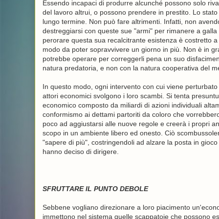
Essendo incapaci di produrre alcunché possono solo rivale
del lavoro altrui, o possono prendere in prestito. Lo stat
lungo termine. Non può fare altrimenti. Infatti, non aven
destreggiarsi con queste sue "armi" per rimanere a galla e 
perorare questa sua recalcitrante esistenza è costretto a ric
modo da poter sopravvivere un giorno in più. Non è in gra
potrebbe operare per correggerli pena un suo disfaciment
natura predatoria, e non con la natura cooperativa del m
In questo modo, ogni intervento con cui viene perturbato
attori economici svolgono i loro scambi. Si tenta presunt
economico composto da miliardi di azioni individuali alta
conformismo ai dettami partoriti da coloro che vorrebbero
poco ad aggiustarsi alle nuove regole e creerà i propri ant
scopo in un ambiente libero ed onesto. Ciò scombussoler
"sapere di più", costringendoli ad alzare la posta in gioc
hanno deciso di dirigere.
SFRUTTARE IL PUNTO DEBOLE
Sebbene vogliano direzionare a loro piacimento un'economi
immettono nel sistema quelle scappatoie che possono esser