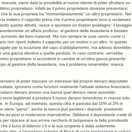
icevuta, viene data la possibilità al nuovo cliente di poter sfruttare un
timo proprietario. Infatti se il primo proprietario dovesse presentarsi
be che la sua proprietà ha "momentaneamente" un altro proprietario. Nel
ta indietro il cappotto prima che il primo proprietario torni a reclamare
rdando questa attività, riesce a spuntare un doppio guadagno: il lavaggio
arentemente un affare proficuo: al gestore della lavanderia è bastato
 un aumento dei beni materiali. Ma non sempre le cose vanno come ci
o non riporti indietro il cappotto per un motivo o un altro. In questo
pagato per la locazione del capo d'abbigliamento, ma adesso dovrebbe
 una giacca identica a quella perduta. In caso contrario, verrebbe
 primo proprietario si accontenti in cambio di un'altra giacca presente
mpo al gestore della lavanderia, ma il problema rimarrebbe: manca
he pensano di poter staccare un interesse dal proprio denaro depositato
sitata, ignorano come funzioni realmente l'attuale sistema finanziario.
epositano denaro presso una banca quel denaro viene assorbito
ssi sono legittimati a prestare il nuovo denaro tenendone in riserva solo
ale. In Europa, ad esempio, questa cifra è passata dal 10% al 2% in
 viene "perso", anche la banca può perdere i depositi: prestando
 che
ex-post
si riveleranno improduttive. Sebbene il depositante crede di
ca per riparare al suo errore cercherà di tamponare la falla prendendo
 che il buco di bilancio c'è e la sua scoperta è stata solamente
lio dire, è l'ennesimo schema di Ponzi di cui la popolazione è caduta