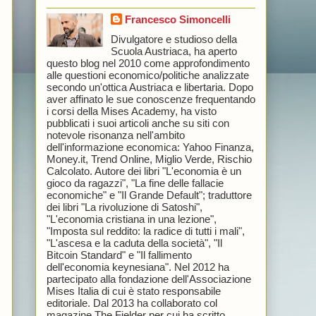
Francesco Simoncelli
Divulgatore e studioso della
Scuola Austriaca, ha aperto
questo blog nel 2010 come approfondimento
alle questioni economico/politiche analizzate
secondo un'ottica Austriaca e libertaria. Dopo
aver affinato le sue conoscenze frequentando
i corsi della Mises Academy, ha visto
pubblicati i suoi articoli anche su siti con
notevole risonanza nell'ambito
dell'informazione economica: Yahoo Finanza,
Money.it, Trend Online, Miglio Verde, Rischio
Calcolato. Autore dei libri "L'economia è un
gioco da ragazzi", "La fine delle fallacie
economiche" e "Il Grande Default"; traduttore
dei libri "La rivoluzione di Satoshi",
"L'economia cristiana in una lezione",
"Imposta sul reddito: la radice di tutti i mali",
"L'ascesa e la caduta della società", "Il
Bitcoin Standard" e "Il fallimento
dell'economia keynesiana". Nel 2012 ha
partecipato alla fondazione dell'Associazione
Mises Italia di cui è stato responsabile
editoriale. Dal 2013 ha collaborato col
magazine The Fielder per cui ha scritto