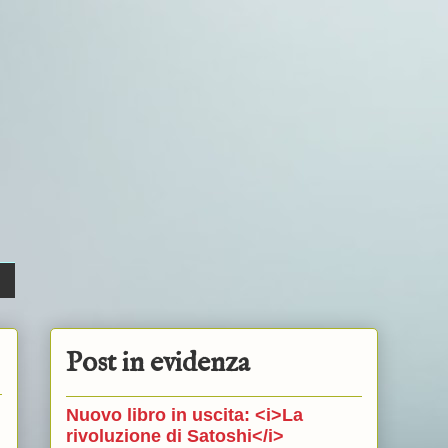
Post in evidenza
Nuovo libro in uscita: <i>La
rivoluzione di Satoshi</i>