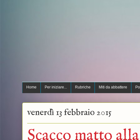
Home
Per iniziare...
Rubriche
Miti da abbattere
Po
venerdì 13 febbraio 2015
Scacco matto alla 