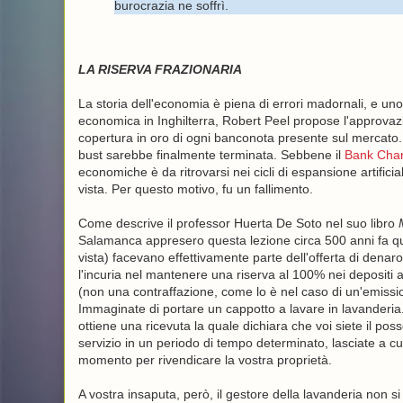
burocrazia ne soffrì.
LA RISERVA FRAZIONARIA
La storia dell'economia è piena di errori madornali, e uno
economica in Inghilterra, Robert Peel propose l'approvazi
copertura in oro di ogni banconota presente sul mercato
bust sarebbe finalmente terminata. Sebbene il
Bank Char
economiche è da ritrovarsi nei cicli di espansione artifici
vista. Per questo motivo, fu un fallimento.
Come descrive il professor Huerta De Soto nel suo libro
Salamanca appresero questa lezione circa 500 anni fa 
vista) facevano effettivamente parte dell'offerta di dena
l'incuria nel mantenere una riserva al 100% nei depositi 
(non una contraffazione, come lo è nel caso di un'emiss
Immaginate di portare un cappotto a lavare in lavanderia. 
ottiene una ricevuta la quale dichiara che voi siete il pos
servizio in un periodo di tempo determinato, lasciate a cu
momento per rivendicare la vostra proprietà.
A vostra insaputa, però, il gestore della lavanderia non si 