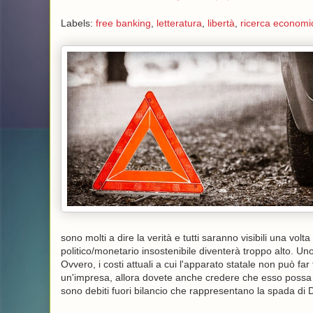
Labels:
free banking
,
letteratura
,
libertà
,
ricerca economi
sono molti a dire la verità e tutti saranno visibili una v
politico/monetario insostenibile diventerà troppo alto. Un
Ovvero, i costi attuali a cui l'apparato statale non può f
un'impresa, allora dovete anche credere che esso possa av
sono debiti fuori bilancio che rappresentano la spada di