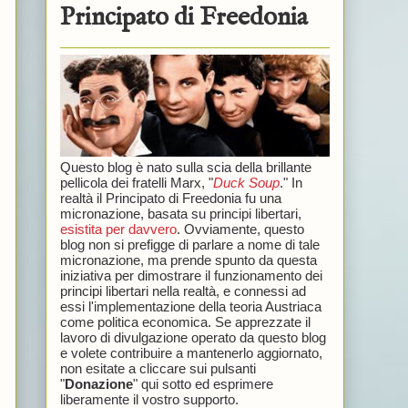
Principato di Freedonia
Questo blog è nato sulla scia della brillante
pellicola dei fratelli Marx, "
Duck Soup
." In
realtà il Principato di Freedonia fu una
micronazione, basata su principi libertari,
esistita per davvero
. Ovviamente, questo
blog non si prefigge di parlare a nome di tale
micronazione, ma prende spunto da questa
iniziativa per dimostrare il funzionamento dei
principi libertari nella realtà, e connessi ad
essi l'implementazione della teoria Austriaca
come politica economica. Se apprezzate il
lavoro di divulgazione operato da questo blog
e volete contribuire a mantenerlo aggiornato,
non esitate a cliccare sui pulsanti
"
Donazione
" qui sotto ed esprimere
liberamente il vostro supporto.