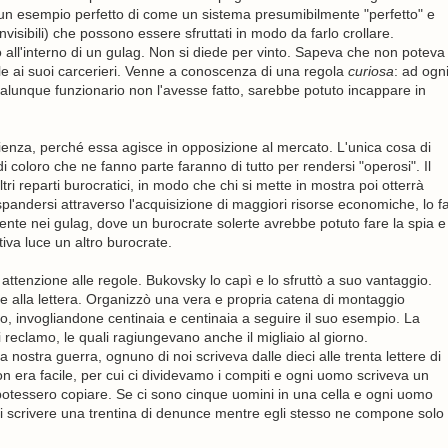
 un esempio perfetto di come un sistema presumibilmente "perfetto" e
nvisibili) che possono essere sfruttati in modo da farlo crollare.
o all'interno di un gulag. Non si diede per vinto. Sapeva che non poteva
le ai suoi carcerieri. Venne a conoscenza di una regola
curiosa
: ad ogn
lunque funzionario non l'avesse fatto, sarebbe potuto incappare in
ienza, perché essa agisce in opposizione al mercato. L'unica cosa di
 coloro che ne fanno parte faranno di tutto per rendersi "operosi". Il
tri reparti burocratici, in modo che chi si mette in mostra poi otterrà
andersi attraverso l'acquisizione di maggiori risorse economiche, lo f
rente nei gulag, dove un burocrate solerte avrebbe potuto fare la spia e
iva luce un altro burocrate.
 attenzione alle regole. Bukovsky lo capì e lo sfruttò a suo vantaggio.
le alla lettera. Organizzò una vera e propria catena di montaggio
amo, invogliandone centinaia e centinaia a seguire il suo esempio. La
i reclamo, le quali ragiungevano anche il migliaio al giorno.
 nostra guerra, ognuno di noi scriveva dalle dieci alle trenta lettere di
 era facile, per cui ci dividevamo i compiti e ogni uomo scriveva un
 lo potessero copiare. Se ci sono cinque uomini in una cella e ogni uomo
di scrivere una trentina di denunce mentre egli stesso ne compone solo