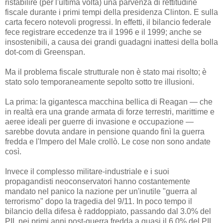
ristabilire (per l'ultima volta) una parvenza di rettitudine
fiscale durante i primi tempi della presidenza Clinton. E sulla
carta fecero notevoli progressi. In effetti, il bilancio federale
fece registrare eccedenze tra il 1996 e il 1999; anche se
insostenibili, a causa dei grandi guadagni inattesi della bolla
dot-com di Greenspan.
Ma il problema fiscale strutturale non è stato mai risolto; è
stato solo temporaneamente sepolto sotto tre illusioni.
La prima: la gigantesca macchina bellica di Reagan — che
in realtà era una grande armata di forze terrestri, marittime e
aeree ideali per guerre di invasione e occupazione —
sarebbe dovuta andare in pensione quando finì la guerra
fredda e l'Impero del Male crollò. Le cose non sono andate
così.
Invece il complesso militare-industriale e i suoi
propagandisti neoconservatori hanno costantemente
mandato nel panico la nazione per un'inutile "guerra al
terrorismo" dopo la tragedia del 9/11. In poco tempo il
bilancio della difesa è raddoppiato, passando dal 3.0% del
PIL nei primi anni post-guerra fredda a quasi il 6.0% del PIL