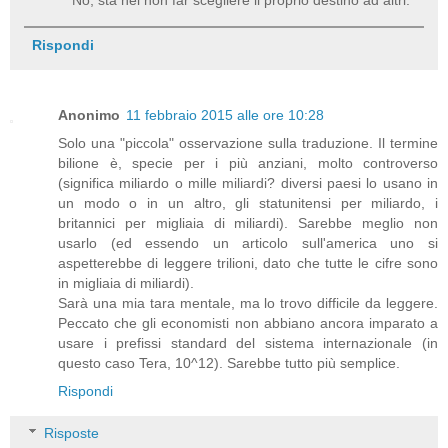
No, sta nel non far scegliere il proprio destino ad altri.
Rispondi
Anonimo
11 febbraio 2015 alle ore 10:28
Solo una "piccola" osservazione sulla traduzione. Il termine
bilione è, specie per i più anziani, molto controverso
(significa miliardo o mille miliardi? diversi paesi lo usano in
un modo o in un altro, gli statunitensi per miliardo, i
britannici per migliaia di miliardi). Sarebbe meglio non
usarlo (ed essendo un articolo sull'america uno si
aspetterebbe di leggere trilioni, dato che tutte le cifre sono
in migliaia di miliardi).
Sarà una mia tara mentale, ma lo trovo difficile da leggere.
Peccato che gli economisti non abbiano ancora imparato a
usare i prefissi standard del sistema internazionale (in
questo caso Tera, 10^12). Sarebbe tutto più semplice.
Rispondi
Risposte