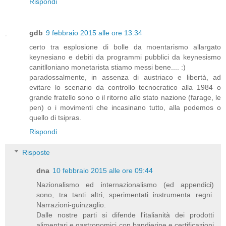
Rispondi
gdb
9 febbraio 2015 alle ore 13:34
certo tra esplosione di bolle da moentarismo allargato
keynesiano e debiti da programmi pubblici da keynesismo
canitlloniano monetarista stiamo messi bene.... :)
paradossalmente, in assenza di austriaco e libertà, ad
evitare lo scenario da controllo tecnocratico alla 1984 o
grande fratello sono o il ritorno allo stato nazione (farage, le
pen) o i movimenti che incasinano tutto, alla podemos o
quello di tsipras.
Rispondi
Risposte
dna
10 febbraio 2015 alle ore 09:44
Nazionalismo ed internazionalismo (ed appendici)
sono, tra tanti altri, sperimentati instrumenta regni.
Narrazioni-guinzaglio.
Dalle nostre parti si difende l'italianità dei prodotti
alimentari e gastronomici con bandierine e certificazioni