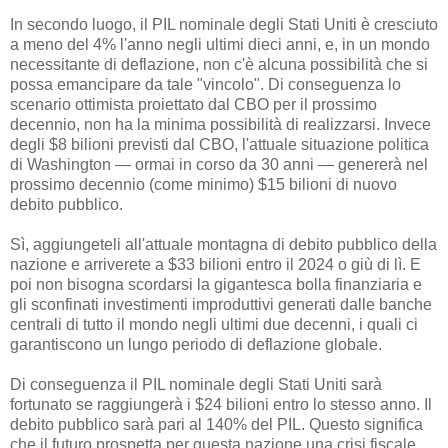
In secondo luogo, il PIL nominale degli Stati Uniti è cresciuto
a meno del 4% l'anno negli ultimi dieci anni, e, in un mondo
necessitante di deflazione, non c'è alcuna possibilità che si
possa emancipare da tale "vincolo". Di conseguenza lo
scenario ottimista proiettato dal CBO per il prossimo
decennio, non ha la minima possibilità di realizzarsi. Invece
degli $8 bilioni previsti dal CBO, l'attuale situazione politica
di Washington — ormai in corso da 30 anni — genererà nel
prossimo decennio (come minimo) $15 bilioni di nuovo
debito pubblico.
Sì, aggiungeteli all'attuale montagna di debito pubblico della
nazione e arriverete a $33 bilioni entro il 2024 o giù di lì. E
poi non bisogna scordarsi la gigantesca bolla finanziaria e
gli sconfinati investimenti improduttivi generati dalle banche
centrali di tutto il mondo negli ultimi due decenni, i quali ci
garantiscono un lungo periodo di deflazione globale.
Di conseguenza il PIL nominale degli Stati Uniti sarà
fortunato se raggiungerà i $24 bilioni entro lo stesso anno. Il
debito pubblico sarà pari al 140% del PIL. Questo significa
che il futuro prospetta per questa nazione una crisi fiscale