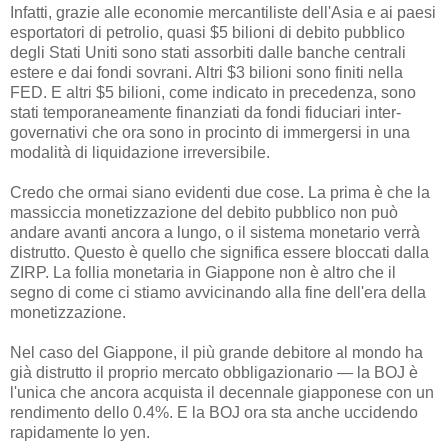
Infatti, grazie alle economie mercantiliste dell'Asia e ai paesi
esportatori di petrolio, quasi $5 bilioni di debito pubblico
degli Stati Uniti sono stati assorbiti dalle banche centrali
estere e dai fondi sovrani. Altri $3 bilioni sono finiti nella
FED. E altri $5 bilioni, come indicato in precedenza, sono
stati temporaneamente finanziati da fondi fiduciari inter-
governativi che ora sono in procinto di immergersi in una
modalità di liquidazione irreversibile.
Credo che ormai siano evidenti due cose. La prima è che la
massiccia monetizzazione del debito pubblico non può
andare avanti ancora a lungo, o il sistema monetario verrà
distrutto. Questo è quello che significa essere bloccati dalla
ZIRP. La follia monetaria in Giappone non è altro che il
segno di come ci stiamo avvicinando alla fine dell'era della
monetizzazione.
Nel caso del Giappone, il più grande debitore al mondo ha
già distrutto il proprio mercato obbligazionario — la BOJ è
l'unica che ancora acquista il decennale giapponese con un
rendimento dello 0.4%. E la BOJ ora sta anche uccidendo
rapidamente lo yen.