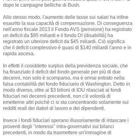
dopo le campagne belliche di Bush.
Allo stesso modo, l'aumento delle tasse sui salari ha infine
esaurito la sua capacità di compensazione. Di conseguenza
nell'anno fiscale 2013 il Fondo AVS (pensione) ha registrato
un deficit da $95 miliardi e il fondo DI (disabilità) ha
registrato un ulteriore deficit da $45 miliardi. Ciò significa
che il deficit complessivo è quasi di $140 miliardi l'anno e in
rapida ascesa.
In effetti il cosiddetto surplus della previdenza sociale, che
ha finanziato il deficit del fondo generale per più di due
decenni, non solo è scomparso, ma è ormai entrato nella
falsa contabilità del fondo fiduciario di Washington. Detto in
modo diverso, oltre ai $3 bilioni di IOU rilasciati ai fondi
fiduciari nei decenni precedenti, non c'è volontà di
emetterne altri poiché ci si sta concentrando solamente sui
redditi reali dei datori di lavoro e dei dipendenti.
Invece i fondi fiduciari sperano illusoriamente di intascare i
proventi degli "interessi" intra-governativi sui bilanci
precedenti, in modo da trasmettere un'immagine di