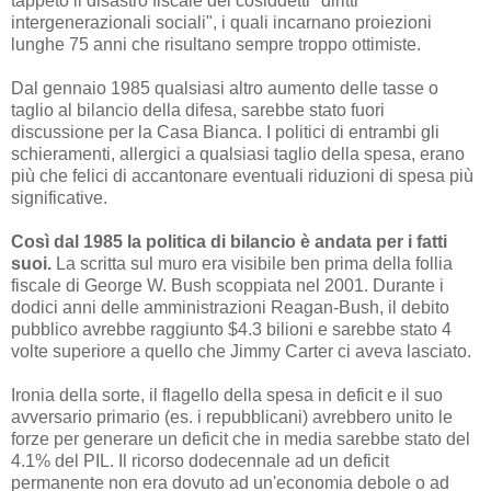
tappeto il disastro fiscale dei cosiddetti "diritti
intergenerazionali sociali", i quali incarnano proiezioni
lunghe 75 anni che risultano sempre troppo ottimiste.
Dal gennaio 1985 qualsiasi altro aumento delle tasse o
taglio al bilancio della difesa, sarebbe stato fuori
discussione per la Casa Bianca. I politici di entrambi gli
schieramenti, allergici a qualsiasi taglio della spesa, erano
più che felici di accantonare eventuali riduzioni di spesa più
significative.
Così dal 1985 la politica di bilancio è andata per i fatti
suoi.
La scritta sul muro era visibile ben prima della follia
fiscale di George W. Bush scoppiata nel 2001. Durante i
dodici anni delle amministrazioni Reagan-Bush, il debito
pubblico avrebbe raggiunto $4.3 bilioni e sarebbe stato 4
volte superiore a quello che Jimmy Carter ci aveva lasciato.
Ironia della sorte, il flagello della spesa in deficit e il suo
avversario primario (es. i repubblicani) avrebbero unito le
forze per generare un deficit che in media sarebbe stato del
4.1% del PIL. Il ricorso dodecennale ad un deficit
permanente non era dovuto ad un'economia debole o ad