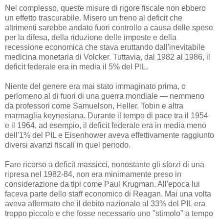
Nel complesso, queste misure di rigore fiscale non ebbero
un effetto trascurabile. Misero un freno al deficit che
altrimenti sarebbe andato fuori controllo a causa delle spese
per la difesa, della riduzione delle imposte e della
recessione economica che stava eruttando dall'inevitabile
medicina monetaria di Volcker. Tuttavia, dal 1982 al 1986, il
deficit federale era in media il 5% del PIL.
Niente del genere era mai stato immaginato prima, o
perlomeno al di fuori di una guerra mondiale — nemmeno
da professori come Samuelson, Heller, Tobin e altra
marmaglia keynesiana. Durante il tempo di pace tra il 1954
e il 1964, ad esempio, il deficit federale era in media meno
dell'1% del PIL e Eisenhower aveva effettivamente raggiunto
diversi avanzi fiscali in quel periodo.
Fare ricorso a deficit massicci, nonostante gli sforzi di una
ripresa nel 1982-84, non era minimamente preso in
considerazione da tipi come Paul Krugman. All'epoca lui
faceva parte dello staff economico di Reagan. Mai una volta
aveva affermato che il debito nazionale al 33% del PIL era
troppo piccolo e che fosse necessario uno "stimolo" a tempo