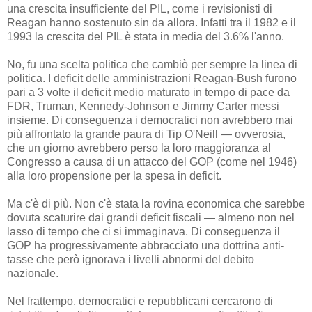
una crescita insufficiente del PIL, come i revisionisti di
Reagan hanno sostenuto sin da allora. Infatti tra il 1982 e il
1993 la crescita del PIL è stata in media del 3.6% l'anno.
No, fu una scelta politica che cambiò per sempre la linea di
politica. I deficit delle amministrazioni Reagan-Bush furono
pari a 3 volte il deficit medio maturato in tempo di pace da
FDR, Truman, Kennedy-Johnson e Jimmy Carter messi
insieme. Di conseguenza i democratici non avrebbero mai
più affrontato la grande paura di Tip O'Neill — ovverosia,
che un giorno avrebbero perso la loro maggioranza al
Congresso a causa di un attacco del GOP (come nel 1946)
alla loro propensione per la spesa in deficit.
Ma c'è di più. Non c'è stata la rovina economica che sarebbe
dovuta scaturire dai grandi deficit fiscali — almeno non nel
lasso di tempo che ci si immaginava. Di conseguenza il
GOP ha progressivamente abbracciato una dottrina anti-
tasse che però ignorava i livelli abnormi del debito
nazionale.
Nel frattempo, democratici e repubblicani cercarono di