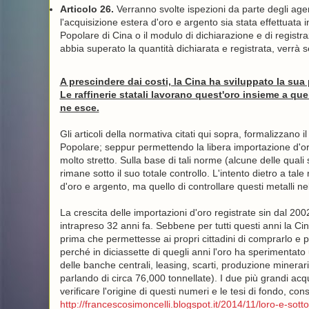
Articolo 26.
Verranno svolte ispezioni da parte degli age
l'acquisizione estera d'oro e argento sia stata effettuata i
Popolare di Cina o il modulo di dichiarazione e di registra
abbia superato la quantità dichiarata e registrata, verrà 
A prescindere dai costi, la Cina ha sviluppato la su
Le raffinerie statali lavorano quest'oro insieme a quel
ne esce.
Gli articoli della normativa citati qui sopra, formalizzano i
Popolare; seppur permettendo la libera importazione d'or
molto stretto. Sulla base di tali norme (alcune delle quali
rimane sotto il suo totale controllo. L'intento dietro a tal
d'oro e argento, ma quello di controllare questi metalli nel
La crescita delle importazioni d'oro registrate sin dal 2002
intrapreso 32 anni fa. Sebbene per tutti questi anni la C
prima che permettesse ai propri cittadini di comprarlo e pos
perché in diciassette di quegli anni l'oro ha sperimenta
delle banche centrali, leasing, scarti, produzione minerar
parlando di circa 76,000 tonnellate). I due più grandi acqu
verificare l'origine di questi numeri e le tesi di fondo, c
http://francescosimoncelli.blogspot.it/2014/11/loro-e-sot