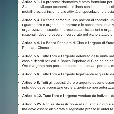
Articolo 1.
La presente Normativa è stata formulata per raf
Stato uno sviluppo economico in linea con le sue necessità 
metalli preziosi insieme alle attività di speculazione e sci
Articolo 3.
Lo Stato persegue una politica di controllo un
riguarda oro e argento. Le entrate e le spese totali relat
organizzazioni, scuole, imprese statali, istituzioni e org
nazionali) devono essere incorporate nel piano statale di
Articolo 4.
La Banca Popolare di Cina è l'organo di Stato 
Popolare Cinese.
Articolo 5.
Tutto l'oro e l'argento detenuto dalle unità naz
casa e ricordi per cui la Banca Popolare di Cina ne ha c
Oro e argento non possono essere conservati personalme
Articolo 6.
Tutto l'oro e l'argento legalmente acquisito dai 
Articolo 8.
Tutti gli acquisti d'oro e argento devono esse
individuo deve acquistare oro e argento se non autorizzat
Articolo 12.
Tutto l'oro e l'argento venduto da individui
Articolo 25.
Non esiste restrizione alla quantità d'oro e
ma deve essere dichiarata e registrata presso le autorit