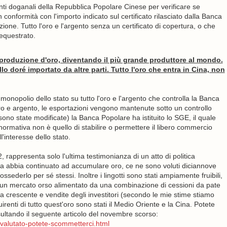
nti doganali della Repubblica Popolare Cinese per verificare se
n conformità con l'importo indicato sul certificato rilasciato dalla Banca
zione. Tutto l'oro e l'argento senza un certificato di copertura, o che
sequestrato.
a produzione d'oro, diventando il più grande produttore al mondo.
lo doré importato da altre parti. Tutto l'oro che entra in Cina, non
l monopolio dello stato su tutto l'oro e l'argento che controlla la Banca
o e argento, le esportazioni vengono mantenute sotto un controllo
 sono state modificate) la Banca Popolare ha istituito lo SGE, il quale
e normativa non è quello di stabilire o permettere il libero commercio
l'interesse dello stato.
, rappresenta solo l'ultima testimonianza di un atto di politica
ina abbia continuato ad accumulare oro, ce ne sono voluti diciannove
sederlo per sé stessi. Inoltre i lingotti sono stati ampiamente fruibili,
to un mercato orso alimentato da una combinazione di cessioni da pate
ia crescente e vendite degli investitori (secondo le mie stime stiamo
irenti di tutto quest'oro sono stati il Medio Oriente e la Cina. Potete
onsultando il seguente articolo del novembre scorso:
tovalutato-potete-scommetterci.html