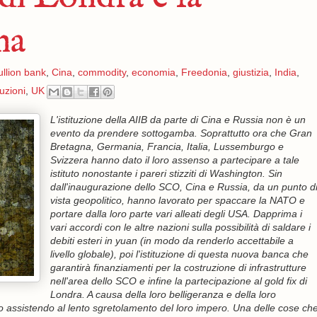
na
ullion bank
,
Cina
,
commodity
,
economia
,
Freedonia
,
giustizia
,
India
,
uzioni
,
UK
L'istituzione della AIIB da parte di Cina e Russia non è un
evento da prendere sottogamba. Soprattutto ora che Gran
Bretagna, Germania, Francia, Italia, Lussemburgo e
Svizzera hanno dato il loro assenso a partecipare a tale
istituto nonostante i pareri stizziti di Washington. Sin
dall'inaugurazione dello SCO, Cina e Russia, da un punto d
vista geopolitico, hanno lavorato per spaccare la NATO e
portare dalla loro parte vari alleati degli USA. Dapprima i
vari accordi con le altre nazioni sulla possibilità di saldare i
debiti esteri in yuan (in modo da renderlo accettabile a
livello globale), poi l'istituzione di questa nuova banca che
garantirà finanziamenti per la costruzione di infrastrutture
nell'area dello SCO e infine la partecipazione al gold fix di
Londra. A causa della loro belligeranza e della loro
o assistendo al lento sgretolamento del loro impero. Una delle cose ch