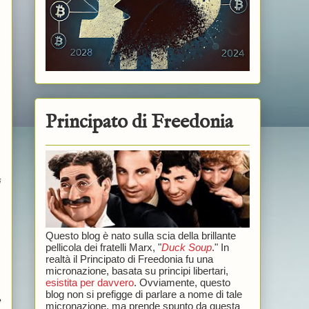
Principato di Freedonia
i
Questo blog è nato sulla scia della brillante
pellicola dei fratelli Marx, "
Duck Soup
." In
realtà il Principato di Freedonia fu una
micronazione, basata su principi libertari,
esistita per davvero
. Ovviamente, questo
blog non si prefigge di parlare a nome di tale
e
micronazione, ma prende spunto da questa