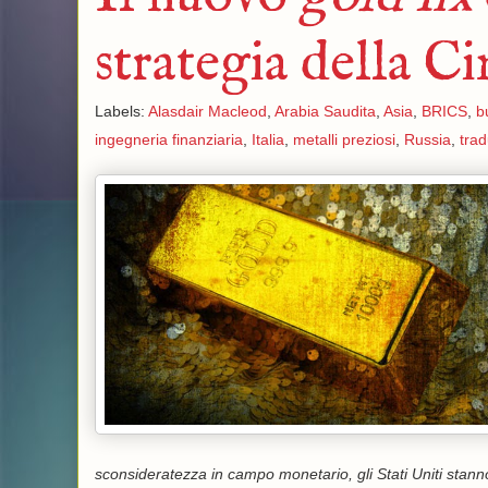
strategia della Ci
Labels:
Alasdair Macleod
,
Arabia Saudita
,
Asia
,
BRICS
,
b
ingegneria finanziaria
,
Italia
,
metalli preziosi
,
Russia
,
trad
sconsideratezza in campo monetario, gli Stati Uniti stann