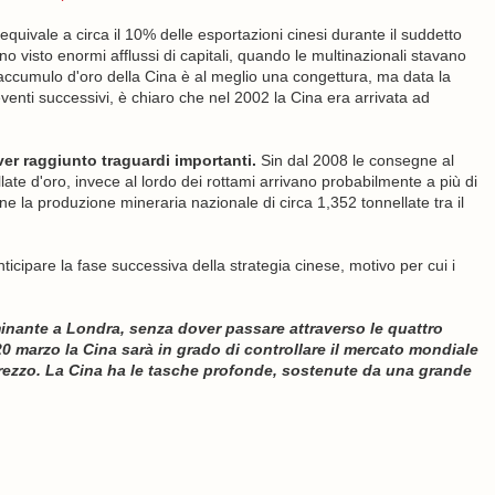
 equivale a circa il 10% delle esportazioni cinesi durante il suddetto
no visto enormi afflussi di capitali, quando le multinazionali stavano
l'accumulo d'oro della Cina è al meglio una congettura, ma data la
enti successivi, è chiaro che nel 2002 la Cina era arrivata ad
er raggiunto traguardi importanti.
Sin dal 2008 le consegne al
ate d'oro, invece al lordo dei rottami arrivano probabilmente a più di
e la produzione mineraria nazionale di circa 1,352 tonnellate tra il
ipare la fase successiva della strategia cinese, motivo per cui i
minante a Londra, senza dover passare attraverso le quattro
0 marzo la Cina sarà in grado di controllare il mercato mondiale
l prezzo. La Cina ha le tasche profonde, sostenute da una grande