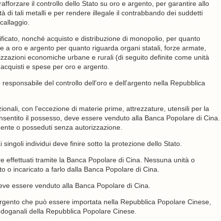
forzare il controllo dello Stato su oro e argento, per garantire allo
di tali metalli e per rendere illegale il contrabbando dei suddetti
acallaggio.
ificato, nonché acquisto e distribuzione di monopolio, per quanto
ive a oro e argento per quanto riguarda organi statali, forze armate,
anizzazioni economiche urbane e rurali (di seguito definite come unità
 acquisti e spese per oro e argento.
responsabile del controllo dell'oro e dell'argento nella Repubblica
ionali, con l'eccezione di materie prime, attrezzature, utensili per la
onsentito il possesso, deve essere venduto alla Banca Popolare di Cina.
nte o posseduti senza autorizzazione.
singoli individui deve finire sotto la protezione dello Stato.
re effettuati tramite la Banca Popolare di Cina. Nessuna unità o
o o incaricato a farlo dalla Banca Popolare di Cina.
 deve essere venduto alla Banca Popolare di Cina.
 argento che può essere importata nella Repubblica Popolare Cinese,
à doganali della Repubblica Popolare Cinese.