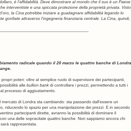
dollaro, è l'affidabilità. Deve dimostrare al mondo che il suo è un Paese
iche interventiste e una spiccata protezione della proprietà privata. Visto
'oro, la Cina potrebbe iniziare a guadagnare affidabilità legando lo
tate gonfiate attraverso l'ingegneria finanziaria centrale. La Cina, quindi,
______________________________________
mbiamento radicale quando il 20 marzo le quattro banche di Londr
hange.
propri poteri: oltre al semplice ruolo di supervisore dei partecipanti,
possibilità alle
bullion bank
di controllare i prezzi, permettendo a tutti i
re al processo di aggiustamento.
l mercato di Londra sta cambiando: sta passando dall'essere un
, riducendo lo spazio per una manipolazione dei prezzi. E in secondo
ntino partecipanti dirette, avranno la possibilità di dominare il
 con una delle sopracitate quattro banche. Non sappiamo ancora chi
a sarà rappresentata.