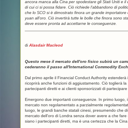
ancora manca alla Cina per spodestare gli Stati Uniti e il 
di cui ci si possa fidare. Ciò richiede l'abbandono di polit
che lo SCO si è dimostrato finora un grande importatore d
yuan all'oro. Ciò invertirà tutte le bolle che finora sono s
deve essere pronta ad accettarne le conseguenze.
_____________________________________________
di
Alasdair Macleod
Questo mese il mercato dell'oro fisico subirà un ca
cederanno il passo all'International Commodity Exc
Dal primo aprile il Financial Conduct Authority estenderà i 
ricoprirà anche funzioni di aggiustamento. Ciò toglierà la 
partecipanti diretti e ai clienti sponsorizzati di partecipa
Emergono due importanti conseguenze. In primo luogo, i
mercato non regolamentato a parzialmente regolamentato
luogo, le grandi banche statali cinesi, presumendo che dive
mercato dell'oro di Londra senza dover avere a che fare
siano i partecipanti diretti, ma è una certezza che la Cin