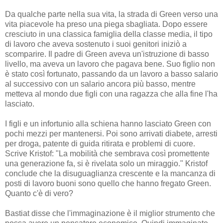
Da qualche parte nella sua vita, la strada di Green verso una
vita piacevole ha preso una piega sbagliata. Dopo essere
cresciuto in una classica famiglia della classe media, il tipo
di lavoro che aveva sostenuto i suoi genitori iniziò a
scomparire. Il padre di Green aveva un'istruzione di basso
livello, ma aveva un lavoro che pagava bene. Suo figlio non
è stato così fortunato, passando da un lavoro a basso salario
al successivo con un salario ancora più basso, mentre
metteva al mondo due figli con una ragazza che alla fine l'ha
lasciato.
I figli e un infortunio alla schiena hanno lasciato Green con
pochi mezzi per mantenersi. Poi sono arrivati diabete, arresti
per droga, patente di guida ritirata e problemi di cuore.
Scrive Kristof: "La mobilità che sembrava così promettente
una generazione fa, si è rivelata solo un miraggio." Kristof
conclude che la disuguaglianza crescente e la mancanza di
posti di lavoro buoni sono quello che hanno fregato Green.
Quanto c'è di vero?
Bastiat disse che l'immaginazione è il miglior strumento che