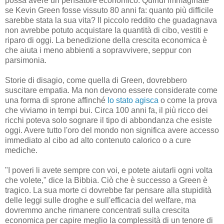
possa avere un pensatore economico. Quindi immaginate
se Kevin Green fosse vissuto 80 anni fa: quanto più difficile
sarebbe stata la sua vita? Il piccolo reddito che guadagnava
non avrebbe potuto acquistare la quantità di cibo, vestiti e
riparo di oggi. La benedizione della crescita economica è
che aiuta i meno abbienti a sopravvivere, seppur con
parsimonia.
Storie di disagio, come quella di Green, dovrebbero
suscitare empatia. Ma non devono essere considerate come
una forma di sprone affinché
lo stato agisca
o come la prova
che viviamo in tempi bui. Circa 100 anni fa, il più ricco dei
ricchi poteva solo sognare il tipo di abbondanza che esiste
oggi. Avere tutto l'oro del mondo non significa avere accesso
immediato al cibo ad alto contenuto calorico o a cure
mediche.
"I poveri li avete sempre con voi, e potete aiutarli ogni volta
che volete," dice la Bibbia. Ciò che è successo a Green è
tragico. La sua morte ci dovrebbe far pensare alla stupidità
delle leggi sulle droghe e sull'efficacia del welfare, ma
dovremmo anche rimanere concentrati sulla crescita
economica per capire meglio la complessità di un tenore di