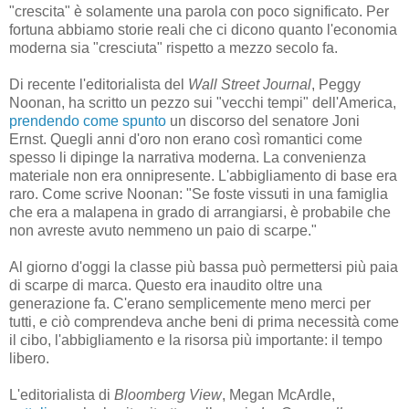
"crescita" è solamente una parola con poco significato. Per
fortuna abbiamo storie reali che ci dicono quanto l'economia
moderna sia "cresciuta" rispetto a mezzo secolo fa.
Di recente l'editorialista del
Wall Street Journal
, Peggy
Noonan, ha scritto un pezzo sui "vecchi tempi" dell'America,
prendendo come spunto
un discorso del senatore Joni
Ernst. Quegli anni d'oro non erano così romantici come
spesso li dipinge la narrativa moderna. La convenienza
materiale non era onnipresente. L'abbigliamento di base era
raro. Come scrive Noonan: "Se foste vissuti in una famiglia
che era a malapena in grado di arrangiarsi, è probabile che
non avreste avuto nemmeno un paio di scarpe."
Al giorno d'oggi la classe più bassa può permettersi più paia
di scarpe di marca. Questo era inaudito oltre una
generazione fa. C'erano semplicemente meno merci per
tutti, e ciò comprendeva anche beni di prima necessità come
il cibo, l'abbigliamento e la risorsa più importante: il tempo
libero.
L'editorialista di
Bloomberg View
, Megan McArdle,