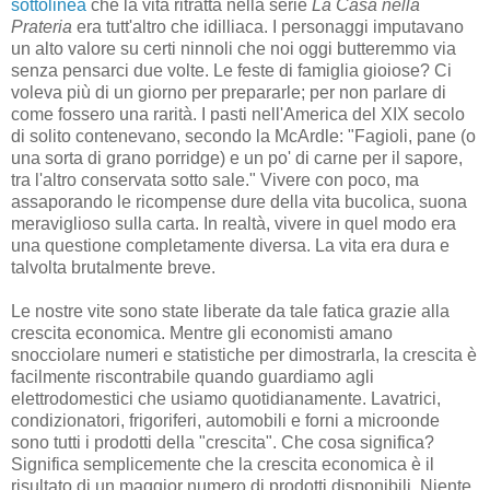
sottolinea
che la vita ritratta nella serie
La Casa nella
Prateria
era tutt'altro che idilliaca. I personaggi imputavano
un alto valore su certi ninnoli che noi oggi butteremmo via
senza pensarci due volte. Le feste di famiglia gioiose? Ci
voleva più di un giorno per prepararle; per non parlare di
come fossero una rarità. I pasti nell'America del XIX secolo
di solito contenevano, secondo la McArdle: "Fagioli, pane (o
una sorta di grano porridge) e un po' di carne per il sapore,
tra l'altro conservata sotto sale." Vivere con poco, ma
assaporando le ricompense dure della vita bucolica, suona
meraviglioso sulla carta. In realtà, vivere in quel modo era
una questione completamente diversa. La vita era dura e
talvolta brutalmente breve.
Le nostre vite sono state liberate da tale fatica grazie alla
crescita economica. Mentre gli economisti amano
snocciolare numeri e statistiche per dimostrarla, la crescita è
facilmente riscontrabile quando guardiamo agli
elettrodomestici che usiamo quotidianamente. Lavatrici,
condizionatori, frigoriferi, automobili e forni a microonde
sono tutti i prodotti della "crescita". Che cosa significa?
Significa semplicemente che la crescita economica è il
risultato di un maggior numero di prodotti disponibili. Niente