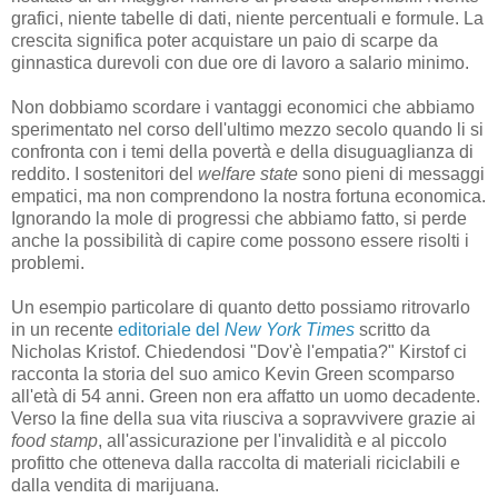
grafici, niente tabelle di dati, niente percentuali e formule. La
crescita significa poter acquistare un paio di scarpe da
ginnastica durevoli con due ore di lavoro a salario minimo.
Non dobbiamo scordare i vantaggi economici che abbiamo
sperimentato nel corso dell'ultimo mezzo secolo quando li si
confronta con i temi della povertà e della disuguaglianza di
reddito. I sostenitori del
welfare state
sono pieni di messaggi
empatici, ma non comprendono la nostra fortuna economica.
Ignorando la mole di progressi che abbiamo fatto, si perde
anche la possibilità di capire come possono essere risolti i
problemi.
Un esempio particolare di quanto detto possiamo ritrovarlo
in un recente
editoriale del
New York Times
scritto da
Nicholas Kristof. Chiedendosi "Dov'è l'empatia?" Kirstof ci
racconta la storia del suo amico Kevin Green scomparso
all'età di 54 anni. Green non era affatto un uomo decadente.
Verso la fine della sua vita riusciva a sopravvivere grazie ai
food stamp
, all'assicurazione per l'invalidità e al piccolo
profitto che otteneva dalla raccolta di materiali riciclabili e
dalla vendita di marijuana.