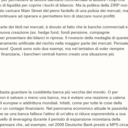
liquidità per coprire i buchi di bilancio. Ma la politica della ZIRP non
to caricare Main Street del pieno fardello di una pulizia dei mercati, m
ntinuare ad operare e permettere loro di staccare nuovi profitti.
rte dei titoli nei mercati, è dovuto al fatto che le banche commerciali e
o di nuova creazione (es. hedge fund, fondi pensione, compagnie
r presentare dei bilanci in ripresa. Il rovescio della medaglia di quest
zeramento artificiale del rischio nella maggior parte dei mercati. Pensat
bond
. Questi sono solo due esempi, ma nel tentativo di voler riempire
a finanziaria, i banchieri centrali hanno creato una situazione più
i basta guardare la cosiddetta banca più vecchia del mondo. O per
 non è salvare o meno una banca, ma è evitare una reazione a catena
i europee e addirittura mondiali. Infatti, come per tutte le cose della
r un contagio finanziario. Nel panorama economico attuale le passività
he se una banca fallisce l'attivo di un'altra si riduce esponendola a sua
vello di
leveraging
durante il periodo di espansione monetaria della
sti pensare che, ad esempio, nel 2008 Deutsche Bank prestò a MPS circa