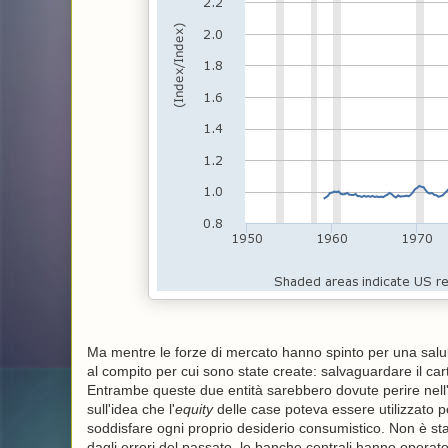
Ma mentre le forze di mercato hanno spinto per una salub
al compito per cui sono state create: salvaguardare il cart
Entrambe queste due entità sarebbero dovute perire nell'ul
sull'idea che l'
equity
delle case poteva essere utilizzat
soddisfare ogni proprio desiderio consumistico. Non è stat
dagli errori del passato, le banche centrali hanno operato