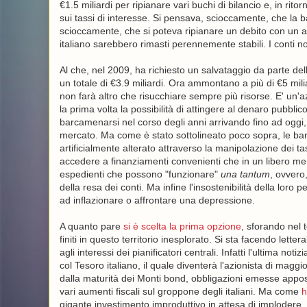
€1.5 miliardi per ripianare vari buchi di bilancio e, in rit
sui tassi di interesse. Si pensava, scioccamente, che la 
scioccamente, che si poteva ripianare un debito con un alt
italiano sarebbero rimasti perennemente stabili. I conti n
Al che, nel 2009, ha richiesto un salvataggio da parte del
un totale di €3.9 miliardi. Ora ammontano a più di €5 mili
non farà altro che risucchiare sempre più risorse. E' un'a
la prima volta la possibilità di attingere al denaro pubblico 
barcamenarsi nel corso degli anni arrivando fino ad oggi
mercato. Ma come è stato sottolineato poco sopra, le b
artificialmente alterato attraverso la manipolazione dei tas
accedere a finanziamenti convenienti che in un libero me
espedienti che possono "funzionare"
una tantum
, ovvero
della resa dei conti. Ma infine l'insostenibilità della loro 
ad inflazionare o affrontare una depressione.
A quanto pare
si è scelta la prima opzione
, sforando nel 
finiti in questo territorio inesplorato. Si sta facendo let
agli interessi dei pianificatori centrali. Infatti l'ultima 
col Tesoro italiano, il quale diventerà l'azionista di mag
dalla maturità dei Monti bond, obbligazioni emesse appos
vari aumenti fiscali sul groppone degli italiani. Ma come
h
gigante investimento improduttivo in attesa di implodere. La