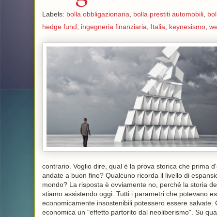
Labels:
bolla obbligazionaria
,
bolla prestiti automobili
,
bol
hedge fund
,
ingegneria finanziaria
,
Italia
,
keynesismo
,
we
contrario. Voglio dire, qual è la prova storica che prima d
andate a buon fine? Qualcuno ricorda il livello di espansi
mondo? La risposta è ovviamente no, perché la storia de
stiamo assistendo oggi. Tutti i parametri che potevano ess
economicamente insostenibili potessero essere salvate. Ci
economica un "effetto partorito dal neoliberismo". Su qua