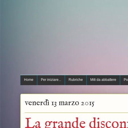
Home
Per iniziare...
Rubriche
Miti da abbattere
Po
venerdì 13 marzo 2015
La grande discon