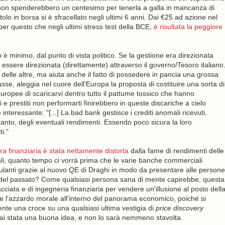
che non spenderebbero un centesimo per tenerla a galla in mancanza di
tolo in borsa si è sfracellato negli ultimi 6 anni. Dai €25 ad azione nel
per questo che negli ultimi stress test della BCE,
è risultata la peggiore
è minimo, dal punto di vista politico. Se la gestione era direzionata
essere direzionata (direttamente) attraverso il governo/Tesoro italiano
delle altre, ma aiuta anche il fatto di possedere in pancia una grossa
tasse, aleggia nel cuore dell'Europa la proposta di costituire una sorta di
ropee di scaricarvi dentro tutto il pattume tossico che hanno
ri e prestiti non performarti finirebbero in queste discariche a cielo
teressante: "[...] La bad bank gestisce i crediti anomali ricevuti,
anto, degli eventuali rendimenti. Essendo poco sicura la loro
i."
a finanziaria è stata nettamente distorta
dalla fame di rendimenti delle
rali, quanto tempo ci vorrà prima che le varie banche commerciali
ulanti grazie al nuovo QE di Draghi in modo da presentare alle persone
che del passato? Come qualsiasi persona sana di mente capirebbe, questa
cciata e di ingegneria finanziaria per vendere un'illusione al posto dell
re l'azzardo morale all'interno del panorama economico, poiché si
ente una croce su una qualsiasi ultima vestigia di
price discovery
ai stata una buona idea, e non lo sarà nemmeno stavolta.