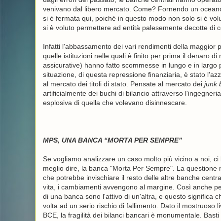
venivano dal libero mercato. Come? Fornendo un oceano di 
si è fermata qui, poiché in questo modo non solo si è volu
si è voluto permettere ad entità palesemente decotte di co
Infatti l'abbassamento dei vari rendimenti della maggior pa
quelle istituzioni nelle quali è finito per prima il denar
assicurative) hanno fatto scommesse in lungo e in largo pe
situazione, di questa repressione finanziaria, è stato l'az
al mercato dei titoli di stato. Pensate al mercato dei
junk 
artificialmente dei buchi di bilancio attraverso l'ingegneri
esplosiva di quella che volevano disinnescare.
MPS, UNA BANCA “MORTA PER SEMPRE”
Se vogliamo analizzare un caso molto più vicino a noi, c
meglio dire, la banca "Morta Per Sempre". La questione
che potrebbe invischiare il resto delle altre banche central
vita, i cambiamenti avvengono al margine. Così anche pe
di una banca sono l'attivo di un'altra, e questo significa c
volta ad un serio rischio di fallimento. Dato il mostruoso li
BCE, la fragilità dei bilanci bancari è monumentale. Ba