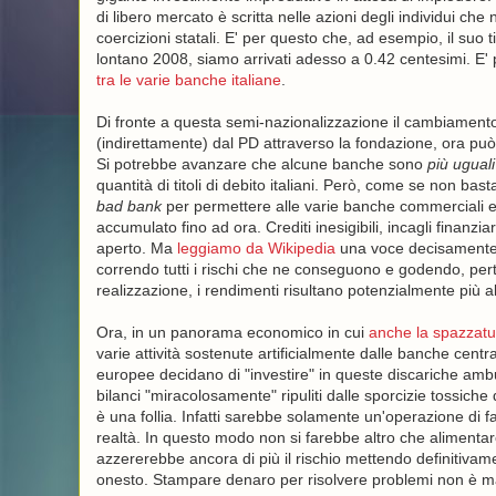
di libero mercato è scritta nelle azioni degli individui 
coercizioni statali. E' per questo che, ad esempio, il suo ti
lontano 2008, siamo arrivati adesso a 0.42 centesimi. E' 
tra le varie banche italiane
.
Di fronte a questa semi-nazionalizzazione il cambiamento 
(indirettamente) dal PD attraverso la fondazione, ora può 
Si potrebbe avanzare che alcune banche sono
più uguali
quantità di titoli di debito italiani. Però, come se non bas
bad bank
per permettere alle varie banche commerciali eu
accumulato fino ad ora. Crediti inesigibili, incagli finanzia
aperto. Ma
leggiamo da Wikipedia
una voce decisamente in
correndo tutti i rischi che ne conseguono e godendo, pert
realizzazione, i rendimenti risultano potenzialmente più alt
Ora, in un panorama economico in cui
anche la spazzatur
varie attività sostenute artificialmente dalle banche cent
europee decidano di "investire" in queste discariche amb
bilanci "miracolosamente" ripuliti dalle sporcizie tossi
è una follia. Infatti sarebbe solamente un'operazione di fa
realtà. In questo modo non si farebbe altro che alimenta
azzererebbe ancora di più il rischio mettendo definitivam
onesto. Stampare denaro per risolvere problemi non è m