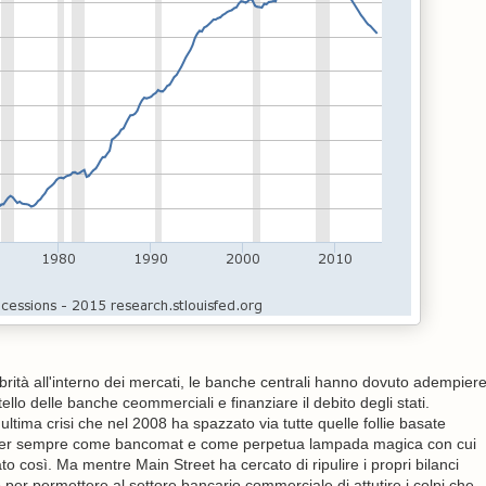
rità all'interno dei mercati, le banche centrali hanno dovuto adempier
ello delle banche ceommerciali e finanziare il debito degli stati.
tima crisi che nel 2008 ha spazzato via tutte quelle follie basate
o per sempre come bancomat e come perpetua lampada magica con cui
o così. Ma mentre Main Street ha cercato di ripulire i propri bilanci
 per permettere al settore bancario commerciale di attutire i colpi che