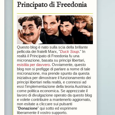
Principato di Freedonia
Questo blog è nato sulla scia della brillante
pellicola dei fratelli Marx, "
Duck Soup
." In
realtà il Principato di Freedonia fu una
micronazione, basata su principi libertari,
esistita per davvero
. Ovviamente, questo
blog non si prefigge di parlare a nome di tale
micronazione, ma prende spunto da questa
iniziativa per dimostrare il funzionamento dei
principi libertari nella realtà, e connessi ad
essi l'implementazione della teoria Austriaca
come politica economica. Se apprezzate il
lavoro di divulgazione operato da questo blog
e volete contribuire a mantenerlo aggiornato,
non esitate a cliccare sui pulsanti
"
Donazione
" qui sotto ed esprimere
liberamente il vostro supporto.