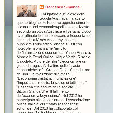
Francesco Simoncelli
Divulgatore e studioso della
Scuola Austriaca, ha aperto
questo blog nel 2010 come approfondimento
alle questioni economico/politiche analizzate
secondo un'ottica Austriaca e libertaria. Dopo
.
aver affinato le sue conoscenze frequentando
i corsi della Mises Academy, ha visto
pubblicati i suoi articoli anche su siti con
notevole risonanza nell'ambito
dell'informazione economica: Yahoo Finanza,
Money.it, Trend Online, Miglio Verde, Rischio
Calcolato. Autore dei libri "L'economia è un
gioco da ragazzi", "La fine delle fallacie
economiche" e "Il Grande Default"; traduttore
dei libri "La rivoluzione di Satoshi",
"L'economia cristiana in una lezione",
"Imposta sul reddito: la radice di tutti i mali",
"L'ascesa e la caduta della società", "Il
Bitcoin Standard" e "Il fallimento
a
dell'economia keynesiana". Nel 2012 ha
partecipato alla fondazione dell'Associazione
Mises Italia di cui è stato responsabile
editoriale. Dal 2013 ha collaborato col
magazine The Fielder per cui ha scritto