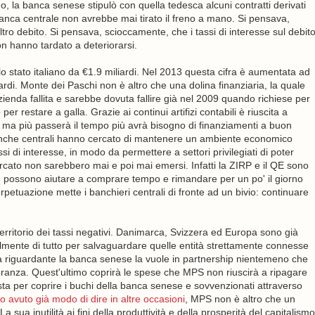
orno, la banca senese stipulò con quella tedesca alcuni contratti derivati
banca centrale non avrebbe mai tirato il freno a mano. Si pensava,
ro debito. Si pensava, scioccamente, che i tassi di interesse sul debit
on hanno tardato a deteriorarsi.
lo stato italiano da €1.9 miliardi. Nel 2013 questa cifra è aumentata ad
ardi. Monte dei Paschi non è altro che una dolina finanziaria, la quale
zienda fallita e sarebbe dovuta fallire già nel 2009 quando richiese per
per restare a galla. Grazie ai continui artifizi contabili è riuscita a
, ma più passerà il tempo più avrà bisogno di finanziamenti a buon
anche centrali hanno cercato di mantenere un ambiente economico
si di interesse, in modo da permettere a settori privilegiati di poter
rcato non sarebbero mai e poi mai emersi. Infatti la ZIRP e il QE sono
, possono aiutare a comprare tempo e rimandare per un po' il giorno
perpetuazione mette i banchieri centrali di fronte ad un bivio: continuare
territorio dei tassi negativi. Danimarca, Svizzera ed Europa sono già
teralmente di tutto per salvaguardare quelle entità strettamente connesse
notizia riguardante la banca senese la vuole in partnership nientemeno che
gioranza. Quest'ultimo coprirà le spese che MPS non riuscirà a ripagare
ta per coprire i buchi della banca senese e sovvenzionati attraverso
o avuto già modo di dire in altre occasioni
, MPS non è altro che un
 sua inutilità ai fini della produttività e della prosperità del capitalismo