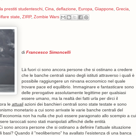
la prestiti studenteschi
,
Cina
,
deflazione
,
Europa
,
Giappone
,
Grecia
,
lfare state
,
ZIRP
,
Zombie Wars
di
Francesco Simoncelli
Là fuori ci sono ancora persone che si ostinano a credere
che le banche centrali siano degli istituti attraverso i quali è
possibile raggiungere un nirvana economico nel quale
trovare pace ed equilibrio. Immaginare e fantasticare sono
delle prerogative assolutamente legittime per qualsiasi
essere umano, ma la realtà dei fatti urla per dirci il
'ora le
attuali
azioni dei banchieri centrali sono state testate e sono
onismo monetario a cui sono arrivate le varie banche centrali del
ll'economia non ha nulla che può essere paragonato allo scempio a cu
ere taroccati sono stati manipolati affinché delle entità
 sono ancora persone che si ostinano a definire l'attuale situazione
li basi? Quando il "neoliberismo" ha avallato l'esistenza di una banca