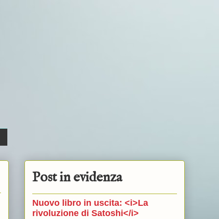
Post in evidenza
Nuovo libro in uscita: <i>La
rivoluzione di Satoshi</i>