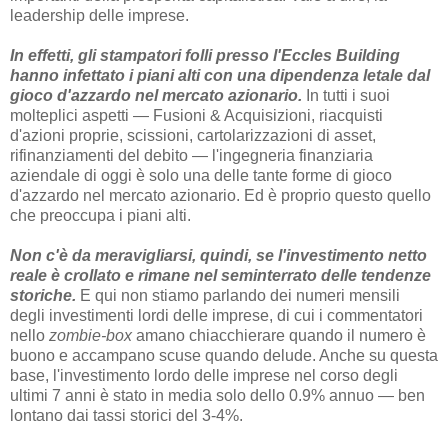
leadership delle imprese.
In effetti, gli stampatori folli presso l'Eccles Building
hanno infettato i piani alti con una dipendenza letale dal
gioco d'azzardo nel mercato azionario.
In tutti i suoi
molteplici aspetti — Fusioni & Acquisizioni, riacquisti
d'azioni proprie, scissioni, cartolarizzazioni di asset,
rifinanziamenti del debito — l'ingegneria finanziaria
aziendale di oggi è solo una delle tante forme di gioco
d'azzardo nel mercato azionario. Ed è proprio questo quello
che preoccupa i piani alti.
Non c'è da meravigliarsi, quindi, se l'investimento netto
reale è crollato e rimane nel seminterrato delle tendenze
storiche.
E qui non stiamo parlando dei numeri mensili
degli investimenti lordi delle imprese, di cui i commentatori
nello
zombie-box
amano chiacchierare quando il numero è
buono e accampano scuse quando delude. Anche su questa
base, l'investimento lordo delle imprese nel corso degli
ultimi 7 anni è stato in media solo dello 0.9% annuo — ben
lontano dai tassi storici del 3-4%.