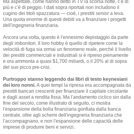
Ma aspettate, come hanno detto in TV la scorsa notte, c'è di
più e c'è di peggio. I dati sopra riportati non includono il
cugino dei titoli spazzatura — cioè, i prestiti
senior
a leva.
Una quota enorme di questi debiti va a finanziare i progetti
dell'ingegneria finanziaria.
Ancora una volta, questo è l'ennesimo depistaggio da parte
degli imbonitori. Il loro hobby è quello di ripetere come la
velocità di fuga sia ormai un fenomeno reale, perché il livello
dei prestiti commerciali e industriali si è ripreso pienamente
e ora ammonta a quasi $1,700 miliardi, o il 20% al di sopra
del suo picco pre-crisi.
Purtroppo stanno leggendo dai libri di testo keynesiani
dei loro nonni.
A quei tempi la ripresa era accompagnata da
prestiti bancari crescenti per finanziare il capitale circolante
e dagli asset a rendita fissa. Ma l'andamento ciclico sin dalla
fine del secolo, come illustrato di seguito, ci mostra
l'espansione della bolla finanziaria gonfiata dalla banca
centrale, oltre agli schemi dell'ingegneria finanziaria che
l'accompagnano, e non l'espansione delle capacità delle
imprese di produrre beni e servizi.