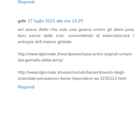
Rispondi
gdb
27 luglio 2015 alle ore 14:29
ieri avevo detto che solo una guerra contro gli alieni pota
farci uscire dalla crisi, consentendo di esternalizzare l
entropia dell impero globale
http://www.ilgiomale.it/wordpress/nasa-primi-segnali-umani-
dal-gemello-della-terra/
http://www.ilgiornale.it/news/mondo/lavvertimento-degli-
scienziati-pensiamoci-bene-rispondere-se-1155113.html
Rispondi