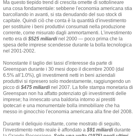
Ma questo tiepido trend di crescita omette di sottolineare
una cosa fondamentale: sebbene l'economia americana stia
barcollando in avanti, si sta denudando del suo stock di
capitale. Quindi ciò che conta è la quantità d'investimento
per sostituire i beni produttivi consumati nella produzione
corrente, come misurato dagli ammortamenti. L'investimento
netto era di
$525 miliardi
nel 2000 — poco prima che la
spesa delle imprese scendesse durante la bolla tecnologica
nel 2001-2002.
Nonostante il taglio dei tassi d'interesse da parte di
Greenspan durante i 30 mesi dopo il dicembre 2000 (dal
6.5% all'1.0%), gli investimenti netti in beni aziendali
produttivi si ripresero solo modestamente, raggiungendo un
picco di
$475 miliardi
nel 2007. La folle stampa monetaria di
Greenspan non ha affatto potenziato gli investimenti delle
imprese; ha innescato una baldoria intorno ai prestiti
ipotecari e una monumentale bolla immobiliare che ha
messo in ginocchio l'economia americana alla fine del 2008.
Durante il deliquio risultante, come mostrato di seguito,
l'investimento netto reale è affondato a
$91 miliardi
durante
la Grande Recessione.
Solo una volta (1975) negli ultimi