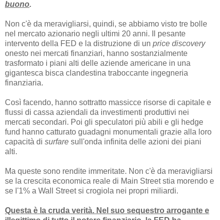
buono
.
Non c'è da meravigliarsi, quindi, se abbiamo visto tre bolle
nel mercato azionario negli ultimi 20 anni. Il pesante
intervento della FED e la distruzione di un
price discovery
onesto nei mercati finanziari, hanno sostanzialmente
trasformato i piani alti delle aziende americane in una
gigantesca bisca clandestina traboccante ingegneria
finanziaria.
Così facendo, hanno sottratto massicce risorse di capitale e
flussi di cassa aziendali da investimenti produttivi nei
mercati secondari. Poi gli speculatori più abili e gli hedge
fund hanno catturato guadagni monumentali grazie alla loro
capacità di
surfare
sull'onda infinita delle azioni dei piani
alti.
Ma queste sono rendite immeritate. Non c'è da meravigliarsi
se la crescita economica reale di Main Street stia morendo e
se l'1% a Wall Street si crogiola nei propri miliardi.
Questa è la cruda verità. Nel suo sequestro arrogante e