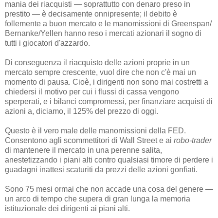
mania dei riacquisti — soprattutto con denaro preso in
prestito — è decisamente onnipresente; il debito è
follemente a buon mercato e le manomissioni di Greenspan/
Bernanke/Yellen hanno reso i mercati azionari il sogno di
tutti i giocatori d'azzardo.
Di conseguenza il riacquisto delle azioni proprie in un
mercato sempre crescente, vuol dire che non c'è mai un
momento di pausa. Cioè, i dirigenti non sono mai costretti a
chiedersi il motivo per cui i flussi di cassa vengono
sperperati, e i bilanci compromessi, per finanziare acquisti di
azioni a, diciamo, il 125% del prezzo di oggi.
Questo è il vero male delle manomissioni della FED.
Consentono agli scommettitori di Wall Street e ai
robo-trader
di mantenere il mercato in una perenne salita,
anestetizzando i piani alti contro qualsiasi timore di perdere i
guadagni inattesi scaturiti da prezzi delle azioni gonfiati.
Sono 75 mesi ormai che non accade una cosa del genere —
un arco di tempo che supera di gran lunga la memoria
istituzionale dei dirigenti ai piani alti.