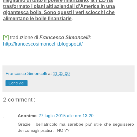
illegittimo di tutto il potere finanziario, la FED ha
trasformato i piani alti aziendali d'America in una
gigantesca bolla. Sono questi i veri sciocchi che
alimentano le bolle finanziarie
.
[*]
traduzione di
Francesco Simoncelli
:
http://francescosimoncelli.blogspot.it/
Francesco Simoncelli
at
11:03:00
Condividi
2 commenti:
Anonimo
27 luglio 2015 alle ore 13:20
Grazie , bell'atricolo ma sarebbe piu' utile che seguissero
dei consigli pratici .. NO ??