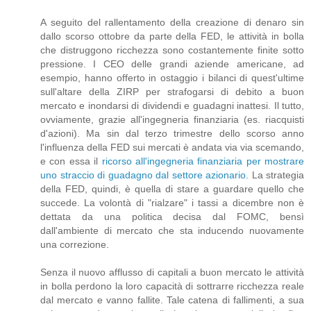
A seguito del rallentamento della creazione di denaro sin
dallo scorso ottobre da parte della FED, le attività in bolla
che distruggono ricchezza sono costantemente finite sotto
pressione. I CEO delle grandi aziende americane, ad
esempio, hanno offerto in ostaggio i bilanci di quest'ultime
sull'altare della ZIRP per strafogarsi di debito a buon
mercato e inondarsi di dividendi e guadagni inattesi. Il tutto,
ovviamente, grazie all'ingegneria finanziaria (es. riacquisti
d'azioni). Ma sin dal terzo trimestre dello scorso anno
l'influenza della FED sui mercati è andata via via scemando,
e con essa il
ricorso all'ingegneria finanziaria per mostrare
uno straccio di guadagno dal settore azionario
. La strategia
della FED, quindi, è quella di stare a guardare quello che
succede. La volontà di "rialzare" i tassi a dicembre non è
dettata da una politica decisa dal FOMC, bensì
dall'ambiente di mercato che sta inducendo nuovamente
una correzione.
Senza il nuovo afflusso di capitali a buon mercato le attività
in bolla perdono la loro capacità di sottrarre ricchezza reale
dal mercato e vanno fallite. Tale catena di fallimenti, a sua