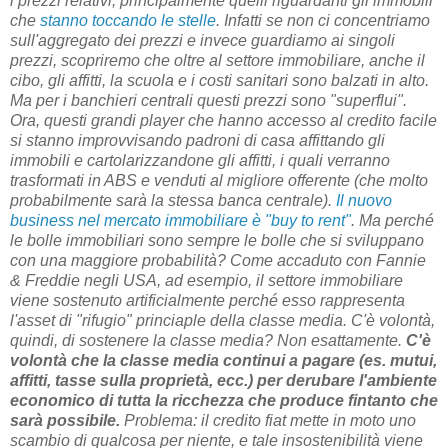
i prezzi relativi, principalmente quelli riguardanti gli immobili
che
stanno toccando le stelle
. Infatti se non ci concentriamo
sull'aggregato dei prezzi e invece guardiamo ai singoli
prezzi, scopriremo che oltre al settore immobiliare, anche il
cibo, gli affitti, la scuola e i costi sanitari sono balzati in alto.
Ma per i banchieri centrali questi prezzi sono "superflui".
Ora, questi grandi player che hanno accesso al credito facile
si stanno improvvisando padroni di casa affittando gli
immobili e cartolarizzandone gli affitti, i quali verranno
trasformati in ABS e venduti al migliore offerente (che molto
probabilmente sarà la stessa banca centrale).
Il nuovo
business nel mercato immobiliare è "buy to rent"
. Ma perché
le bolle immobiliari sono sempre le bolle che si sviluppano
con una maggiore probabilità? Come accaduto con Fannie
& Freddie negli USA, ad esempio, il settore immobiliare
viene sostenuto artificialmente perché esso rappresenta
l'asset di "rifugio" princiaple della classe media. C'è volontà,
quindi, di sostenere la classe media? Non esattamente.
C'è
volontà che la classe media continui a pagare (es. mutui,
affitti, tasse sulla proprietà, ecc.) per derubare l'ambiente
economico di tutta la ricchezza che produce fintanto che
sarà possibile.
Problema: il credito fiat mette in moto uno
scambio di qualcosa per niente, e tale insostenibilità viene