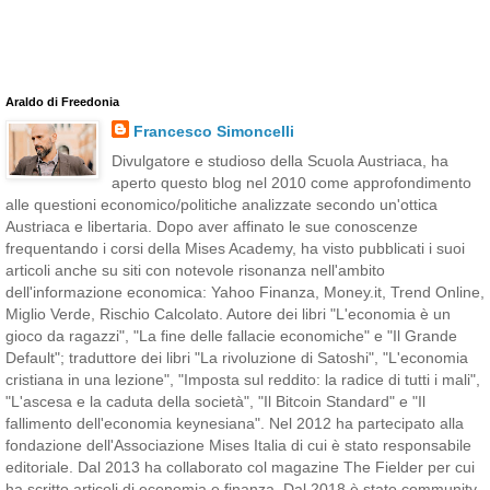
Araldo di Freedonia
Francesco Simoncelli
Divulgatore e studioso della Scuola Austriaca, ha
aperto questo blog nel 2010 come approfondimento
alle questioni economico/politiche analizzate secondo un'ottica
Austriaca e libertaria. Dopo aver affinato le sue conoscenze
frequentando i corsi della Mises Academy, ha visto pubblicati i suoi
articoli anche su siti con notevole risonanza nell'ambito
dell'informazione economica: Yahoo Finanza, Money.it, Trend Online,
Miglio Verde, Rischio Calcolato. Autore dei libri "L'economia è un
gioco da ragazzi", "La fine delle fallacie economiche" e "Il Grande
Default"; traduttore dei libri "La rivoluzione di Satoshi", "L'economia
cristiana in una lezione", "Imposta sul reddito: la radice di tutti i mali",
"L'ascesa e la caduta della società", "Il Bitcoin Standard" e "Il
fallimento dell'economia keynesiana". Nel 2012 ha partecipato alla
fondazione dell'Associazione Mises Italia di cui è stato responsabile
editoriale. Dal 2013 ha collaborato col magazine The Fielder per cui
ha scritto articoli di economia e finanza. Dal 2018 è stato community