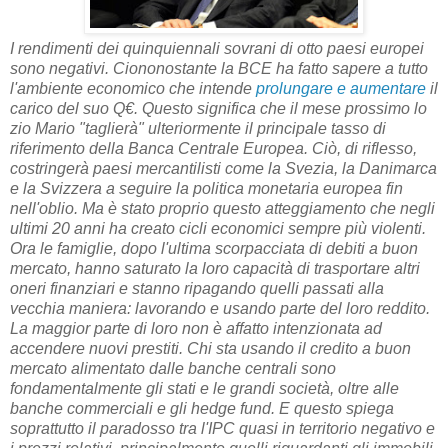
I rendimenti dei quinquiennali sovrani di otto paesi europei
sono negativi. Ciononostante la BCE ha fatto sapere a tutto
l'ambiente economico che intende
prolungare e aumentare
il
carico del suo Q€. Questo significa che il mese prossimo lo
zio Mario "taglierà" ulteriormente il principale tasso di
riferimento della Banca Centrale Europea. Ciò, di riflesso,
costringerà paesi mercantilisti come la Svezia, la Danimarca
e la Svizzera a seguire la politica monetaria europea fin
nell'oblio. Ma è stato proprio questo atteggiamento che negli
ultimi 20 anni ha creato cicli economici sempre più violenti.
Ora le famiglie, dopo l'ultima scorpacciata di debiti a buon
mercato, hanno saturato la loro capacità di trasportare altri
oneri finanziari e stanno ripagando quelli passati alla
vecchia maniera: lavorando e usando parte del loro reddito.
La maggior parte di loro non è affatto intenzionata ad
accendere nuovi prestiti. Chi sta usando il credito a buon
mercato alimentato dalle banche centrali sono
fondamentalmente gli stati e le grandi società, oltre alle
banche commerciali e gli hedge fund. E questo spiega
soprattutto il paradosso tra l'IPC quasi in territorio negativo e