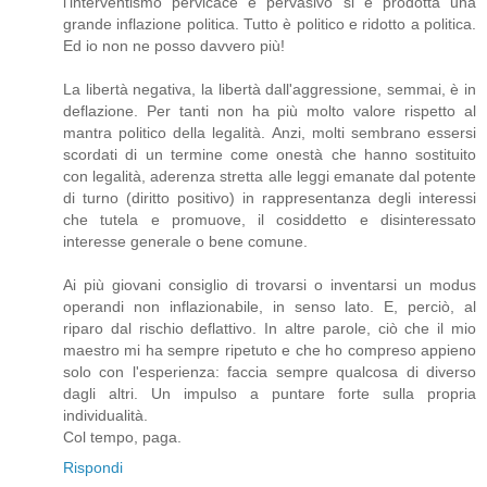
l'interventismo pervicace e pervasivo si è prodotta una
grande inflazione politica. Tutto è politico e ridotto a politica.
Ed io non ne posso davvero più!
La libertà negativa, la libertà dall'aggressione, semmai, è in
deflazione. Per tanti non ha più molto valore rispetto al
mantra politico della legalità. Anzi, molti sembrano essersi
scordati di un termine come onestà che hanno sostituito
con legalità, aderenza stretta alle leggi emanate dal potente
di turno (diritto positivo) in rappresentanza degli interessi
che tutela e promuove, il cosiddetto e disinteressato
interesse generale o bene comune.
Ai più giovani consiglio di trovarsi o inventarsi un modus
operandi non inflazionabile, in senso lato. E, perciò, al
riparo dal rischio deflattivo. In altre parole, ciò che il mio
maestro mi ha sempre ripetuto e che ho compreso appieno
solo con l'esperienza: faccia sempre qualcosa di diverso
dagli altri. Un impulso a puntare forte sulla propria
individualità.
Col tempo, paga.
Rispondi