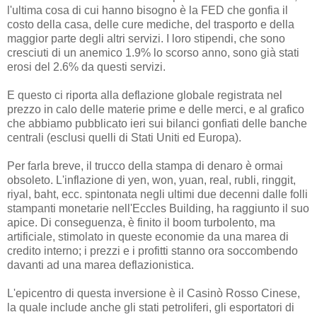
l'ultima cosa di cui hanno bisogno è la FED che gonfia il
costo della casa, delle cure mediche, del trasporto e della
maggior parte degli altri servizi. I loro stipendi, che sono
cresciuti di un anemico 1.9% lo scorso anno, sono già stati
erosi del 2.6% da questi servizi.
E questo ci riporta alla deflazione globale registrata nel
prezzo in calo delle materie prime e delle merci, e al grafico
che abbiamo pubblicato ieri sui bilanci gonfiati delle banche
centrali (esclusi quelli di Stati Uniti ed Europa).
Per farla breve, il trucco della stampa di denaro è ormai
obsoleto. L'inflazione di yen, won, yuan, real, rubli, ringgit,
riyal, baht, ecc. spintonata negli ultimi due decenni dalle folli
stampanti monetarie nell'Eccles Building, ha raggiunto il suo
apice. Di conseguenza, è finito il boom turbolento, ma
artificiale, stimolato in queste economie da una marea di
credito interno; i prezzi e i profitti stanno ora soccombendo
davanti ad una marea deflazionistica.
L'epicentro di questa inversione è il Casinò Rosso Cinese,
la quale include anche gli stati petroliferi, gli esportatori di